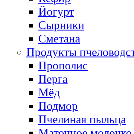
Йогурт
Сырники
Сметана
Продукты пчеловодс
Прополис
Перга
Мёд
Подмор
Пчелиная пыльца
Маточное молочко