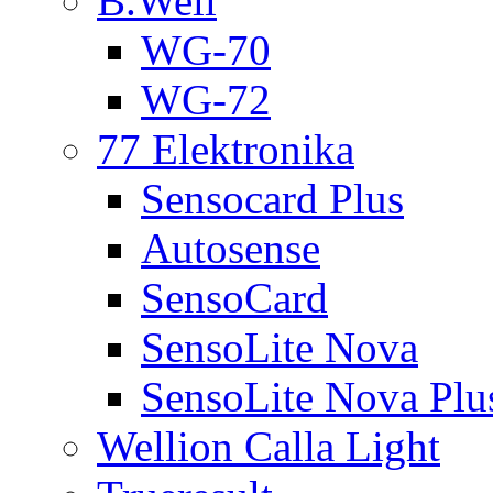
B.Well
WG-70
WG-72
77 Elektronika
Sensocard Plus
Autosense
SensoCard
SensoLite Nova
SensoLite Nova Plu
Wellion Calla Light