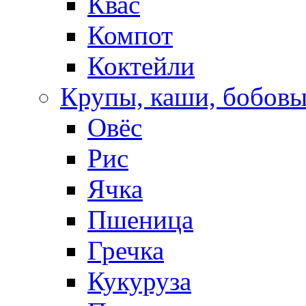
Квас
Компот
Коктейли
Крупы, каши, бобов
Овёс
Рис
Ячка
Пшеница
Гречка
Кукуруза