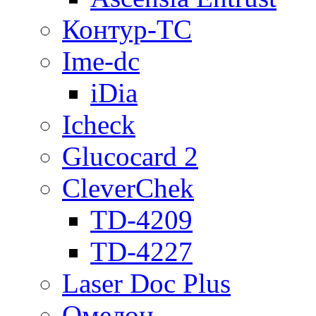
Контур-ТС
Ime-dc
iDia
Icheck
Glucocard 2
CleverChek
TD-4209
TD-4227
Laser Doc Plus
Омелон