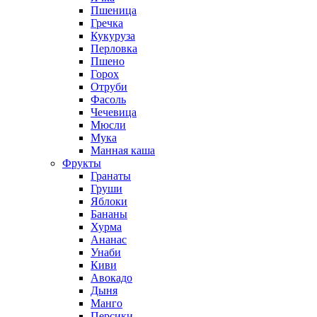
Пшеница
Гречка
Кукуруза
Перловка
Пшено
Горох
Отруби
Фасоль
Чечевица
Мюсли
Мука
Манная каша
Фрукты
Гранаты
Груши
Яблоки
Бананы
Хурма
Ананас
Унаби
Киви
Авокадо
Дыня
Манго
Персики