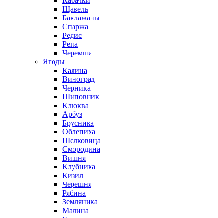
Кабачки
Щавель
Баклажаны
Спаржа
Редис
Репа
Черемша
Ягоды
Калина
Виноград
Черника
Шиповник
Клюква
Арбуз
Брусника
Облепиха
Шелковица
Смородина
Вишня
Клубника
Кизил
Черешня
Рябина
Земляника
Малина