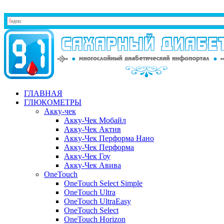
ГЛАВНАЯ
ГЛЮКОМЕТРЫ
Акку-чек
Акку-Чек Мобайл
Акку-Чек Актив
Акку-Чек Перформа Нано
Акку-Чек Перформа
Акку-Чек Гоу
Акку-Чек Авива
OneTouch
OneTouch Select Simple
OneTouch Ultra
OneTouch UltraEasy
OneTouch Select
OneTouch Horizon