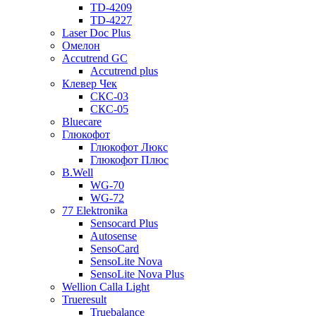
TD-4209
TD-4227
Laser Doc Plus
Омелон
Accutrend GC
Accutrend plus
Клевер Чек
СКС-03
СКС-05
Bluecare
Глюкофот
Глюкофот Люкс
Глюкофот Плюс
B.Well
WG-70
WG-72
77 Elektronika
Sensocard Plus
Autosense
SensoCard
SensoLite Nova
SensoLite Nova Plus
Wellion Calla Light
Trueresult
Truebalance