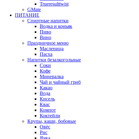
Trueresulttwist
GMate
ПИТАНИЕ
Спиртные напитки
Водка и коньяк
Пиво
Вино
Праздничное меню
Масленица
Пасха
Напитки безалкогольные
Соки
Кофе
Минералка
Чай и чайный гриб
Какао
Вода
Кисель
Квас
Компот
Коктейли
Крупы, каши, бобовые
Овёс
Рис
Ячка