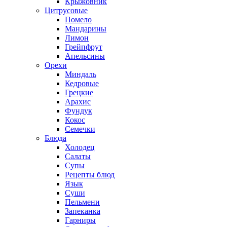
Крыжовник
Цитрусовые
Помело
Мандарины
Лимон
Грейпфрут
Апельсины
Орехи
Миндаль
Кедровые
Грецкие
Арахис
Фундук
Кокос
Семечки
Блюда
Холодец
Салаты
Супы
Рецепты блюд
Язык
Суши
Пельмени
Запеканка
Гарниры