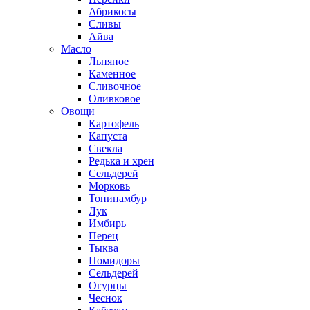
Абрикосы
Сливы
Айва
Масло
Льняное
Каменное
Сливочное
Оливковое
Овощи
Картофель
Капуста
Свекла
Редька и хрен
Сельдерей
Морковь
Топинамбур
Лук
Имбирь
Перец
Тыква
Помидоры
Сельдерей
Огурцы
Чеснок