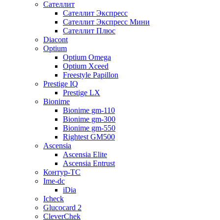
Сателлит
Сателлит Экспресс
Сателлит Экспресс Мини
Сателлит Плюс
Diacont
Optium
Optium Omega
Optium Xceed
Freestyle Papillon
Prestige IQ
Prestige LX
Bionime
Bionime gm-110
Bionime gm-300
Bionime gm-550
Rightest GM500
Ascensia
Ascensia Elite
Ascensia Entrust
Контур-ТС
Ime-dc
iDia
Icheck
Glucocard 2
CleverChek