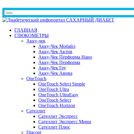
ГЛАВНАЯ
ГЛЮКОМЕТРЫ
Акку-чек
Акку-Чек Мобайл
Акку-Чек Актив
Акку-Чек Перформа Нано
Акку-Чек Перформа
Акку-Чек Гоу
Акку-Чек Авива
OneTouch
OneTouch Select Simple
OneTouch Ultra
OneTouch UltraEasy
OneTouch Select
OneTouch Horizon
Сателлит
Сателлит Экспресс
Сателлит Экспресс Мини
Сателлит Плюс
Diacont