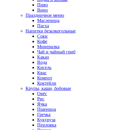
Пиво
Вино
Праздничное меню
Масленица
Пасха
Напитки безалкогольные
Соки
Кофе
Минералка
Чай и чайный гриб
Какао
Вода
Кисель
Квас
Компот
Коктейли
Крупы, каши, бобовые
Овёс
Рис
Ячка
Пшеница
Гречка
Кукуруза
Перловка