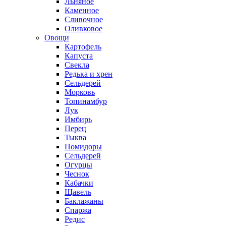
Льняное
Каменное
Сливочное
Оливковое
Овощи
Картофель
Капуста
Свекла
Редька и хрен
Сельдерей
Морковь
Топинамбур
Лук
Имбирь
Перец
Тыква
Помидоры
Сельдерей
Огурцы
Чеснок
Кабачки
Щавель
Баклажаны
Спаржа
Редис