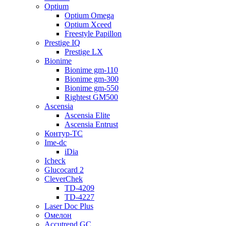
Optium
Optium Omega
Optium Xceed
Freestyle Papillon
Prestige IQ
Prestige LX
Bionime
Bionime gm-110
Bionime gm-300
Bionime gm-550
Rightest GM500
Ascensia
Ascensia Elite
Ascensia Entrust
Контур-ТС
Ime-dc
iDia
Icheck
Glucocard 2
CleverChek
TD-4209
TD-4227
Laser Doc Plus
Омелон
Accutrend GC