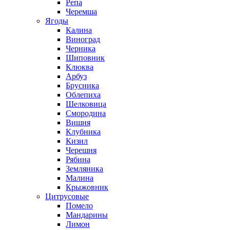
Репа
Черемша
Ягоды
Калина
Виноград
Черника
Шиповник
Клюква
Арбуз
Брусника
Облепиха
Шелковица
Смородина
Вишня
Клубника
Кизил
Черешня
Рябина
Земляника
Малина
Крыжовник
Цитрусовые
Помело
Мандарины
Лимон