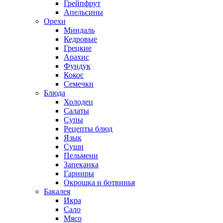
Грейпфрут
Апельсины
Орехи
Миндаль
Кедровые
Грецкие
Арахис
Фундук
Кокос
Семечки
Блюда
Холодец
Салаты
Супы
Рецепты блюд
Язык
Суши
Пельмени
Запеканка
Гарниры
Окрошка и ботвинья
Бакалея
Икра
Сало
Мясо