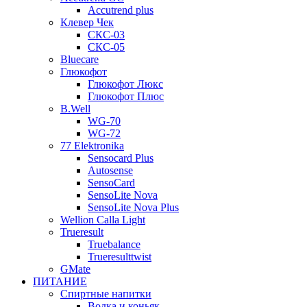
Accutrend plus
Клевер Чек
СКС-03
СКС-05
Bluecare
Глюкофот
Глюкофот Люкс
Глюкофот Плюс
B.Well
WG-70
WG-72
77 Elektronika
Sensocard Plus
Autosense
SensoCard
SensoLite Nova
SensoLite Nova Plus
Wellion Calla Light
Trueresult
Truebalance
Trueresulttwist
GMate
ПИТАНИЕ
Спиртные напитки
Водка и коньяк