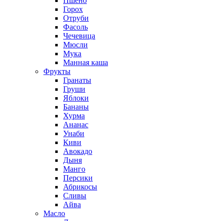
Пшено
Горох
Отруби
Фасоль
Чечевица
Мюсли
Мука
Манная каша
Фрукты
Гранаты
Груши
Яблоки
Бананы
Хурма
Ананас
Унаби
Киви
Авокадо
Дыня
Манго
Персики
Абрикосы
Сливы
Айва
Масло