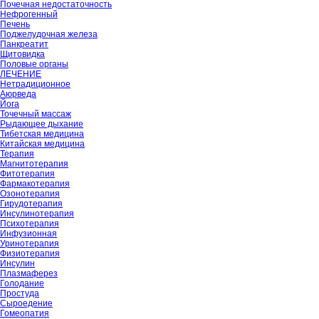
Почечная недостаточность
Нефрогенный
Печень
Поджелудочная железа
Панкреатит
Щитовидка
Половые органы
ЛЕЧЕНИЕ
Нетрадиционное
Аюрведа
Йога
Точечный массаж
Рыдающее дыхание
Тибетская медицина
Китайская медицина
Терапия
Магнитотерапия
Фитотерапия
Фармакотерапия
Озонотерапия
Гирудотерапия
Инсулинотерапия
Психотерапия
Инфузионная
Уринотерапия
Физиотерапия
Инсулин
Плазмаферез
Голодание
Простуда
Сыроедение
Гомеопатия