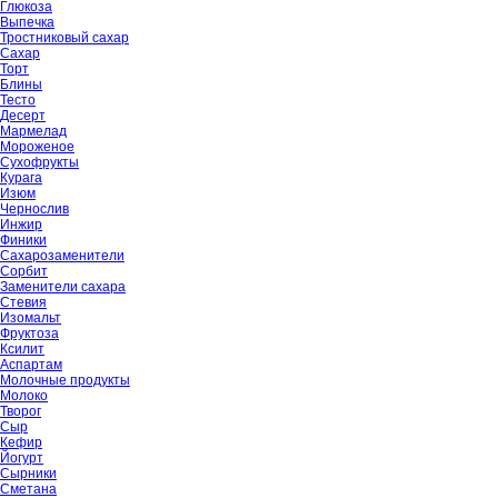
Глюкоза
Выпечка
Тростниковый сахар
Сахар
Торт
Блины
Тесто
Десерт
Мармелад
Мороженое
Сухофрукты
Курага
Изюм
Чернослив
Инжир
Финики
Сахарозаменители
Сорбит
Заменители сахара
Стевия
Изомальт
Фруктоза
Ксилит
Аспартам
Молочные продукты
Молоко
Творог
Сыр
Кефир
Йогурт
Сырники
Сметана