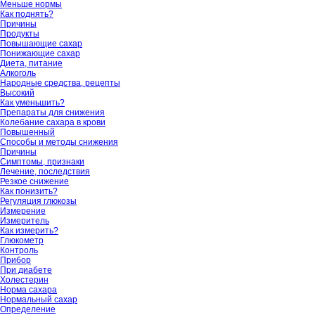
Меньше нормы
Как поднять?
Причины
Продукты
Повышающие сахар
Понижающие сахар
Диета, питание
Алкоголь
Народные средства, рецепты
Высокий
Как уменьшить?
Препараты для снижения
Колебание сахара в крови
Повышенный
Способы и методы снижения
Причины
Симптомы, признаки
Лечение, последствия
Резкое снижение
Как понизить?
Регуляция глюкозы
Измерение
Измеритель
Как измерить?
Глюкометр
Контроль
Прибор
При диабете
Холестерин
Норма сахара
Нормальный сахар
Определение