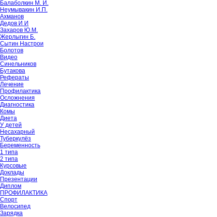
Балаболкин М. И.
Неумывакин И.П.
Ахманов
Дедов И И
Захаров Ю.М.
Жерлыгин Б.
Сытин Настрои
Болотов
Видео
Синельников
Бутакова
Рефераты
Лечение
Профилактика
Осложнения
Диагностика
Комы
Диета
У детей
Несахарный
Туберкулёз
Беременность
1 типа
2 типа
Курсовые
Доклады
Презентации
Диплом
ПРОФИЛАКТИКА
Спорт
Велосипед
Зарядка