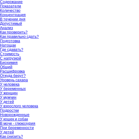
Содержание
Показатели
Количество
Концентрация
В течении дня
Допустимый
Анализ
Как проверить?
Как правильно сдать?
Подготовка
Натощак
Где сдавать?
Стоимость
С нагрузкой
Биохимия
Общий
Расшифровка
Откуда берут?
Уровень сахара
У человека
У беременных
У женщин
У мужчин
У детей
У взрослого человека
Подростки
Новорожденные
У кошек и собак
В моче - глюкозурия
При беременности
У детей
Как снизить?