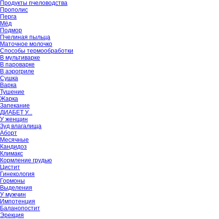
Продукты пчеловодства
Прополис
Перга
Мёд
Подмор
Пчелиная пыльца
Маточное молочко
Способы термообработки
В мультиварке
В пароварке
В аэрогриле
Сушка
Варка
Тушение
Жарка
Запекание
ДИАБЕТ У...
У женщин
Зуд влагалища
Аборт
Месячные
Кандидоз
Климакс
Кормление грудью
Цистит
Гинекология
Гормоны
Выделения
У мужчин
Импотенция
Баланопостит
Эрекция