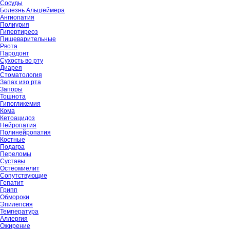
Сосуды
Болезнь Альцгеймера
Ангиопатия
Полиурия
Гипертиреоз
Пищеварительные
Рвота
Пародонт
Сухость во рту
Диарея
Стоматология
Запах изо рта
Запоры
Тошнота
Гипогликемия
Кома
Кетоацидоз
Нейропатия
Полинейропатия
Костные
Подагра
Переломы
Суставы
Остеомиелит
Сопутствующие
Гепатит
Грипп
Обмороки
Эпилепсия
Температура
Аллергия
Ожирение