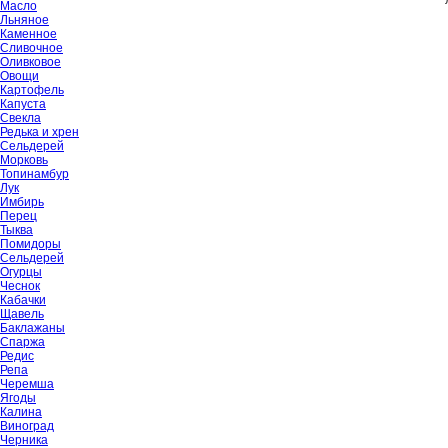
Масло
Льняное
Каменное
Сливочное
Оливковое
Овощи
Картофель
Капуста
Свекла
Редька и хрен
Сельдерей
Морковь
Топинамбур
Лук
Имбирь
Перец
Тыква
Помидоры
Сельдерей
Огурцы
Чеснок
Кабачки
Щавель
Баклажаны
Спаржа
Редис
Репа
Черемша
Ягоды
Калина
Виноград
Черника