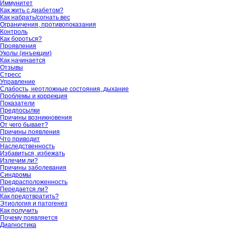
Иммунитет
Как жить с диабетом?
Как набрать/согнать вес
Ограничения, противопоказания
Контроль
Как бороться?
Проявления
Уколы (инъекции)
Как начинается
Отзывы
Стресс
Управление
Слабость, неотложные состояния, дыхание
Проблемы и коррекция
Показатели
Предпосылки
Причины возникновения
От чего бывает?
Причины появления
Что приводит
Наследственность
Избавиться, избежать
Излечим ли?
Причины заболевания
Синдромы
Предрасположенность
Передается ли?
Как предотвратить?
Этиология и патогенез
Как получить
Почему появляется
Диагностика