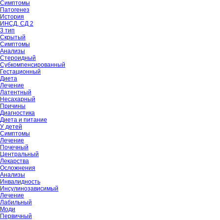
Симптомы
Патогенез
История
ИНСД, СД 2
3 тип
Скрытый
Симптомы
Анализы
Стероидный
Субкомпенсированный
Гестационный
Диета
Лечение
Латентный
Несахарный
Причины
Диагностика
Диета и питание
У детей
Симптомы
Лечение
Почечный
Центральный
Лекарства
Осложнения
Анализы
Инвалидность
Инсулинозависимый
Лечение
Лабильный
Моди
Первичный