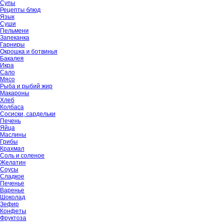
Супы
Рецепты блюд
Язык
Суши
Пельмени
Запеканка
Гарниры
Окрошка и ботвинья
Бакалея
Икра
Сало
Мясо
Рыба и рыбий жир
Макароны
Хлеб
Колбаса
Сосиски, сардельки
Печень
Яйца
Маслины
Грибы
Крахмал
Соль и соленое
Желатин
Соусы
Сладкое
Печенье
Варенье
Шоколад
Зефир
Конфеты
Фруктоза