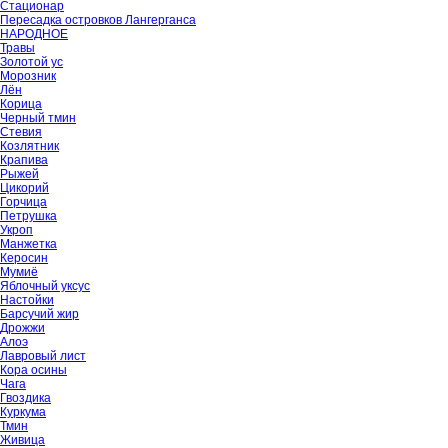
Стационар
Пересадка островков Лангерганса
НАРОДНОЕ
Травы
Золотой ус
Морозник
Лён
Корица
Черный тмин
Стевия
Козлятник
Крапива
Рыжей
Цикорий
Горчица
Петрушка
Укроп
Манжетка
Керосин
Мумиё
Яблочный уксус
Настойки
Барсучий жир
Дрожжи
Алоэ
Лавровый лист
Кора осины
Чага
Гвоздика
Куркума
Тмин
Живица