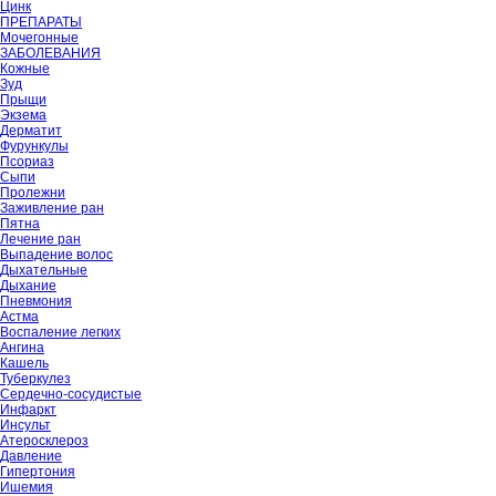
Цинк
ПРЕПАРАТЫ
Мочегонные
ЗАБОЛЕВАНИЯ
Кожные
Зуд
Прыщи
Экзема
Дерматит
Фурункулы
Псориаз
Сыпи
Пролежни
Заживление ран
Пятна
Лечение ран
Выпадение волос
Дыхательные
Дыхание
Пневмония
Астма
Воспаление легких
Ангина
Кашель
Туберкулез
Сердечно-сосудистые
Инфаркт
Инсульт
Атеросклероз
Давление
Гипертония
Ишемия