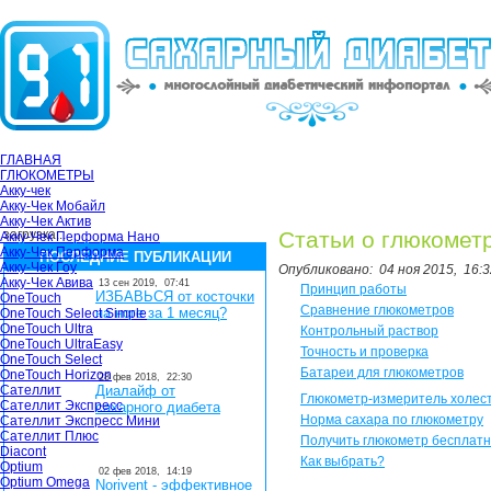
ГЛАВНАЯ
ГЛЮКОМЕТРЫ
Акку-чек
Акку-Чек Мобайл
Акку-Чек Актив
загрузка...
Статьи о глюкомет
Акку-Чек Перформа Нано
Акку-Чек Перформа
ПОСЛЕДНИЕ ПУБЛИКАЦИИ
Акку-Чек Гоу
Опубликовано:
04 ноя 2015,
16:3
Акку-Чек Авива
13 сен 2019,
07:41
Принцип работы
ИЗБАВЬСЯ от косточки
OneTouch
Сравнение глюкометров
на ноге за 1 месяц?
OneTouch Select Simple
OneTouch Ultra
Контрольный раствор
OneTouch UltraEasy
Точность и проверка
OneTouch Select
Батареи для глюкометров
OneTouch Horizon
28 фев 2018,
22:30
Сателлит
Диалайф от
Глюкометр-измеритель холес
Сателлит Экспресс
сахарного диабета
Норма сахара по глюкометру
Сателлит Экспресс Мини
Сателлит Плюс
Получить глюкометр бесплат
Diacont
Как выбрать?
Optium
02 фев 2018,
14:19
Optium Omega
Norivent - эффективное