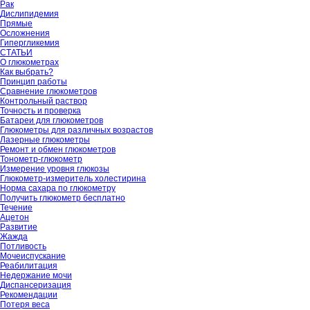
Рак
Дислипидемия
Прямые
Осложнения
Гипергликемия
СТАТЬИ
О глюкометрах
Как выбрать?
Принцип работы
Сравнение глюкометров
Контрольный раствор
Точность и проверка
Батареи для глюкометров
Глюкометры для различных возрастов
Лазерные глюкометры
Ремонт и обмен глюкометров
Тонометр-глюкометр
Измерение уровня глюкозы
Глюкометр-измеритель холестирина
Норма сахара по глюкометру
Получить глюкометр бесплатно
Течение
Ацетон
Развитие
Жажда
Потливость
Мочеиспускание
Реабилитация
Недержание мочи
Диспансеризация
Рекомендации
Потеря веса