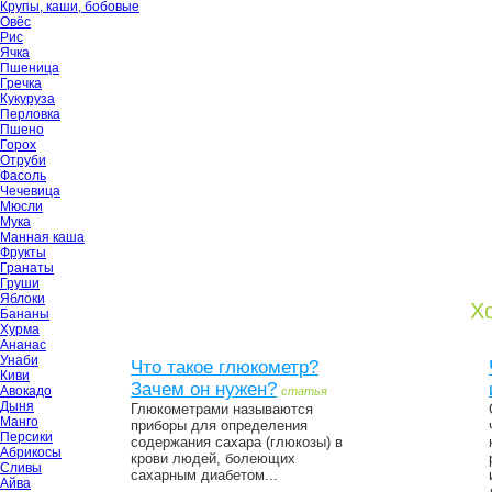
Крупы, каши, бобовые
Овёс
Рис
Ячка
Пшеница
Гречка
Кукуруза
Перловка
Пшено
Горох
Отруби
Фасоль
Чечевица
Мюсли
Мука
Манная каша
Фрукты
Гранаты
Груши
Яблоки
Хо
Бананы
Хурма
Ананас
Унаби
Что такое глюкометр?
Киви
Зачем он нужен?
Авокадо
статья
Дыня
Глюкометрами называются
Манго
приборы для определения
Персики
содержания сахара (глюкозы) в
Абрикосы
крови людей, болеющих
Сливы
сахарным диабетом...
Айва