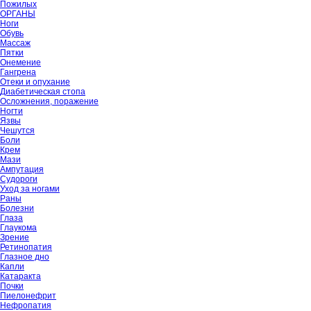
Пожилых
ОРГАНЫ
Ноги
Обувь
Массаж
Пятки
Онемение
Гангрена
Отеки и опухание
Диабетическая стопа
Осложнения, поражение
Ногти
Язвы
Чешутся
Боли
Крем
Мази
Ампутация
Судороги
Уход за ногами
Раны
Болезни
Глаза
Глаукома
Зрение
Ретинопатия
Глазное дно
Капли
Катаракта
Почки
Пиелонефрит
Нефропатия