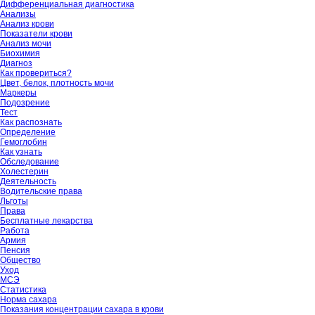
Дифференциальная диагностика
Анализы
Анализ крови
Показатели крови
Анализ мочи
Биохимия
Диагноз
Как провериться?
Цвет, белок, плотность мочи
Маркеры
Подозрение
Тест
Как распознать
Определение
Гемоглобин
Как узнать
Обследование
Холестерин
Деятельность
Водительские права
Льготы
Права
Бесплатные лекарства
Работа
Армия
Пенсия
Общество
Уход
МСЭ
Статистика
Норма сахара
Показания концентрации сахара в крови