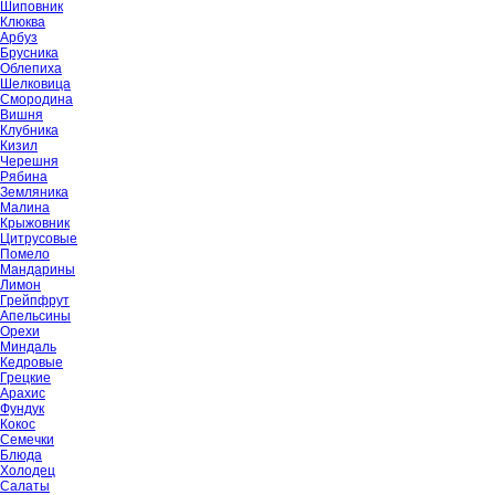
Шиповник
Клюква
Арбуз
Брусника
Облепиха
Шелковица
Смородина
Вишня
Клубника
Кизил
Черешня
Рябина
Земляника
Малина
Крыжовник
Цитрусовые
Помело
Мандарины
Лимон
Грейпфрут
Апельсины
Орехи
Миндаль
Кедровые
Грецкие
Арахис
Фундук
Кокос
Семечки
Блюда
Холодец
Салаты