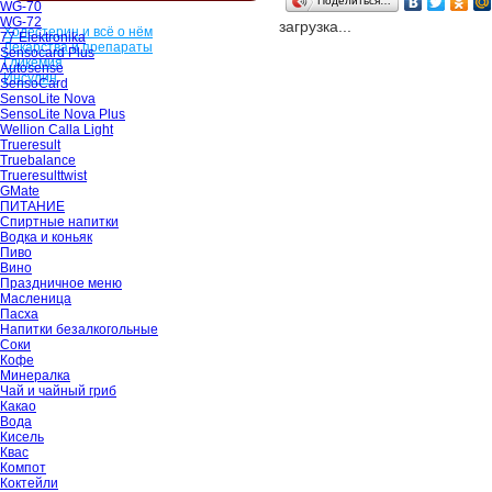
Поделиться…
WG-70
WG-72
загрузка...
Холестерин и всё о нём
77 Elektronika
Лекарства и препараты
Sensocard Plus
Гликемия
Autosense
Инсулин
SensoCard
SensoLite Nova
SensoLite Nova Plus
Wellion Calla Light
Trueresult
Truebalance
Trueresulttwist
GMate
ПИТАНИЕ
Спиртные напитки
Водка и коньяк
Пиво
Вино
Праздничное меню
Масленица
Пасха
Напитки безалкогольные
Соки
Кофе
Минералка
Чай и чайный гриб
Какао
Вода
Кисель
Квас
Компот
Коктейли