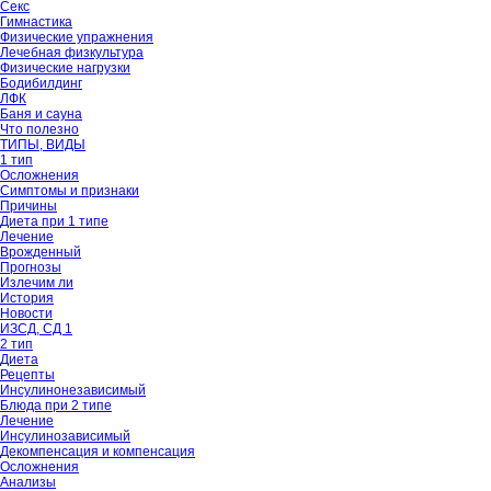
Секс
Гимнастика
Физические упражнения
Лечебная физкультура
Физические нагрузки
Бодибилдинг
ЛФК
Баня и сауна
Что полезно
ТИПЫ, ВИДЫ
1 тип
Осложнения
Симптомы и признаки
Причины
Диета при 1 типе
Лечение
Врожденный
Прогнозы
Излечим ли
История
Новости
ИЗСД, СД 1
2 тип
Диета
Рецепты
Инсулинонезависимый
Блюда при 2 типе
Лечение
Инсулинозависимый
Декомпенсация и компенсация
Осложнения
Анализы