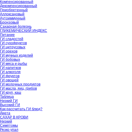
Компенсированный
Декомпенсированный
Приобретенный
Аллоксановый
Аутоиммунный
Бронзовый
Сахарная болезнь
ГЛИКЕМИЧЕСКИЙ ИНДЕКС
Питание
ГИ сладостей
ГИ сухофруктов
ГИ цитрусовых
ГИ орехов
ГИ мучных изделий
ГИ бобовых
ГИ мяса и рыбы
ГИ напитков
ГИ алкоголя
ГИ фруктов
ГИ овощей
ГИ молочных продуктов
ГИ масла, яиц, грибов
ГИ круп, каш
Таблица
Низкий ГИ
Высокий ГИ
Как рассчитать ГИ блюд?
Диета
САХАР В КРОВИ
Низкий
Симптомы
Резко упал