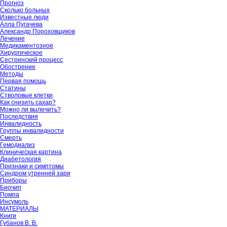
Прогноз
Сколько больных
Известные люди
Алла Пугачева
Александр Пороховщиков
Лечение
Медикаментозное
Хирургическое
Сестринский процесс
Обострение
Методы
Первая помощь
Статины
Стволовые клетки
Как снизить сахар?
Можно ли вылечить?
Последствия
Инвалидность
Группы инвалидности
Смерть
Гемодиализ
Клиническая картина
Диабетология
Признаки и симптомы
Синдром утренней зари
Приборы
Биочип
Помпа
Инсумоль
МАТЕРИАЛЫ
Книги
Губанов В. В.