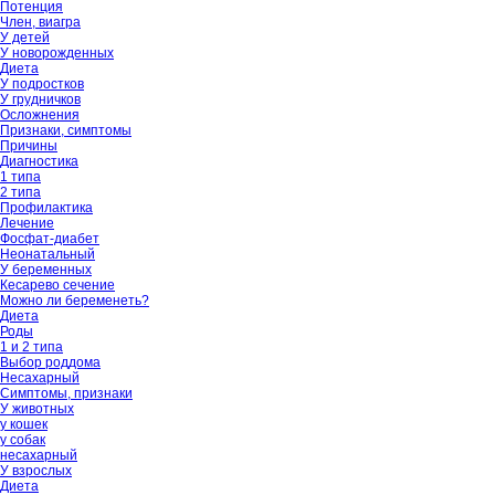
Потенция
Член, виагра
У детей
У новорожденных
Диета
У подростков
У грудничков
Осложнения
Признаки, симптомы
Причины
Диагностика
1 типа
2 типа
Профилактика
Лечение
Фосфат-диабет
Неонатальный
У беременных
Кесарево сечение
Можно ли беременеть?
Диета
Роды
1 и 2 типа
Выбор роддома
Несахарный
Симптомы, признаки
У животных
у кошек
у собак
несахарный
У взрослых
Диета