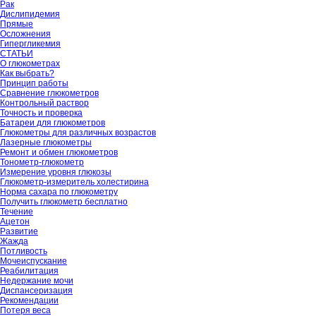
Рак
Дислипидемия
Прямые
Осложнения
Гипергликемия
СТАТЬИ
О глюкометрах
Как выбрать?
Принцип работы
Сравнение глюкометров
Контрольный раствор
Точность и проверка
Батареи для глюкометров
Глюкометры для различных возрастов
Лазерные глюкометры
Ремонт и обмен глюкометров
Тонометр-глюкометр
Измерение уровня глюкозы
Глюкометр-измеритель холестирина
Норма сахара по глюкометру
Получить глюкометр бесплатно
Течение
Ацетон
Развитие
Жажда
Потливость
Мочеиспускание
Реабилитация
Недержание мочи
Диспансеризация
Рекомендации
Потеря веса