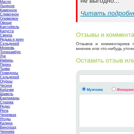
не выгодно...
Масло
Льняное
Каменное
Читать подробн
Сливочное
Оливковое
Овощи
Картофель
Капуста
Отзывы и коммент
Свекла
Редька и хрен
Отзывов и комментариев п
Сельдерей
Морковь
мнение или что-нибудь уточн
Топинамбур
Лук
Оставить отзыв ил
Имбирь
Перец
Тыква
Помидоры
Сельдерей
Огурцы
Чеснок
Кабачки
Мужчина
Женщина
Щавель
Баклажаны
Спаржа
Редис
Репа
Черемша
Ягоды
Калина
Виноград
Черника