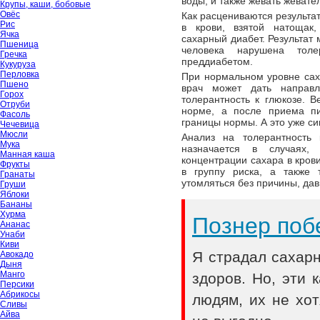
воды, и также жевать жевате
Крупы, каши, бобовые
Овёс
Как расцениваются результа
Рис
в крови, взятой натощак,
Ячка
сахарный диабет. Результат 
Пшеница
человека нарушена толе
Гречка
преддиабетом.
Кукуруза
Перловка
При нормальном уровне сах
Пшено
врач может дать направ
Горох
толерантность к глюкозе. 
Отруби
норме, а после приема пи
Фасоль
границы нормы. А это уже си
Чечевица
Мюсли
Анализ на толерантность 
Мука
назначается в случаях,
Манная каша
концентрации сахара в кров
Фрукты
в группу риска, а также 
Гранаты
утомляться без причины, дав
Груши
Яблоки
Бананы
Хурма
Познер поб
Ананас
Унаби
Киви
Я страдал сахар
Авокадо
Дыня
Манго
здоров. Но, эти
Персики
Абрикосы
людям, их не хот
Сливы
Айва