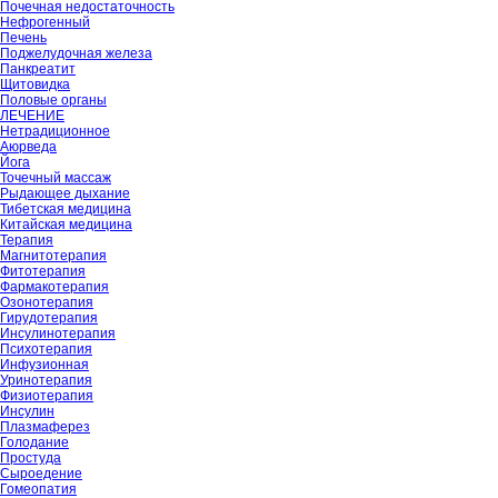
Почечная недостаточность
Нефрогенный
Печень
Поджелудочная железа
Панкреатит
Щитовидка
Половые органы
ЛЕЧЕНИЕ
Нетрадиционное
Аюрведа
Йога
Точечный массаж
Рыдающее дыхание
Тибетская медицина
Китайская медицина
Терапия
Магнитотерапия
Фитотерапия
Фармакотерапия
Озонотерапия
Гирудотерапия
Инсулинотерапия
Психотерапия
Инфузионная
Уринотерапия
Физиотерапия
Инсулин
Плазмаферез
Голодание
Простуда
Сыроедение
Гомеопатия