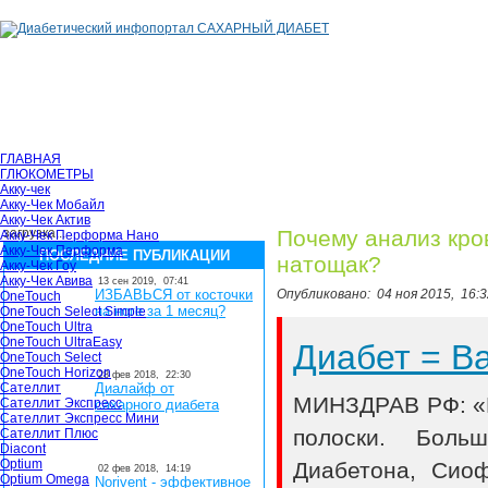
ГЛАВНАЯ
ГЛЮКОМЕТРЫ
Акку-чек
Акку-Чек Мобайл
Акку-Чек Актив
загрузка...
Почему анализ кров
Акку-Чек Перформа Нано
Акку-Чек Перформа
ПОСЛЕДНИЕ ПУБЛИКАЦИИ
натощак?
Акку-Чек Гоу
Акку-Чек Авива
13 сен 2019,
07:41
ИЗБАВЬСЯ от косточки
Опубликовано:
04 ноя 2015,
16:3
OneTouch
на ноге за 1 месяц?
OneTouch Select Simple
OneTouch Ultra
OneTouch UltraEasy
Диабет = 
OneTouch Select
OneTouch Horizon
28 фев 2018,
22:30
Сателлит
Диалайф от
МИНЗДРАВ РФ: «В
Сателлит Экспресс
сахарного диабета
Сателлит Экспресс Мини
полоски. Боль
Сателлит Плюс
Diacont
Optium
Диабетона, Сио
02 фев 2018,
14:19
Optium Omega
Norivent - эффективное