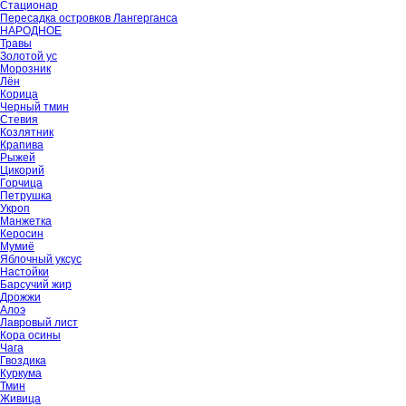
Стационар
Пересадка островков Лангерганса
НАРОДНОЕ
Травы
Золотой ус
Морозник
Лён
Корица
Черный тмин
Стевия
Козлятник
Крапива
Рыжей
Цикорий
Горчица
Петрушка
Укроп
Манжетка
Керосин
Мумиё
Яблочный уксус
Настойки
Барсучий жир
Дрожжи
Алоэ
Лавровый лист
Кора осины
Чага
Гвоздика
Куркума
Тмин
Живица