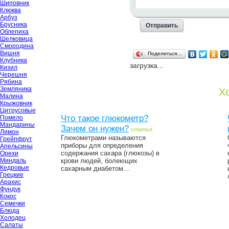
Шиповник
Клюква
Арбуз
Брусника
Облепиха
Шелковица
Смородина
Вишня
Поделиться…
Клубника
загрузка...
Кизил
Черешня
Рябина
Земляника
Хо
Малина
Крыжовник
Цитрусовые
Что такое глюкометр?
Помело
Мандарины
Зачем он нужен?
статья
Лимон
Глюкометрами называются
Грейпфрут
приборы для определения
Апельсины
содержания сахара (глюкозы) в
Орехи
Миндаль
крови людей, болеющих
Кедровые
сахарным диабетом...
Грецкие
Арахис
Фундук
Кокос
Семечки
Блюда
Холодец
Салаты