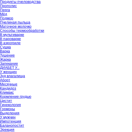
Продукты пчеловодства
Прополис
Перга
Мёд
Подмор
Пчелиная пыльца
Маточное молочко
Способы термообработки
В мультиварке
В пароварке
В аэрогриле
Сушка
Варка
Тушение
Жарка
Запекание
ДИАБЕТ У...
У женщин
Зуд влагалища
Аборт
Месячные
Кандидоз
Климакс
Кормление грудью
Цистит
Гинекология
Гормоны
Выделения
У мужчин
Импотенция
Баланопостит
Эрекция