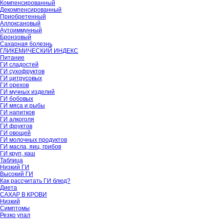
Компенсированный
Декомпенсированный
Приобретенный
Аллоксановый
Аутоиммунный
Бронзовый
Сахарная болезнь
ГЛИКЕМИЧЕСКИЙ ИНДЕКС
Питание
ГИ сладостей
ГИ сухофруктов
ГИ цитрусовых
ГИ орехов
ГИ мучных изделий
ГИ бобовых
ГИ мяса и рыбы
ГИ напитков
ГИ алкоголя
ГИ фруктов
ГИ овощей
ГИ молочных продуктов
ГИ масла, яиц, грибов
ГИ круп, каш
Таблица
Низкий ГИ
Высокий ГИ
Как рассчитать ГИ блюд?
Диета
САХАР В КРОВИ
Низкий
Симптомы
Резко упал