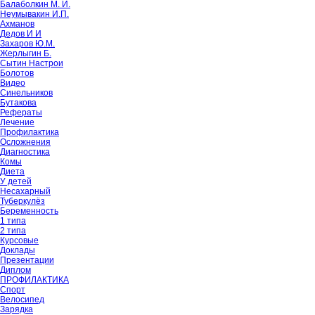
Балаболкин М. И.
Неумывакин И.П.
Ахманов
Дедов И И
Захаров Ю.М.
Жерлыгин Б.
Сытин Настрои
Болотов
Видео
Синельников
Бутакова
Рефераты
Лечение
Профилактика
Осложнения
Диагностика
Комы
Диета
У детей
Несахарный
Туберкулёз
Беременность
1 типа
2 типа
Курсовые
Доклады
Презентации
Диплом
ПРОФИЛАКТИКА
Спорт
Велосипед
Зарядка