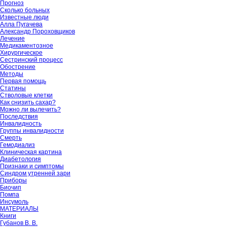
Прогноз
Сколько больных
Известные люди
Алла Пугачева
Александр Пороховщиков
Лечение
Медикаментозное
Хирургическое
Сестринский процесс
Обострение
Методы
Первая помощь
Статины
Стволовые клетки
Как снизить сахар?
Можно ли вылечить?
Последствия
Инвалидность
Группы инвалидности
Смерть
Гемодиализ
Клиническая картина
Диабетология
Признаки и симптомы
Синдром утренней зари
Приборы
Биочип
Помпа
Инсумоль
МАТЕРИАЛЫ
Книги
Губанов В. В.