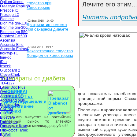
Optium Xceed
средство при
Лечите его этим..
Freestyle Papillon
холестерине
Prestige IQ
Prestige LX
Читать подробн
Bionime
02 фев 2018,
14:00
Bionime gm-110
Диатривитин поможет
Bionime gm-300
при сахарном диабете
Bionime gm-550
Rightest GM500
Ascensia
Ascensia Elite
17 ноя 2017,
19:17
Ascensia Entrust
Лекарственное средство
Контур-ТС
Холедол от холестерина
Ime-dc
iDia
Icheck
Glucocard 2
CleverChek
Препараты от диабета
TD-4209
TD-4227
Laser Doc Plus
НОВИНКА!
Омелон
дня показатель колеблетс
Accutrend GC
DIABENOT от
границы этой нормы. Связ
Accutrend plus
диабета дешевле и
процессами.
Клевер Чек
эффективнее
СКС-03
После еды в кровоток челов
прочих!
СКС-05
а сложные углеводы после
Если его выпустят на российский
Bluecare
спустя немного времени т
аптечный рынок, то аптекари
Глюкофот
сахара в крови значительно
недосчитаются миллиардов рублей!
Глюкофот Люкс
выпив чай с двумя кусочкам
Глюкофот Плюс
быстроусвояемого углевод
B.Well