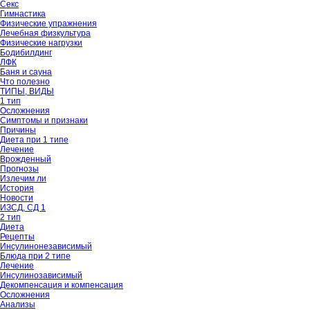
Секс
Гимнастика
Физические упражнения
Лечебная физкультура
Физические нагрузки
Бодибилдинг
ЛФК
Баня и сауна
Что полезно
ТИПЫ, ВИДЫ
1 тип
Осложнения
Симптомы и признаки
Причины
Диета при 1 типе
Лечение
Врожденный
Прогнозы
Излечим ли
История
Новости
ИЗСД, СД 1
2 тип
Диета
Рецепты
Инсулинонезависимый
Блюда при 2 типе
Лечение
Инсулинозависимый
Декомпенсация и компенсация
Осложнения
Анализы