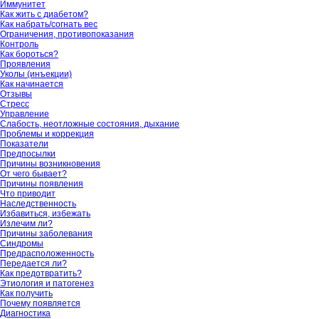
Иммунитет
Как жить с диабетом?
Как набрать/согнать вес
Ограничения, противопоказания
Контроль
Как бороться?
Проявления
Уколы (инъекции)
Как начинается
Отзывы
Стресс
Управление
Слабость, неотложные состояния, дыхание
Проблемы и коррекция
Показатели
Предпосылки
Причины возникновения
От чего бывает?
Причины появления
Что приводит
Наследственность
Избавиться, избежать
Излечим ли?
Причины заболевания
Синдромы
Предрасположенность
Передается ли?
Как предотвратить?
Этиология и патогенез
Как получить
Почему появляется
Диагностика