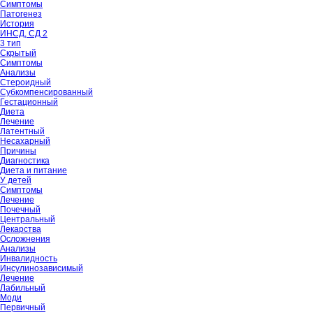
Симптомы
Патогенез
История
ИНСД, СД 2
3 тип
Скрытый
Симптомы
Анализы
Стероидный
Субкомпенсированный
Гестационный
Диета
Лечение
Латентный
Несахарный
Причины
Диагностика
Диета и питание
У детей
Симптомы
Лечение
Почечный
Центральный
Лекарства
Осложнения
Анализы
Инвалидность
Инсулинозависимый
Лечение
Лабильный
Моди
Первичный