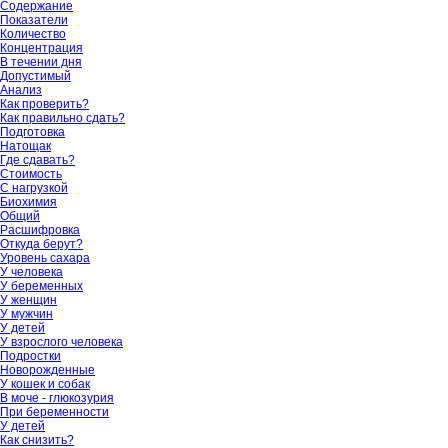
Содержание
Показатели
Количество
Концентрация
В течении дня
Допустимый
Анализ
Как проверить?
Как правильно сдать?
Подготовка
Натощак
Где сдавать?
Стоимость
С нагрузкой
Биохимия
Общий
Расшифровка
Откуда берут?
Уровень сахара
У человека
У беременных
У женщин
У мужчин
У детей
У взрослого человека
Подростки
Новорожденные
У кошек и собак
В моче - глюкозурия
При беременности
У детей
Как снизить?