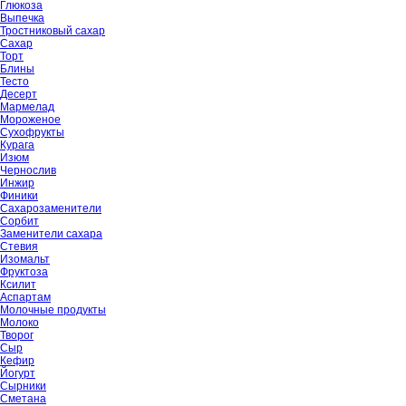
Глюкоза
Выпечка
Тростниковый сахар
Сахар
Торт
Блины
Тесто
Десерт
Мармелад
Мороженое
Сухофрукты
Курага
Изюм
Чернослив
Инжир
Финики
Сахарозаменители
Сорбит
Заменители сахара
Стевия
Изомальт
Фруктоза
Ксилит
Аспартам
Молочные продукты
Молоко
Творог
Сыр
Кефир
Йогурт
Сырники
Сметана