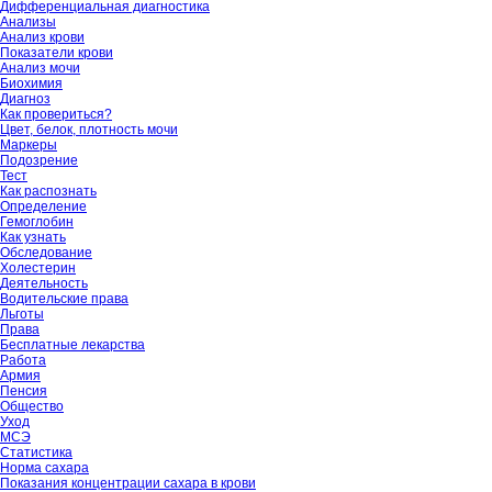
Дифференциальная диагностика
Анализы
Анализ крови
Показатели крови
Анализ мочи
Биохимия
Диагноз
Как провериться?
Цвет, белок, плотность мочи
Маркеры
Подозрение
Тест
Как распознать
Определение
Гемоглобин
Как узнать
Обследование
Холестерин
Деятельность
Водительские права
Льготы
Права
Бесплатные лекарства
Работа
Армия
Пенсия
Общество
Уход
МСЭ
Статистика
Норма сахара
Показания концентрации сахара в крови