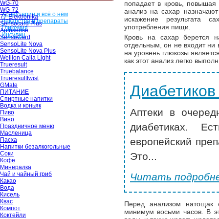
WG-70
попадает в кровь, повышая
WG-72
анализ на сахар назначают 
Холестерин и всё о нём
77 Elektronika
искажение результата с
Лекарства и препараты
Sensocard Plus
употребления пищи.
Гликемия
Autosense
Инсулин
Кровь на сахар берется н
SensoCard
SensoLite Nova
отдельным, он не входит ни
SensoLite Nova Plus
на уровень глюкозы являетс
Wellion Calla Light
как этот анализ легко выпол
Trueresult
Truebalance
Trueresulttwist
GMate
Диабетиков
ПИТАНИЕ
Спиртные напитки
Водка и коньяк
Аптеки в очеред
Пиво
Вино
диабетиках. Ес
Праздничное меню
Масленица
европейский преп
Пасха
Напитки безалкогольные
Соки
Это...
Кофе
Минералка
Чай и чайный гриб
Читать подробне
Какао
Вода
Кисель
Квас
Перед анализом натощак с
Компот
минимум восьми часов. В эт
Коктейли