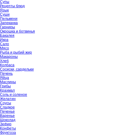
Супы
Рецепты блюд
Язык
Суши
Пельмени
Запеканка
Гарниры
Окрошка и ботвинья
Бакалея
Икра
Сало
Мясо
Рыба и рыбий жир
Макароны
Хлеб
Колбаса
Сосиски, сардельки
Печень
Яйца
Маслины
Грибы
Крахмал
Соль и соленое
Желатин
Соусы
Сладкое
Печенье
Варенье
Шоколад
Зефир
Конфеты
Фруктоза