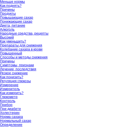
Меньше нормы
Как поднять?
Причины
Продукты
Повышающие сахар
Понижающие сахар
Диета, питание
Алкоголь
Народные средства, рецепты
Высокий
Как уменьшить?
Препараты для снижения
Колебание сахара в крови
Повышенный
Способы и методы снижения
Причины
Симптомы, признаки
Лечение, последствия
Резкое снижение
Как понизить?
Регуляция глюкозы
Измерение
Измеритель
Как измерить?
Глюкометр
Контроль
Прибор
При диабете
Холестерин
Норма сахара
Нормальный сахар
Определение