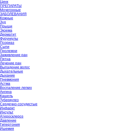
Цинк
ПРЕПАРАТЫ
Мочегонные
ЗАБОЛЕВАНИЯ
Кожные
Зуд
Прыщи
Экзема
Дерматит
Фурункулы
Псориаз
Сыпи
Пролежни
Заживление ран
Пятна
Лечение ран
Выпадение волос
Дыхательные
Дыхание
Пневмония
Астма
Воспаление легких
Ангина
Кашель
Туберкулез
Сердечно-сосудистые
Инфаркт
Инсульт
Атеросклероз
Давление
Гипертония
Ишемия