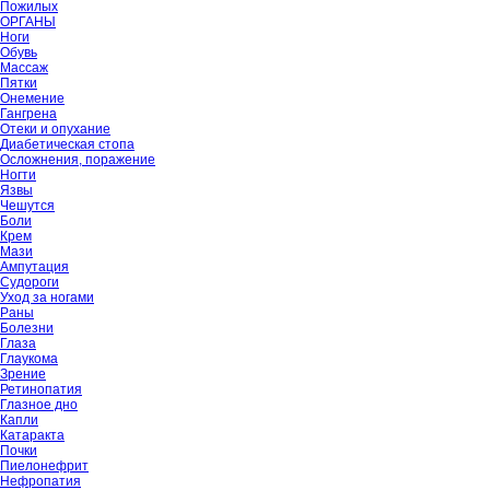
Пожилых
ОРГАНЫ
Ноги
Обувь
Массаж
Пятки
Онемение
Гангрена
Отеки и опухание
Диабетическая стопа
Осложнения, поражение
Ногти
Язвы
Чешутся
Боли
Крем
Мази
Ампутация
Судороги
Уход за ногами
Раны
Болезни
Глаза
Глаукома
Зрение
Ретинопатия
Глазное дно
Капли
Катаракта
Почки
Пиелонефрит
Нефропатия