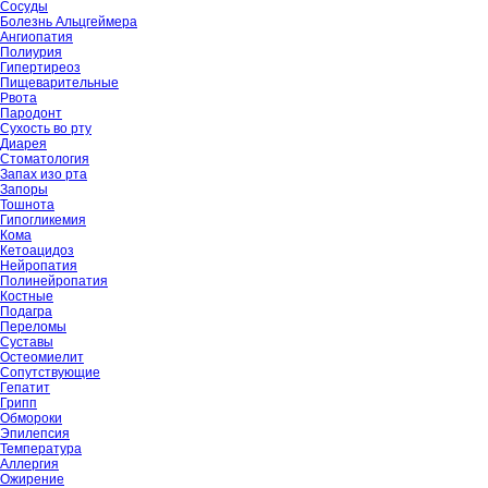
Сосуды
Болезнь Альцгеймера
Ангиопатия
Полиурия
Гипертиреоз
Пищеварительные
Рвота
Пародонт
Сухость во рту
Диарея
Стоматология
Запах изо рта
Запоры
Тошнота
Гипогликемия
Кома
Кетоацидоз
Нейропатия
Полинейропатия
Костные
Подагра
Переломы
Суставы
Остеомиелит
Сопутствующие
Гепатит
Грипп
Обмороки
Эпилепсия
Температура
Аллергия
Ожирение