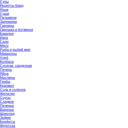
Супы
Рецепты блюд
Язык
Суши
Пельмени
Запеканка
Гарниры
Окрошка и ботвинья
Бакалея
Икра
Сало
Мясо
Рыба и рыбий жир
Макароны
Хлеб
Колбаса
Сосиски, сардельки
Печень
Яйца
Маслины
Грибы
Крахмал
Соль и соленое
Желатин
Соусы
Сладкое
Печенье
Варенье
Шоколад
Зефир
Конфеты
Фруктоза