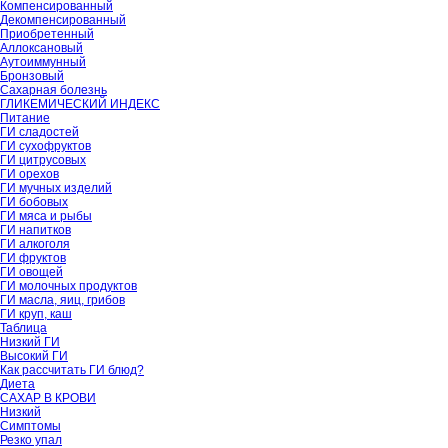
Компенсированный
Декомпенсированный
Приобретенный
Аллоксановый
Аутоиммунный
Бронзовый
Сахарная болезнь
ГЛИКЕМИЧЕСКИЙ ИНДЕКС
Питание
ГИ сладостей
ГИ сухофруктов
ГИ цитрусовых
ГИ орехов
ГИ мучных изделий
ГИ бобовых
ГИ мяса и рыбы
ГИ напитков
ГИ алкоголя
ГИ фруктов
ГИ овощей
ГИ молочных продуктов
ГИ масла, яиц, грибов
ГИ круп, каш
Таблица
Низкий ГИ
Высокий ГИ
Как рассчитать ГИ блюд?
Диета
САХАР В КРОВИ
Низкий
Симптомы
Резко упал