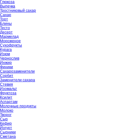
Глюкоза
Выпечка
Тростниковый сахар
Сахар
Торт
Блины
Тесто
Десерт
Мармелад
Мороженое
Сухофрукты
Курага
Изюм
Чернослив
Инжир
Финики
Сахарозаменители
Сорбит
Заменители сахара
Стевия
Изомальт
Фруктоза
Ксилит
Аспартам
Молочные продукты
Молоко
Творог
Сыр
Кефир
Йогурт
Сырники
Сметана