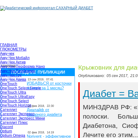
ГЛАВНАЯ
ГЛЮКОМЕТРЫ
Акку-чек
Акку-Чек Мобайл
Акку-Чек Актив
загрузка...
Крыжовник для диа
Акку-Чек Перформа Нано
Акку-Чек Перформа
ПОСЛЕДНИЕ ПУБЛИКАЦИИ
Акку-Чек Гоу
Опубликовано:
05 сен 2017,
21:0
Акку-Чек Авива
13 сен 2019,
07:41
ИЗБАВЬСЯ от косточки
OneTouch
на ноге за 1 месяц?
OneTouch Select Simple
Диабет = 
OneTouch Ultra
OneTouch UltraEasy
OneTouch Select
OneTouch Horizon
МИНЗДРАВ РФ: «В
28 фев 2018,
22:30
Сателлит
Диалайф от
Сателлит Экспресс
сахарного диабета
полоски. Боль
Сателлит Экспресс Мини
Сателлит Плюс
Диабетона, Сио
Diacont
Optium
02 фев 2018,
14:19
Лечите его этим..
Optium Omega
Norivent - эффективное