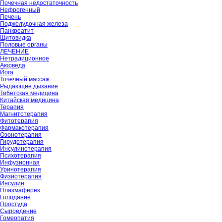
Почечная недостаточность
Нефрогенный
Печень
Поджелудочная железа
Панкреатит
Щитовидка
Половые органы
ЛЕЧЕНИЕ
Нетрадиционное
Аюрведа
Йога
Точечный массаж
Рыдающее дыхание
Тибетская медицина
Китайская медицина
Терапия
Магнитотерапия
Фитотерапия
Фармакотерапия
Озонотерапия
Гирудотерапия
Инсулинотерапия
Психотерапия
Инфузионная
Уринотерапия
Физиотерапия
Инсулин
Плазмаферез
Голодание
Простуда
Сыроедение
Гомеопатия