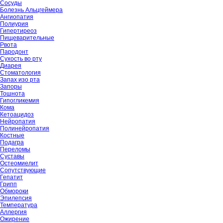
Сосуды
Болезнь Альцгеймера
Ангиопатия
Полиурия
Гипертиреоз
Пищеварительные
Рвота
Пародонт
Сухость во рту
Диарея
Стоматология
Запах изо рта
Запоры
Тошнота
Гипогликемия
Кома
Кетоацидоз
Нейропатия
Полинейропатия
Костные
Подагра
Переломы
Суставы
Остеомиелит
Сопутствующие
Гепатит
Грипп
Обмороки
Эпилепсия
Температура
Аллергия
Ожирение