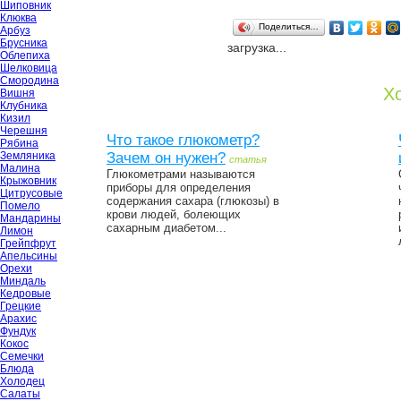
Шиповник
Клюква
Поделиться…
Арбуз
Брусника
загрузка...
Облепиха
Шелковица
Смородина
Хо
Вишня
Клубника
Кизил
Черешня
Что такое глюкометр?
Рябина
Земляника
Зачем он нужен?
статья
Малина
Глюкометрами называются
Крыжовник
приборы для определения
Цитрусовые
содержания сахара (глюкозы) в
Помело
крови людей, болеющих
Мандарины
сахарным диабетом...
Лимон
Грейпфрут
Апельсины
Орехи
Миндаль
Кедровые
Грецкие
Арахис
Фундук
Кокос
Семечки
Блюда
Холодец
Салаты