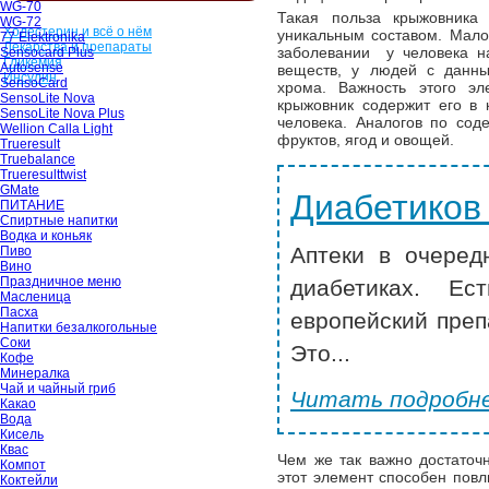
WG-70
Такая польза крыжовника
WG-72
Холестерин и всё о нём
уникальным составом. Мало 
77 Elektronika
Лекарства и препараты
заболевании у человека н
Sensocard Plus
Гликемия
Autosense
веществ, у людей с данны
Инсулин
SensoCard
хрома. Важность этого эл
SensoLite Nova
крыжовник содержит его в 
SensoLite Nova Plus
человека. Аналогов по сод
Wellion Calla Light
фруктов, ягод и овощей.
Trueresult
Truebalance
Trueresulttwist
GMate
Диабетиков
ПИТАНИЕ
Спиртные напитки
Водка и коньяк
Аптеки в очеред
Пиво
Вино
Праздничное меню
диабетиках. Ес
Масленица
Пасха
европейский преп
Напитки безалкогольные
Соки
Это...
Кофе
Минералка
Чай и чайный гриб
Читать подробне
Какао
Вода
Кисель
Квас
Чем же так важно достаточ
Компот
этот элемент способен повл
Коктейли