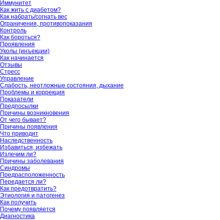
Иммунитет
Как жить с диабетом?
Как набрать/согнать вес
Ограничения, противопоказания
Контроль
Как бороться?
Проявления
Уколы (инъекции)
Как начинается
Отзывы
Стресс
Управление
Слабость, неотложные состояния, дыхание
Проблемы и коррекция
Показатели
Предпосылки
Причины возникновения
От чего бывает?
Причины появления
Что приводит
Наследственность
Избавиться, избежать
Излечим ли?
Причины заболевания
Синдромы
Предрасположенность
Передается ли?
Как предотвратить?
Этиология и патогенез
Как получить
Почему появляется
Диагностика