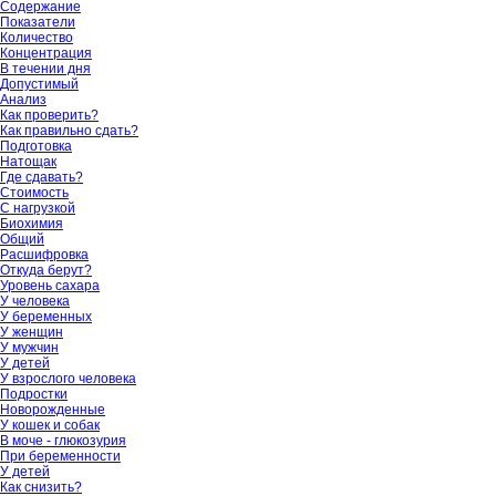
Содержание
Показатели
Количество
Концентрация
В течении дня
Допустимый
Анализ
Как проверить?
Как правильно сдать?
Подготовка
Натощак
Где сдавать?
Стоимость
С нагрузкой
Биохимия
Общий
Расшифровка
Откуда берут?
Уровень сахара
У человека
У беременных
У женщин
У мужчин
У детей
У взрослого человека
Подростки
Новорожденные
У кошек и собак
В моче - глюкозурия
При беременности
У детей
Как снизить?