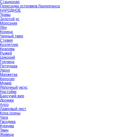
Стационар
Пересадка островков Лангерганса
НАРОДНОЕ
Травы
Золотой ус
Морозник
Лён
Корица
Черный тмин
Стевия
Козлятник
Крапива
Рыжей
Цикорий
Горчица
Петрушка
Укроп
Манжетка
Керосин
Мумиё
Яблочный уксус
Настойки
Барсучий жир
Дрожжи
Алоэ
Лавровый лист
Кора осины
Чага
Гвоздика
Куркума
Тмин
Живица