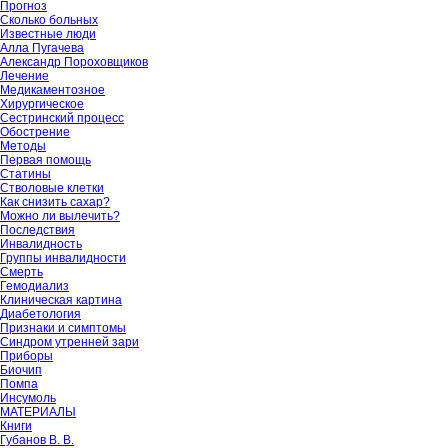
Прогноз
Сколько больных
Известные люди
Алла Пугачева
Александр Пороховщиков
Лечение
Медикаментозное
Хирургическое
Сестринский процесс
Обострение
Методы
Первая помощь
Статины
Стволовые клетки
Как снизить сахар?
Можно ли вылечить?
Последствия
Инвалидность
Группы инвалидности
Смерть
Гемодиализ
Клиническая картина
Диабетология
Признаки и симптомы
Синдром утренней зари
Приборы
Биочип
Помпа
Инсумоль
МАТЕРИАЛЫ
Книги
Губанов В. В.