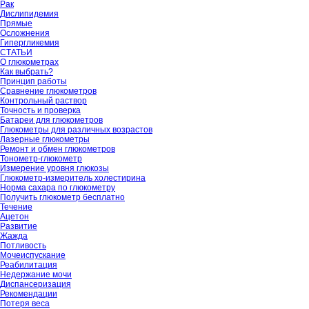
Рак
Дислипидемия
Прямые
Осложнения
Гипергликемия
СТАТЬИ
О глюкометрах
Как выбрать?
Принцип работы
Сравнение глюкометров
Контрольный раствор
Точность и проверка
Батареи для глюкометров
Глюкометры для различных возрастов
Лазерные глюкометры
Ремонт и обмен глюкометров
Тонометр-глюкометр
Измерение уровня глюкозы
Глюкометр-измеритель холестирина
Норма сахара по глюкометру
Получить глюкометр бесплатно
Течение
Ацетон
Развитие
Жажда
Потливость
Мочеиспускание
Реабилитация
Недержание мочи
Диспансеризация
Рекомендации
Потеря веса