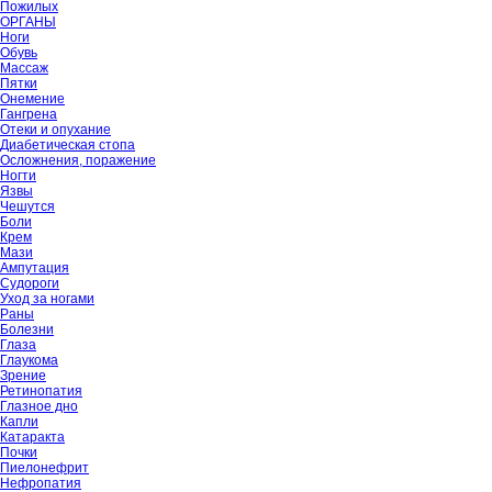
Пожилых
ОРГАНЫ
Ноги
Обувь
Массаж
Пятки
Онемение
Гангрена
Отеки и опухание
Диабетическая стопа
Осложнения, поражение
Ногти
Язвы
Чешутся
Боли
Крем
Мази
Ампутация
Судороги
Уход за ногами
Раны
Болезни
Глаза
Глаукома
Зрение
Ретинопатия
Глазное дно
Капли
Катаракта
Почки
Пиелонефрит
Нефропатия