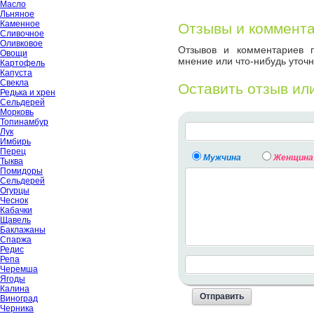
Масло
Льняное
Каменное
Отзывы и коммент
Сливочное
Оливковое
Отзывов и комментариев п
Овощи
мнение или что-нибудь уточн
Картофель
Капуста
Свекла
Оставить отзыв ил
Редька и хрен
Сельдерей
Морковь
Топинамбур
Лук
Имбирь
Перец
Мужчина
Женщина
Тыква
Помидоры
Сельдерей
Огурцы
Чеснок
Кабачки
Щавель
Баклажаны
Спаржа
Редис
Репа
Черемша
Ягоды
Калина
Виноград
Черника