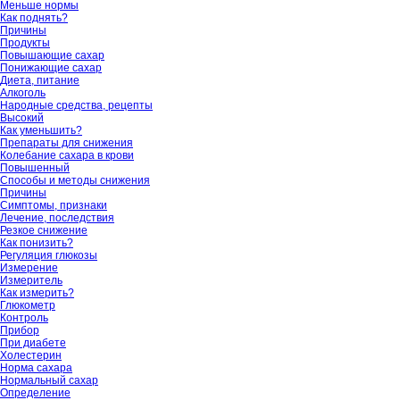
Меньше нормы
Как поднять?
Причины
Продукты
Повышающие сахар
Понижающие сахар
Диета, питание
Алкоголь
Народные средства, рецепты
Высокий
Как уменьшить?
Препараты для снижения
Колебание сахара в крови
Повышенный
Способы и методы снижения
Причины
Симптомы, признаки
Лечение, последствия
Резкое снижение
Как понизить?
Регуляция глюкозы
Измерение
Измеритель
Как измерить?
Глюкометр
Контроль
Прибор
При диабете
Холестерин
Норма сахара
Нормальный сахар
Определение