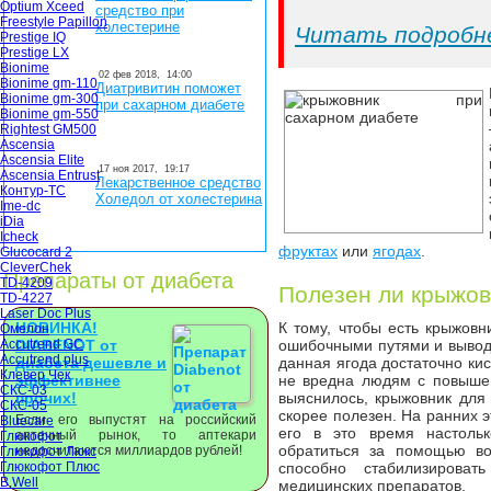
Optium Xceed
средство при
Freestyle Papillon
холестерине
Читать подробн
Prestige IQ
Prestige LX
Bionime
02 фев 2018,
14:00
Bionime gm-110
Диатривитин поможет
Bionime gm-300
при сахарном диабете
Bionime gm-550
Rightest GM500
Ascensia
Ascensia Elite
17 ноя 2017,
19:17
Ascensia Entrust
Лекарственное средство
Контур-ТС
Холедол от холестерина
Ime-dc
iDia
Icheck
фруктах
или
ягодах
.
Glucocard 2
CleverChek
Препараты от диабета
TD-4209
Полезен ли крыжовн
TD-4227
Laser Doc Plus
НОВИНКА!
К тому, чтобы есть крыжовн
Омелон
Accutrend GC
DIABENOT от
ошибочными путями и вывода
Accutrend plus
диабета дешевле и
данная ягода достаточно кис
Клевер Чек
эффективнее
не вредна людям с повышен
СКС-03
прочих!
выяснилось, крыжовник для 
СКС-05
скорее полезен. На ранних 
Если его выпустят на российский
Bluecare
его в это время настольк
аптечный рынок, то аптекари
Глюкофот
обратиться за помощью во
недосчитаются миллиардов рублей!
Глюкофот Люкс
Глюкофот Плюс
способно стабилизироват
B.Well
медицинских препаратов.