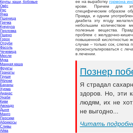
ее на выработку
гормона ин
Крупы, каши, бобовые
Овёс
крови. Причем для это
Рис
специфическим образом обр
Ячка
Правда, и одним употреблен
Пшеница
диабета эту ягоду желате
Гречка
небольшим количеством м
Кукуруза
полезные вещества. Прав
Перловка
проблем с желудочно-кишечн
Пшено
Горох
повышенной кислотностью же
Отруби
случае – только сок, слегка
Фасоль
проконсультироваться с ле
Чечевица
в лечении.
Мюсли
Мука
Манная каша
Фрукты
Познер поб
Гранаты
Груши
Яблоки
Я страдал сахар
Бананы
Хурма
здоров. Но, эти
Ананас
Унаби
людям, их не хот
Киви
Авокадо
Дыня
не выгодно...
Манго
Персики
Абрикосы
Читать подробн
Сливы
Айва