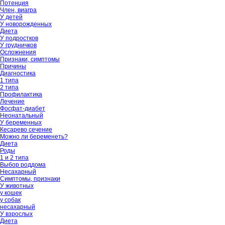
Потенция
Член, виагра
У детей
У новорожденных
Диета
У подростков
У грудничков
Осложнения
Признаки, симптомы
Причины
Диагностика
1 типа
2 типа
Профилактика
Лечение
Фосфат-диабет
Неонатальный
У беременных
Кесарево сечение
Можно ли беременеть?
Диета
Роды
1 и 2 типа
Выбор роддома
Несахарный
Симптомы, признаки
У животных
у кошек
у собак
несахарный
У взрослых
Диета