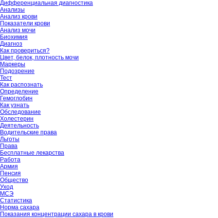
Дифференциальная диагностика
Анализы
Анализ крови
Показатели крови
Анализ мочи
Биохимия
Диагноз
Как провериться?
Цвет, белок, плотность мочи
Маркеры
Подозрение
Тест
Как распознать
Определение
Гемоглобин
Как узнать
Обследование
Холестерин
Деятельность
Водительские права
Льготы
Права
Бесплатные лекарства
Работа
Армия
Пенсия
Общество
Уход
МСЭ
Статистика
Норма сахара
Показания концентрации сахара в крови