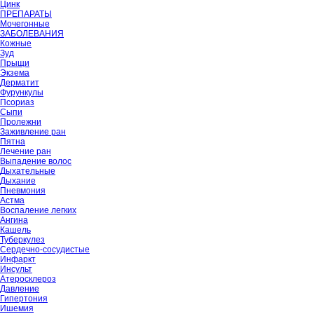
Цинк
ПРЕПАРАТЫ
Мочегонные
ЗАБОЛЕВАНИЯ
Кожные
Зуд
Прыщи
Экзема
Дерматит
Фурункулы
Псориаз
Сыпи
Пролежни
Заживление ран
Пятна
Лечение ран
Выпадение волос
Дыхательные
Дыхание
Пневмония
Астма
Воспаление легких
Ангина
Кашель
Туберкулез
Сердечно-сосудистые
Инфаркт
Инсульт
Атеросклероз
Давление
Гипертония
Ишемия