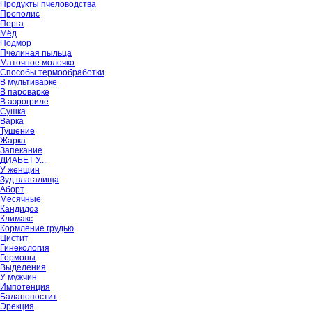
Продукты пчеловодства
Прополис
Перга
Мёд
Подмор
Пчелиная пыльца
Маточное молочко
Способы термообработки
В мультиварке
В пароварке
В аэрогриле
Сушка
Варка
Тушение
Жарка
Запекание
ДИАБЕТ У...
У женщин
Зуд влагалища
Аборт
Месячные
Кандидоз
Климакс
Кормление грудью
Цистит
Гинекология
Гормоны
Выделения
У мужчин
Импотенция
Баланопостит
Эрекция