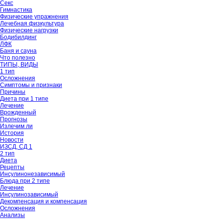
Секс
Гимнастика
Физические упражнения
Лечебная физкультура
Физические нагрузки
Бодибилдинг
ЛФК
Баня и сауна
Что полезно
ТИПЫ, ВИДЫ
1 тип
Осложнения
Симптомы и признаки
Причины
Диета при 1 типе
Лечение
Врожденный
Прогнозы
Излечим ли
История
Новости
ИЗСД, СД 1
2 тип
Диета
Рецепты
Инсулинонезависимый
Блюда при 2 типе
Лечение
Инсулинозависимый
Декомпенсация и компенсация
Осложнения
Анализы