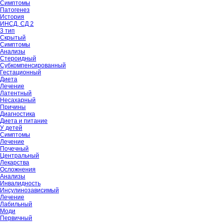
Симптомы
Патогенез
История
ИНСД, СД 2
3 тип
Скрытый
Симптомы
Анализы
Стероидный
Субкомпенсированный
Гестационный
Диета
Лечение
Латентный
Несахарный
Причины
Диагностика
Диета и питание
У детей
Симптомы
Лечение
Почечный
Центральный
Лекарства
Осложнения
Анализы
Инвалидность
Инсулинозависимый
Лечение
Лабильный
Моди
Первичный