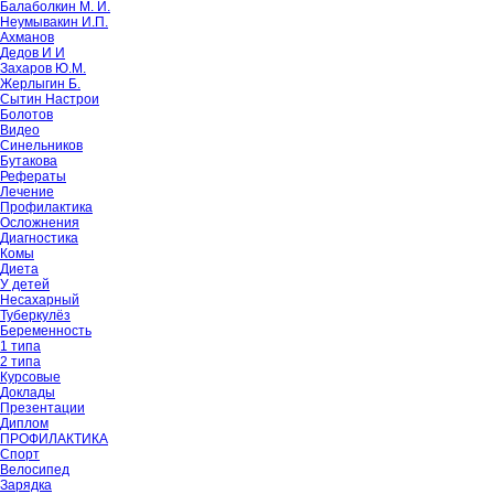
Балаболкин М. И.
Неумывакин И.П.
Ахманов
Дедов И И
Захаров Ю.М.
Жерлыгин Б.
Сытин Настрои
Болотов
Видео
Синельников
Бутакова
Рефераты
Лечение
Профилактика
Осложнения
Диагностика
Комы
Диета
У детей
Несахарный
Туберкулёз
Беременность
1 типа
2 типа
Курсовые
Доклады
Презентации
Диплом
ПРОФИЛАКТИКА
Спорт
Велосипед
Зарядка