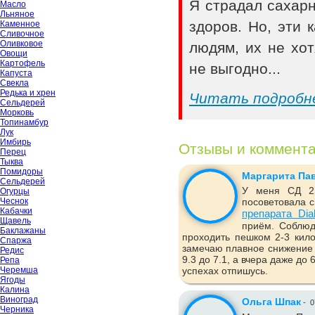
Я страдал сахар
Масло
Льняное
здоров. Но, эти
Каменное
Сливочное
Оливковое
людям, их не хот
Овощи
Картофель
не выгодно...
Капуста
Свекла
Редька и хрен
Читать подробн
Сельдерей
Морковь
Топинамбур
Лук
Имбирь
Отзывы и коммент
Перец
Тыква
Помидоры
Маргарита Па
Сельдерей
У меня СД 2 
Огурцы
Чеснок
посоветовала с
Кабачки
препарата Dia
Щавель
приём. Соблюд
Баклажаны
проходить пешком 2-3 кило
Спаржа
замечаю плавное снижение 
Редис
9.3 до 7.1, а вчера даже до
Репа
Черемша
успехах отпишусь.
Ягоды
Калина
Виноград
Ольга Шпак
-
0
Черника