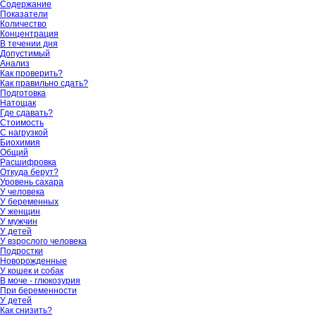
Содержание
Показатели
Количество
Концентрация
В течении дня
Допустимый
Анализ
Как проверить?
Как правильно сдать?
Подготовка
Натощак
Где сдавать?
Стоимость
С нагрузкой
Биохимия
Общий
Расшифровка
Откуда берут?
Уровень сахара
У человека
У беременных
У женщин
У мужчин
У детей
У взрослого человека
Подростки
Новорожденные
У кошек и собак
В моче - глюкозурия
При беременности
У детей
Как снизить?