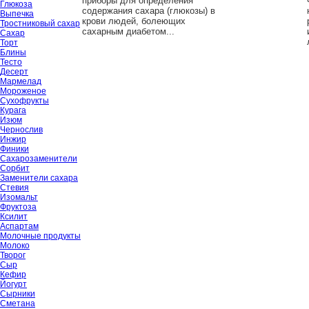
приборы для определения
Глюкоза
содержания сахара (глюкозы) в
Выпечка
крови людей, болеющих
Тростниковый сахар
сахарным диабетом...
Сахар
Торт
Блины
Тесто
Десерт
Мармелад
Мороженое
Сухофрукты
Курага
Изюм
Чернослив
Инжир
Финики
Сахарозаменители
Сорбит
Заменители сахара
Стевия
Изомальт
Фруктоза
Ксилит
Аспартам
Молочные продукты
Молоко
Творог
Сыр
Кефир
Йогурт
Сырники
Сметана