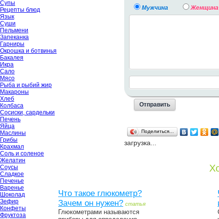
Супы
Мужчина
Женщина
Рецепты блюд
Язык
Суши
Пельмени
Запеканка
Гарниры
Окрошка и ботвинья
Бакалея
Икра
Сало
Мясо
Рыба и рыбий жир
Макароны
Хлеб
Колбаса
Сосиски, сардельки
Печень
Яйца
Поделиться…
Маслины
Грибы
загрузка...
Крахмал
Соль и соленое
Желатин
Хо
Соусы
Сладкое
Печенье
Варенье
Что такое глюкометр?
Шоколад
Зефир
Зачем он нужен?
статья
Конфеты
Глюкометрами называются
Фруктоза