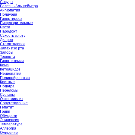
Сосуды
Болезнь Альцгеймера
Ангиопатия
Полиурия
Гипертиреоз
Пищеварительные
Рвота
Пародонт
Сухость во рту
Диарея
Стоматология
Запах изо рта
Запоры
Тошнота
Гипогликемия
Кома
Кетоацидоз
Нейропатия
Полинейропатия
Костные
Подагра
Переломы
Суставы
Остеомиелит
Сопутствующие
Гепатит
Грипп
Обмороки
Эпилепсия
Температура
Аллергия
Ожирение