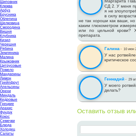
Маргарита Пав
Шиповник
СД 2. У меня п
Клюква
Арбуз
я не злоупотре
Брусника
в силу возраст
Облепиха
не так хороши как ваши, но
Шелковица
каким глюкометром измеряе
Смородина
или по цельной крови? Х
Вишня
препарата.
Клубника
Кизил
Черешня
Галина
Рябина
-
10 июн 
Земляника
У нас ротвейле
Малина
критическое со
Крыжовник
Цитрусовые
Помело
Мандарины
Лимон
Геннадий
-
29 а
Грейпфрут
У моего ротвей
Апельсины
делать?
Орехи
Миндаль
Кедровые
Грецкие
Арахис
Оставить отзыв ил
Фундук
Кокос
Семечки
Блюда
Холодец
Салаты