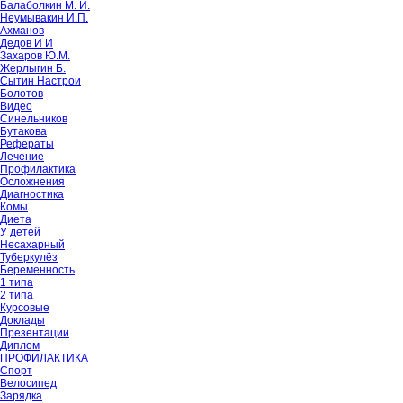
Балаболкин М. И.
Неумывакин И.П.
Ахманов
Дедов И И
Захаров Ю.М.
Жерлыгин Б.
Сытин Настрои
Болотов
Видео
Синельников
Бутакова
Рефераты
Лечение
Профилактика
Осложнения
Диагностика
Комы
Диета
У детей
Несахарный
Туберкулёз
Беременность
1 типа
2 типа
Курсовые
Доклады
Презентации
Диплом
ПРОФИЛАКТИКА
Спорт
Велосипед
Зарядка