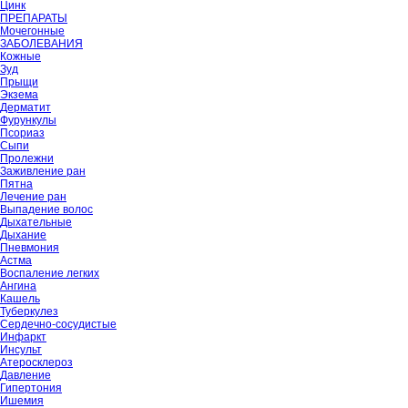
Цинк
ПРЕПАРАТЫ
Мочегонные
ЗАБОЛЕВАНИЯ
Кожные
Зуд
Прыщи
Экзема
Дерматит
Фурункулы
Псориаз
Сыпи
Пролежни
Заживление ран
Пятна
Лечение ран
Выпадение волос
Дыхательные
Дыхание
Пневмония
Астма
Воспаление легких
Ангина
Кашель
Туберкулез
Сердечно-сосудистые
Инфаркт
Инсульт
Атеросклероз
Давление
Гипертония
Ишемия