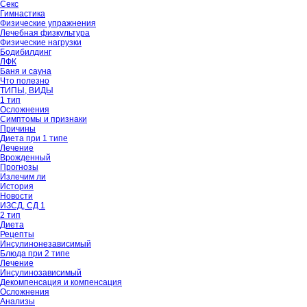
Секс
Гимнастика
Физические упражнения
Лечебная физкультура
Физические нагрузки
Бодибилдинг
ЛФК
Баня и сауна
Что полезно
ТИПЫ, ВИДЫ
1 тип
Осложнения
Симптомы и признаки
Причины
Диета при 1 типе
Лечение
Врожденный
Прогнозы
Излечим ли
История
Новости
ИЗСД, СД 1
2 тип
Диета
Рецепты
Инсулинонезависимый
Блюда при 2 типе
Лечение
Инсулинозависимый
Декомпенсация и компенсация
Осложнения
Анализы