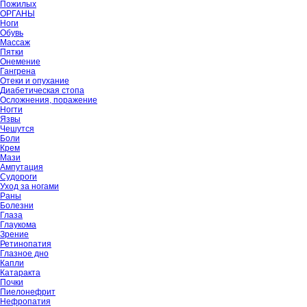
Пожилых
ОРГАНЫ
Ноги
Обувь
Массаж
Пятки
Онемение
Гангрена
Отеки и опухание
Диабетическая стопа
Осложнения, поражение
Ногти
Язвы
Чешутся
Боли
Крем
Мази
Ампутация
Судороги
Уход за ногами
Раны
Болезни
Глаза
Глаукома
Зрение
Ретинопатия
Глазное дно
Капли
Катаракта
Почки
Пиелонефрит
Нефропатия