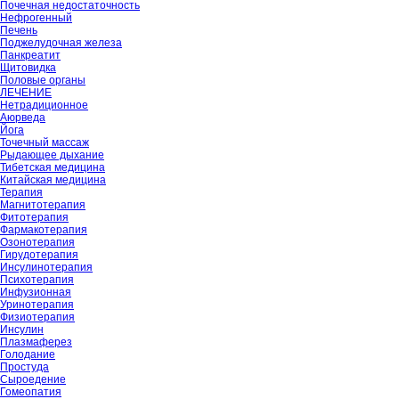
Почечная недостаточность
Нефрогенный
Печень
Поджелудочная железа
Панкреатит
Щитовидка
Половые органы
ЛЕЧЕНИЕ
Нетрадиционное
Аюрведа
Йога
Точечный массаж
Рыдающее дыхание
Тибетская медицина
Китайская медицина
Терапия
Магнитотерапия
Фитотерапия
Фармакотерапия
Озонотерапия
Гирудотерапия
Инсулинотерапия
Психотерапия
Инфузионная
Уринотерапия
Физиотерапия
Инсулин
Плазмаферез
Голодание
Простуда
Сыроедение
Гомеопатия