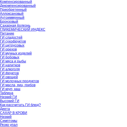
Компенсированный
Декомпенсированный
Приобретенный
Аллоксановый
Аутоиммунный
Бронзовый
Сахарная болезнь
ГЛИКЕМИЧЕСКИЙ ИНДЕКС
Питание
ГИ сладостей
ГИ сухофруктов
ГИ цитрусовых
ГИ орехов
ГИ мучных изделий
ГИ бобовых
ГИ мяса и рыбы
ГИ напитков
ГИ алкоголя
ГИ фруктов
ГИ овощей
ГИ молочных продуктов
ГИ масла, яиц, грибов
ГИ круп, каш
Таблица
Низкий ГИ
Высокий ГИ
Как рассчитать ГИ блюд?
Диета
САХАР В КРОВИ
Низкий
Симптомы
Резко упал