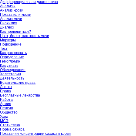
Дифференциальная диагностика
Анализы
Анализ крови
Показатели крови
Анализ мочи
Биохимия
Диагноз
Как провериться?
Цвет, белок, плотность мочи
Маркеры
Подозрение
Тест
Как распознать
Определение
Гемоглобин
Как узнать
Обследование
Холестерин
Деятельность
Водительские права
Льготы
Права
Бесплатные лекарства
Работа
Армия
Пенсия
Общество
Уход
МСЭ
Статистика
Норма сахара
Показания концентрации сахара в крови