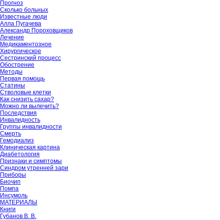
Прогноз
Сколько больных
Известные люди
Алла Пугачева
Александр Пороховщиков
Лечение
Медикаментозное
Хирургическое
Сестринский процесс
Обострение
Методы
Первая помощь
Статины
Стволовые клетки
Как снизить сахар?
Можно ли вылечить?
Последствия
Инвалидность
Группы инвалидности
Смерть
Гемодиализ
Клиническая картина
Диабетология
Признаки и симптомы
Синдром утренней зари
Приборы
Биочип
Помпа
Инсумоль
МАТЕРИАЛЫ
Книги
Губанов В. В.