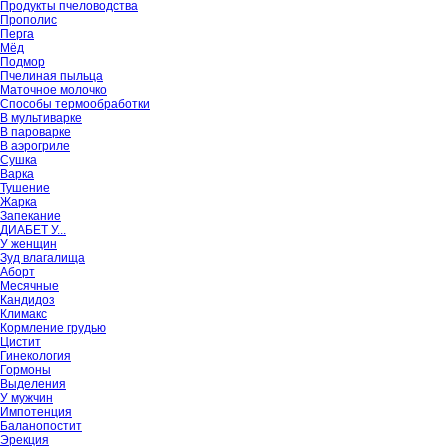
Продукты пчеловодства
Прополис
Перга
Мёд
Подмор
Пчелиная пыльца
Маточное молочко
Способы термообработки
В мультиварке
В пароварке
В аэрогриле
Сушка
Варка
Тушение
Жарка
Запекание
ДИАБЕТ У...
У женщин
Зуд влагалища
Аборт
Месячные
Кандидоз
Климакс
Кормление грудью
Цистит
Гинекология
Гормоны
Выделения
У мужчин
Импотенция
Баланопостит
Эрекция