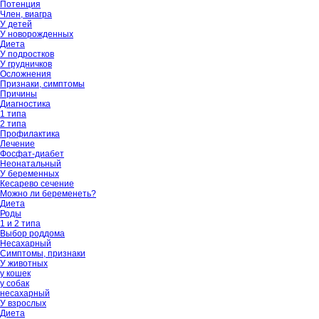
Потенция
Член, виагра
У детей
У новорожденных
Диета
У подростков
У грудничков
Осложнения
Признаки, симптомы
Причины
Диагностика
1 типа
2 типа
Профилактика
Лечение
Фосфат-диабет
Неонатальный
У беременных
Кесарево сечение
Можно ли беременеть?
Диета
Роды
1 и 2 типа
Выбор роддома
Несахарный
Симптомы, признаки
У животных
у кошек
у собак
несахарный
У взрослых
Диета