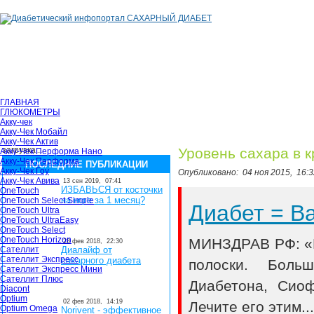
ГЛАВНАЯ
ГЛЮКОМЕТРЫ
Акку-чек
Акку-Чек Мобайл
Акку-Чек Актив
загрузка...
Уровень сахара в к
Акку-Чек Перформа Нано
Акку-Чек Перформа
ПОСЛЕДНИЕ ПУБЛИКАЦИИ
Акку-Чек Гоу
Опубликовано:
04 ноя 2015,
16:3
Акку-Чек Авива
13 сен 2019,
07:41
ИЗБАВЬСЯ от косточки
OneTouch
на ноге за 1 месяц?
OneTouch Select Simple
Диабет = 
OneTouch Ultra
OneTouch UltraEasy
OneTouch Select
OneTouch Horizon
МИНЗДРАВ РФ: «В
28 фев 2018,
22:30
Сателлит
Диалайф от
Сателлит Экспресс
сахарного диабета
полоски. Боль
Сателлит Экспресс Мини
Сателлит Плюс
Диабетона, Сио
Diacont
Optium
02 фев 2018,
14:19
Лечите его этим..
Optium Omega
Norivent - эффективное