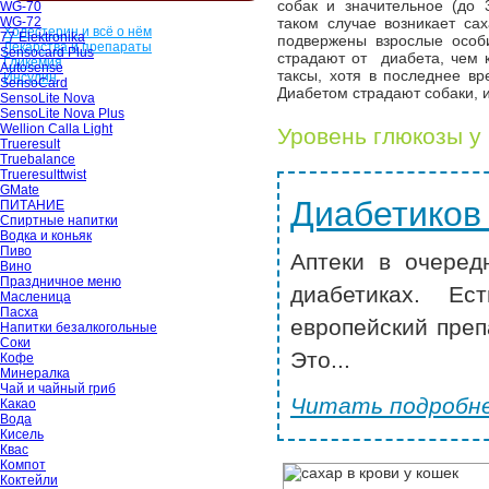
собак и значительное (до 
WG-70
WG-72
таком случае возникает са
Холестерин и всё о нём
77 Elektronika
подвержены взрослые особ
Лекарства и препараты
Sensocard Plus
страдают от диабета, чем к
Гликемия
Autosense
таксы, хотя в последнее в
Инсулин
SensoCard
Диабетом страдают собаки,
SensoLite Nova
SensoLite Nova Plus
Wellion Calla Light
Уровень глюкозы у
Trueresult
Truebalance
Trueresulttwist
GMate
Диабетиков
ПИТАНИЕ
Спиртные напитки
Водка и коньяк
Пиво
Аптеки в очеред
Вино
Праздничное меню
диабетиках. Ес
Масленица
Пасха
европейский преп
Напитки безалкогольные
Соки
Это...
Кофе
Минералка
Чай и чайный гриб
Читать подробне
Какао
Вода
Кисель
Квас
Компот
Коктейли