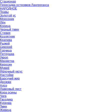
Стационар
Пересадка островков Лангерганса
НАРОДНОЕ
Травы
Золотой ус
Морозник
Лён
Корица
Черный тмин
Стевия
Козлятник
Крапива
Рыжей
Цикорий
Горчица
Петрушка
Укроп
Манжетка
Керосин
Мумиё
Яблочный уксус
Настойки
Барсучий жир
Дрожжи
Алоэ
Лавровый лист
Кора осины
Чага
Гвоздика
Куркума
Тмин
Живица