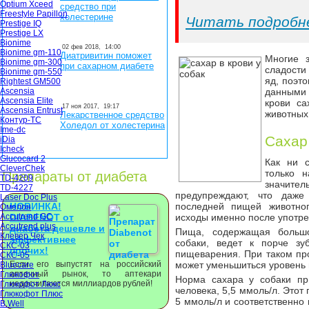
Optium Xceed
средство при
Freestyle Papillon
холестерине
Читать подробн
Prestige IQ
Prestige LX
Bionime
02 фев 2018,
14:00
Bionime gm-110
Диатривитин поможет
Многие з
Bionime gm-300
при сахарном диабете
сладости
Bionime gm-550
яд, поэто
Rightest GM500
Ascensia
данными 
Ascensia Elite
крови са
17 ноя 2017,
19:17
Ascensia Entrust
животных
Лекарственное средство
Контур-ТС
Холедол от холестерина
Ime-dc
Сахар 
iDia
Icheck
Glucocard 2
Как ни с
CleverChek
только н
Препараты от диабета
TD-4209
значите
TD-4227
предупреждают, что даже
Laser Doc Plus
НОВИНКА!
последней пищей животног
Омелон
Accutrend GC
DIABENOT от
исходы именно после употре
Accutrend plus
диабета дешевле и
Пища, содержащая большо
Клевер Чек
эффективнее
собаки, ведет к порче зу
СКС-03
прочих!
пищеварения. При таком пр
СКС-05
Если его выпустят на российский
может уменьшиться уровень г
Bluecare
аптечный рынок, то аптекари
Глюкофот
Норма сахара у собаки пр
недосчитаются миллиардов рублей!
Глюкофот Люкс
человека, 5,5 ммоль/л. Этот
Глюкофот Плюс
5 ммоль/л и соответственно
B.Well