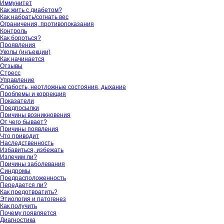
Иммунитет
Как жить с диабетом?
Как набрать/согнать вес
Ограничения, противопоказания
Контроль
Как бороться?
Проявления
Уколы (инъекции)
Как начинается
Отзывы
Стресс
Управление
Слабость, неотложные состояния, дыхание
Проблемы и коррекция
Показатели
Предпосылки
Причины возникновения
От чего бывает?
Причины появления
Что приводит
Наследственность
Избавиться, избежать
Излечим ли?
Причины заболевания
Синдромы
Предрасположенность
Передается ли?
Как предотвратить?
Этиология и патогенез
Как получить
Почему появляется
Диагностика