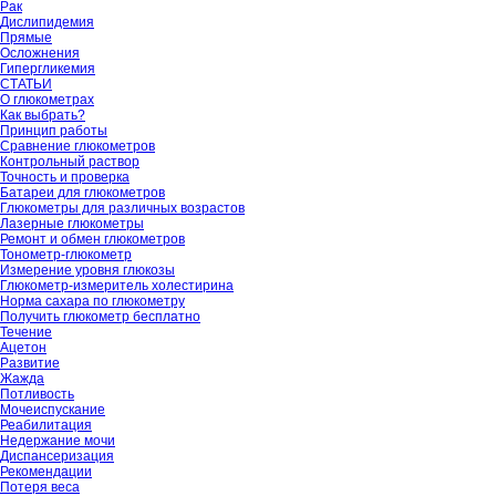
Рак
Дислипидемия
Прямые
Осложнения
Гипергликемия
СТАТЬИ
О глюкометрах
Как выбрать?
Принцип работы
Сравнение глюкометров
Контрольный раствор
Точность и проверка
Батареи для глюкометров
Глюкометры для различных возрастов
Лазерные глюкометры
Ремонт и обмен глюкометров
Тонометр-глюкометр
Измерение уровня глюкозы
Глюкометр-измеритель холестирина
Норма сахара по глюкометру
Получить глюкометр бесплатно
Течение
Ацетон
Развитие
Жажда
Потливость
Мочеиспускание
Реабилитация
Недержание мочи
Диспансеризация
Рекомендации
Потеря веса