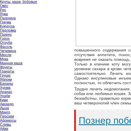
Крупы, каши, бобовые
Овёс
Рис
Ячка
Пшеница
Гречка
Кукуруза
Перловка
Пшено
Горох
Отруби
Фасоль
повышенного содержания са
Чечевица
отсутствие аппетита, поно
Мюсли
Мука
вовремя не оказать помощь,
Манная каша
Только в клинике коту могу
Фрукты
уровнем сахара в крови чет
Гранаты
самостоятельно. Лечить к
Груши
Однако инсулиновые инъек
Яблоки
полностью, то облегчить сос
Бананы
Хурма
Трудно лечить недомогания,
Ананас
собак или любимых кошек. За
Унаби
беззаботны, правильно корм
Киви
ваш четвероногий член семь
Авокадо
Дыня
Манго
Персики
Познер поб
Абрикосы
Сливы
Айва