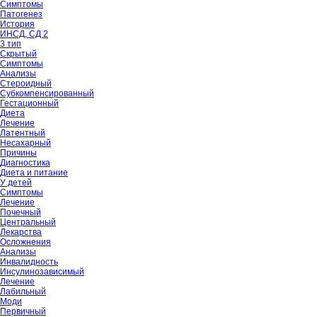
Симптомы
Патогенез
История
ИНСД, СД 2
3 тип
Скрытый
Симптомы
Анализы
Стероидный
Субкомпенсированный
Гестационный
Диета
Лечение
Латентный
Несахарный
Причины
Диагностика
Диета и питание
У детей
Симптомы
Лечение
Почечный
Центральный
Лекарства
Осложнения
Анализы
Инвалидность
Инсулинозависимый
Лечение
Лабильный
Моди
Первичный