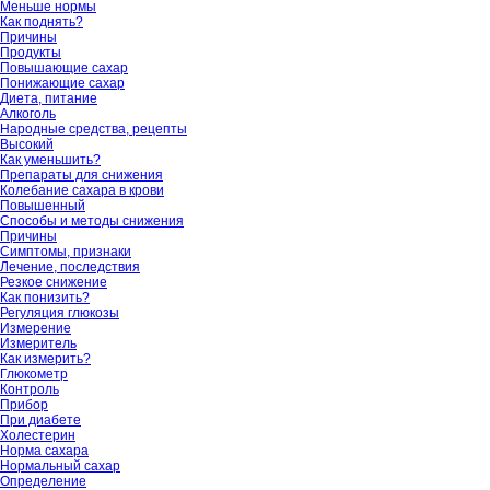
Меньше нормы
Как поднять?
Причины
Продукты
Повышающие сахар
Понижающие сахар
Диета, питание
Алкоголь
Народные средства, рецепты
Высокий
Как уменьшить?
Препараты для снижения
Колебание сахара в крови
Повышенный
Способы и методы снижения
Причины
Симптомы, признаки
Лечение, последствия
Резкое снижение
Как понизить?
Регуляция глюкозы
Измерение
Измеритель
Как измерить?
Глюкометр
Контроль
Прибор
При диабете
Холестерин
Норма сахара
Нормальный сахар
Определение