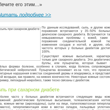
Лечите его этим...»
Читать подробнее >>
По данным исследований, сыпь, и другие ко
поражения встречаются у 35–50% больны
диагнозом сахарного диабета. Встречаются т
невыраженные проблемы с кожей, такие 
поражение соединительной кожной тка
изменения сосудов и ногтей, и другие, об
частота которых у больных диабетом достиг
100%.
Существуют кожные высыпания, характер
только для сахарного диабета. Это диабетиче
буллы, или пузырчатка, которая бывает 
ёлых формах болезни, особенно в случаях, когда болезнь сопровождае
бетической нейропатией. Пузырчатка возникает из-за того, что происх
уктурные нарушения в местах соединений дермы и эпидермиса, и представ
ой волдыри, как правило, на нижних конечностях. Некоторые кожные состоя
ример, липоидный некробиоз, также тесно связаны с диабетом.
пь при сахарном диабете
более часто у больных диабетом встречаются следующие виды кож
ажений: диабетические буллезные высыпания, телеангиоэктазия ногтев
а, кожные метки (акрохордоны), сыпи на лице, папилломатозная гиперпл
рматоз), гиперпигментация кожи в местах складок, пальцевые уплотнен