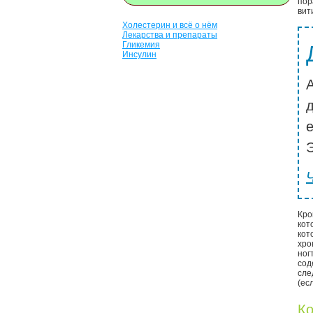
пор
вит
Холестерин и всё о нём
Лекарства и препараты
Гликемия
Инсулин
Э
Кро
кот
кот
хро
ног
сод
сле
(ес
Ко