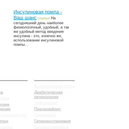
Инсулиновая помпа -
Ваш шанс
На
статья
сегодняшний день наиболее
физиологичный, удобный, а так
же удобный метод введения
инсулина - это, конечно же,
использование инсулиновой
помпы...
илактика
Заболевания
Диабетическая стопа
ка
Диабетическая
ретинопатия
стика
Нейропатия
еские
нения
Пиелонефрит
ские нагрузки
Панкреатит
ипед
Гиперинсулинемия
 сауна
Гипоинсулинемия