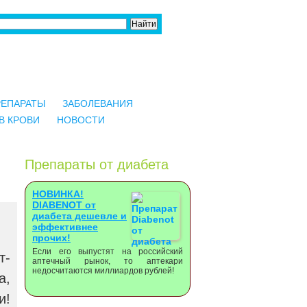
РЕПАРАТЫ
ЗАБОЛЕВАНИЯ
В КРОВИ
НОВОСТИ
Препараты от диабета
НОВИНКА!
DIABENOT от
диабета дешевле и
эффективнее
прочих!
Если его выпустят на российский
т-
аптечный рынок, то аптекари
недосчитаются миллиардов рублей!
а,
и!