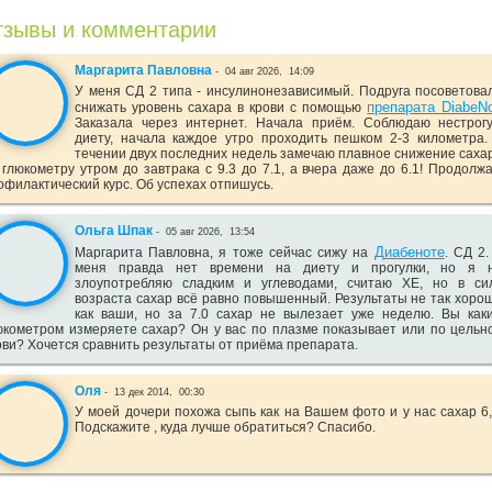
зывы и комментарии
Маргарита Павловна
-
04 авг 2026,
14:09
У меня СД 2 типа - инсулинонезависимый. Подруга посоветова
препарата DiabeN
снижать уровень сахара в крови с помощью
Заказала через интернет. Начала приём. Соблюдаю нестрог
диету, начала каждое утро проходить пешком 2-3 километра.
течении двух последних недель замечаю плавное снижение саха
 глюкометру утром до завтрака с 9.3 до 7.1, а вчера даже до 6.1! Продолж
офилактический курс. Об успехах отпишусь.
Ольга Шпак
-
05 авг 2026,
13:54
Диабеноте
Маргарита Павловна, я тоже сейчас сижу на
. СД 2.
меня правда нет времени на диету и прогулки, но я 
злоупотребляю сладким и углеводами, считаю ХЕ, но в си
возраста сахар всё равно повышенный. Результаты не так хоро
как ваши, но за 7.0 сахар не вылезает уже неделю. Вы как
юкометром измеряете сахар? Он у вас по плазме показывает или по цельн
ови? Хочется сравнить результаты от приёма препарата.
Оля
-
13 дек 2014,
00:30
У моей дочери похожа сыпь как на Вашем фото и у нас сахар 6,
Подскажите , куда лучше обратиться? Спасибо.