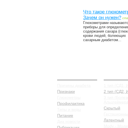
Что такое глюкомет
Зачем он нужен?
ст
Глюкометрами называют
приборы для определени
содержания сахара (глюк
крови людей, болеющих
сахарным диабетом...
О Диабете
Типы и в
Причины диабета
1 тип (СД1, 
Признаки
2 тип (СД2,
Глюкометры
3 тип (Болез
Альцгеймера
Профилактика
Скрытый
Типы и виды
Гестационн
Питание
Латентный
Диа новости
Mody - Моди
Публикации