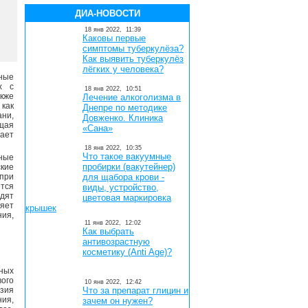
ДИА-НОВОСТИ
18 янв 2022,
11:39
Каковы первые
симптомы туберкулёза?
Как выявить туберкулёз
лёгких у человека?
жные
х с
18 янв 2022,
10:51
акже
Лечение алкоголизма в
как
Днепре по методике
ни,
Довженко. Клиника
щая
«Сана»
ает
18 янв 2022,
10:35
Что такое вакуумные
ные
пробирки (вакутейнер)
ские
при
для щабора крови -
тся
виды, устройство,
одят
цветовая маркировка
ляет
крышек
ния,
11 янв 2022,
12:02
Как выбрать
антивозрастную
косметику (Anti Age)?
ных
ого
10 янв 2022,
12:42
азия
Что за препарат глицин и
ия,
зачем он нужен?