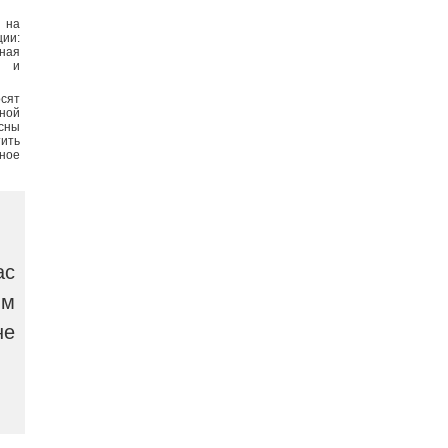
 на
ии:
нная
я и
сят
зной
асны
ить
ное
ас
ым
не