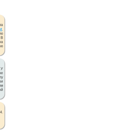
ла
ot
.
ую
 В
ра
аю
 У
не
лу
ши
им
ой
4.