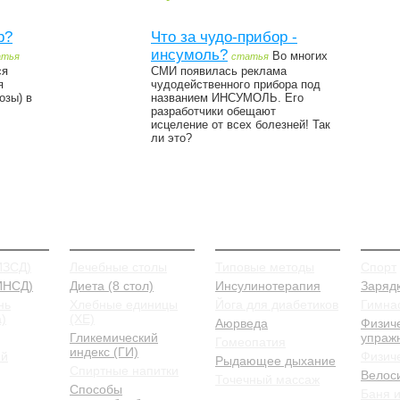
р?
Что за чудо-прибор -
инсумоль?
Во многих
атья
статья
ся
СМИ появилась реклама
я
чудодейственного прибора под
озы) в
названием ИНСУМОЛЬ. Его
разработчики обещают
исцеление от всех болезней! Так
ли это?
иды
Питание
Лечение
Проф
ИЗСД)
Лечебные столы
Типовые методы
Спорт
 ИНСД)
Диета (8 стол)
Инсулинотерапия
Заряд
нь
Хлебные единицы
Йога для диабетиков
Гимна
)
(ХЕ)
Аюрведа
Физич
Гликемический
упраж
Гомеопатия
индекс (ГИ)
ый
Физиче
Рыдающее дыхание
Спиртные напитки
Велос
Точечный массаж
Способы
Баня и