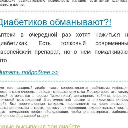
ажающие разгибательную поверхность пальцев, эруптивный ксантомат
илиго, и другие.
Диабетиков обманывают?!
Аптеки в очередной раз хотят нажиться 
диабетиках. Есть толковый современны
европейский препарат, но о нём помалкиваю
то...
Читать подробнее >>
ме того, сахарный диабет часто сопровождается грибковыми инфекция
орые, в свою очередь, приводят к поражениям кожи. Прежде всего, это канди
орый встречается в форме "молочницы", ангулярного хейлита, опрелост
нической межпальцевой бластомицетной эрозии и онихомикоза (инфек
тей). Все перечисленные синдромы проявляются на фоне повышенн
ержания глюкозы в крови, поэтому при появлении подозрительных призн
дует немедленно пройти обследование, чтобы диагностировать заболева
ли оно есть) на ранней стадии.
жные высыпания при диабете