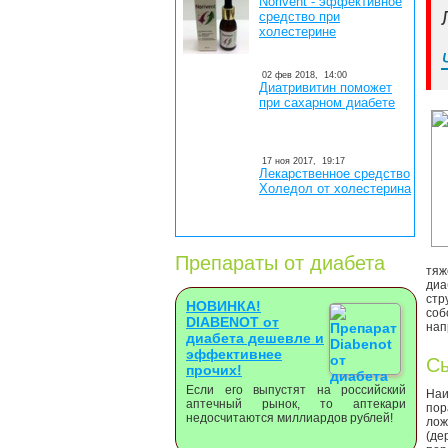
Norivent - эффективное
средство при
холестерине
02 фев 2018,
14:00
Диатривитин поможет
при сахарном диабете
17 ноя 2017,
19:17
Лекарственное средство
Холедол от холестерина
Препараты от диабета
тяж
диа
стр
НОВИНКА!
соб
DIABENOT от
нап
диабета дешевле и
эффективнее
Сы
прочих!
Если его выпустят на российский
Наи
аптечный рынок, то аптекари
пор
недосчитаются миллиардов рублей!
лож
(де