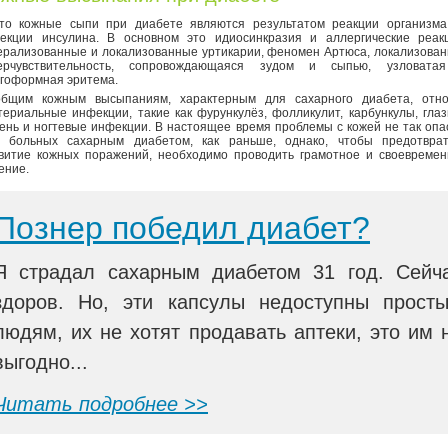
то кожные сыпи при диабете являются результатом реакции организма
екции инсулина. В основном это идиосинкразия и аллергические реакц
ерализованные и локализованные уртикарии, феномен Артюса, локализова
перчувствительность, сопровождающаяся зудом и сыпью, узловата
гоформная эритема.
бщим кожным высыпаниям, характерным для сахарного диабета, отно
териальные инфекции, такие как фурункулёз, фолликулит, карбункулы, гла
ень и ногтевые инфекции. В настоящее время проблемы с кожей не так оп
 больных сахарным диабетом, как раньше, однако, чтобы предотврат
витие кожных поражений, необходимо проводить грамотное и своевремен
ение.
Познер победил диабет?
Я страдал сахарным диабетом 31 год. Сейч
здоров. Но, эти капсулы недоступны прост
людям, их не хотят продавать аптеки, это им 
выгодно...
Читать подробнее >>