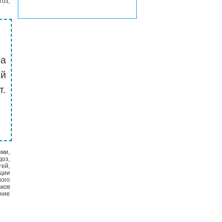
оз,
на
й
т.
ми,
доз,
ей,
ции
ого
аков
ние