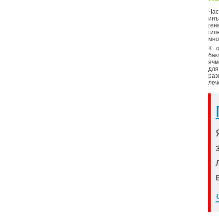
Час
инъ
ген
ги
мно
К о
бак
ячм
для
раз
леч