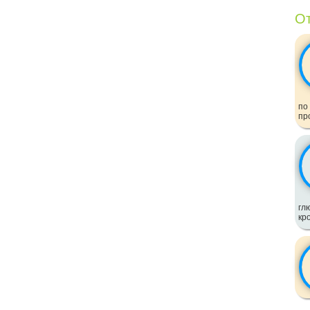
От
по
пр
гл
кр