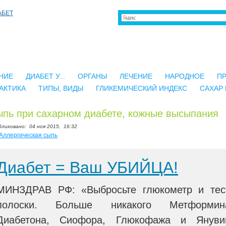
НИЕ
ДИАБЕТ У...
ОРГАНЫ
ЛЕЧЕНИЕ
НАРОДНОЕ
П
АКТИКА
ТИПЫ, ВИДЫ
ГЛИКЕМИЧЕСКИЙ ИНДЕКС
САХАР 
пь при сахарном диабете, кожные высыпания
бликовано:
04 ноя 2015,
16:32
Аллергическая сыпь
Диабет = Ваш УБИЙЦА!
МИНЗДРАВ РФ: «Выбросьте глюкометр и тес
полоски. Больше никакого Метформин
Диабетона, Сиофора, Глюкофажа и Януви