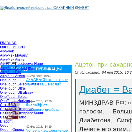
ГЛАВНАЯ
ГЛЮКОМЕТРЫ
Акку-чек
Акку-Чек Мобайл
Акку-Чек Актив
загрузка...
Ацетон при сахарно
Акку-Чек Перформа Нано
Акку-Чек Перформа
ПОСЛЕДНИЕ ПУБЛИКАЦИИ
Акку-Чек Гоу
Опубликовано:
04 ноя 2015,
16:3
Акку-Чек Авива
13 сен 2019,
07:41
ИЗБАВЬСЯ от косточки
OneTouch
на ноге за 1 месяц?
OneTouch Select Simple
Диабет = 
OneTouch Ultra
OneTouch UltraEasy
OneTouch Select
OneTouch Horizon
МИНЗДРАВ РФ: «В
28 фев 2018,
22:30
Сателлит
Диалайф от
Сателлит Экспресс
сахарного диабета
полоски. Боль
Сателлит Экспресс Мини
Сателлит Плюс
Диабетона, Сио
Diacont
Optium
02 фев 2018,
14:19
Лечите его этим..
Optium Omega
Norivent - эффективное