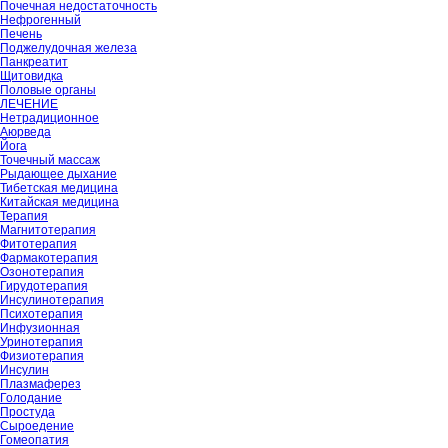
Почечная недостаточность
Нефрогенный
Печень
Поджелудочная железа
Панкреатит
Щитовидка
Половые органы
ЛЕЧЕНИЕ
Нетрадиционное
Аюрведа
Йога
Точечный массаж
Рыдающее дыхание
Тибетская медицина
Китайская медицина
Терапия
Магнитотерапия
Фитотерапия
Фармакотерапия
Озонотерапия
Гирудотерапия
Инсулинотерапия
Психотерапия
Инфузионная
Уринотерапия
Физиотерапия
Инсулин
Плазмаферез
Голодание
Простуда
Сыроедение
Гомеопатия