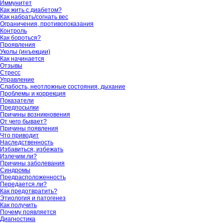
Иммунитет
Как жить с диабетом?
Как набрать/согнать вес
Ограничения, противопоказания
Контроль
Как бороться?
Проявления
Уколы (инъекции)
Как начинается
Отзывы
Стресс
Управление
Слабость, неотложные состояния, дыхание
Проблемы и коррекция
Показатели
Предпосылки
Причины возникновения
От чего бывает?
Причины появления
Что приводит
Наследственность
Избавиться, избежать
Излечим ли?
Причины заболевания
Синдромы
Предрасположенность
Передается ли?
Как предотвратить?
Этиология и патогенез
Как получить
Почему появляется
Диагностика