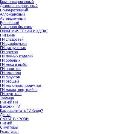
Компенсированный
Декомпенсированный
Приобретенный
Аллоксановый
Аутоиммунный
Бронзовый
Сахарная болезнь
ГЛИКЕМИЧЕСКИЙ ИНДЕКС
Питание
ГИ сладостей
ГИ сухофруктов
ГИ цитрусовых
ГИ орехов
ГИ мучных изделий
ГИ бобовых
ГИ мяса и рыбы
ГИ напитков
ГИ алкоголя
ГИ фруктов
ГИ овощей
ГИ молочных продуктов
ГИ масла, яиц, грибов
ГИ круп, каш
Таблица
Низкий ГИ
Высокий ГИ
Как рассчитать ГИ блюд?
Диета
САХАР В КРОВИ
Низкий
Симптомы
Резко упал