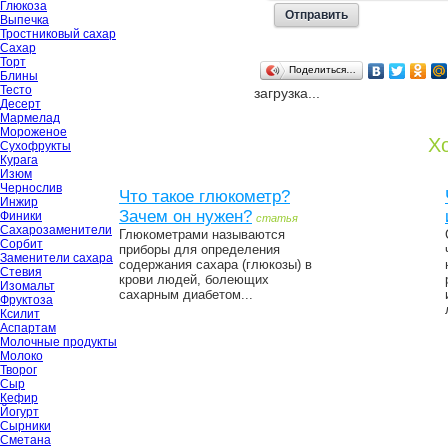
Глюкоза
Выпечка
Тростниковый сахар
Сахар
Торт
Поделиться…
Блины
Тесто
загрузка...
Десерт
Мармелад
Мороженое
Хо
Сухофрукты
Курага
Изюм
Чернослив
Что такое глюкометр?
Инжир
Зачем он нужен?
Финики
статья
Сахарозаменители
Глюкометрами называются
Сорбит
приборы для определения
Заменители сахара
содержания сахара (глюкозы) в
Стевия
крови людей, болеющих
Изомальт
сахарным диабетом...
Фруктоза
Ксилит
Аспартам
Молочные продукты
Молоко
Творог
Сыр
Кефир
Йогурт
Сырники
Сметана