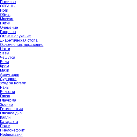
Пожилых
ОРГАНЫ
Ноги
Обувь
Массаж
Пятки
Онемение
Гангрена
Отеки и опухание
Диабетическая стопа
Осложнения, поражение
Ногти
Язвы
Чешутся
Боли
Крем
Мази
Ампутация
Судороги
Уход за ногами
Раны
Болезни
Глаза
Глаукома
Зрение
Ретинопатия
Глазное дно
Капли
Катаракта
Почки
Пиелонефрит
Нефропатия