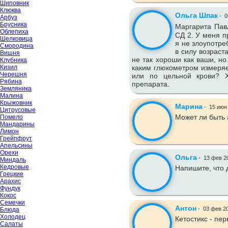
Шиповник
Клюква
Ольга Шпак
-
0
Арбуз
Брусника
Маргарита Пав
Облепиха
СД 2. У меня п
Шелковица
я не злоупотре
Смородина
в силу возраст
Вишня
не так хороши как ваши, но
Клубника
Кизил
каким глюкометром измеряе
Черешня
или по цельной крови? Х
Рябина
препарата.
Земляника
Малина
Крыжовник
Марина
-
15 июн
Цитрусовые
Может ли быть 
Помело
Мандарины
Лимон
Грейпфрут
Апельсины
Орехи
Ольга
-
13 фев 2
Миндаль
Кедровые
Напишите, что д
Грецкие
Арахис
Фундук
Кокос
Семечки
Антон
-
03 фев 2
Блюда
Холодец
Кетостикс - пе
Салаты