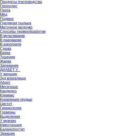
Продукты пчеловодства
Прополис
Перга
Мёд
Подмор
Пчелиная пыльца
Маточное молочко
Способы термообработки
В мультиварке
В пароварке
В аэрогриле
Сушка
Варка
Тушение
Жарка
Запекание
ДИАБЕТ У...
У женщин
Зуд влагалища
Аборт
Месячные
Кандидоз
Климакс
Кормление грудью
Цистит
Гинекология
Гормоны
Выделения
У мужчин
Импотенция
Баланопостит
Эрекция