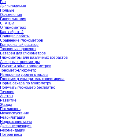
Рак
Дислипидемия
Прямые
Осложнения
Гипергликемия
СТАТЬИ
О глюкометрах
Как выбрать?
Принцип работы
Сравнение глюкометров
Контрольный раствор
Точность и проверка
Батареи для глюкометров
Глюкометры для различных возрастов
Лазерные глюкометры
Ремонт и обмен глюкометров
Тонометр-глюкометр
Измерение уровня глюкозы
Глюкометр-измеритель холестирина
Норма сахара по глюкометру
Получить глюкометр бесплатно
Течение
Ацетон
Развитие
Жажда
Потливость
Мочеиспускание
Реабилитация
Недержание мочи
Диспансеризация
Рекомендации
Потеря веса