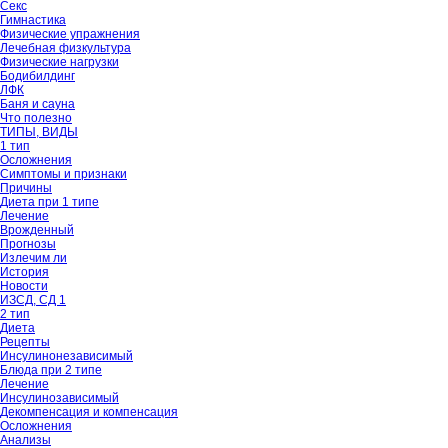
Секс
Гимнастика
Физические упражнения
Лечебная физкультура
Физические нагрузки
Бодибилдинг
ЛФК
Баня и сауна
Что полезно
ТИПЫ, ВИДЫ
1 тип
Осложнения
Симптомы и признаки
Причины
Диета при 1 типе
Лечение
Врожденный
Прогнозы
Излечим ли
История
Новости
ИЗСД, СД 1
2 тип
Диета
Рецепты
Инсулинонезависимый
Блюда при 2 типе
Лечение
Инсулинозависимый
Декомпенсация и компенсация
Осложнения
Анализы