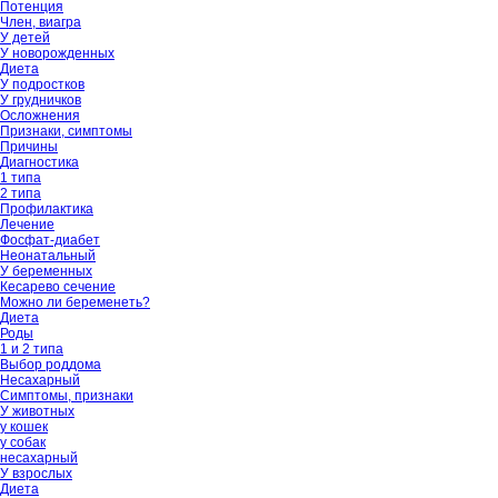
Потенция
Член, виагра
У детей
У новорожденных
Диета
У подростков
У грудничков
Осложнения
Признаки, симптомы
Причины
Диагностика
1 типа
2 типа
Профилактика
Лечение
Фосфат-диабет
Неонатальный
У беременных
Кесарево сечение
Можно ли беременеть?
Диета
Роды
1 и 2 типа
Выбор роддома
Несахарный
Симптомы, признаки
У животных
у кошек
у собак
несахарный
У взрослых
Диета