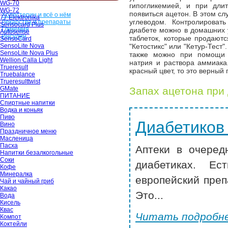
WG-70
гипогликемией, и при дли
WG-72
появиться ацетон. В этом сл
Холестерин и всё о нём
77 Elektronika
углеводом. Контролироват
Лекарства и препараты
Sensocard Plus
Гликемия
диабете можно в домашних 
Autosense
Инсулин
таблеток, которые продаютс
SensoCard
SensoLite Nova
"Кетостикс" или "Кетур-Тест"
SensoLite Nova Plus
также можно при помощи п
Wellion Calla Light
натрия и раствора аммиака
Trueresult
красный цвет, то это верный 
Truebalance
Trueresulttwist
GMate
Запах ацетона при
ПИТАНИЕ
Спиртные напитки
Водка и коньяк
Пиво
Диабетиков
Вино
Праздничное меню
Масленица
Пасха
Аптеки в очеред
Напитки безалкогольные
Соки
диабетиках. Ес
Кофе
Минералка
европейский преп
Чай и чайный гриб
Какао
Это...
Вода
Кисель
Квас
Читать подробне
Компот
Коктейли