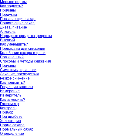
Меньше нормы
Как поднять?
Причины
Продукты
Повышающие сахар
Понижающие сахар
Диета, питание
Алкоголь
Народные средства, рецепты
Высокий
Как уменьшить?
Препараты для снижения
Колебание сахара в крови
Повышенный
Способы и методы снижения
Причины
Симптомы, признаки
Лечение, последствия
Резкое снижение
Как понизить?
Регуляция глюкозы
Измерение
Измеритель
Как измерить?
Глюкометр
Контроль
Прибор
При диабете
Холестерин
Норма сахара
Нормальный сахар
Определение