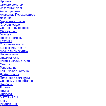
Прогноз
Сколько больных
Известные люди
Алла Пугачева
Александр Пороховщиков
Лечение
Медикаментозное
Хирургическое
Сестринский процесс
Обострение
Методы
Первая помощь
Статины
Стволовые клетки
Как снизить сахар?
Можно ли вылечить?
Последствия
Инвалидность
Группы инвалидности
Смерть
Гемодиализ
Клиническая картина
Диабетология
Признаки и симптомы
Синдром утренней зари
Приборы
Биочип
Помпа
Инсумоль
МАТЕРИАЛЫ
Книги
Губанов В. В.