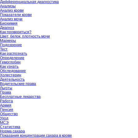
Дифференциальная диагностика
Анализы
Анализ крови
Показатели крови
Анализ мочи
Биохимия
Диагноз
Как провериться?
Цвет, белок, плотность мочи
Маркеры
Подозрение
Тест
Как распознать
Определение
Гемоглобин
Как узнать
Обследование
Холестерин
Деятельность
Водительские права
Льготы
Права
Бесплатные лекарства
Работа
Армия
Пенсия
Общество
Уход
МСЭ
Статистика
Норма сахара
Показания концентрации сахара в крови