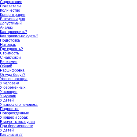
Содержание
Показатели
Количество
Концентрация
В течении дня
Допустимый
Анализ
Как проверить?
Как правильно сдать?
Подготовка
Натощак
Где сдавать?
Стоимость
С нагрузкой
Биохимия
Общий
Расшифровка
Откуда берут?
Уровень сахара
У человека
У беременных
У женщин
У мужчин
У детей
У взрослого человека
Подростки
Новорожденные
У кошек и собак
В моче - глюкозурия
При беременности
У детей
Как снизить?