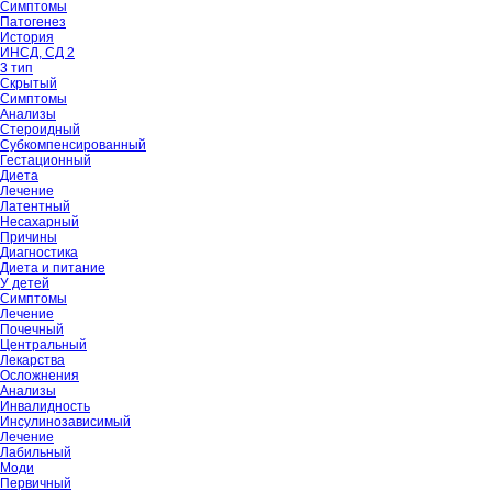
Симптомы
Патогенез
История
ИНСД, СД 2
3 тип
Скрытый
Симптомы
Анализы
Стероидный
Субкомпенсированный
Гестационный
Диета
Лечение
Латентный
Несахарный
Причины
Диагностика
Диета и питание
У детей
Симптомы
Лечение
Почечный
Центральный
Лекарства
Осложнения
Анализы
Инвалидность
Инсулинозависимый
Лечение
Лабильный
Моди
Первичный