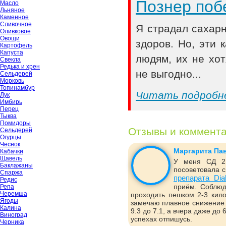
Познер поб
Масло
Льняное
Каменное
Сливочное
Я страдал сахар
Оливковое
Овощи
здоров. Но, эти
Картофель
Капуста
людям, их не хот
Свекла
Редька и хрен
не выгодно...
Сельдерей
Морковь
Топинамбур
Читать подробн
Лук
Имбирь
Перец
Тыква
Помидоры
Отзывы и коммент
Сельдерей
Огурцы
Чеснок
Маргарита Па
Кабачки
Щавель
У меня СД 2 
Баклажаны
посоветовала с
Спаржа
препарата Dia
Редис
приём. Соблюд
Репа
Черемша
проходить пешком 2-3 кило
Ягоды
замечаю плавное снижение 
Калина
9.3 до 7.1, а вчера даже до
Виноград
успехах отпишусь.
Черника