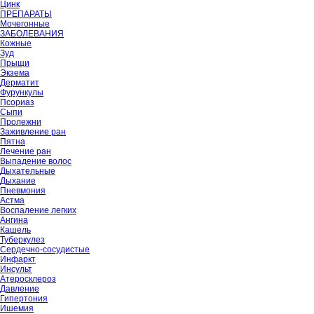
Цинк
ПРЕПАРАТЫ
Мочегонные
ЗАБОЛЕВАНИЯ
Кожные
Зуд
Прыщи
Экзема
Дерматит
Фурункулы
Псориаз
Сыпи
Пролежни
Заживление ран
Пятна
Лечение ран
Выпадение волос
Дыхательные
Дыхание
Пневмония
Астма
Воспаление легких
Ангина
Кашель
Туберкулез
Сердечно-сосудистые
Инфаркт
Инсульт
Атеросклероз
Давление
Гипертония
Ишемия