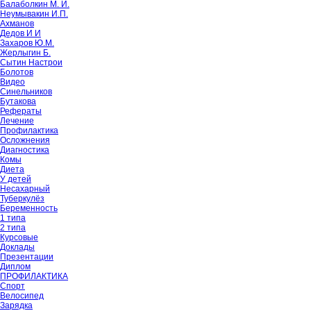
Балаболкин М. И.
Неумывакин И.П.
Ахманов
Дедов И И
Захаров Ю.М.
Жерлыгин Б.
Сытин Настрои
Болотов
Видео
Синельников
Бутакова
Рефераты
Лечение
Профилактика
Осложнения
Диагностика
Комы
Диета
У детей
Несахарный
Туберкулёз
Беременность
1 типа
2 типа
Курсовые
Доклады
Презентации
Диплом
ПРОФИЛАКТИКА
Спорт
Велосипед
Зарядка