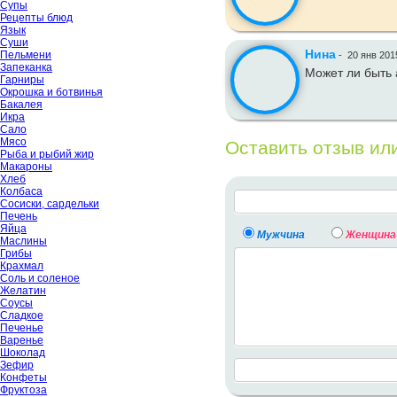
Супы
Рецепты блюд
Язык
Суши
Нина
Пельмени
-
20 янв 201
Запеканка
Может ли быть 
Гарниры
Окрошка и ботвинья
Бакалея
Икра
Сало
Мясо
Оставить отзыв ил
Рыба и рыбий жир
Макароны
Хлеб
Колбаса
Сосиски, сардельки
Печень
Яйца
Мужчина
Женщина
Маслины
Грибы
Крахмал
Соль и соленое
Желатин
Соусы
Сладкое
Печенье
Варенье
Шоколад
Зефир
Конфеты
Фруктоза