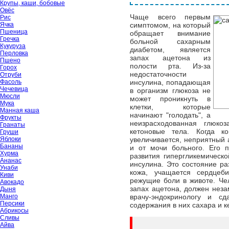
Крупы, каши, бобовые
Овёс
Чаще всего первым
Рис
Ячка
симптомом, на который
Пшеница
обращает внимание
Гречка
больной сахарным
Кукуруза
диабетом, является
Перловка
запах ацетона из
Пшено
полости рта. Из-за
Горох
недостаточности
Отруби
Фасоль
инсулина, попадающая
Чечевица
в организм глюкоза не
Мюсли
может проникнуть в
Мука
клетки, которые
Манная каша
начинают "голодать", а
Фрукты
неизрасходованная глюкоз
Гранаты
кетоновые тела. Когда к
Груши
Яблоки
увеличивается, неприятный 
Бананы
и от мочи больного. Его 
Хурма
развития гипергликемическо
Ананас
инсулина. Это состояние ра
Унаби
кожа, учащается сердцеби
Киви
режущие боли в животе. Чел
Авокадо
запах ацетона, должен неза
Дыня
Манго
врачу-эндокринологу и с
Персики
содержания в них сахара и к
Абрикосы
Сливы
Айва