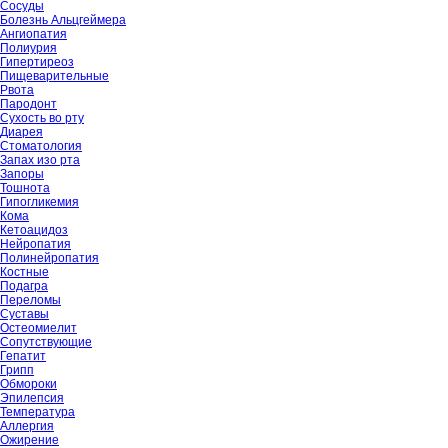
Сосуды
Болезнь Альцгеймера
Ангиопатия
Полиурия
Гипертиреоз
Пищеварительные
Рвота
Пародонт
Сухость во рту
Диарея
Стоматология
Запах изо рта
Запоры
Тошнота
Гипогликемия
Кома
Кетоацидоз
Нейропатия
Полинейропатия
Костные
Подагра
Переломы
Суставы
Остеомиелит
Сопутствующие
Гепатит
Грипп
Обмороки
Эпилепсия
Температура
Аллергия
Ожирение