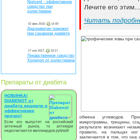
Norivent - эффективное
Лечите его этим..
средство при
холестерине
Читать подробн
02 фев 2018,
14:00
Диатривитин поможет
при сахарном диабете
17 ноя 2017,
19:17
Лекарственное средство
Холедол от холестерина
Препараты от диабета
НОВИНКА!
DIABENOT от
диабета дешевле и
эффективнее
прочих!
обмена углеводов. Про
микротравмы, трещины, сса
Если его выпустят на российский
аптечный рынок, то аптекари
результате возникают неза
недосчитаются миллиардов рублей!
правило, на пальцах ног
заключается в том, что она