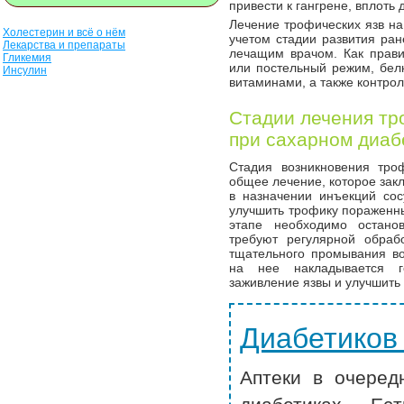
привести к гангрене, вплоть
Лечение трофических язв на
Холестерин и всё о нём
учетом стадии развития ран
Лекарства и препараты
лечащим врачом. Как прави
Гликемия
или постельный режим, бел
Инсулин
витаминами, а также контрол
Стадии лечения тро
при сахарном диаб
Стадия возникновения тро
общее лечение, которое закл
в назначении инъекций сос
улучшить трофику пораженны
этапе необходимо остано
требуют регулярной обраб
тщательного промывания во
на нее накладывается г
заживление язвы и улучшить 
Диабетиков
Аптеки в очеред