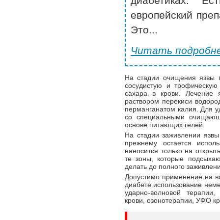
диабетиках. Ес
европейский преп
Это...
Читать подробне
На стадии очищения язвы 
сосудистую и трофическую
сахара в крови. Лечение
раствором перекиси водоро
перманганатом калия. Для у
со специальными очищающ
основе питающих гелей.
На стадии заживлении язвы
прежнему остается испол
наносится только на открыт
те зоны, которые подсыха
делать до полного заживлени
Допустимо применение на вс
диабете использование неме
ударно-волновой терапии,
крови, озонотерапии, УФО кр