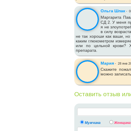
Ольга Шпак
-
0
Маргарита Пав
СД 2. У меня п
я не злоупотре
в силу возраст
не так хороши как ваши, но
каким глюкометром измеряе
или по цельной крови? Х
препарата.
Мария
-
28 янв 2
Скажите пожал
можно записать
Оставить отзыв ил
Мужчина
Женщина