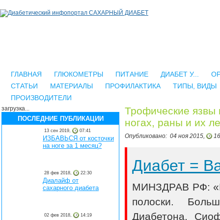
ГЛАВНАЯ
ГЛЮКОМЕТРЫ
ПИТАНИЕ
ДИАБЕТ У...
О
СТАТЬИ
МАТЕРИАЛЫ
ПРОФИЛАКТИКА
ТИПЫ, ВИДЫ
ПРОИЗВОДИТЕЛИ
загрузка...
Трофические язвы 
ПОСЛЕДНИЕ ПУБЛИКАЦИИ
ногах, раны и их л
13 сен 2019,
07:41
Опубликовано:
04 ноя 2015,
16
ИЗБАВЬСЯ от косточки
на ноге за 1 месяц?
Диабет = 
28 фев 2018,
22:30
Диалайф от
МИНЗДРАВ РФ: «В
сахарного диабета
полоски. Боль
Диабетона, Сио
02 фев 2018,
14:19