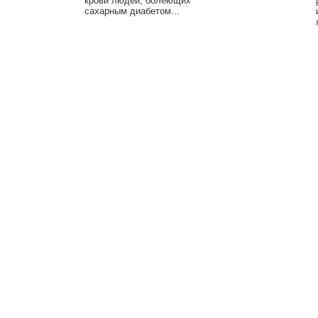
крови людей, болеющих
сахарным диабетом...