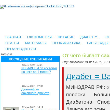
ГЛАВНАЯ
ГЛЮКОМЕТРЫ
ПИТАНИЕ
ДИАБЕТ У...
О
СТАТЬИ
МАТЕРИАЛЫ
ПРОФИЛАКТИКА
ТИПЫ, ВИДЫ
ПРОИЗВОДИТЕЛИ
загрузка...
От чего бывает са
ПОСЛЕДНИЕ ПУБЛИКАЦИИ
Опубликовано:
04 ноя 2015,
16:3
13 сен 2019,
07:41
ИЗБАВЬСЯ от косточки
на ноге за 1 месяц?
Диабет = 
МИНЗДРАВ РФ: «В
28 фев 2018,
22:30
Диалайф от
сахарного диабета
полоски. Боль
Диабетона, Сио
02 фев 2018,
14:19
Лечите его этим..