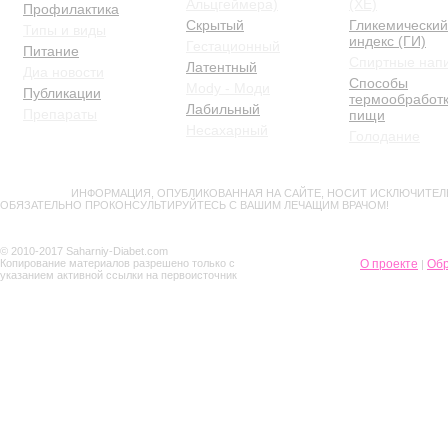
Альцгеймера)
(ХЕ)
Профилактика
Скрытый
Гликемический
Типы и виды
индекс (ГИ)
Гестационный
Питание
Спиртные нап
Латентный
Диа новости
Способы
Mody - Моди
Публикации
термообработ
Лабильный
Препараты
пищи
Несахарный
Голодание
ВНИМАНИЕ!
ИНФОРМАЦИЯ, ОПУБЛИКОВАННАЯ НА САЙТЕ, НОСИТ ИСКЛЮЧИТЕЛ
ОБЯЗАТЕЛЬНО ПРОКОНСУЛЬТИРУЙТЕСЬ С ВАШИМ ЛЕЧАЩИМ ВРАЧОМ!
© 2010-2017 Saharniy-Diabet.com
Копирование материалов разрешено только с
О проекте
Обр
|
указанием активной ссылки на первоисточник