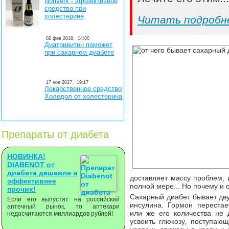
Norivent - эффективное
средство при
холестерине
Читать подробн
02 фев 2018,
14:00
Диатривитин поможет
при сахарном диабете
17 ноя 2017,
19:17
Лекарственное средство
Холедол от холестерина
Препараты от диабета
НОВИНКА!
DIABENOT от
диабета дешевле и
доставляет массу проблем, 
эффективнее
полной мере... Но почему и 
прочих!
Сахарный диабет бывает дву
Если его выпустят на российский
инсулина. Гормон переста
аптечный рынок, то аптекари
или же его количества не 
недосчитаются миллиардов рублей!
усвоить глюкозу, поступаю