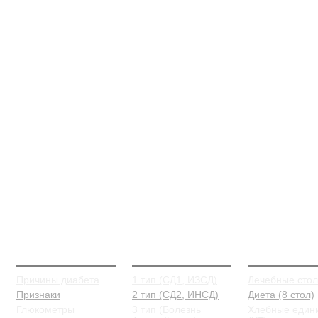
О Диабете
Типы и виды
Питание
Причины диабета
1 тип (СД1, ИЗСД)
Лечебные сто
Признаки
2 тип (СД2, ИНСД)
Диета (8 стол)
Глюкометры
3 тип (Болезнь
Хлебные един