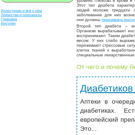
уровень глюкозы в крови и 
Этот тип диабета характе
людей моложе тридцати 
Холестерин и всё о нём
заболевание для них возни
Лекарства и препараты
Гликемия
они должны
принимать инсу
Инсулин
Второй тип диабета – ин
Организм вырабатывает инсу
воспринимают. Таким диабе
весом. У них слабо выраже
переживают стрессовые ситу
клеток тканей к выработан
специальные лекарственные
От чего и почему 
Диабетиков
Аптеки в очеред
диабетиках. Ес
европейский преп
Это...