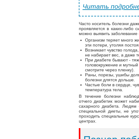
Читать подробне
Часто носитель болезни даже
проявляется в каких-либо с
можно выявить заболевание 
Организм теряет много жи
эти потери, утоляя посто
Возникает чувство голода
не набирает вес, а даже т
При диабете бывают - тяже
головокружение и мутный 
смотрите через пленку).
Раны, порезы, ушибы дол
болезни длятся дольше.
Частые боли в сердце, чу
температура тела.
В течение болезни наблюд
отчего диабетик может наби
сахарного диабета. Людям 
специальной диеты, не упо
проходить специальные курс
центрах.