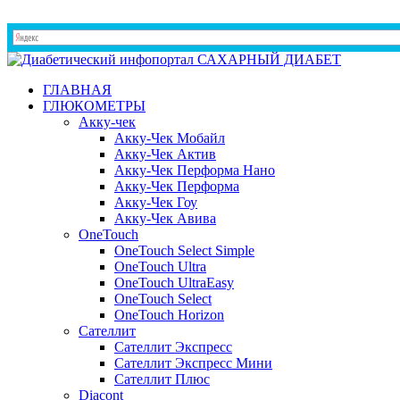
ГЛАВНАЯ
ГЛЮКОМЕТРЫ
Акку-чек
Акку-Чек Мобайл
Акку-Чек Актив
Акку-Чек Перформа Нано
Акку-Чек Перформа
Акку-Чек Гоу
Акку-Чек Авива
OneTouch
OneTouch Select Simple
OneTouch Ultra
OneTouch UltraEasy
OneTouch Select
OneTouch Horizon
Сателлит
Сателлит Экспресс
Сателлит Экспресс Мини
Сателлит Плюс
Diacont