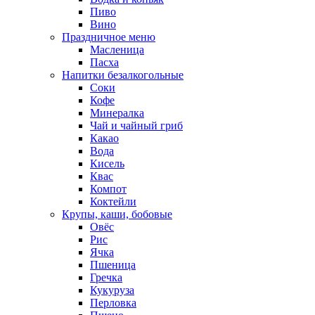
Пиво
Вино
Праздничное меню
Масленица
Пасха
Напитки безалкогольные
Соки
Кофе
Минералка
Чай и чайный гриб
Какао
Вода
Кисель
Квас
Компот
Коктейли
Крупы, каши, бобовые
Овёс
Рис
Ячка
Пшеница
Гречка
Кукуруза
Перловка