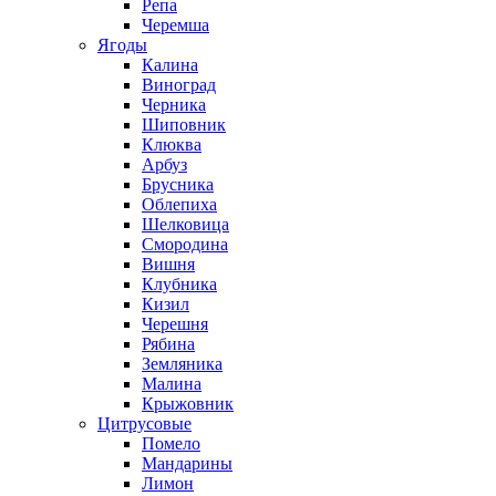
Репа
Черемша
Ягоды
Калина
Виноград
Черника
Шиповник
Клюква
Арбуз
Брусника
Облепиха
Шелковица
Смородина
Вишня
Клубника
Кизил
Черешня
Рябина
Земляника
Малина
Крыжовник
Цитрусовые
Помело
Мандарины
Лимон