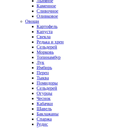
Льняное
Каменное
Сливочное
Оливковое
Овощи
Картофель
Капуста
Свекла
Редька и хрен
Сельдерей
Морковь
Топинамбур
Лук
Имбирь
Перец
Тыква
Помидоры
Сельдерей
Огурцы
Чеснок
Кабачки
Щавель
Баклажаны
Спаржа
Редис