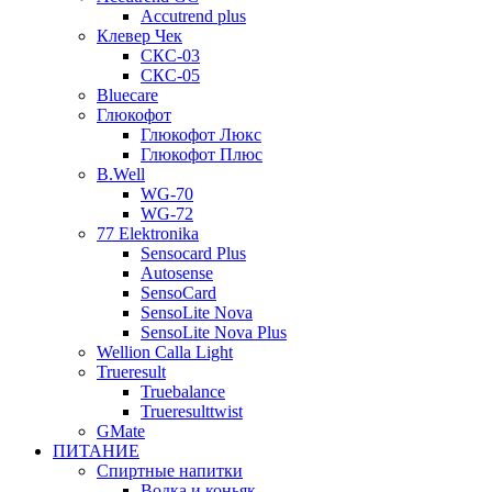
Accutrend plus
Клевер Чек
СКС-03
СКС-05
Bluecare
Глюкофот
Глюкофот Люкс
Глюкофот Плюс
B.Well
WG-70
WG-72
77 Elektronika
Sensocard Plus
Autosense
SensoCard
SensoLite Nova
SensoLite Nova Plus
Wellion Calla Light
Trueresult
Truebalance
Trueresulttwist
GMate
ПИТАНИЕ
Спиртные напитки
Водка и коньяк