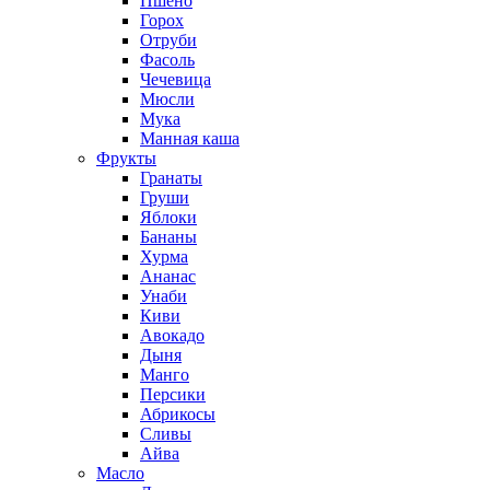
Пшено
Горох
Отруби
Фасоль
Чечевица
Мюсли
Мука
Манная каша
Фрукты
Гранаты
Груши
Яблоки
Бананы
Хурма
Ананас
Унаби
Киви
Авокадо
Дыня
Манго
Персики
Абрикосы
Сливы
Айва
Масло