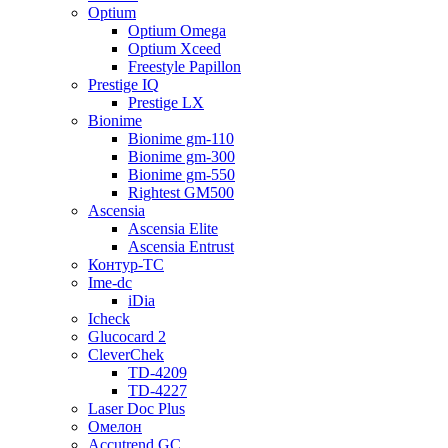
Optium
Optium Omega
Optium Xceed
Freestyle Papillon
Prestige IQ
Prestige LX
Bionime
Bionime gm-110
Bionime gm-300
Bionime gm-550
Rightest GM500
Ascensia
Ascensia Elite
Ascensia Entrust
Контур-ТС
Ime-dc
iDia
Icheck
Glucocard 2
CleverChek
TD-4209
TD-4227
Laser Doc Plus
Омелон
Accutrend GC