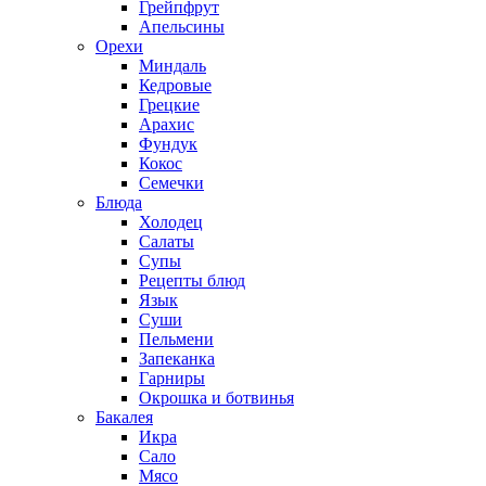
Грейпфрут
Апельсины
Орехи
Миндаль
Кедровые
Грецкие
Арахис
Фундук
Кокос
Семечки
Блюда
Холодец
Салаты
Супы
Рецепты блюд
Язык
Суши
Пельмени
Запеканка
Гарниры
Окрошка и ботвинья
Бакалея
Икра
Сало
Мясо