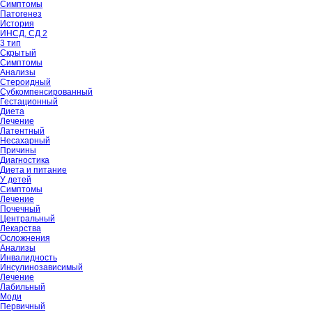
Симптомы
Патогенез
История
ИНСД, СД 2
3 тип
Скрытый
Симптомы
Анализы
Стероидный
Субкомпенсированный
Гестационный
Диета
Лечение
Латентный
Несахарный
Причины
Диагностика
Диета и питание
У детей
Симптомы
Лечение
Почечный
Центральный
Лекарства
Осложнения
Анализы
Инвалидность
Инсулинозависимый
Лечение
Лабильный
Моди
Первичный