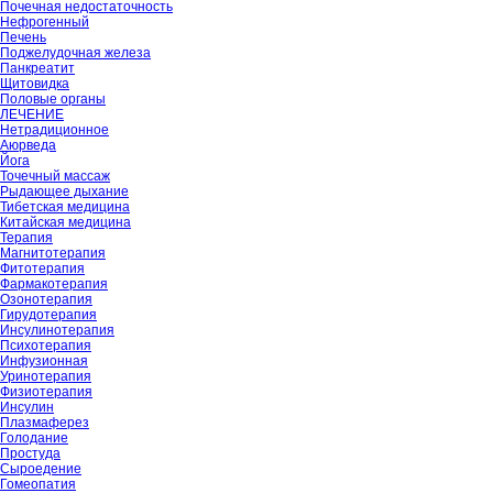
Почечная недостаточность
Нефрогенный
Печень
Поджелудочная железа
Панкреатит
Щитовидка
Половые органы
ЛЕЧЕНИЕ
Нетрадиционное
Аюрведа
Йога
Точечный массаж
Рыдающее дыхание
Тибетская медицина
Китайская медицина
Терапия
Магнитотерапия
Фитотерапия
Фармакотерапия
Озонотерапия
Гирудотерапия
Инсулинотерапия
Психотерапия
Инфузионная
Уринотерапия
Физиотерапия
Инсулин
Плазмаферез
Голодание
Простуда
Сыроедение
Гомеопатия