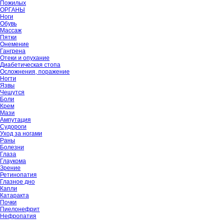
Пожилых
ОРГАНЫ
Ноги
Обувь
Массаж
Пятки
Онемение
Гангрена
Отеки и опухание
Диабетическая стопа
Осложнения, поражение
Ногти
Язвы
Чешутся
Боли
Крем
Мази
Ампутация
Судороги
Уход за ногами
Раны
Болезни
Глаза
Глаукома
Зрение
Ретинопатия
Глазное дно
Капли
Катаракта
Почки
Пиелонефрит
Нефропатия