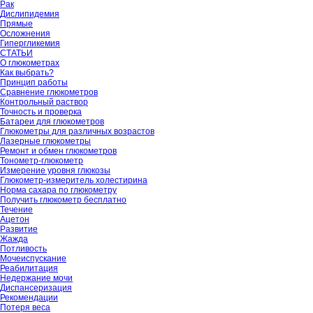
Рак
Дислипидемия
Прямые
Осложнения
Гипергликемия
СТАТЬИ
О глюкометрах
Как выбрать?
Принцип работы
Сравнение глюкометров
Контрольный раствор
Точность и проверка
Батареи для глюкометров
Глюкометры для различных возрастов
Лазерные глюкометры
Ремонт и обмен глюкометров
Тонометр-глюкометр
Измерение уровня глюкозы
Глюкометр-измеритель холестирина
Норма сахара по глюкометру
Получить глюкометр бесплатно
Течение
Ацетон
Развитие
Жажда
Потливость
Мочеиспускание
Реабилитация
Недержание мочи
Диспансеризация
Рекомендации
Потеря веса