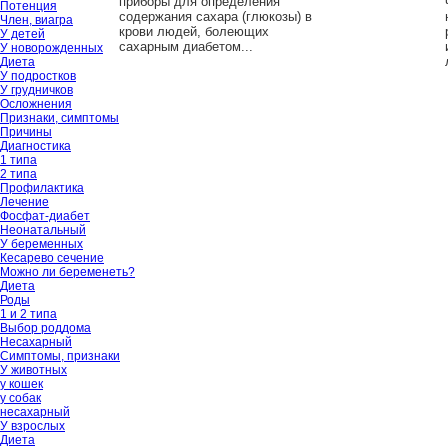
приборы для определения
Потенция
содержания сахара (глюкозы) в
Член, виагра
крови людей, болеющих
У детей
сахарным диабетом...
У новорожденных
Диета
У подростков
У грудничков
Осложнения
Признаки, симптомы
Причины
Диагностика
1 типа
2 типа
Профилактика
Лечение
Фосфат-диабет
Неонатальный
У беременных
Кесарево сечение
Можно ли беременеть?
Диета
Роды
1 и 2 типа
Выбор роддома
Несахарный
Симптомы, признаки
У животных
у кошек
у собак
несахарный
У взрослых
Диета