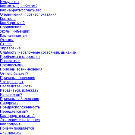
Иммунитет
Как жить с диабетом?
Как набрать/согнать вес
Ограничения, противопоказания
Контроль
Как бороться?
Проявления
Уколы (инъекции)
Как начинается
Отзывы
Стресс
Управление
Слабость, неотложные состояния, дыхание
Проблемы и коррекция
Показатели
Предпосылки
Причины возникновения
От чего бывает?
Причины появления
Что приводит
Наследственность
Избавиться, избежать
Излечим ли?
Причины заболевания
Синдромы
Предрасположенность
Передается ли?
Как предотвратить?
Этиология и патогенез
Как получить
Почему появляется
Диагностика