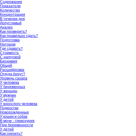
Содержание
Показатели
Количество
Концентрация
В течении дня
Допустимый
Анализ
Как проверить?
Как правильно сдать?
Подготовка
Натощак
Где сдавать?
Стоимость
С нагрузкой
Биохимия
Общий
Расшифровка
Откуда берут?
Уровень сахара
У человека
У беременных
У женщин
У мужчин
У детей
У взрослого человека
Подростки
Новорожденные
У кошек и собак
В моче - глюкозурия
При беременности
У детей
Как снизить?