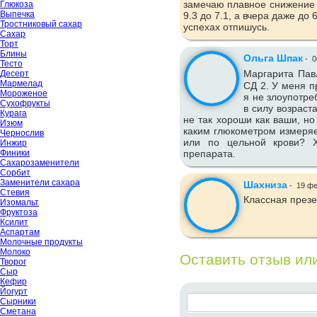
замечаю плавное снижение 
Глюкоза
Выпечка
9.3 до 7.1, а вчера даже до
Тростниковый сахар
успехах отпишусь.
Сахар
Торт
Блины
Ольга Шпак
-
0
Тесто
Маргарита Пав
Десерт
Мармелад
СД 2. У меня п
Мороженое
я не злоупотре
Сухофрукты
в силу возраст
Курага
не так хороши как ваши, но
Изюм
каким глюкометром измеряе
Чернослив
или по цельной крови? Х
Инжир
Финики
препарата.
Сахарозаменители
Сорбит
Заменители сахара
Шахниза
-
19 фе
Стевия
Классная презе
Изомальт
Фруктоза
Ксилит
Аспартам
Молочные продукты
Молоко
Оставить отзыв ил
Творог
Сыр
Кефир
Йогурт
Сырники
Сметана