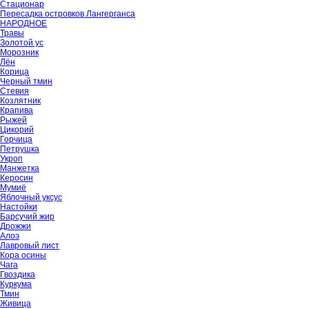
Стационар
Пересадка островков Лангерганса
НАРОДНОЕ
Травы
Золотой ус
Морозник
Лён
Корица
Черный тмин
Стевия
Козлятник
Крапива
Рыжей
Цикорий
Горчица
Петрушка
Укроп
Манжетка
Керосин
Мумиё
Яблочный уксус
Настойки
Барсучий жир
Дрожжи
Алоэ
Лавровый лист
Кора осины
Чага
Гвоздика
Куркума
Тмин
Живица