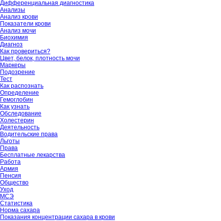
Дифференциальная диагностика
Анализы
Анализ крови
Показатели крови
Анализ мочи
Биохимия
Диагноз
Как провериться?
Цвет, белок, плотность мочи
Маркеры
Подозрение
Тест
Как распознать
Определение
Гемоглобин
Как узнать
Обследование
Холестерин
Деятельность
Водительские права
Льготы
Права
Бесплатные лекарства
Работа
Армия
Пенсия
Общество
Уход
МСЭ
Статистика
Норма сахара
Показания концентрации сахара в крови