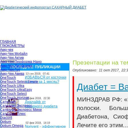
ГЛАВНАЯ
ГЛЮКОМЕТРЫ
Акку-чек
Акку-Чек Мобайл
Акку-Чек Актив
загрузка...
Презентации на те
Акку-Чек Перформа Нано
Акку-Чек Перформа
ПОСЛЕДНИЕ ПУБЛИКАЦИИ
Акку-Чек Гоу
Опубликовано:
11 окт 2017,
22:
Акку-Чек Авива
13 сен 2019,
07:41
ИЗБАВЬСЯ от косточки
OneTouch
на ноге за 1 месяц?
OneTouch Select Simple
Диабет = 
OneTouch Ultra
OneTouch UltraEasy
OneTouch Select
OneTouch Horizon
МИНЗДРАВ РФ: «В
28 фев 2018,
22:30
Сателлит
Диалайф от
Сателлит Экспресс
сахарного диабета
полоски. Боль
Сателлит Экспресс Мини
Сателлит Плюс
Диабетона, Сио
Diacont
Optium
02 фев 2018,
14:19
Лечите его этим..
Optium Omega
Norivent - эффективное