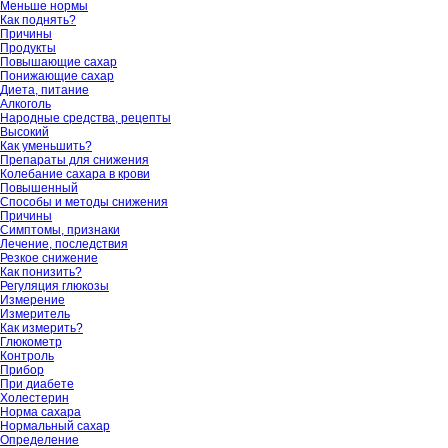
Меньше нормы
Как поднять?
Причины
Продукты
Повышающие сахар
Понижающие сахар
Диета, питание
Алкоголь
Народные средства, рецепты
Высокий
Как уменьшить?
Препараты для снижения
Колебание сахара в крови
Повышенный
Способы и методы снижения
Причины
Симптомы, признаки
Лечение, последствия
Резкое снижение
Как понизить?
Регуляция глюкозы
Измерение
Измеритель
Как измерить?
Глюкометр
Контроль
Прибор
При диабете
Холестерин
Норма сахара
Нормальный сахар
Определение