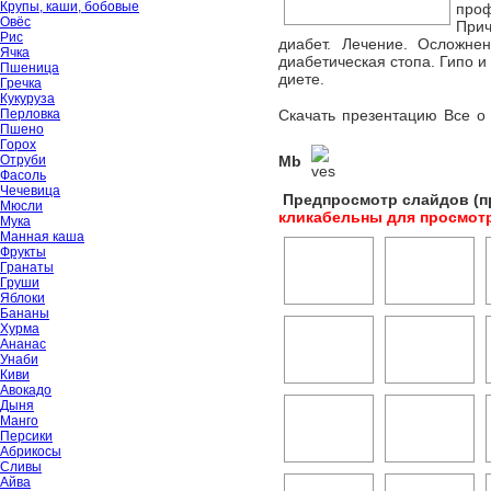
Крупы, каши, бобовые
про
Овёс
При
Рис
диабет. Лечение. Осложнен
Ячка
диабетическая стопа. Гипо 
Пшеница
диете.
Гречка
Кукуруза
Скачать презентацию Все о
Перловка
Пшено
Горох
Mb
Отруби
Фасоль
Чечевица
Предпросмотр слайдов (п
Мюсли
кликабельны для просмот
Мука
Манная каша
Фрукты
Гранаты
Груши
Яблоки
Бананы
Хурма
Ананас
Унаби
Киви
Авокадо
Дыня
Манго
Персики
Абрикосы
Сливы
Айва