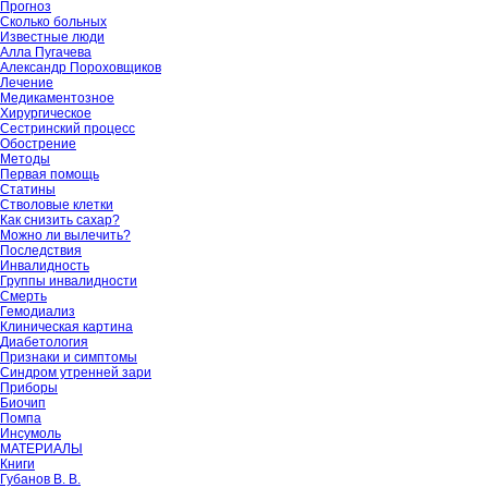
Прогноз
Сколько больных
Известные люди
Алла Пугачева
Александр Пороховщиков
Лечение
Медикаментозное
Хирургическое
Сестринский процесс
Обострение
Методы
Первая помощь
Статины
Стволовые клетки
Как снизить сахар?
Можно ли вылечить?
Последствия
Инвалидность
Группы инвалидности
Смерть
Гемодиализ
Клиническая картина
Диабетология
Признаки и симптомы
Синдром утренней зари
Приборы
Биочип
Помпа
Инсумоль
МАТЕРИАЛЫ
Книги
Губанов В. В.