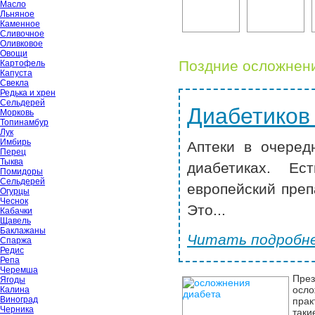
Масло
Льняное
Каменное
Сливочное
Оливковое
Овощи
Поздние осложнени
Картофель
Капуста
Свекла
Редька и хрен
Сельдерей
Диабетиков
Морковь
Топинамбур
Лук
Имбирь
Аптеки в очеред
Перец
Тыква
диабетиках. Ес
Помидоры
Сельдерей
европейский преп
Огурцы
Чеснок
Это...
Кабачки
Щавель
Баклажаны
Читать подробне
Спаржа
Редис
Репа
Черемша
Пре
Ягоды
осл
Калина
Виноград
прак
Черника
таки