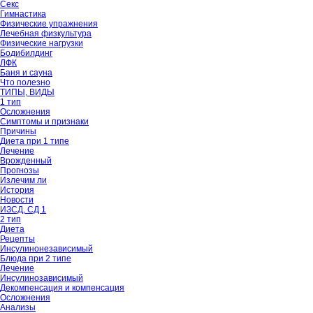
Секс
Гимнастика
Физические упражнения
Лечебная физкультура
Физические нагрузки
Бодибилдинг
ЛФК
Баня и сауна
Что полезно
ТИПЫ, ВИДЫ
1 тип
Осложнения
Симптомы и признаки
Причины
Диета при 1 типе
Лечение
Врожденный
Прогнозы
Излечим ли
История
Новости
ИЗСД, СД 1
2 тип
Диета
Рецепты
Инсулинонезависимый
Блюда при 2 типе
Лечение
Инсулинозависимый
Декомпенсация и компенсация
Осложнения
Анализы