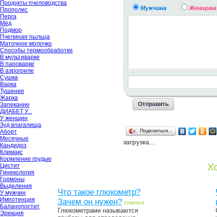
Продукты пчеловодства
Мужчина
Женщина
Прополис
Перга
Мёд
Подмор
Пчелиная пыльца
Маточное молочко
Способы термообработки
В мультиварке
В пароварке
В аэрогриле
Сушка
Варка
Тушение
Жарка
Запекание
ДИАБЕТ У...
У женщин
Зуд влагалища
Поделиться…
Аборт
Месячные
загрузка...
Кандидоз
Климакс
Кормление грудью
Хо
Цистит
Гинекология
Гормоны
Выделения
Что такое глюкометр?
У мужчин
Импотенция
Зачем он нужен?
статья
Баланопостит
Глюкометрами называются
Эрекция