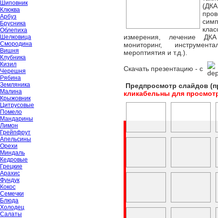
Шиповник
(ДКА
Клюква
про
Арбуз
сим
Брусника
кла
Облепиха
измерения, лечение ДКА
Шелковица
Смородина
мониторинг, инструмент
Вишня
мероптиятия и т.д.).
Клубника
Кизил
Скачать презентацию - c
Черешня
Рябина
Земляника
Предпросмотр слайдов (п
Малина
кликабельны для просмот
Крыжовник
Цитрусовые
Помело
Мандарины
Лимон
Грейпфрут
Апельсины
Орехи
Миндаль
Кедровые
Грецкие
Арахис
Фундук
Кокос
Семечки
Блюда
Холодец
Салаты