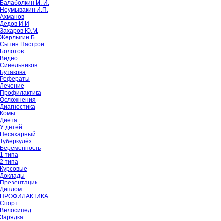
Балаболкин М. И.
Неумывакин И.П.
Ахманов
Дедов И И
Захаров Ю.М.
Жерлыгин Б.
Сытин Настрои
Болотов
Видео
Синельников
Бутакова
Рефераты
Лечение
Профилактика
Осложнения
Диагностика
Комы
Диета
У детей
Несахарный
Туберкулёз
Беременность
1 типа
2 типа
Курсовые
Доклады
Презентации
Диплом
ПРОФИЛАКТИКА
Спорт
Велосипед
Зарядка