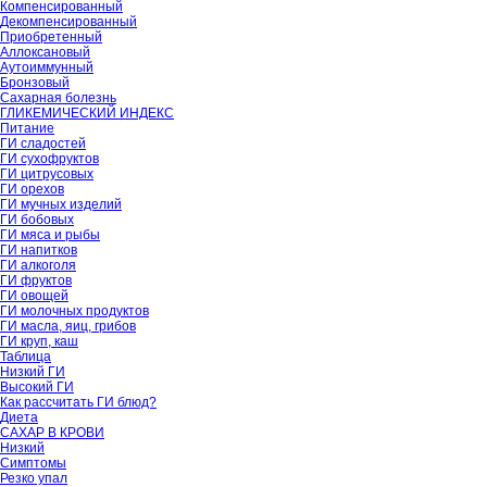
Компенсированный
Декомпенсированный
Приобретенный
Аллоксановый
Аутоиммунный
Бронзовый
Сахарная болезнь
ГЛИКЕМИЧЕСКИЙ ИНДЕКС
Питание
ГИ сладостей
ГИ сухофруктов
ГИ цитрусовых
ГИ орехов
ГИ мучных изделий
ГИ бобовых
ГИ мяса и рыбы
ГИ напитков
ГИ алкоголя
ГИ фруктов
ГИ овощей
ГИ молочных продуктов
ГИ масла, яиц, грибов
ГИ круп, каш
Таблица
Низкий ГИ
Высокий ГИ
Как рассчитать ГИ блюд?
Диета
САХАР В КРОВИ
Низкий
Симптомы
Резко упал