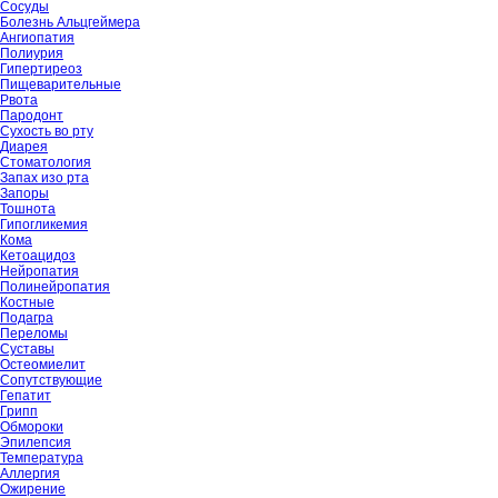
Сосуды
Болезнь Альцгеймера
Ангиопатия
Полиурия
Гипертиреоз
Пищеварительные
Рвота
Пародонт
Сухость во рту
Диарея
Стоматология
Запах изо рта
Запоры
Тошнота
Гипогликемия
Кома
Кетоацидоз
Нейропатия
Полинейропатия
Костные
Подагра
Переломы
Суставы
Остеомиелит
Сопутствующие
Гепатит
Грипп
Обмороки
Эпилепсия
Температура
Аллергия
Ожирение