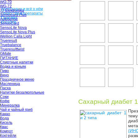
WG-70
WG-72
Холестерин и всё о нём
77 Elektronika
Лекарства и препараты
Sensocard Plus
Гликемия
Autosense
Инсулин
SensoCard
SensoLite Nova
SensoLite Nova Plus
Wellion Calla Light
Trueresult
Truebalance
Trueresulttwist
GMate
ПИТАНИЕ
Спиртные напитки
Водка и коньяк
Пиво
Вино
Праздничное меню
Масленица
Пасха
Напитки безалкогольные
Соки
Сахарный диабет 1 
Кофе
Минералка
Чай и чайный гриб
През
Какао
тему
Вода
диа
Кисель
мет
Квас
(ИН
Компот
раз
Коктейли