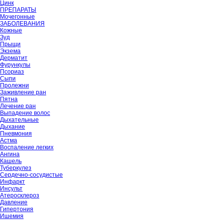
Цинк
ПРЕПАРАТЫ
Мочегонные
ЗАБОЛЕВАНИЯ
Кожные
Зуд
Прыщи
Экзема
Дерматит
Фурункулы
Псориаз
Сыпи
Пролежни
Заживление ран
Пятна
Лечение ран
Выпадение волос
Дыхательные
Дыхание
Пневмония
Астма
Воспаление легких
Ангина
Кашель
Туберкулез
Сердечно-сосудистые
Инфаркт
Инсульт
Атеросклероз
Давление
Гипертония
Ишемия