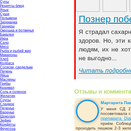
Супы
Рецепты блюд
Язык
Суши
Познер поб
Пельмени
Запеканка
Гарниры
Окрошка и ботвинья
Я страдал сахар
Бакалея
Икра
здоров. Но, эти
Сало
Мясо
людям, их не хот
Рыба и рыбий жир
Макароны
не выгодно...
Хлеб
Колбаса
Сосиски, сардельки
Читать подробн
Печень
Яйца
Маслины
Грибы
Крахмал
Отзывы и коммент
Соль и соленое
Желатин
Соусы
Маргарита Па
Сладкое
Печенье
У меня СД 2 
Варенье
посоветовала с
Шоколад
препарата Dia
Зефир
приём. Соблюд
Конфеты
проходить пешком 2-3 кило
Фруктоза