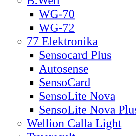
B.Well
WG-70
WG-72
77 Elektronika
Sensocard Plus
Autosense
SensoCard
SensoLite Nova
SensoLite Nova Plu
Wellion Calla Light