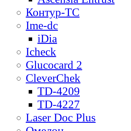
Контур-ТС
Ime-dc
iDia
Icheck
Glucocard 2
CleverChek
TD-4209
TD-4227
Laser Doc Plus
Омелон