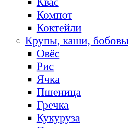
Квас
Компот
Коктейли
Крупы, каши, бобов
Овёс
Рис
Ячка
Пшеница
Гречка
Кукуруза