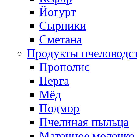
Йогурт
Сырники
Сметана
Продукты пчеловодс
Прополис
Перга
Мёд
Подмор
Пчелиная пыльца
Маточное молочко