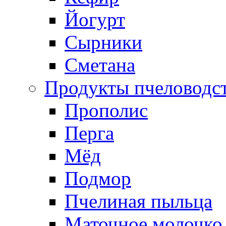
Йогурт
Сырники
Сметана
Продукты пчеловодс
Прополис
Перга
Мёд
Подмор
Пчелиная пыльца
Маточное молочко