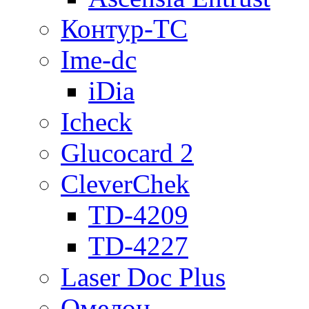
Контур-ТС
Ime-dc
iDia
Icheck
Glucocard 2
CleverChek
TD-4209
TD-4227
Laser Doc Plus
Омелон