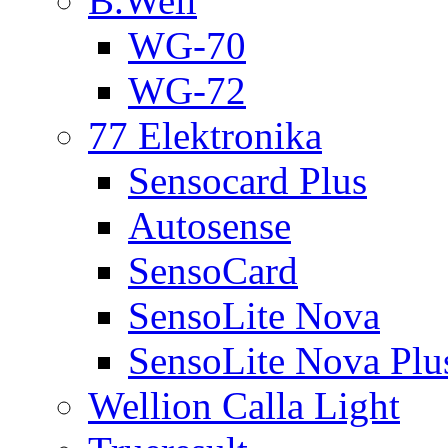
B.Well
WG-70
WG-72
77 Elektronika
Sensocard Plus
Autosense
SensoCard
SensoLite Nova
SensoLite Nova Plu
Wellion Calla Light