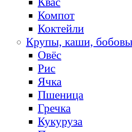
Квас
Компот
Коктейли
Крупы, каши, бобов
Овёс
Рис
Ячка
Пшеница
Гречка
Кукуруза