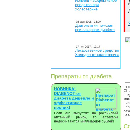
Norivent - эффективное
средство при
холестерине
02 фев 2018,
14:00
Диатривитин поможет
при сахарном диабете
17 ноя 2017,
19:17
Лекарственное средство
Холедол от холестерина
Препараты от диабета
от 
НОВИНКА!
США
DIABENOT от
под
диабета дешевле и
мож
эффективнее
низ
прочих!
нео
сах
Если его выпустят на российский
без
аптечный рынок, то аптекари
недосчитаются миллиардов рублей!
Со