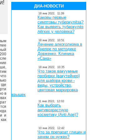
и!
ДИА-НОВОСТИ
18 янв 2022,
11:39
Каковы первые
симптомы туберкулёза?
Как выявить туберкулёз
лёгких у человека?
вым
18 янв 2022,
10:51
Лечение алкоголизма в
лее
Днепре по методике
нный
Довженко. Клиника
 200
«Сана»
осле
ение
ьше,
18 янв 2022,
10:35
Что такое вакуумные
Этим
пробирки (вакутейнер)
что
ко
для щабора крови -
где
виды, устройство,
ерти
цветовая маркировка
но в
крышек
твах
11 янв 2022,
12:02
арат
Как выбрать
тся
антивозрастную
огда
косметику (Anti Age)?
и и
как
10 янв 2022,
12:42
Что за препарат глицин и
зачем он нужен?