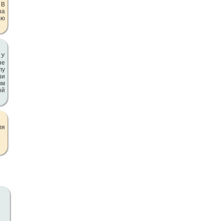
 В
ра
аю
 У
не
лу
ши
им
ой
ля