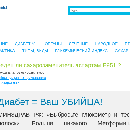
НИЕ
ДИАБЕТ У...
ОРГАНЫ
ЛЕЧЕНИЕ
НАРОДНОЕ
П
АКТИКА
ТИПЫ, ВИДЫ
ГЛИКЕМИЧЕСКИЙ ИНДЕКС
САХАР 
еден ли сахарозаменитель аспартам Е951 ?
бликовано:
04 ноя 2015,
16:32
Инструкция по применению
Вреден ли?
Диабет = Ваш УБИЙЦА!
МИНЗДРАВ РФ: «Выбросьте глюкометр и тес
полоски. Больше никакого Метформин