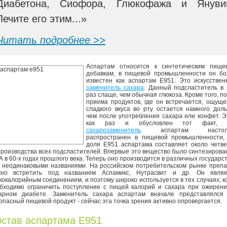
Диабетона, Сиофора, Глюкофажа и Януви
Лечите его этим...»
Читать подробнее >>
Аспартам относится к синтетическим пище
добавкам, в пищевой промышленности он бо
известен как аспартам Е951. Это искусстве
заменитель сахара
. Данный подсластитель в
раз слаще, чем обычная глюкоза. Кроме того, п
приема продуктов, где он встречается, ощущ
сладкого вкуса во рту остается намного дол
чем после употребления сахара или конфет. 
как раз и обусловлен тот факт, 
сахарозаменитель
аспартам настоль
распространен в пищевой промышленности, 
доля Е951 аспартама составляет около четв
производства всех подсластителей. Впервые это вещество было синтезирова
 в 60-х годах прошлого века. Теперь оно производится в различных государс
 неодинаковыми названиями. На российском потребительском рынке преп
но встретить под названием Аспамикс, Нутрасвит и др. Он являе
кокалорийным соединением, и поэтому широко используется в тех случаях, к
бходимо ограничить поступление с пищей калорий и сахара при ожирени
арном диабете. Заменитель сахара аспартам вначале представлялся 
опасный пищевой продукт - сейчас эта точка зрения активно опровергается.
став аспартама Е951