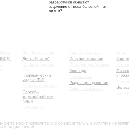
разработчики обещают
исцеление от всех болезней! Так
ли это?
иды
Питание
Лечение
Проф
ИЗСД)
Лечебные столы
Типовые методы
Спорт
 ИНСД)
Диета (8 стол)
Инсулинотерапия
Заряд
нь
Хлебные единицы
Йога для диабетиков
Гимна
)
(ХЕ)
Аюрведа
Физич
Гликемический
упраж
Гомеопатия
индекс (ГИ)
ый
Физиче
Рыдающее дыхание
Спиртные напитки
Велос
Точечный массаж
Способы
Баня и
термообработки
пищи
Голодание
А САЙТЕ, НОСИТ ИСКЛЮЧИТЕЛЬНО ОЗНАКОМИТЕЛЬНЫЙ ХАРАКТЕР И НЕ ЯВЛЯЕ
М ЛЕЧАЩИМ ВРАЧОМ!