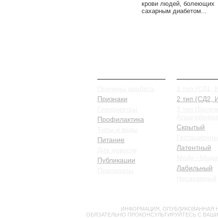
крови людей, болеющих
сахарным диабетом...
О Диабете
Типы и в
Причины диабета
1 тип (СД1, 
Признаки
2 тип (СД2,
Глюкометры
3 тип (Болез
Альцгеймера
Профилактика
Скрытый
Типы и виды
Гестационн
Питание
Латентный
Диа новости
Mody - Моди
Публикации
Лабильный
Препараты
Несахарный
ВНИМАНИЕ!
ИНФОРМАЦИЯ, ОПУБЛИКОВАННАЯ Н
ОБЯЗАТЕЛЬНО ПРОКОНСУЛЬТИРУЙТЕСЬ С ВАШИ