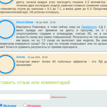
диету, начала каждое утро проходить пешком 2-3 километра.
течении двух последних недель замечаю плавное снижение саха
 глюкометру утром до завтрака с 9.3 до 7.1, а вчера даже до 6.1! Продолж
офилактический курс. Об успехах отпишусь.
Ольга Шпак
-
06 авг 2026,
15:03
Диабеноте
Маргарита Павловна, я тоже сейчас сижу на
. СД 2.
меня правда нет времени на диету и прогулки, но я 
злоупотребляю сладким и углеводами, считаю ХЕ, но в си
возраста сахар всё равно повышенный. Результаты не так хоро
как ваши, но за 7.0 сахар не вылезает уже неделю. Вы как
юкометром измеряете сахар? Он у вас по плазме показывает или по цельн
ови? Хочется сравнить результаты от приёма препарата.
Антон
-
22 янв 2015,
20:20
Аспартам имеет более 90 побочных эффектов - это ЯД д
организма!
тавить отзыв или комментарий
обязательно
Мужчина
Женщина