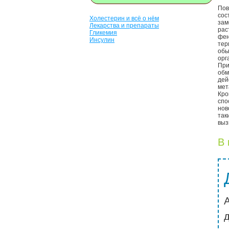
Пов
сос
Холестерин и всё о нём
за
Лекарства и препараты
рас
Гликемия
фен
Инсулин
тер
обы
орг
При
обм
дей
мет
Кро
сп
нов
так
выз
В 