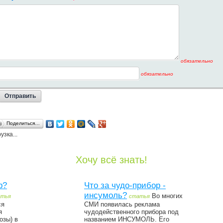
обязательно
обязательно
Поделиться…
узка...
Хочу всё знать!
р?
Что за чудо-прибор -
инсумоль?
Во многих
атья
статья
ся
СМИ появилась реклама
я
чудодейственного прибора под
озы) в
названием ИНСУМОЛЬ. Его