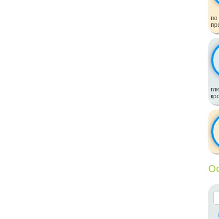
по
пр
гл
кр
Ос