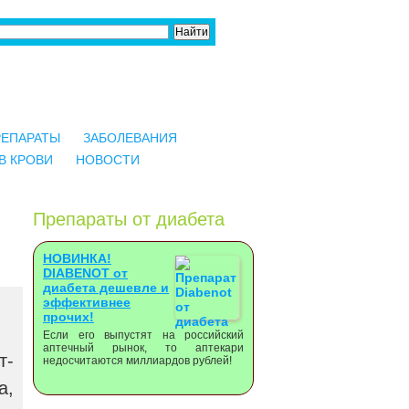
РЕПАРАТЫ
ЗАБОЛЕВАНИЯ
В КРОВИ
НОВОСТИ
Препараты от диабета
НОВИНКА!
DIABENOT от
диабета дешевле и
эффективнее
прочих!
Если его выпустят на российский
аптечный рынок, то аптекари
т-
недосчитаются миллиардов рублей!
а,