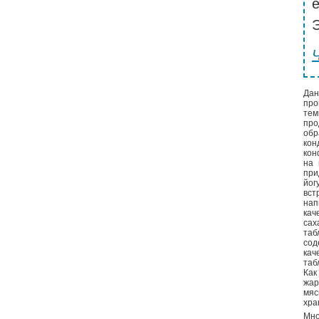
Э
Дан
про
тем
пр
об
ко
кон
на 
при
йог
вст
на
кач
са
таб
сод
кач
таб
Как
жар
мяс
хра
Мно