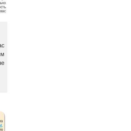
льно
сть
 вас
ас
ым
не
ла
ot
.
ую