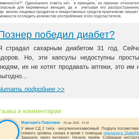
еменности?". Однозначнго ответа нет, в принципе, он признан относите
опасным для беременных женщин, да и учитывая его распространенно
ди многих пищевых продуктов и лекарственных средств практически лишает
можности отследить количество употребления этого подсластителя.
Познер победил диабет?
Я страдал сахарным диабетом 31 год. Сейч
здоров. Но, эти капсулы недоступны прост
людям, их не хотят продавать аптеки, это им 
выгодно...
Читать подробнее >>
зывы и комментарии
Маргарита Павловна
-
05 авг 2026,
15:18
У меня СД 2 типа - инсулинонезависимый. Подруга посоветова
препарата DiabeN
снижать уровень сахара в крови с помощью
Заказала через интернет. Начала приём. Соблюдаю нестрог