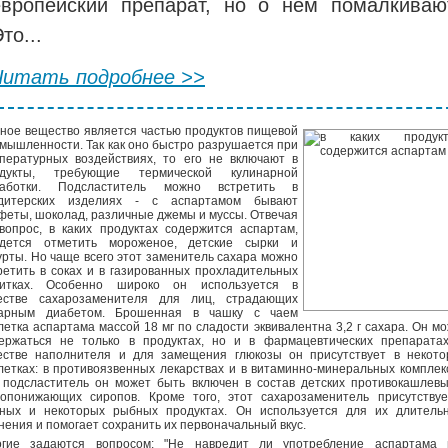
европейский препарат, но о нём помалкиваю
то...
Читать подробнее >>
ное вещество является частью продуктов пищевой
мышленности. Так как оно быстро разрушается при
пературных воздействиях, то его не включают в
одукты, требующие термической кулинарной
работки. Подсластитель можно встретить в
ндитерских изделиях - с аспартамом бывают
феты, шоколад, различные джемы и муссы. Отвечая
вопрос, в каких продуктах содержится аспартам,
дется отметить мороженое, детские сырки и
урты. Но чаще всего этот заменитель сахара можно
ретить в соках и в газированных прохладительных
питках. Особенно широко он используется в
естве сахарозаменителя для лиц, страдающих
харным диабетом. Брошенная в чашку с чаем
летка аспартама массой 18 мг по сладости эквивалентна 3,2 г сахара. Он м
ержаться не только в продуктах, но и в фармацевтических препаратах
естве наполнителя и для замещения глюкозы он присутствует в некото
летках: в противоязвенных лекарствах и в витаминно-минеральных комплек
 подсластитель он может быть включен в состав детских противокашлев
опонижающих сиропов. Кроме того, этот сахарозаменитель присутствуе
ных и некоторых рыбных продуктах. Он используется для их длительн
нения и помогает сохранить их первоначальный вкус.
гие задаются вопросом: "Не навредит ли употребление аспартама 