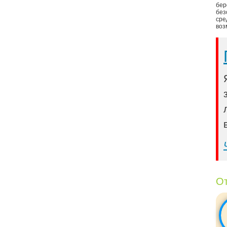
бер
без
сре
воз
От