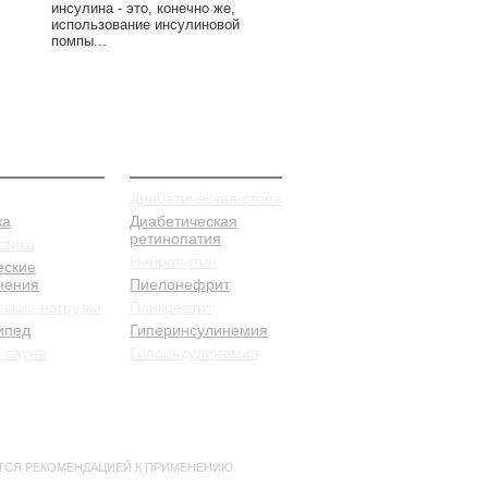
инсулина - это, конечно же,
использование инсулиновой
помпы...
илактика
Заболевания
Диабетическая стопа
ка
Диабетическая
ретинопатия
стика
Нейропатия
еские
нения
Пиелонефрит
ские нагрузки
Панкреатит
ипед
Гиперинсулинемия
 сауна
Гипоинсулинемия
ТСЯ РЕКОМЕНДАЦИЕЙ К ПРИМЕНЕНИЮ.