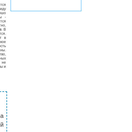
ется
иду
ошо
ы -
тся
тно,
в. В
тся.
т в
ское
ость
аны.
во,
ных
я не
мы и
на
й