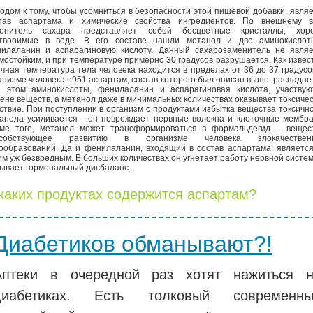
одом к тому, чтобы усомниться в безопасности этой пищевой добавки, явля
тав аспартама и химические свойства ингредиентов. По внешнему в
менитель сахара представляет собой бесцветные кристаллы, хор
творимые в воде. В его составе нашли метанол и две аминокислот
илаланин и аспарагиновую кислоту. Данный сахарозаменитель не являе
мостойким, и при температуре примерно 30 градусов разрушается. Как извес
чная температура тела человека находится в пределах от 36 до 37 градусо
анизме человека е951 аспартам, состав которого был описан выше, распадае
 этом аминокислоты, фенилаланин и аспарагиновая кислота, участвую
ене веществ, а метанол даже в минимальных количествах оказывает токсиче
ствие. При поступлении в организм с продуктами избытка вещества токсичн
анола усиливается - он повреждает нервные волокна и клеточные мембр
ме того, метанол может трансформироваться в формальдегид – вещест
особствующее развитию в организме человека злокачествен
ообразований. Да и фенилаланин, входящий в состав аспартама, являетс
им уж безвредным. В больших количествах он угнетает работу нервной систе
ывает гормональный дисбаланс.
каких продуктах содержится аспартам?
Диабетиков обманывают?!
Аптеки в очередной раз хотят нажиться 
диабетиках. Есть толковый современны