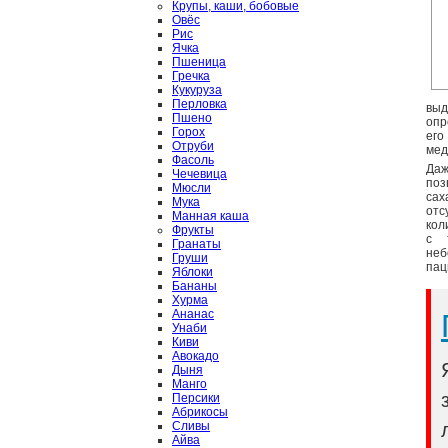
Крупы, каши, бобовые
Овёс
Рис
Ячка
Пшеница
Гречка
Кукуруза
Перловка
выд
Пшено
опр
Горох
его
Отруби
мед
Фасоль
Да
Чечевица
по
Мюсли
сах
Мука
от
Манная каша
кол
Фрукты
с 
Гранаты
неб
Груши
пац
Яблоки
Бананы
Хурма
Ананас
Унаби
Киви
Авокадо
Дыня
Манго
Персики
Абрикосы
Сливы
Айва