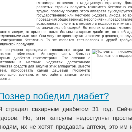
глюкомера включена в медицинскую страховку. Даж
развитых странах получить глюкометр бесплатно оч
трудно, поэтому покупка этого аппарата субсидируетс
государственного или местного бюджета. Иногда, во в
проведения общественных мероприятий, предоставля
возможность получить глюкометр в подарок или купить
со значительной скидкой. Во многих странах глюком
аются людям, которые не только больны сахарным диабетом, но и облад
еделенными льготами. Они могут не просто купить глюкометр дешево, а полу
 совершенно бесплатно. То же касается тест-полосок и другой требуе
ицинской продукции.
же регулярно проводимые
глюкометр акции
не
зволяют обеспечить большую часть больных
арным диабетом глюкометрами. Это связано с
сутствием в местных бюджетах достаточного
ичества средств для закупки этих аппаратов. Вместе
тем, приобретать самый дешевый глюкометр
езопасно: все-таки, от его работы зависит жизнь
иента.
Познер победил диабет?
Я страдал сахарным диабетом 31 год. Сейч
здоров. Но, эти капсулы недоступны прост
людям, их не хотят продавать аптеки, это им 