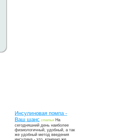
Инсулиновая помпа -
Ваш шанс
На
статья
сегодняшний день наиболее
физиологичный, удобный, а так
же удобный метод введения
инсулина - это, конечно же,