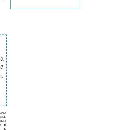
на
й
т.
ало
опы.
ьные
и в
сть