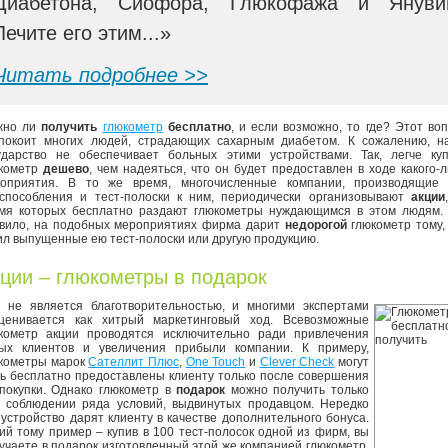
Диабетона, Сиофора, Глюкофажа и Януви
Лечите его этим...»
Читать подробнее >>
жно ли
получить
глюкометр
бесплатно
, и если возможно, то где? Этот во
покоит многих людей, страдающих сахарным диабетом. К сожалению, н
ударство не обеспечивает больных этими устройствами. Так, легче куп
кометр
дешево
, чем надеяться, что он будет предоставлен в ходе какого-
оприятия. В то же время, многочисленные компании, производящие 
способления и тест-полоски к ним, периодически организовывают
акции
мя которых бесплатно раздают глюкометры нуждающимся в этом людям. 
вило, на подобных мероприятиях фирма дарит
недорогой
глюкометр тому,
ил выпущенные ею тест-полоски или другую продукцию.
ции – глюкометры в подарок
 не является благотворительностью, и многими экспертами
ценивается как хитрый маркетинговый ход. Всевозможные
кометр акции проводятся исключительно ради привлечения
ых клиентов и увеличения прибыли компании. К примеру,
кометры марок
Сателлит Плюс
,
One Touch
и
Clever Check
могут
ь бесплатно предоставлены клиенту только после совершения
покупки. Однако глюкометр в
подарок
можно получить только
 соблюдении ряда условий, выдвинутых продавцом. Нередко
 устройство дарят клиенту в качестве дополнительного бонуса.
ий тому пример – купив в 100 тест-полосок одной из фирм, вы
учаете в подарок изготовленный этой же компанией глюкометр.