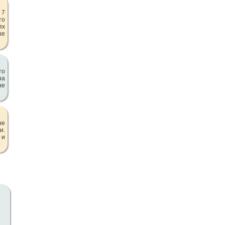
 7
то
ях
ше
то
за
не
не
и.
 и