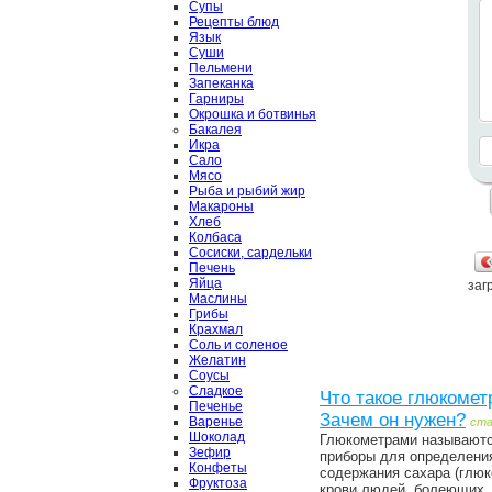
Супы
Рецепты блюд
Язык
Суши
Пельмени
Запеканка
Гарниры
Окрошка и ботвинья
Бакалея
Икра
Сало
Мясо
Рыба и рыбий жир
Макароны
Хлеб
Колбаса
Сосиски, сардельки
Печень
Яйца
загр
Маслины
Грибы
Крахмал
Соль и соленое
Желатин
Соусы
Сладкое
Что такое глюкомет
Печенье
Зачем он нужен?
Варенье
ст
Шоколад
Глюкометрами называют
Зефир
приборы для определени
Конфеты
содержания сахара (глюк
Фруктоза
крови людей, болеющих