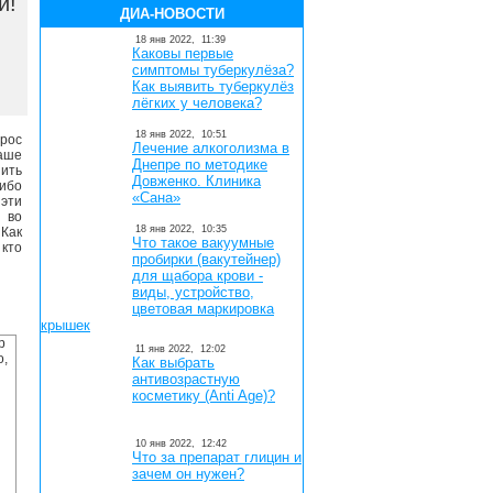
и!
ДИА-НОВОСТИ
18 янв 2022,
11:39
Каковы первые
симптомы туберкулёза?
Как выявить туберкулёз
лёгких у человека?
18 янв 2022,
10:51
прос
Лечение алкоголизма в
аше
Днепре по методике
ить
Довженко. Клиника
либо
«Сана»
эти
, во
18 янв 2022,
10:35
Как
Что такое вакуумные
 кто
пробирки (вакутейнер)
для щабора крови -
виды, устройство,
цветовая маркировка
крышек
11 янв 2022,
12:02
Как выбрать
антивозрастную
косметику (Anti Age)?
10 янв 2022,
12:42
Что за препарат глицин и
зачем он нужен?