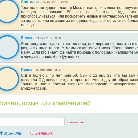
Светлана
-
24 апр 2018,
20:05
Тест полоски дорого, даже в Москве ван тачи селект не получаю
месяцев, а раньше 50 шт на 3 м-ца. Надо как-
приспосабливаться: или посмотреть новые в частных объявлени
за полцены или по акции за полцены, когда срок остался не боль
месяца.
Елена
-
14 фев 2017,
05:03
Я не могу маме купить тест полоски, они дороже глюкометра в с
раз, и их надо много. У мамы сахар скачет дико. Очень боюсь 
маму. Если кто знает, где найти помощь с полосками, напишите м
в личку elenahudozhnik@yandex.ru
Ирина
-
09 ноя 2016,
15:17
C.Д я болею с 45 лет, мне 50. Сын с 12 ему 29, что бы вам 
говорили С.Д неизлечим, это просто немного другой образ жизн
Только у нас в России творится безобразие с лекарствами
глюкометрами.
тавить отзыв или комментарий
обязательно
Мужчина
Женщина