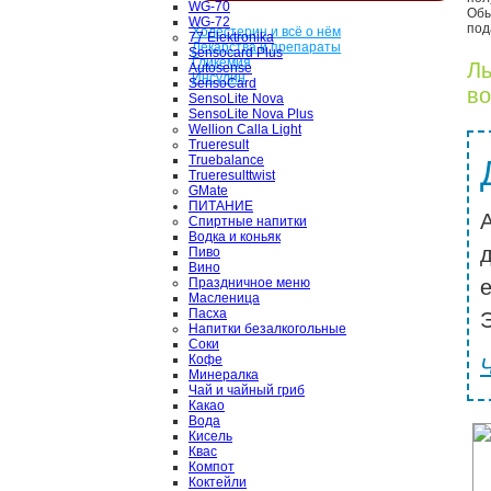
WG-70
Обы
WG-72
под
Холестерин и всё о нём
77 Elektronika
Лекарства и препараты
Sensocard Plus
Гликемия
Ль
Autosense
Инсулин
SensoCard
во
SensoLite Nova
SensoLite Nova Plus
Wellion Calla Light
Trueresult
Truebalance
Trueresulttwist
GMate
ПИТАНИЕ
Спиртные напитки
Водка и коньяк
Пиво
Вино
Праздничное меню
Масленица
Пасха
Э
Напитки безалкогольные
Соки
Кофе
Минералка
Чай и чайный гриб
Какао
Вода
Кисель
Квас
Компот
Коктейли