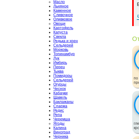
Масло
Льняное
Каменное
Сливочное
Оливковое
Овощи
Картофель
Капуста
Свекла
От
Редька и хрен
Сельдерей
Морковь
Топинамбур
Лук
Имбирь
Перец
Тыква
Помидоры
по
Сельдерей
пр
Огурцы
Чеснок
Кабачки
Щавель
Баклажаны
Спаржа
Редис
Репа
Черемша
Ягоды
гл
Калина
кр
Виноград
Черника