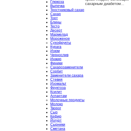
Глюкоза
сахарным диабетом...
Выпечка
Тростниковый сахар
Сахар
Торт
Блины
Тесто
Десерт
Мармелад
Мороженое
Сухофрукты
Курага
Изюм
Чернослив
Инжир
Финики
Сахарозаменители
Сорбит
Заменители сахара
Стевия
Изомальт
Фруктоза
Ксилит
Аспартам
Молочные продукты
Молоко
Творог
Сыр
Кефир
Йогурт
Сырники
Сметана