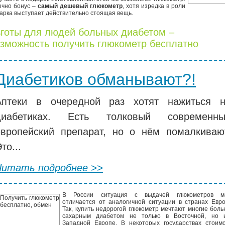
чно бонус –
самый дешевый глюкометр
, хотя изредка в роли
арка выступает действительно стоящая вещь.
готы для людей больных диабетом –
зможность получить глюкометр бесплатно
Диабетиков обманывают?!
Аптеки в очередной раз хотят нажиться 
диабетиках. Есть толковый современны
европейский препарат, но о нём помалкиваю
то...
Читать подробнее >>
В России ситуация с выдачей глюкометров м
отличается от аналогичной ситуации в странах Евр
Так, купить недорогой глюкометр мечтают многие бол
сахарным диабетом не только в Восточной, но 
Западной Европе. В некоторых государствах стоимо