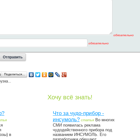
обязательно
обязательно
Поделиться…
узка...
Хочу всё знать!
р?
Что за чудо-прибор -
инсумоль?
Во многих
атья
статья
ся
СМИ появилась реклама
я
чудодейственного прибора под
озы) в
названием ИНСУМОЛЬ. Его
разработчики обещают