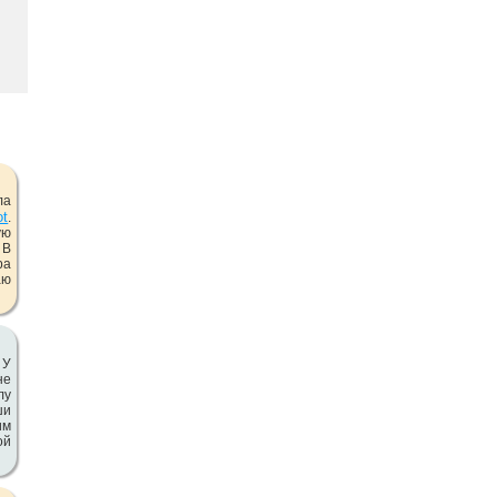
ла
ot
.
ую
 В
ра
аю
 У
не
лу
ши
им
ой