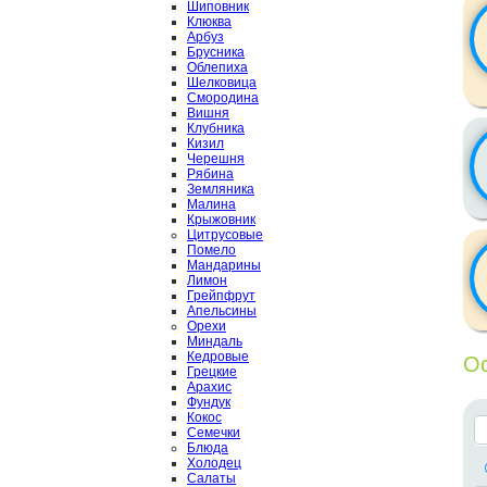
Шиповник
Клюква
Арбуз
Брусника
Облепиха
Шелковица
Смородина
Вишня
Клубника
Кизил
Черешня
Рябина
Земляника
Малина
Крыжовник
Цитрусовые
Помело
Мандарины
Лимон
Грейпфрут
Апельсины
Орехи
Миндаль
Кедровые
Ос
Грецкие
Арахис
Фундук
Кокос
Семечки
Блюда
Холодец
Салаты