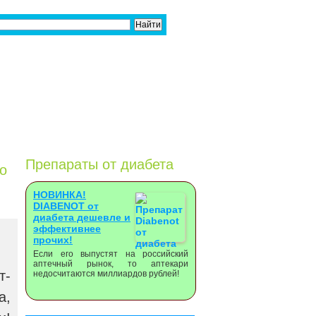
Препараты от диабета
о
НОВИНКА!
DIABENOT от
диабета дешевле и
эффективнее
прочих!
Если его выпустят на российский
аптечный рынок, то аптекари
т-
недосчитаются миллиардов рублей!
а,