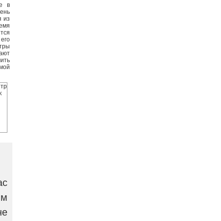
е в
ень
я из
ремя
ется
 его
етры
ают
чить
мой
ас
ым
не