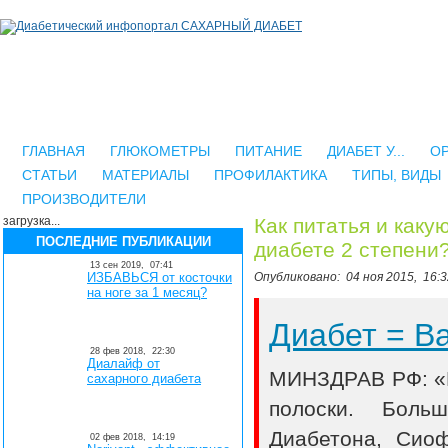
ГЛАВНАЯ
ГЛЮКОМЕТРЫ
ПИТАНИЕ
ДИАБЕТ У...
О
СТАТЬИ
МАТЕРИАЛЫ
ПРОФИЛАКТИКА
ТИПЫ, ВИДЫ
ПРОИЗВОДИТЕЛИ
загрузка...
Как питатья и каку
ПОСЛЕДНИЕ ПУБЛИКАЦИИ
диабете 2 степени
13 сен 2019,
07:41
ИЗБАВЬСЯ от косточки
Опубликовано:
04 ноя 2015,
16:3
на ноге за 1 месяц?
Диабет = 
28 фев 2018,
22:30
Диалайф от
МИНЗДРАВ РФ: «В
сахарного диабета
полоски. Боль
Диабетона, Сио
02 фев 2018,
14:19