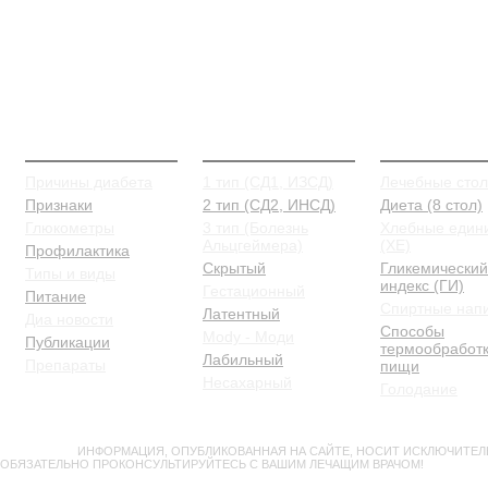
О Диабете
Типы и виды
Питание
Причины диабета
1 тип (СД1, ИЗСД)
Лечебные сто
Признаки
2 тип (СД2, ИНСД)
Диета (8 стол)
Глюкометры
3 тип (Болезнь
Хлебные един
Альцгеймера)
(ХЕ)
Профилактика
Скрытый
Гликемический
Типы и виды
индекс (ГИ)
Гестационный
Питание
Спиртные нап
Латентный
Диа новости
Способы
Mody - Моди
Публикации
термообработ
Лабильный
Препараты
пищи
Несахарный
Голодание
ВНИМАНИЕ!
ИНФОРМАЦИЯ, ОПУБЛИКОВАННАЯ НА САЙТЕ, НОСИТ ИСКЛЮЧИТЕЛ
ОБЯЗАТЕЛЬНО ПРОКОНСУЛЬТИРУЙТЕСЬ С ВАШИМ ЛЕЧАЩИМ ВРАЧОМ!