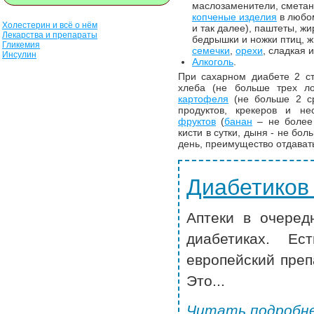
маслозаменители, сметан
копченые изделия
в любом
Холестерин и всё о нём
и так далее), паштеты, ж
Лекарства и препараты
бедрышки и ножки птиц, 
Гликемия
семечки
,
орехи
, сладкая 
Инсулин
Алкоголь
.
При сахарном диабете 2 ст
хлеба (не больше трех ло
картофеля
(не больше 2 сре
продуктов, крекеров и не
фруктов
(
банан
– не более 
кисти в сутки, дыня - не бол
день, преимущество отдавать
Диабетиков
Аптеки в очеред
диабетиках. Ес
европейский преп
Это...
Читать подробне