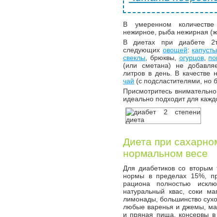
В умеренном количестве
нежирное, рыба нежирная (ж
В диетах при диабете 2ти
следующих
овощей
:
капуст
свеклы
, брюквы,
огурцов
,
по
(или сметана) не добавля
литров в день. В качестве 
чай
(с подсластителями, но б
Присмотритесь внимательно
идеально подходит для кажд
Диета при сахарном
нормальном весе
Для диабетиков со вторым 
нормы в пределах 15%, пр
рациона полностью исклю
натуральный квас, соки ма
лимонады, большинство сухо
любые варенья и джемы, ма
и пряная пища, консервы в 