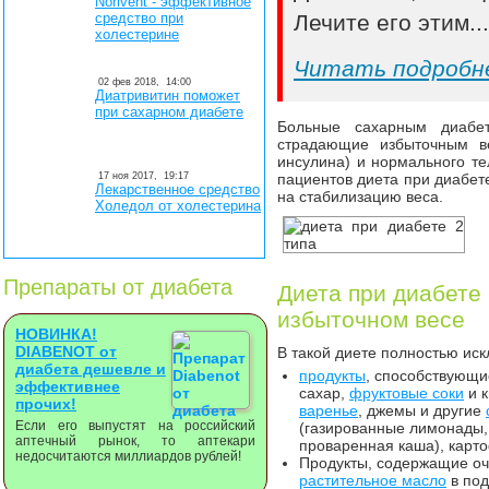
Norivent - эффективное
средство при
Лечите его этим..
холестерине
Читать подробн
02 фев 2018,
14:00
Диатривитин поможет
при сахарном диабете
Больные сахарным диабе
страдающие избыточным ве
инсулина) и нормального те
17 ноя 2017,
19:17
пациентов диета при диабет
Лекарственное средство
на стабилизацию веса.
Холедол от холестерина
Препараты от диабета
Диета при диабете 
избыточном весе
НОВИНКА!
DIABENOT от
В такой диете полностью ис
диабета дешевле и
продукты
, способствующи
эффективнее
сахар,
фруктовые соки
и к
прочих!
варенье
, джемы и другие
Если его выпустят на российский
(газированные лимонады,
аптечный рынок, то аптекари
проваренная каша), карт
недосчитаются миллиардов рублей!
Продукты, содержащие оч
растительное масло
в под