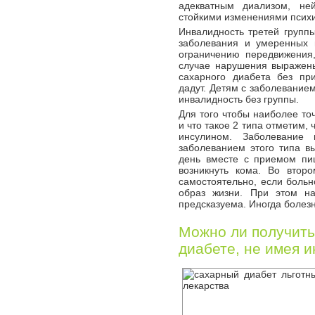
адекватным диализом, не
стойкими изменениями психи
Инвалидность третей групп
заболевания и умеренных 
ограничению передвижения,
случае нарушения выражены
сахарного диабета без пр
дадут. Детям с заболеванием 
инвалидность без группы.
Для того чтобы наиболее точ
и что такое 2 типа отметим, 
инсулином. Заболевание
заболеванием этого типа в
день вместе с приемом пи
возникнуть кома. Во втор
самостоятельно, если больн
образ жизни. При этом на
предсказуема. Иногда болез
Можно ли получить
диабете, не имея 