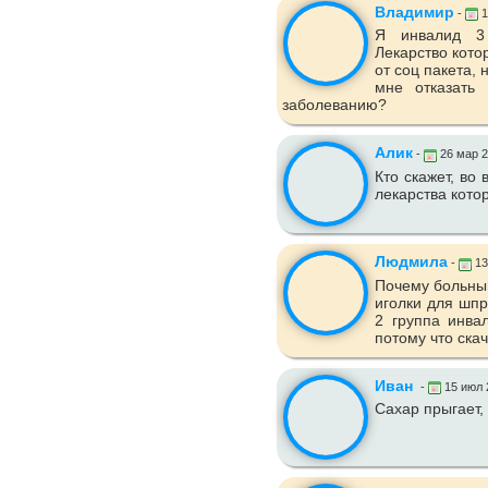
Владимир
-
1
Я инвалид 3
Лекарство кото
от соц пакета, 
мне отказать 
заболеванию?
Алик
-
26 мар 
Кто скажет, в
лекарства кото
Людмила
-
13
Почему больны
иголки для шпр
2 группа инва
потому что скач
Иван
-
15 июл 
Сахар прыгает, 