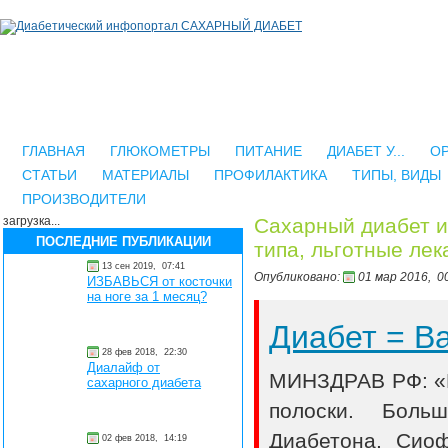
ГЛАВНАЯ
ГЛЮКОМЕТРЫ
ПИТАНИЕ
ДИАБЕТ У...
О
СТАТЬИ
МАТЕРИАЛЫ
ПРОФИЛАКТИКА
ТИПЫ, ВИДЫ
ПРОИЗВОДИТЕЛИ
загрузка...
Сахарный диабет и
ПОСЛЕДНИЕ ПУБЛИКАЦИИ
типа, льготные лек
13 сен 2019,
07:41
Опубликовано:
01 мар 2016,
00
ИЗБАВЬСЯ от косточки
на ноге за 1 месяц?
Диабет = 
28 фев 2018,
22:30
Диалайф от
МИНЗДРАВ РФ: «В
сахарного диабета
полоски. Боль
Диабетона, Сио
02 фев 2018,
14:19