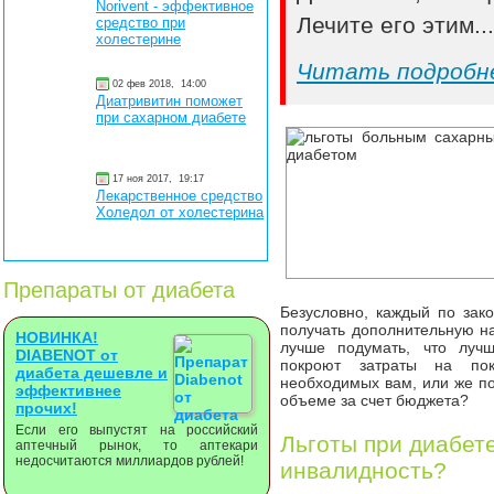
Norivent - эффективное
Лечите его этим..
средство при
холестерине
Читать подробн
02 фев 2018,
14:00
Диатривитин поможет
при сахарном диабете
17 ноя 2017,
19:17
Лекарственное средство
Холедол от холестерина
Препараты от диабета
Безусловно, каждый по зако
получать дополнительную на
НОВИНКА!
лучше подумать, что лучш
DIABENOT от
покроют затраты на пок
диабета дешевле и
необходимых вам, или же п
эффективнее
объеме за счет бюджета?
прочих!
Если его выпустят на российский
Льготы при диабете
аптечный рынок, то аптекари
недосчитаются миллиардов рублей!
инвалидность?