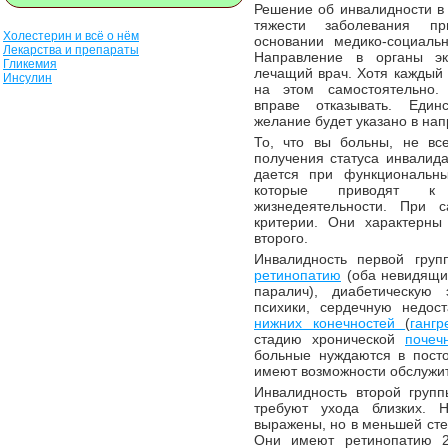
Решение об инвалидности в 
тяжести заболевания пр
Холестерин и всё о нём
основании медико-социальн
Лекарства и препараты
Направление в органы эк
Гликемия
лечащий врач. Хотя каждый 
Инсулин
на этом самостоятельно
вправе отказывать. Един
желание будет указано в на
То, что вы больны, не вс
получения статуса инвалида
дается при функциональны
которые приводят к 
жизнедеятельности. При 
критерии. Они характерны
второго.
Инвалидность первой груп
ретинопатию
(оба невидящих
паралич), диабетическу
психики, сердечную недос
нижних конечностей
(
гангр
стадию хронической
почеч
больные нуждаются в пост
имеют возможности обслужит
Инвалидность второй групп
требуют ухода близких. 
выражены, но в меньшей сте
Они имеют ретинопатию 2