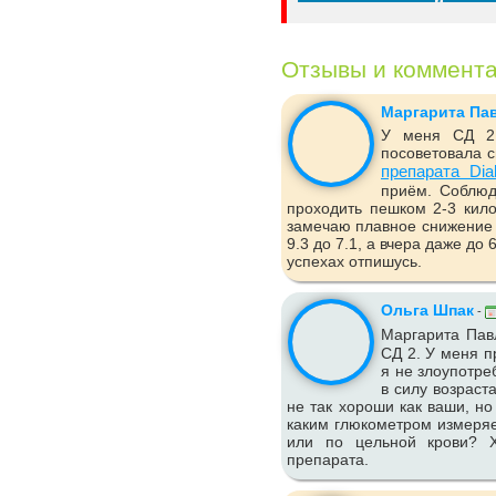
Отзывы и коммент
Маргарита Па
У меня СД 2 
посоветовала с
препарата Dia
приём. Соблюд
проходить пешком 2-3 кило
замечаю плавное снижение 
9.3 до 7.1, а вчера даже до
успехах отпишусь.
Ольга Шпак
-
Маргарита Пав
СД 2. У меня п
я не злоупотре
в силу возраст
не так хороши как ваши, но
каким глюкометром измеряе
или по цельной крови? Х
препарата.