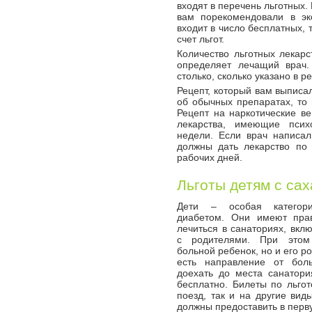
входят в перечень льготных.
вам порекомендовали в эк
входит в число бесплатных, 
счет льгот.
Количество льготных лекарс
определяет лечащий врач
столько, сколько указано в р
Рецепт, который вам выписал
об обычных препаратах, то 
Рецепт на наркотические в
лекарства, имеющие псих
недели. Если врач написал
должны дать лекарство по
рабочих дней.
Льготы детям с са
Дети – особая категор
диабетом. Они имеют пра
лечиться в санаториях, вкл
с родителями. При этом
больной ребенок, но и его р
есть направление от бол
доехать до места санатори
бесплатно. Билеты по льгот
поезд, так и на другие вид
должны предоставить в перв