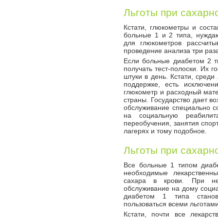
Льготы при сахарн
Кстати, глюкометры и соста
больные 1 и 2 типа, нужд
для глюкометров рассчиты
проведение анализа три раза
Если больные диабетом 2 т
получать тест-полоски. Их г
штуки в день. Кстати, сред
поддержке, есть исключен
глюкометр и расходный мате
страны. Государство дает в
обслуживание специально со
на социальную реабили
переобучения, занятия спор
лагерях и тому подобное.
Льготы при сахарн
Все больные 1 типом диаб
необходимые лекарственн
сахара в крови. При нео
обслуживание на дому соци
диабетом 1 типа станов
пользоваться всеми льготами
Кстати, почти все лекарс