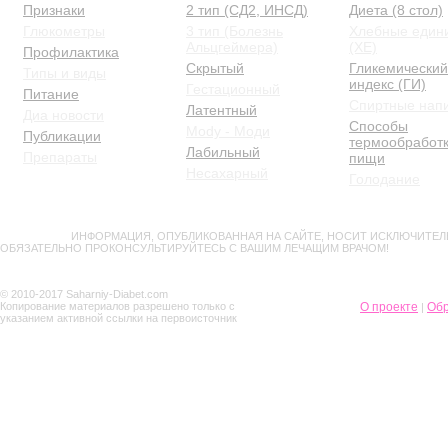
Признаки
2 тип (СД2, ИНСД)
Диета (8 стол)
Глюкометры
3 тип (Болезнь
Хлебные един
Альцгеймера)
(ХЕ)
Профилактика
Скрытый
Гликемический
Типы и виды
индекс (ГИ)
Гестационный
Питание
Спиртные нап
Латентный
Диа новости
Способы
Mody - Моди
Публикации
термообработ
Лабильный
Препараты
пищи
Несахарный
Голодание
ВНИМАНИЕ!
ИНФОРМАЦИЯ, ОПУБЛИКОВАННАЯ НА САЙТЕ, НОСИТ ИСКЛЮЧИТЕЛ
ОБЯЗАТЕЛЬНО ПРОКОНСУЛЬТИРУЙТЕСЬ С ВАШИМ ЛЕЧАЩИМ ВРАЧОМ!
© 2010-2017 Saharniy-Diabet.com
Копирование материалов разрешено только с
О проекте
Обр
|
указанием активной ссылки на первоисточник