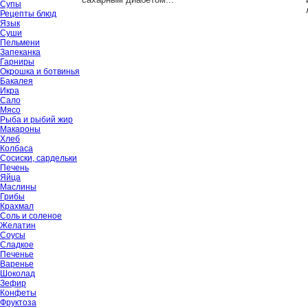
Супы
Рецепты блюд
Язык
Суши
Пельмени
Запеканка
Гарниры
Окрошка и ботвинья
Бакалея
Икра
Сало
Мясо
Рыба и рыбий жир
Макароны
Хлеб
Колбаса
Сосиски, сардельки
Печень
Яйца
Маслины
Грибы
Крахмал
Соль и соленое
Желатин
Соусы
Сладкое
Печенье
Варенье
Шоколад
Зефир
Конфеты
Фруктоза