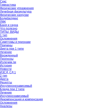
Секс
Гимнастика
Физические упражнения
Лечебная физкультура
Физические нагрузки
Бодибилдинг
ЛФК
Баня и сауна
Что полезно
ТИПЫ, ВИДЫ
1 тип
Осложнения
Симптомы и признаки
Причины
Диета при 1 типе
Лечение
Врожденный
Прогнозы
Излечим ли
История
Новости
ИЗСД, СД 1
2 тип
Диета
Рецепты
Инсулинонезависимый
Блюда при 2 типе
Лечение
Инсулинозависимый
Декомпенсация и компенсация
Осложнения
Анализы