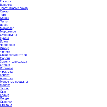
Глюкоза
Выпечка
Тростниковый сахар
Сахар
Торт
Блины
Тесто
Десерт
Мармелад
Мороженое
Сухофрукты
Курага
Изюм
Чернослив
Инжир
Финики
Сахарозаменители
Сорбит
Заменители сахара
Стевия
Изомальт
Фруктоза
Ксилит
Аспартам
Молочные продукты
Молоко
Творог
Сыр
Кефир
Йогурт
Сырники
Сметана