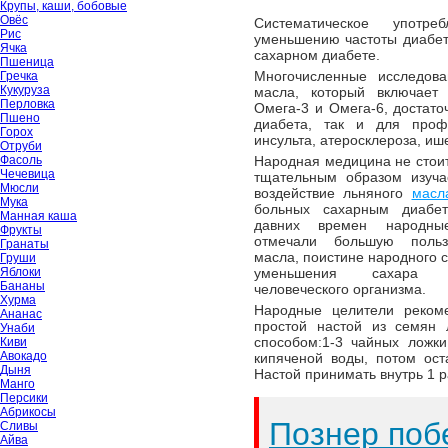
Крупы, каши, бобовые
Овёс
Систематическое употре
Рис
уменьшению частоты диабети
Ячка
сахарном диабете.
Пшеница
Многочисленные исследова
Гречка
Кукуруза
масла, который включае
Перловка
Омега-3 и Омега-6, достато
Пшено
диабета, так и для профи
Горох
инсульта, атеросклероза, иш
Отруби
Фасоль
Народная медицина не стоит
Чечевица
тщательным образом изуча
Мюсли
воздействие льняного
масл
Мука
больных сахарным диабе
Манная каша
давних времен народны
Фрукты
отмечали большую польз
Гранаты
масла, поистине народного с
Груши
Яблоки
уменьшения сахара
Бананы
человеческого организма.
Хурма
Народные целители реком
Ананас
простой настой из семян 
Унаби
способом:1-3 чайных ложк
Киви
Авокадо
кипяченой воды, потом ост
Дыня
Настой принимать внутрь 1 р
Манго
Персики
Абрикосы
Познер поб
Сливы
Айва