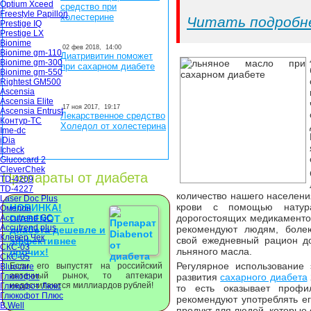
Optium Xceed
средство при
Freestyle Papillon
холестерине
Читать подробн
Prestige IQ
Prestige LX
Bionime
02 фев 2018,
14:00
Bionime gm-110
Диатривитин поможет
Bionime gm-300
при сахарном диабете
Bionime gm-550
Rightest GM500
Ascensia
Ascensia Elite
17 ноя 2017,
19:17
Ascensia Entrust
Лекарственное средство
Контур-ТС
Холедол от холестерина
Ime-dc
iDia
Icheck
Glucocard 2
CleverChek
Препараты от диабета
TD-4209
TD-4227
количество нашего населени
Laser Doc Plus
крови с помощью натур
НОВИНКА!
Омелон
дорогостоящих медикаменто
Accutrend GC
DIABENOT от
Accutrend plus
рекомендуют людям, боле
диабета дешевле и
Клевер Чек
свой ежедневный рацион д
эффективнее
СКС-03
льняного масла.
прочих!
СКС-05
Регулярное использование 
Если его выпустят на российский
Bluecare
аптечный рынок, то аптекари
Глюкофот
развития
сахарного диабета
недосчитаются миллиардов рублей!
Глюкофот Люкс
то есть оказывает профил
Глюкофот Плюс
рекомендуют употреблять е
B.Well
продукт для людей, которые