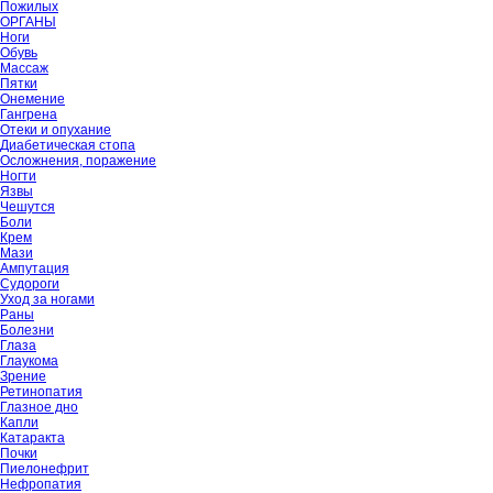
Пожилых
ОРГАНЫ
Ноги
Обувь
Массаж
Пятки
Онемение
Гангрена
Отеки и опухание
Диабетическая стопа
Осложнения, поражение
Ногти
Язвы
Чешутся
Боли
Крем
Мази
Ампутация
Судороги
Уход за ногами
Раны
Болезни
Глаза
Глаукома
Зрение
Ретинопатия
Глазное дно
Капли
Катаракта
Почки
Пиелонефрит
Нефропатия