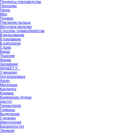
Продукты пчеловодства
Прополис
Перга
Мёд
Подмор
Пчелиная пыльца
Маточное молочко
Способы термообработки
В мультиварке
В пароварке
В аэрогриле
Сушка
Варка
Тушение
Жарка
Запекание
ДИАБЕТ У...
У женщин
Зуд влагалища
Аборт
Месячные
Кандидоз
Климакс
Кормление грудью
Цистит
Гинекология
Гормоны
Выделения
У мужчин
Импотенция
Баланопостит
Эрекция