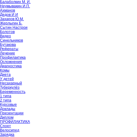
Балаболкин М. И.
Неумывакин И.П.
Ахманов
Дедов И И
Захаров Ю.М.
Жерлыгин Б.
Сытин Настрои
Болотов
Видео
Синельников
Бутакова
Рефераты
Лечение
Профилактика
Осложнения
Диагностика
Комы
Диета
У детей
Несахарный
Туберкулёз
Беременность
1 типа
2 типа
Курсовые
Доклады
Презентации
Диплом
ПРОФИЛАКТИКА
Спорт
Велосипед
Зарядка