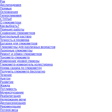
Рак
Дислипидемия
Прямые
Осложнения
Гипергликемия
СТАТЬИ
О глюкометрах
Как выбрать?
Принцип работы
Сравнение глюкометров
Контрольный раствор
Точность и проверка
Батареи для глюкометров
Глюкометры для различных возрастов
Лазерные глюкометры
Ремонт и обмен глюкометров
Тонометр-глюкометр
Измерение уровня глюкозы
Глюкометр-измеритель холестирина
Норма сахара по глюкометру
Получить глюкометр бесплатно
Течение
Ацетон
Развитие
Жажда
Потливость
Мочеиспускание
Реабилитация
Недержание мочи
Диспансеризация
Рекомендации
Потеря веса