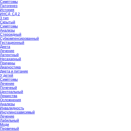
Симптомы
Патогенез
История
ИНСД, СД 2
3 тип
Скрытый
Симптомы
Анализы
Стероидный
Субкомпенсированный
Гестационный
Диета
Лечение
Латентный
Несахарный
Причины
Диагностика
Диета и питание
У детей
Симптомы
Лечение
Почечный
Центральный
Лекарства
Осложнения
Анализы
Инвалидность
Инсулинозависимый
Лечение
Лабильный
Моди
Первичный