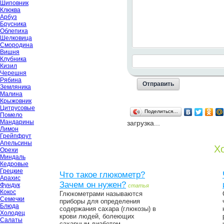
Шиповник
Клюква
Арбуз
Брусника
Облепиха
Шелковица
Смородина
Вишня
Клубника
Кизил
Черешня
Рябина
Земляника
Малина
Крыжовник
Цитрусовые
Поделиться…
Помело
Мандарины
загрузка...
Лимон
Грейпфрут
Апельсины
Хо
Орехи
Миндаль
Кедровые
Грецкие
Что такое глюкометр?
Арахис
Зачем он нужен?
Фундук
статья
Кокос
Глюкометрами называются
Семечки
приборы для определения
Блюда
содержания сахара (глюкозы) в
Холодец
крови людей, болеющих
Салаты
сахарным диабетом...