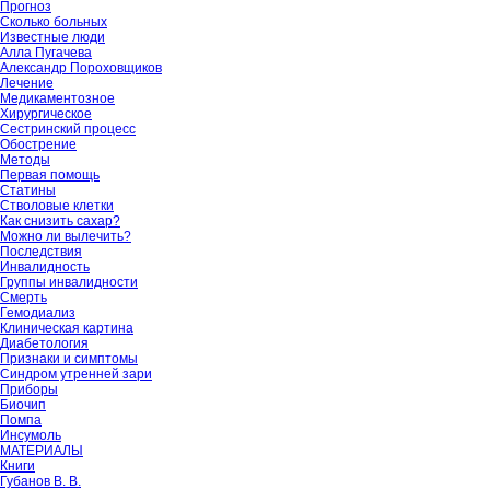
Прогноз
Сколько больных
Известные люди
Алла Пугачева
Александр Пороховщиков
Лечение
Медикаментозное
Хирургическое
Сестринский процесс
Обострение
Методы
Первая помощь
Статины
Стволовые клетки
Как снизить сахар?
Можно ли вылечить?
Последствия
Инвалидность
Группы инвалидности
Смерть
Гемодиализ
Клиническая картина
Диабетология
Признаки и симптомы
Синдром утренней зари
Приборы
Биочип
Помпа
Инсумоль
МАТЕРИАЛЫ
Книги
Губанов В. В.