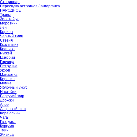
Стационар
Пересадка островков Лангерганса
НАРОДНОЕ
Травы
Золотой ус
Морозник
Лён
Корица
Черный тмин
Стевия
Козлятник
Крапива
Рыжей
Цикорий
Горчица
Петрушка
Укроп
Манжетка
Керосин
Мумиё
Яблочный уксус
Настойки
Барсучий жир
Дрожжи
Алоэ
Лавровый лист
Кора осины
Чага
Гвоздика
Куркума
Тмин
Живица