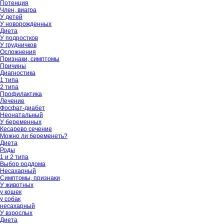
Потенция
Член, виагра
У детей
У новорожденных
Диета
У подростков
У грудничков
Осложнения
Признаки, симптомы
Причины
Диагностика
1 типа
2 типа
Профилактика
Лечение
Фосфат-диабет
Неонатальный
У беременных
Кесарево сечение
Можно ли беременеть?
Диета
Роды
1 и 2 типа
Выбор роддома
Несахарный
Симптомы, признаки
У животных
у кошек
у собак
несахарный
У взрослых
Диета