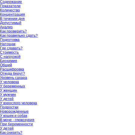
Содержание
Показатели
Количество
Концентрация
В течении дня
Допустимый
Анализ
Как проверить?
Как правильно сдать?
Подготовка
Натощак
Где сдавать?
Стоимость
С нагрузкой
Биохимия
Общий
Расшифровка
Откуда берут?
Уровень сахара
У человека
У беременных
У женщин
У мужчин
У детей
У взрослого человека
Подростки
Новорожденные
У кошек и собак
В моче - глюкозурия
При беременности
У детей
Как снизить?