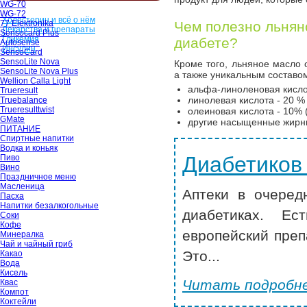
WG-70
WG-72
Холестерин и всё о нём
77 Elektronika
Чем полезно льнян
Лекарства и препараты
Sensocard Plus
Гликемия
диабете?
Autosense
Инсулин
SensoCard
SensoLite Nova
Кроме того, льняное масло
SensoLite Nova Plus
а также уникальным составо
Wellion Calla Light
альфа-линоленовая кислот
Trueresult
линолевая кислота - 20 %
Truebalance
Trueresulttwist
олеиновая кислота - 10% 
GMate
другие насыщенные жирны
ПИТАНИЕ
Спиртные напитки
Водка и коньяк
Диабетиков
Пиво
Вино
Праздничное меню
Масленица
Аптеки в очеред
Пасха
Напитки безалкогольные
диабетиках. Ес
Соки
Кофе
европейский преп
Минералка
Чай и чайный гриб
Это...
Какао
Вода
Кисель
Читать подробне
Квас
Компот
Коктейли