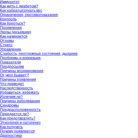
Иммунитет
Как жить с диабетом?
Как набрать/согнать вес
Ограничения, противопоказания
Контроль
Как бороться?
Проявления
Уколы (инъекции)
Как начинается
Отзывы
Стресс
Управление
Слабость, неотложные состояния, дыхание
Проблемы и коррекция
Показатели
Предпосылки
Причины возникновения
От чего бывает?
Причины появления
Что приводит
Наследственность
Избавиться, избежать
Излечим ли?
Причины заболевания
Синдромы
Предрасположенность
Передается ли?
Как предотвратить?
Этиология и патогенез
Как получить
Почему появляется
Диагностика