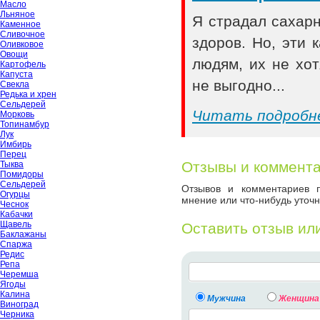
Масло
Льняное
Я страдал сахар
Каменное
Сливочное
здоров. Но, эти
Оливковое
Овощи
людям, их не хот
Картофель
Капуста
не выгодно...
Свекла
Редька и хрен
Сельдерей
Читать подробн
Морковь
Топинамбур
Лук
Имбирь
Перец
Отзывы и коммент
Тыква
Помидоры
Сельдерей
Отзывов и комментариев п
Огурцы
мнение или что-нибудь уточн
Чеснок
Кабачки
Щавель
Оставить отзыв ил
Баклажаны
Спаржа
Редис
Репа
Черемша
Ягоды
Калина
Мужчина
Женщина
Виноград
Черника