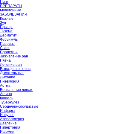
Цинк
ПРЕПАРАТЫ
Мочегонные
ЗАБОЛЕВАНИЯ
Кожные
Зуд
Прыщи
Экзема
Дерматит
Фурункулы
Псориаз
Сыпи
Пролежни
Заживление ран
Пятна
Лечение ран
Выпадение волос
Дыхательные
Дыхание
Пневмония
Астма
Воспаление легких
Ангина
Кашель
Туберкулез
Сердечно-сосудистые
Инфаркт
Инсульт
Атеросклероз
Давление
Гипертония
Ишемия