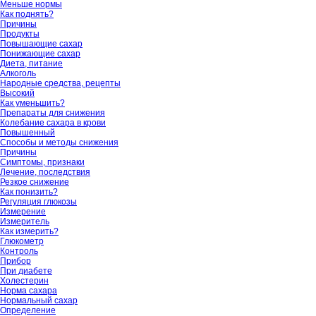
Меньше нормы
Как поднять?
Причины
Продукты
Повышающие сахар
Понижающие сахар
Диета, питание
Алкоголь
Народные средства, рецепты
Высокий
Как уменьшить?
Препараты для снижения
Колебание сахара в крови
Повышенный
Способы и методы снижения
Причины
Симптомы, признаки
Лечение, последствия
Резкое снижение
Как понизить?
Регуляция глюкозы
Измерение
Измеритель
Как измерить?
Глюкометр
Контроль
Прибор
При диабете
Холестерин
Норма сахара
Нормальный сахар
Определение