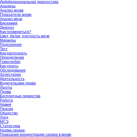
Дифференциальная диагностика
Анализы
Анализ крови
Показатели крови
Анализ мочи
Биохимия
Диагноз
Как провериться?
Цвет, белок, плотность мочи
Маркеры
Подозрение
Тест
Как распознать
Определение
Гемоглобин
Как узнать
Обследование
Холестерин
Деятельность
Водительские права
Льготы
Права
Бесплатные лекарства
Работа
Армия
Пенсия
Общество
Уход
МСЭ
Статистика
Норма сахара
Показания концентрации сахара в крови