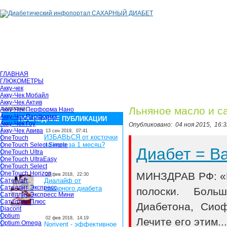
ГЛАВНАЯ
ГЛЮКОМЕТРЫ
Акку-чек
Акку-Чек Мобайл
Акку-Чек Актив
загрузка...
Льняное масло и с
Акку-Чек Перформа Нано
Акку-Чек Перформа
ПОСЛЕДНИЕ ПУБЛИКАЦИИ
Акку-Чек Гоу
Опубликовано:
04 ноя 2015,
16:3
Акку-Чек Авива
13 сен 2019,
07:41
ИЗБАВЬСЯ от косточки
OneTouch
на ноге за 1 месяц?
OneTouch Select Simple
Диабет = 
OneTouch Ultra
OneTouch UltraEasy
OneTouch Select
OneTouch Horizon
МИНЗДРАВ РФ: «В
28 фев 2018,
22:30
Сателлит
Диалайф от
Сателлит Экспресс
сахарного диабета
полоски. Боль
Сателлит Экспресс Мини
Сателлит Плюс
Диабетона, Сио
Diacont
Optium
02 фев 2018,
14:19
Лечите его этим..
Optium Omega
Norivent - эффективное