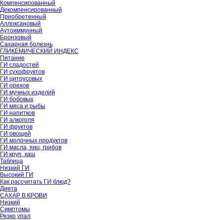
Компенсированный
Декомпенсированный
Приобретенный
Аллоксановый
Аутоиммунный
Бронзовый
Сахарная болезнь
ГЛИКЕМИЧЕСКИЙ ИНДЕКС
Питание
ГИ сладостей
ГИ сухофруктов
ГИ цитрусовых
ГИ орехов
ГИ мучных изделий
ГИ бобовых
ГИ мяса и рыбы
ГИ напитков
ГИ алкоголя
ГИ фруктов
ГИ овощей
ГИ молочных продуктов
ГИ масла, яиц, грибов
ГИ круп, каш
Таблица
Низкий ГИ
Высокий ГИ
Как рассчитать ГИ блюд?
Диета
САХАР В КРОВИ
Низкий
Симптомы
Резко упал