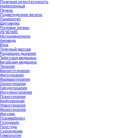
Почечная недостаточность
Нефрогенный
Печень
Поджелудочная железа
Панкреатит
Щитовидка
Половые органы
ЛЕЧЕНИЕ
Нетрадиционное
Аюрведа
Йога
Точечный массаж
Рыдающее дыхание
Тибетская медицина
Китайская медицина
Терапия
Магнитотерапия
Фитотерапия
Фармакотерапия
Озонотерапия
Гирудотерапия
Инсулинотерапия
Психотерапия
Инфузионная
Уринотерапия
Физиотерапия
Инсулин
Плазмаферез
Голодание
Простуда
Сыроедение
Гомеопатия