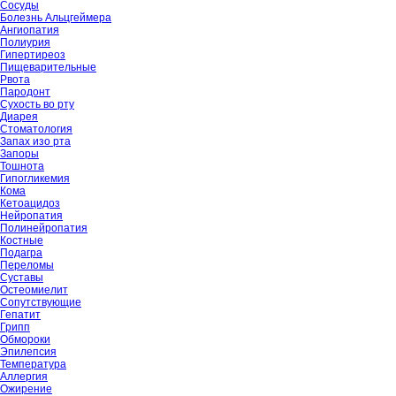
Сосуды
Болезнь Альцгеймера
Ангиопатия
Полиурия
Гипертиреоз
Пищеварительные
Рвота
Пародонт
Сухость во рту
Диарея
Стоматология
Запах изо рта
Запоры
Тошнота
Гипогликемия
Кома
Кетоацидоз
Нейропатия
Полинейропатия
Костные
Подагра
Переломы
Суставы
Остеомиелит
Сопутствующие
Гепатит
Грипп
Обмороки
Эпилепсия
Температура
Аллергия
Ожирение