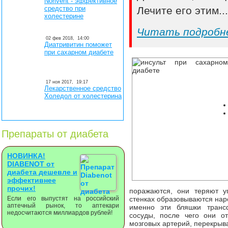
Norivent - эффективное
средство при
Лечите его этим..
холестерине
Читать подробн
02 фев 2018,
14:00
Диатривитин поможет
при сахарном диабете
17 ноя 2017,
19:17
Лекарственное средство
Холедол от холестерина
Препараты от диабета
НОВИНКА!
DIABENOT от
диабета дешевле и
эффективнее
прочих!
поражаются, они теряют у
Если его выпустят на российский
стенках образовываются нар
аптечный рынок, то аптекари
именно эти бляшки транс
недосчитаются миллиардов рублей!
сосуды, после чего они о
мозговых артерий, перекрыва