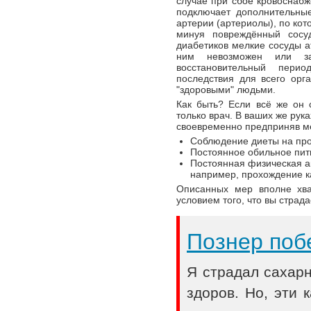
случае при сбое кровоснабже
подключает дополнительны
артерии (артериолы), по кот
минуя повреждённый сосуд
диабетиков мелкие сосуды а
ним невозможен или за
восстановительный пери
последствия для всего орг
"здоровыми" людьми.
Как быть? Если всё же он 
только врач. В ваших же рук
своевременно предприняв ме
Соблюдение диеты на про
Постоянное обильное пить
Постоянная физическая ак
например, прохождение к
Описанных мер вполне хва
условием того, что вы страд
Познер поб
Я страдал сахар
здоров. Но, эти