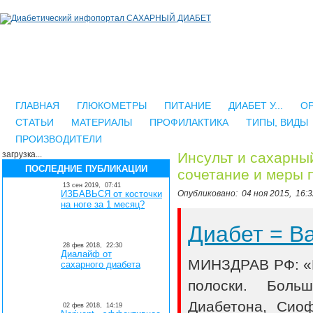
ГЛАВНАЯ
ГЛЮКОМЕТРЫ
ПИТАНИЕ
ДИАБЕТ У...
О
СТАТЬИ
МАТЕРИАЛЫ
ПРОФИЛАКТИКА
ТИПЫ, ВИДЫ
ПРОИЗВОДИТЕЛИ
загрузка...
Инсульт и сахарный
ПОСЛЕДНИЕ ПУБЛИКАЦИИ
сочетание и меры 
13 сен 2019,
07:41
ИЗБАВЬСЯ от косточки
Опубликовано:
04 ноя 2015,
16:3
на ноге за 1 месяц?
Диабет = 
28 фев 2018,
22:30
Диалайф от
МИНЗДРАВ РФ: «В
сахарного диабета
полоски. Боль
Диабетона, Сио
02 фев 2018,
14:19