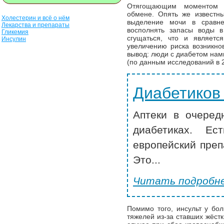
Отягощающим моментом с
обмене. Опять же известн
Холестерин и всё о нём
выделение мочи в сравн
Лекарства и препараты
восполнять запасы воды в
Гликемия
сгущаться, что и являет
Инсулин
увеличению риска возникно
вывод: люди с диабетом нам
(по данным исследований в 2
Диабетиков
Аптеки в очеред
диабетиках. Ес
европейский преп
Это...
Читать подробне
Помимо того, инсульт у бо
тяжелей из-за ставших жёст