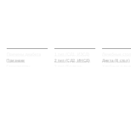
О Диабете
Типы и виды
Питание
Причины диабета
1 тип (СД1, ИЗСД)
Лечебные сто
Признаки
2 тип (СД2, ИНСД)
Диета (8 стол)
Глюкометры
3 тип (Болезнь
Хлебные един
Альцгеймера)
(ХЕ)
Профилактика
Скрытый
Гликемический
Типы и виды
индекс (ГИ)
Гестационный
Питание
Спиртные нап
Латентный
Диа новости
Способы
Mody - Моди
Публикации
термообработ
Лабильный
Препараты
пищи
Несахарный
Голодание
ВНИМАНИЕ!
ИНФОРМАЦИЯ, ОПУБЛИКОВАННАЯ НА САЙТЕ, НОСИТ ИСКЛЮЧИТЕЛ
ОБЯЗАТЕЛЬНО ПРОКОНСУЛЬТИРУЙТЕСЬ С ВАШИМ ЛЕЧАЩИМ ВРАЧОМ!