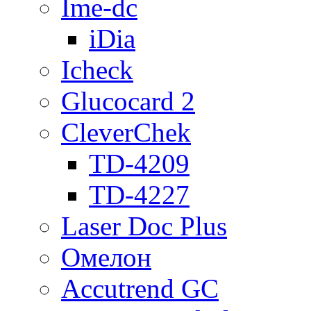
Ime-dc
iDia
Icheck
Glucocard 2
CleverChek
TD-4209
TD-4227
Laser Doc Plus
Омелон
Accutrend GC