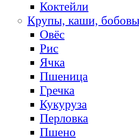
Коктейли
Крупы, каши, бобов
Овёс
Рис
Ячка
Пшеница
Гречка
Кукуруза
Перловка
Пшено