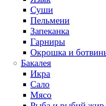
Суши
Пельмени
Запеканка
Гарниры
Окрошка и ботвин
Бакалея
Икра
Сало
Мясо
Рыба и рыбий жир