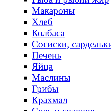
Макароны
Хлеб
Колбаса
Сосиски, сардельк
Печень
Яйца
Маслины
Грибы
Крахмал
Соль и соленое