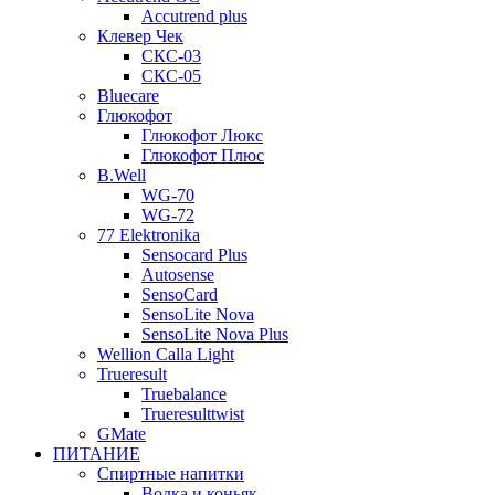
Accutrend plus
Клевер Чек
СКС-03
СКС-05
Bluecare
Глюкофот
Глюкофот Люкс
Глюкофот Плюс
B.Well
WG-70
WG-72
77 Elektronika
Sensocard Plus
Autosense
SensoCard
SensoLite Nova
SensoLite Nova Plus
Wellion Calla Light
Trueresult
Truebalance
Trueresulttwist
GMate
ПИТАНИЕ
Спиртные напитки
Водка и коньяк