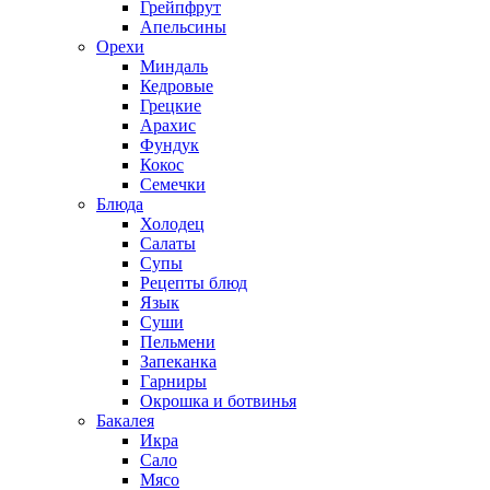
Грейпфрут
Апельсины
Орехи
Миндаль
Кедровые
Грецкие
Арахис
Фундук
Кокос
Семечки
Блюда
Холодец
Салаты
Супы
Рецепты блюд
Язык
Суши
Пельмени
Запеканка
Гарниры
Окрошка и ботвинья
Бакалея
Икра
Сало
Мясо