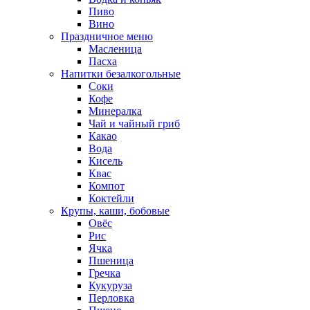
Пиво
Вино
Праздничное меню
Масленица
Пасха
Напитки безалкогольные
Соки
Кофе
Минералка
Чай и чайный гриб
Какао
Вода
Кисель
Квас
Компот
Коктейли
Крупы, каши, бобовые
Овёс
Рис
Ячка
Пшеница
Гречка
Кукуруза
Перловка