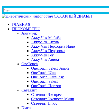
ГЛАВНАЯ
ГЛЮКОМЕТРЫ
Акку-чек
Акку-Чек Мобайл
Акку-Чек Актив
Акку-Чек Перформа Нано
Акку-Чек Перформа
Акку-Чек Гоу
Акку-Чек Авива
OneTouch
OneTouch Select Simple
OneTouch Ultra
OneTouch UltraEasy
OneTouch Select
OneTouch Horizon
Сателлит
Сателлит Экспресс
Сателлит Экспресс Мини
Сателлит Плюс
Diacont