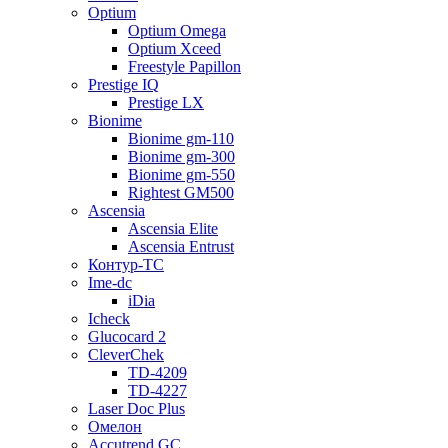
Optium
Optium Omega
Optium Xceed
Freestyle Papillon
Prestige IQ
Prestige LX
Bionime
Bionime gm-110
Bionime gm-300
Bionime gm-550
Rightest GM500
Ascensia
Ascensia Elite
Ascensia Entrust
Контур-ТС
Ime-dc
iDia
Icheck
Glucocard 2
CleverChek
TD-4209
TD-4227
Laser Doc Plus
Омелон
Accutrend GC