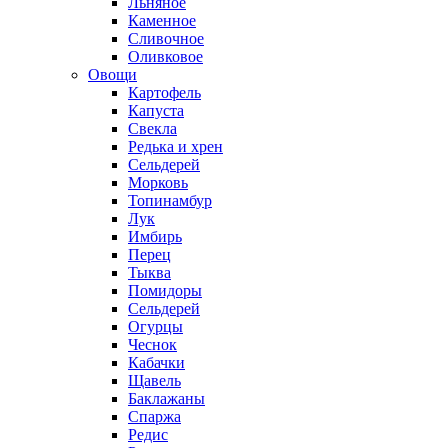
Льняное
Каменное
Сливочное
Оливковое
Овощи
Картофель
Капуста
Свекла
Редька и хрен
Сельдерей
Морковь
Топинамбур
Лук
Имбирь
Перец
Тыква
Помидоры
Сельдерей
Огурцы
Чеснок
Кабачки
Щавель
Баклажаны
Спаржа
Редис