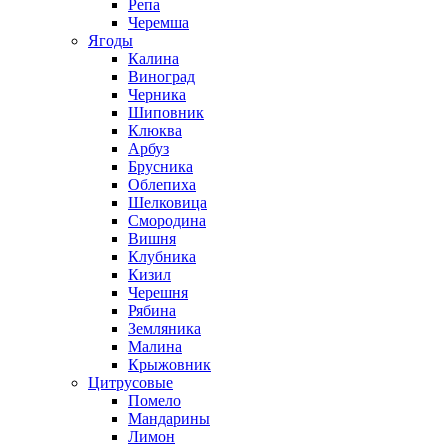
Репа
Черемша
Ягоды
Калина
Виноград
Черника
Шиповник
Клюква
Арбуз
Брусника
Облепиха
Шелковица
Смородина
Вишня
Клубника
Кизил
Черешня
Рябина
Земляника
Малина
Крыжовник
Цитрусовые
Помело
Мандарины
Лимон