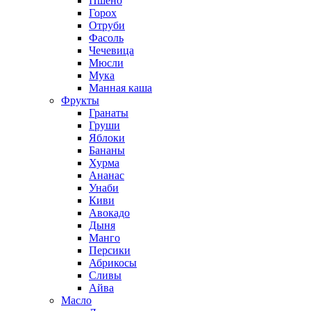
Пшено
Горох
Отруби
Фасоль
Чечевица
Мюсли
Мука
Манная каша
Фрукты
Гранаты
Груши
Яблоки
Бананы
Хурма
Ананас
Унаби
Киви
Авокадо
Дыня
Манго
Персики
Абрикосы
Сливы
Айва
Масло