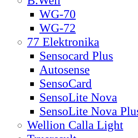
B.Well
WG-70
WG-72
77 Elektronika
Sensocard Plus
Autosense
SensoCard
SensoLite Nova
SensoLite Nova Plu
Wellion Calla Light