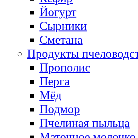
Йогурт
Сырники
Сметана
Продукты пчеловодс
Прополис
Перга
Мёд
Подмор
Пчелиная пыльца
Маточное молочко