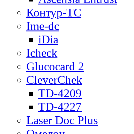
Контур-ТС
Ime-dc
iDia
Icheck
Glucocard 2
CleverChek
TD-4209
TD-4227
Laser Doc Plus
Омелон