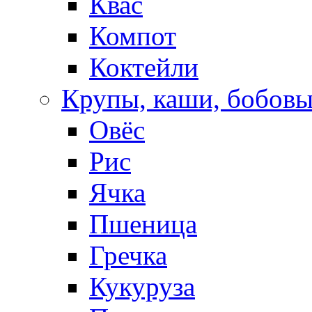
Квас
Компот
Коктейли
Крупы, каши, бобов
Овёс
Рис
Ячка
Пшеница
Гречка
Кукуруза