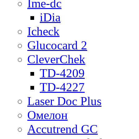
Ime-dc
iDia
Icheck
Glucocard 2
CleverChek
TD-4209
TD-4227
Laser Doc Plus
Омелон
Accutrend GC