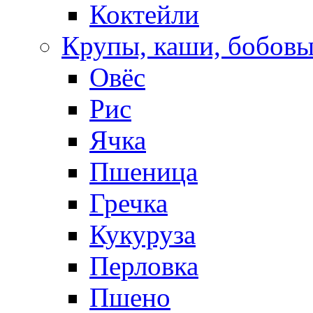
Коктейли
Крупы, каши, бобов
Овёс
Рис
Ячка
Пшеница
Гречка
Кукуруза
Перловка
Пшено