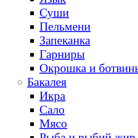
Суши
Пельмени
Запеканка
Гарниры
Окрошка и ботвин
Бакалея
Икра
Сало
Мясо
Рыба и рыбий жир