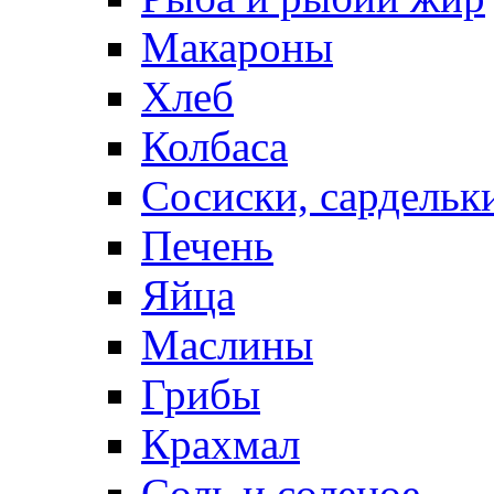
Макароны
Хлеб
Колбаса
Сосиски, сардельк
Печень
Яйца
Маслины
Грибы
Крахмал
Соль и соленое