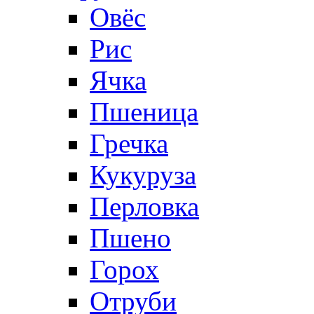
Овёс
Рис
Ячка
Пшеница
Гречка
Кукуруза
Перловка
Пшено
Горох
Отруби