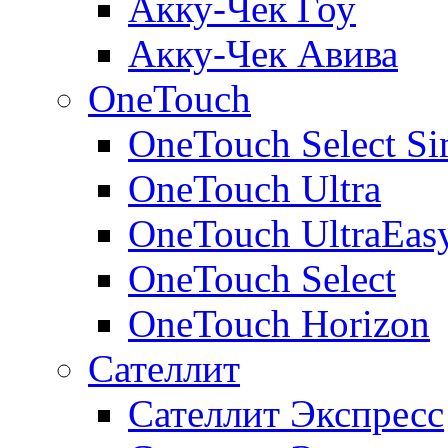
Акку-Чек Гоу
Акку-Чек Авива
OneTouch
OneTouch Select Si
OneTouch Ultra
OneTouch UltraEas
OneTouch Select
OneTouch Horizon
Сателлит
Сателлит Экспресс