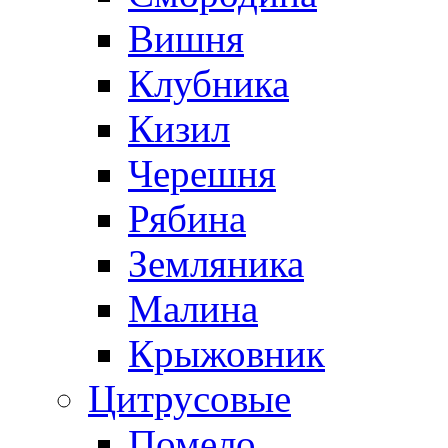
Вишня
Клубника
Кизил
Черешня
Рябина
Земляника
Малина
Крыжовник
Цитрусовые
Помело