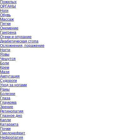
Пожилых
ОРГАНЫ
Ноги
Обувь
Массаж
Пятки
Онемение
Гангрена
Отеки и опухание
Диабетическая стопа
Осложнения, поражение
Ногти
Язвы
Чешутся
Боли
Крем
Мази
Ампутация
Судороги
Уход за ногами
Раны
Болезни
Глаза
Глаукома
Зрение
Ретинопатия
Глазное дно
Капли
Катаракта
Почки
Пиелонефрит
Нефропатия