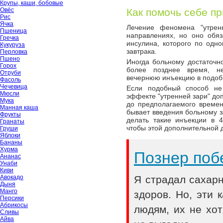
Крупы, каши, бобовые
Как помочь себе пр
Овёс
Рис
Ячка
Лечение феномена "утрен
Пшеница
направлениях, но оно обя
Гречка
инсулина, которого по одн
Кукуруза
завтрака.
Перловка
Пшено
Иногда больному достаточн
Горох
более позднее время, н
Отруби
вечернюю инъекцию в подобн
Фасоль
Чечевица
Если подобный способ не 
Мюсли
эффекте "утренней зари" до
Мука
до предполагаемого времен
Манная каша
бывает введения больному з
Фрукты
делать такие инъекции в 4
Гранаты
чтобы этой дополнительной д
Груши
Яблоки
Бананы
Хурма
Познер поб
Ананас
Унаби
Киви
Я страдал сахар
Авокадо
Дыня
Манго
здоров. Но, эти
Персики
Абрикосы
людям, их не хот
Сливы
Айва