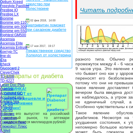
Optium Xceed
средство при
Freestyle Papillon
холестерине
Читать подробн
Prestige IQ
Prestige LX
Bionime
02 фев 2018,
14:00
Bionime gm-110
Диатривитин поможет
Bionime gm-300
при сахарном диабете
Bionime gm-550
Rightest GM500
Ascensia
Ascensia Elite
17 ноя 2017,
19:17
Ascensia Entrust
Лекарственное средство
Контур-ТС
Холедол от холестерина
Ime-dc
разного типа. Обычно р
iDia
промежуток между 4 - 6 час
Icheck
9 часов утра. Это явление 
Glucocard 2
CleverChek
что бывает оно как у здоро
Препараты от диабета
TD-4209
переносят его безболезне
TD-4227
потому что они не превыш
Laser Doc Plus
такое явление доставляет 
НОВИНКА!
Омелон
вечером была введена дост
Accutrend GC
DIABENOT от
не наблюдалось, а утром за
Accutrend plus
диабета дешевле и
не единичный случай, а
Клевер Чек
эффективнее
СКС-03
Особенно чувствительны к си
прочих!
СКС-05
Такое явление обуслов
Если его выпустят на российский
Bluecare
диабетиков. Несмотря на 
аптечный рынок, то аптекари
Глюкофот
ухудшения состояния, к у
недосчитаются миллиардов рублей!
Глюкофот Люкс
Глюкофот Плюс
непомерно большое количес
B.Well
может быть глюкагон, 