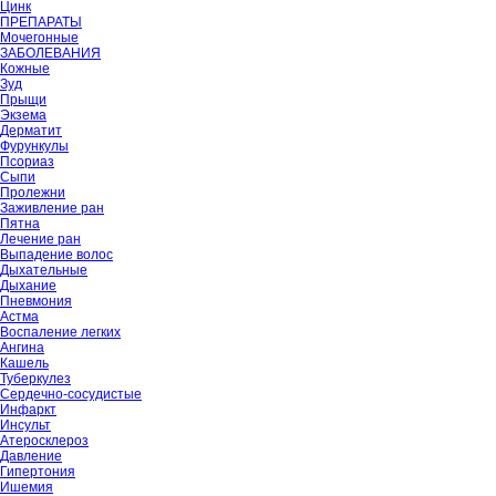
Цинк
ПРЕПАРАТЫ
Мочегонные
ЗАБОЛЕВАНИЯ
Кожные
Зуд
Прыщи
Экзема
Дерматит
Фурункулы
Псориаз
Сыпи
Пролежни
Заживление ран
Пятна
Лечение ран
Выпадение волос
Дыхательные
Дыхание
Пневмония
Астма
Воспаление легких
Ангина
Кашель
Туберкулез
Сердечно-сосудистые
Инфаркт
Инсульт
Атеросклероз
Давление
Гипертония
Ишемия