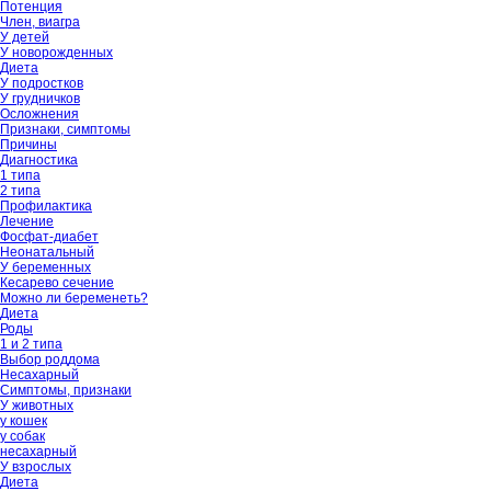
Потенция
Член, виагра
У детей
У новорожденных
Диета
У подростков
У грудничков
Осложнения
Признаки, симптомы
Причины
Диагностика
1 типа
2 типа
Профилактика
Лечение
Фосфат-диабет
Неонатальный
У беременных
Кесарево сечение
Можно ли беременеть?
Диета
Роды
1 и 2 типа
Выбор роддома
Несахарный
Симптомы, признаки
У животных
у кошек
у собак
несахарный
У взрослых
Диета