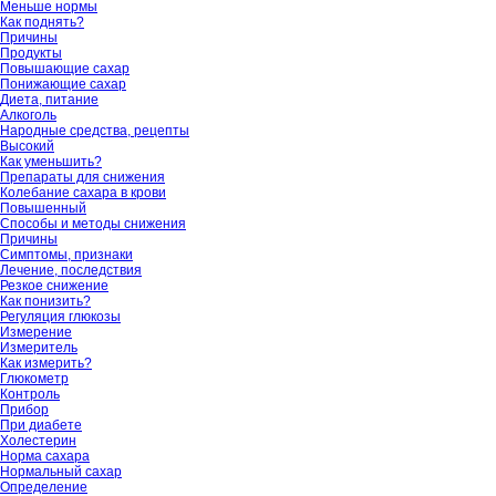
Меньше нормы
Как поднять?
Причины
Продукты
Повышающие сахар
Понижающие сахар
Диета, питание
Алкоголь
Народные средства, рецепты
Высокий
Как уменьшить?
Препараты для снижения
Колебание сахара в крови
Повышенный
Способы и методы снижения
Причины
Симптомы, признаки
Лечение, последствия
Резкое снижение
Как понизить?
Регуляция глюкозы
Измерение
Измеритель
Как измерить?
Глюкометр
Контроль
Прибор
При диабете
Холестерин
Норма сахара
Нормальный сахар
Определение