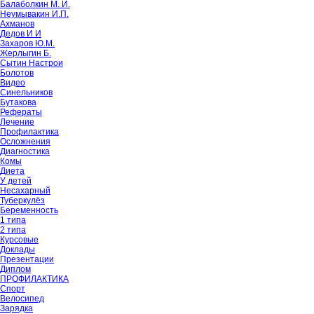
Балаболкин М. И.
Неумывакин И.П.
Ахманов
Дедов И И
Захаров Ю.М.
Жерлыгин Б.
Сытин Настрои
Болотов
Видео
Синельников
Бутакова
Рефераты
Лечение
Профилактика
Осложнения
Диагностика
Комы
Диета
У детей
Несахарный
Туберкулёз
Беременность
1 типа
2 типа
Курсовые
Доклады
Презентации
Диплом
ПРОФИЛАКТИКА
Спорт
Велосипед
Зарядка