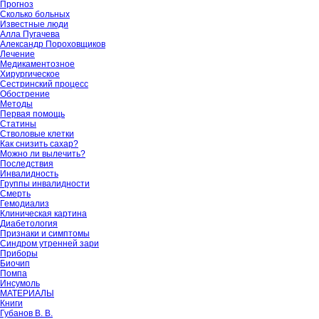
Прогноз
Сколько больных
Известные люди
Алла Пугачева
Александр Пороховщиков
Лечение
Медикаментозное
Хирургическое
Сестринский процесс
Обострение
Методы
Первая помощь
Статины
Стволовые клетки
Как снизить сахар?
Можно ли вылечить?
Последствия
Инвалидность
Группы инвалидности
Смерть
Гемодиализ
Клиническая картина
Диабетология
Признаки и симптомы
Синдром утренней зари
Приборы
Биочип
Помпа
Инсумоль
МАТЕРИАЛЫ
Книги
Губанов В. В.