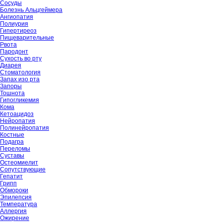
Сосуды
Болезнь Альцгеймера
Ангиопатия
Полиурия
Гипертиреоз
Пищеварительные
Рвота
Пародонт
Сухость во рту
Диарея
Стоматология
Запах изо рта
Запоры
Тошнота
Гипогликемия
Кома
Кетоацидоз
Нейропатия
Полинейропатия
Костные
Подагра
Переломы
Суставы
Остеомиелит
Сопутствующие
Гепатит
Грипп
Обмороки
Эпилепсия
Температура
Аллергия
Ожирение