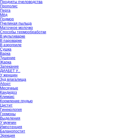
Продукты пчеловодства
Прополис
Перга
Мёд
Подмор
Пчелиная пыльца
Маточное молочко
Способы термообработки
В мультиварке
В пароварке
В аэрогриле
Сушка
Варка
Тушение
Жарка
Запекание
ДИАБЕТ У...
У женщин
Зуд влагалища
Аборт
Месячные
Кандидоз
Климакс
Кормление грудью
Цистит
Гинекология
Гормоны
Выделения
У мужчин
Импотенция
Баланопостит
Эрекция