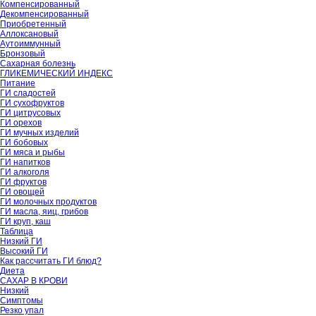
Компенсированный
Декомпенсированный
Приобретенный
Аллоксановый
Аутоиммунный
Бронзовый
Сахарная болезнь
ГЛИКЕМИЧЕСКИЙ ИНДЕКС
Питание
ГИ сладостей
ГИ сухофруктов
ГИ цитрусовых
ГИ орехов
ГИ мучных изделий
ГИ бобовых
ГИ мяса и рыбы
ГИ напитков
ГИ алкоголя
ГИ фруктов
ГИ овощей
ГИ молочных продуктов
ГИ масла, яиц, грибов
ГИ круп, каш
Таблица
Низкий ГИ
Высокий ГИ
Как рассчитать ГИ блюд?
Диета
САХАР В КРОВИ
Низкий
Симптомы
Резко упал