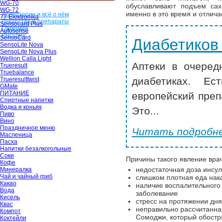
WG-70
обуславливают подъем сах
WG-72
именно в это время и отлич
Холестерин и всё о нём
77 Elektronika
Лекарства и препараты
Sensocard Plus
Гликемия
Autosense
Инсулин
SensoCard
Диабетиков
SensoLite Nova
SensoLite Nova Plus
Wellion Calla Light
Аптеки в очеред
Trueresult
Truebalance
диабетиках. Ес
Trueresulttwist
GMate
ПИТАНИЕ
европейский преп
Спиртные напитки
Водка и коньяк
Это...
Пиво
Вино
Праздничное меню
Читать подробне
Масленица
Пасха
Напитки безалкогольные
Соки
Причины такого явление вр
Кофе
недостаточная доза инсу
Минералка
Чай и чайный гриб
слишком плотная еда нак
Какао
наличие воспалительного
Вода
заболевание
Кисель
стресс на протяжении дня
Квас
неправильно рассчитанна
Компот
Сомоджи, который обостр
Коктейли