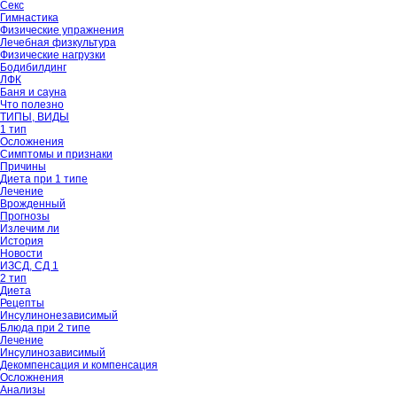
Секс
Гимнастика
Физические упражнения
Лечебная физкультура
Физические нагрузки
Бодибилдинг
ЛФК
Баня и сауна
Что полезно
ТИПЫ, ВИДЫ
1 тип
Осложнения
Симптомы и признаки
Причины
Диета при 1 типе
Лечение
Врожденный
Прогнозы
Излечим ли
История
Новости
ИЗСД, СД 1
2 тип
Диета
Рецепты
Инсулинонезависимый
Блюда при 2 типе
Лечение
Инсулинозависимый
Декомпенсация и компенсация
Осложнения
Анализы