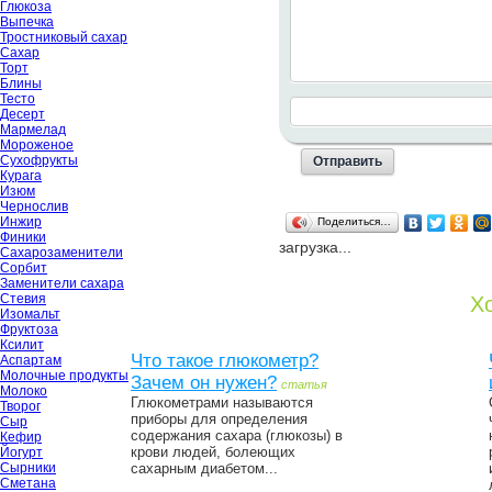
Глюкоза
Выпечка
Тростниковый сахар
Сахар
Торт
Блины
Тесто
Десерт
Мармелад
Мороженое
Сухофрукты
Курага
Изюм
Чернослив
Инжир
Поделиться…
Финики
загрузка...
Сахарозаменители
Сорбит
Заменители сахара
Стевия
Хо
Изомальт
Фруктоза
Ксилит
Что такое глюкометр?
Аспартам
Молочные продукты
Зачем он нужен?
статья
Молоко
Глюкометрами называются
Творог
приборы для определения
Сыр
содержания сахара (глюкозы) в
Кефир
крови людей, болеющих
Йогурт
Сырники
сахарным диабетом...
Сметана