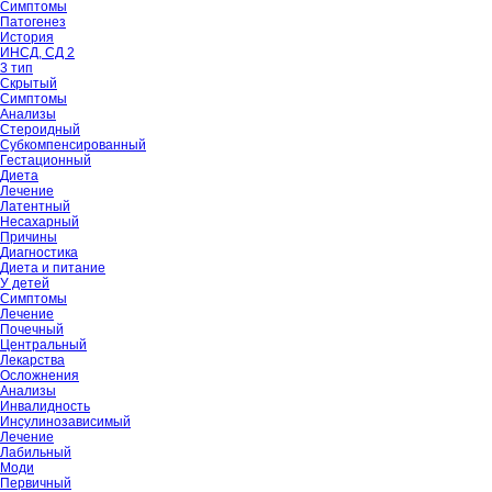
Симптомы
Патогенез
История
ИНСД, СД 2
3 тип
Скрытый
Симптомы
Анализы
Стероидный
Субкомпенсированный
Гестационный
Диета
Лечение
Латентный
Несахарный
Причины
Диагностика
Диета и питание
У детей
Симптомы
Лечение
Почечный
Центральный
Лекарства
Осложнения
Анализы
Инвалидность
Инсулинозависимый
Лечение
Лабильный
Моди
Первичный