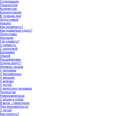
Содержание
Показатели
Количество
Концентрация
В течении дня
Допустимый
Анализ
Как проверить?
Как правильно сдать?
Подготовка
Натощак
Где сдавать?
Стоимость
С нагрузкой
Биохимия
Общий
Расшифровка
Откуда берут?
Уровень сахара
У человека
У беременных
У женщин
У мужчин
У детей
У взрослого человека
Подростки
Новорожденные
У кошек и собак
В моче - глюкозурия
При беременности
У детей
Как снизить?