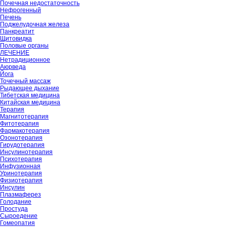
Почечная недостаточность
Нефрогенный
Печень
Поджелудочная железа
Панкреатит
Щитовидка
Половые органы
ЛЕЧЕНИЕ
Нетрадиционное
Аюрведа
Йога
Точечный массаж
Рыдающее дыхание
Тибетская медицина
Китайская медицина
Терапия
Магнитотерапия
Фитотерапия
Фармакотерапия
Озонотерапия
Гирудотерапия
Инсулинотерапия
Психотерапия
Инфузионная
Уринотерапия
Физиотерапия
Инсулин
Плазмаферез
Голодание
Простуда
Сыроедение
Гомеопатия