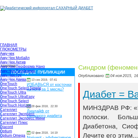
ГЛАВНАЯ
ГЛЮКОМЕТРЫ
Акку-чек
Акку-Чек Мобайл
Акку-Чек Актив
загрузка...
Синдром (феномен,
Акку-Чек Перформа Нано
Акку-Чек Перформа
ПОСЛЕДНИЕ ПУБЛИКАЦИИ
Акку-Чек Гоу
Опубликовано:
04 ноя 2015,
16
Акку-Чек Авива
13 сен 2019,
07:41
OneTouch
ИЗБАВЬСЯ от косточки
OneTouch Select Simple
на ноге за 1 месяц?
Диабет = 
OneTouch Ultra
OneTouch UltraEasy
OneTouch Select
OneTouch Horizon
МИНЗДРАВ РФ: «В
28 фев 2018,
22:30
Сателлит
Диалайф от
Сателлит Экспресс
полоски. Боль
сахарного диабета
Сателлит Экспресс Мини
Сателлит Плюс
Диабетона, Сио
Diacont
Optium
02 фев 2018,
14:19
Лечите его этим..
Optium Omega
Norivent - эффективное