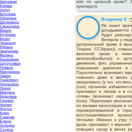
или по цельной крови? Х
Шиповник
Клюква
препарата.
Арбуз
Брусника
Облепиха
Владимир Е
-
Шелковица
Не знают врач
Смородина
догадываются 
Вишня
будет разочар
Клубника
Кизил
Вечером у люде
Черешня
артериальной крови в вен
Рябина
Теорию ССЗ/рака)) повыш
Земляника
венозной крови в нижн
Малина
венозной(избыток) и арт
Крыжовник
движения, физ. упражнений
Цитрусовые
повышения давления в в
Помело
Мандарины
Параллельно возникает вар
Лимон
повышен даже в венах р
Грейпфрут
зашкаливать (у тех, кто вес
Апельсины
(сон) организм избавляетс
Орехи
приливает в лёгкие и в го
Миндаль
головы (возникает характ
Кедровые
боли). Перетекает венозна
Грецкие
Арахис
по мелким капиллярам и со
Фундук
переворачиваемой в гори
Кокос
восстанавливается кров
Семечки
тёплыми. Именно к утру, т
Блюда
кровь приливает к верхней
Холодец
повышен сахар в венах р
Салаты