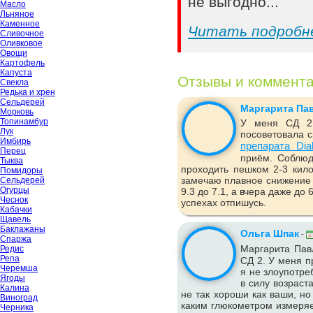
не выгодно...
Масло
Льняное
Каменное
Читать подробн
Сливочное
Оливковое
Овощи
Картофель
Капуста
Отзывы и коммент
Свекла
Редька и хрен
Сельдерей
Маргарита Па
Морковь
Топинамбур
У меня СД 2 
Лук
посоветовала с
Имбирь
препарата Dia
Перец
приём. Соблюд
Тыква
проходить пешком 2-3 кило
Помидоры
замечаю плавное снижение 
Сельдерей
Огурцы
9.3 до 7.1, а вчера даже до
Чеснок
успехах отпишусь.
Кабачки
Щавель
Баклажаны
Ольга Шпак
-
Спаржа
Маргарита Пав
Редис
Репа
СД 2. У меня п
Черемша
я не злоупотре
Ягоды
в силу возраст
Калина
не так хороши как ваши, но
Виноград
каким глюкометром измеряе
Черника