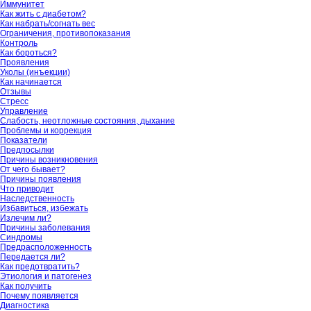
Иммунитет
Как жить с диабетом?
Как набрать/согнать вес
Ограничения, противопоказания
Контроль
Как бороться?
Проявления
Уколы (инъекции)
Как начинается
Отзывы
Стресс
Управление
Слабость, неотложные состояния, дыхание
Проблемы и коррекция
Показатели
Предпосылки
Причины возникновения
От чего бывает?
Причины появления
Что приводит
Наследственность
Избавиться, избежать
Излечим ли?
Причины заболевания
Синдромы
Предрасположенность
Передается ли?
Как предотвратить?
Этиология и патогенез
Как получить
Почему появляется
Диагностика