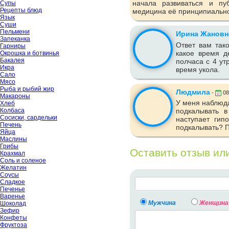
начала развиваться и пу
Супы
Рецепты блюд
медицина её принципиально
Язык
Суши
Пельмени
Ирина Жановн
Запеканка
Ответ вам тако
Гарниры
какое время д
Окрошка и ботвинья
Бакалея
полчаса с 4 ут
Икра
время укола.
Сало
Мясо
Рыба и рыбий жир
Людмила
-
08
Макароны
У меня наблюда
Хлеб
подкалывать в
Колбаса
Сосиски, сардельки
наступает гип
Печень
подкалывать? П
Яйца
Маслины
Грибы
Оставить отзыв ил
Крахмал
Соль и соленое
Желатин
Соусы
Сладкое
Печенье
Варенье
Мужчина
Женщина
Шоколад
Зефир
Конфеты
Фруктоза