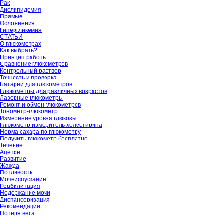
Рак
Дислипидемия
Прямые
Осложнения
Гипергликемия
СТАТЬИ
О глюкометрах
Как выбрать?
Принцип работы
Сравнение глюкометров
Контрольный раствор
Точность и проверка
Батареи для глюкометров
Глюкометры для различных возрастов
Лазерные глюкометры
Ремонт и обмен глюкометров
Тонометр-глюкометр
Измерение уровня глюкозы
Глюкометр-измеритель холестирина
Норма сахара по глюкометру
Получить глюкометр бесплатно
Течение
Ацетон
Развитие
Жажда
Потливость
Мочеиспускание
Реабилитация
Недержание мочи
Диспансеризация
Рекомендации
Потеря веса