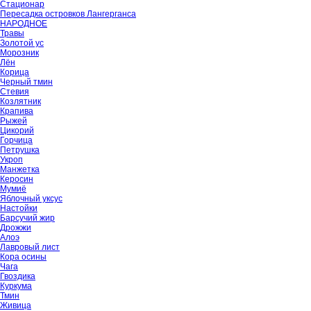
Стационар
Пересадка островков Лангерганса
НАРОДНОЕ
Травы
Золотой ус
Морозник
Лён
Корица
Черный тмин
Стевия
Козлятник
Крапива
Рыжей
Цикорий
Горчица
Петрушка
Укроп
Манжетка
Керосин
Мумиё
Яблочный уксус
Настойки
Барсучий жир
Дрожжи
Алоэ
Лавровый лист
Кора осины
Чага
Гвоздика
Куркума
Тмин
Живица