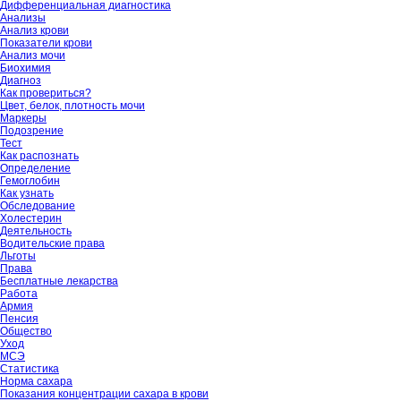
Дифференциальная диагностика
Анализы
Анализ крови
Показатели крови
Анализ мочи
Биохимия
Диагноз
Как провериться?
Цвет, белок, плотность мочи
Маркеры
Подозрение
Тест
Как распознать
Определение
Гемоглобин
Как узнать
Обследование
Холестерин
Деятельность
Водительские права
Льготы
Права
Бесплатные лекарства
Работа
Армия
Пенсия
Общество
Уход
МСЭ
Статистика
Норма сахара
Показания концентрации сахара в крови