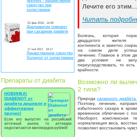
Norivent - эффективное
средство при
Лечите его этим..
холестерине
Читать подробн
02 фев 2018,
14:00
Диатривитин поможет
при сахарном диабете
Болезнь, которая пора
двадцатого жителя Ев
континента и заметно сокра
17 ноя 2017,
19:17
на самом деле успешн
Лекарственное средство
лечению. Главное в этом де
Холедол от холестерина
два условия: не зап
переусердствовать, то есть
крайности.
Препараты от диабета
Возможно ли вылеч
2 типа?
НОВИНКА!
DIABENOT от
Природа
сахарного диабета 
диабета дешевле и
Поэтому, лечение, направ
эффективнее
избыточного сахара в крови
прочих!
временное облегчение с п
Наоборот, комплексная т
Если его выпустят на российский
нормализация веса, восстан
аптечный рынок, то аптекари
позволяет восстановить чувс
недосчитаются миллиардов рублей!