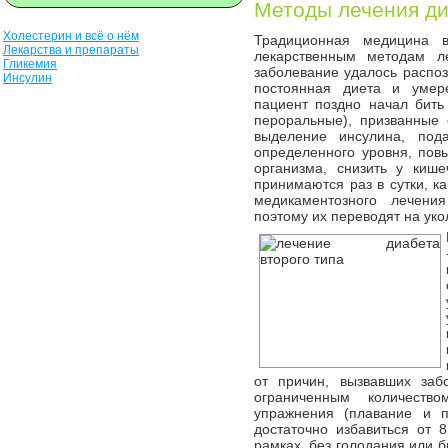
Методы лечения ди
Холестерин и всё о нём
Традиционная медицина 
Лекарства и препараты
лекарственным методам л
Гликемия
заболевание удалось распоз
Инсулин
постоянная диета и умер
пациент поздно начал бить 
пероральные), призванные
выделение инсулина, под
определенного уровня, повы
организма, снизить у киш
принимаются раз в сутки, к
медикаментозного лечени
поэтому их переводят на уко
от причин, вызвавших заб
ограниченным количество
упражнения (плавание и пр
достаточно избавиться от
рамках, без голодания или б