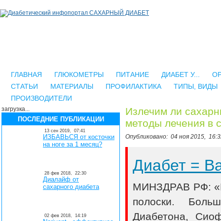
ГЛАВНАЯ
ГЛЮКОМЕТРЫ
ПИТАНИЕ
ДИАБЕТ У...
О
СТАТЬИ
МАТЕРИАЛЫ
ПРОФИЛАКТИКА
ТИПЫ, ВИДЫ
ПРОИЗВОДИТЕЛИ
загрузка...
Излечим ли сахарн
ПОСЛЕДНИЕ ПУБЛИКАЦИИ
методы лечения в 
13 сен 2019,
07:41
ИЗБАВЬСЯ от косточки
Опубликовано:
04 ноя 2015,
16:3
на ноге за 1 месяц?
Диабет = 
28 фев 2018,
22:30
Диалайф от
МИНЗДРАВ РФ: «В
сахарного диабета
полоски. Боль
Диабетона, Сио
02 фев 2018,
14:19