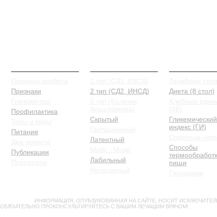
О Диабете
Типы и виды
Питание
Причины диабета
1 тип (СД1, ИЗСД)
Лечебные сто
Признаки
2 тип (СД2, ИНСД)
Диета (8 стол)
Глюкометры
3 тип (Болезнь
Хлебные един
Альцгеймера)
(ХЕ)
Профилактика
Скрытый
Гликемический
Типы и виды
индекс (ГИ)
Гестационный
Питание
Спиртные нап
Латентный
Диа новости
Способы
Mody - Моди
Публикации
термообработ
Лабильный
Препараты
пищи
Несахарный
Голодание
ВНИМАНИЕ!
ИНФОРМАЦИЯ, ОПУБЛИКОВАННАЯ НА САЙТЕ, НОСИТ ИСКЛЮЧИТЕЛ
ОБЯЗАТЕЛЬНО ПРОКОНСУЛЬТИРУЙТЕСЬ С ВАШИМ ЛЕЧАЩИМ ВРАЧОМ!