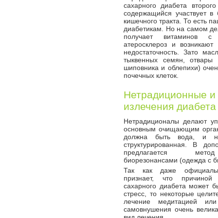
сахарного диабета второг
содержащийся участвует в 
кишечного тракта. То есть па
диабетикам. Но на самом дел
получает витаминов с 
атеросклероз и возникают
недостаточность. Зато ма
тыквенных семян, отвары
шиповника и облепихи) очен
почечных клеток.
Нетрадиционные и
излечения диабета
Нетрадиционалы делают уп
основным очищающим орган
должна быть вода, и н
структурированная. В доп
предлагается мет
биорезонансами (одежда с 
Так как даже официаль
признает, что причиной 
сахарного диабета может б
стресс, то некоторые целит
лечение медитацией или
самовнушения очень велика
вид лечения.