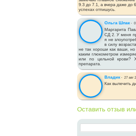
9.3 до 7.1, а вчера даже до
успехах отпишусь.
Ольга Шпак
-
0
Маргарита Пав
СД 2. У меня п
я не злоупотре
в силу возраст
не так хороши как ваши, но
каким глюкометром измеряе
или по цельной крови? Х
препарата.
Владик
-
27 авг 
Как вылечить д
Оставить отзыв ил