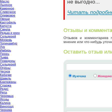
не выгодно...
Масло
Льняное
Каменное
Читать подробн
Сливочное
Оливковое
Овощи
Картофель
Капуста
Отзывы и коммент
Свекла
Редька и хрен
Сельдерей
Отзывов и комментариев п
Морковь
мнение или что-нибудь уточн
Топинамбур
Лук
Имбирь
Оставить отзыв ил
Перец
Тыква
Помидоры
Сельдерей
Огурцы
Чеснок
Кабачки
Мужчина
Женщина
Щавель
Баклажаны
Спаржа
Редис
Репа
Черемша
Ягоды
Калина
Виноград
Черника