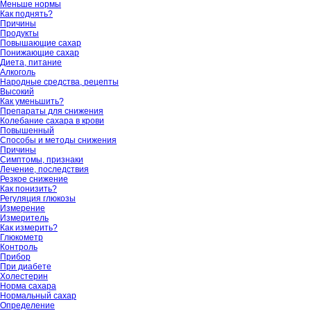
Меньше нормы
Как поднять?
Причины
Продукты
Повышающие сахар
Понижающие сахар
Диета, питание
Алкоголь
Народные средства, рецепты
Высокий
Как уменьшить?
Препараты для снижения
Колебание сахара в крови
Повышенный
Способы и методы снижения
Причины
Симптомы, признаки
Лечение, последствия
Резкое снижение
Как понизить?
Регуляция глюкозы
Измерение
Измеритель
Как измерить?
Глюкометр
Контроль
Прибор
При диабете
Холестерин
Норма сахара
Нормальный сахар
Определение