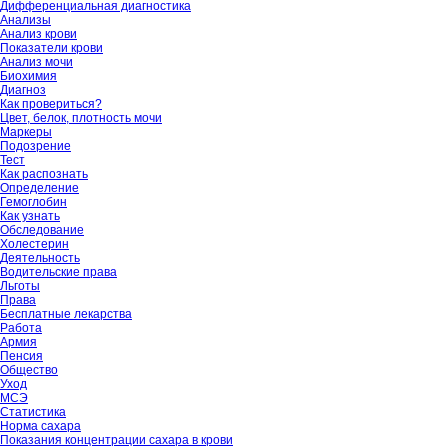
Дифференциальная диагностика
Анализы
Анализ крови
Показатели крови
Анализ мочи
Биохимия
Диагноз
Как провериться?
Цвет, белок, плотность мочи
Маркеры
Подозрение
Тест
Как распознать
Определение
Гемоглобин
Как узнать
Обследование
Холестерин
Деятельность
Водительские права
Льготы
Права
Бесплатные лекарства
Работа
Армия
Пенсия
Общество
Уход
МСЭ
Статистика
Норма сахара
Показания концентрации сахара в крови