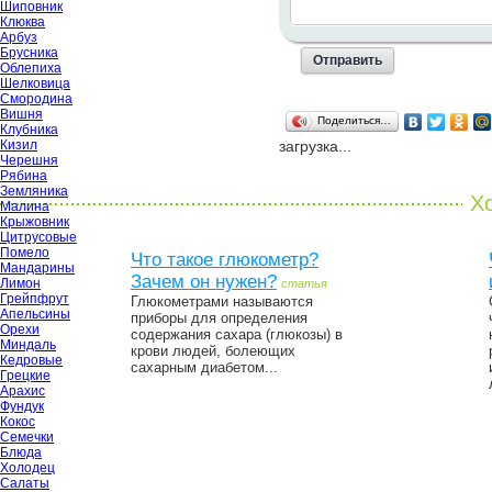
Шиповник
Клюква
Арбуз
Брусника
Облепиха
Шелковица
Смородина
Вишня
Поделиться…
Клубника
Кизил
загрузка...
Черешня
Рябина
Земляника
Хо
Малина
Крыжовник
Цитрусовые
Помело
Что такое глюкометр?
Мандарины
Зачем он нужен?
Лимон
статья
Грейпфрут
Глюкометрами называются
Апельсины
приборы для определения
Орехи
содержания сахара (глюкозы) в
Миндаль
крови людей, болеющих
Кедровые
сахарным диабетом...
Грецкие
Арахис
Фундук
Кокос
Семечки
Блюда
Холодец
Салаты