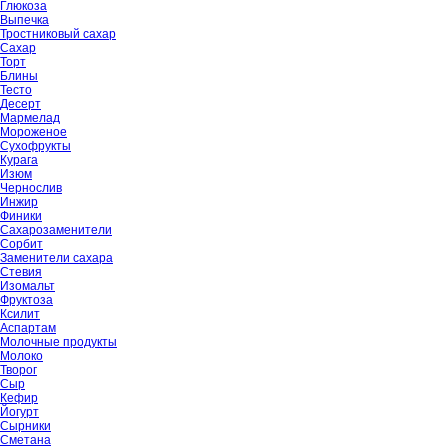
Глюкоза
Выпечка
Тростниковый сахар
Сахар
Торт
Блины
Тесто
Десерт
Мармелад
Мороженое
Сухофрукты
Курага
Изюм
Чернослив
Инжир
Финики
Сахарозаменители
Сорбит
Заменители сахара
Стевия
Изомальт
Фруктоза
Ксилит
Аспартам
Молочные продукты
Молоко
Творог
Сыр
Кефир
Йогурт
Сырники
Сметана