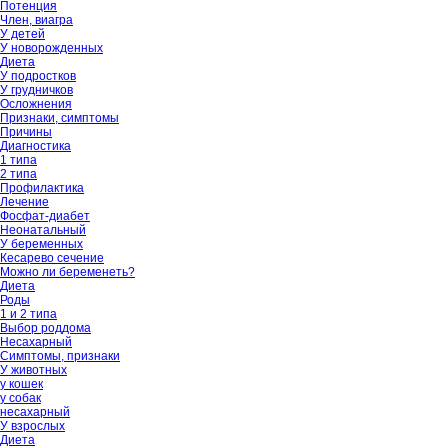
Потенция
Член, виагра
У детей
У новорожденных
Диета
У подростков
У грудничков
Осложнения
Признаки, симптомы
Причины
Диагностика
1 типа
2 типа
Профилактика
Лечение
Фосфат-диабет
Неонатальный
У беременных
Кесарево сечение
Можно ли беременеть?
Диета
Роды
1 и 2 типа
Выбор роддома
Несахарный
Симптомы, признаки
У животных
у кошек
у собак
несахарный
У взрослых
Диета