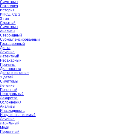
Симптомы
Патогенез
История
ИНСД, СД 2
3 тип
Скрытый
Симптомы
Анализы
Стероидный
Субкомпенсированный
Гестационный
Диета
Лечение
Латентный
Несахарный
Причины
Диагностика
Диета и питание
У детей
Симптомы
Лечение
Почечный
Центральный
Лекарства
Осложнения
Анализы
Инвалидность
Инсулинозависимый
Лечение
Лабильный
Моди
Первичный