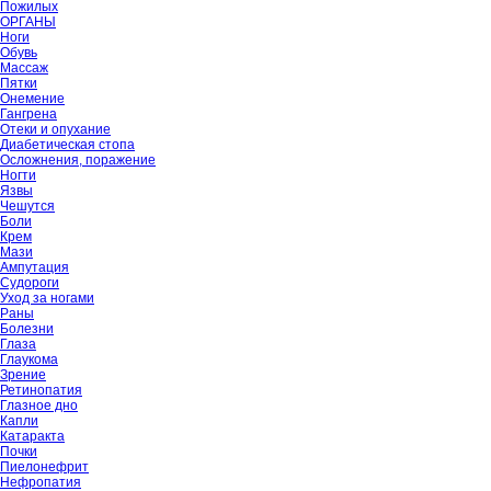
Пожилых
ОРГАНЫ
Ноги
Обувь
Массаж
Пятки
Онемение
Гангрена
Отеки и опухание
Диабетическая стопа
Осложнения, поражение
Ногти
Язвы
Чешутся
Боли
Крем
Мази
Ампутация
Судороги
Уход за ногами
Раны
Болезни
Глаза
Глаукома
Зрение
Ретинопатия
Глазное дно
Капли
Катаракта
Почки
Пиелонефрит
Нефропатия