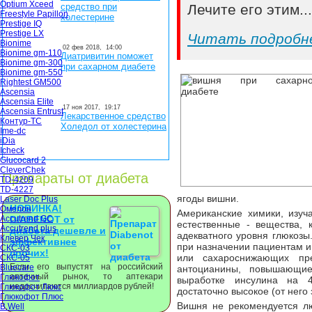
Optium Xceed
средство при
Лечите его этим..
Freestyle Papillon
холестерине
Prestige IQ
Prestige LX
Читать подробн
Bionime
02 фев 2018,
14:00
Bionime gm-110
Диатривитин поможет
Bionime gm-300
при сахарном диабете
Bionime gm-550
Rightest GM500
Ascensia
Ascensia Elite
17 ноя 2017,
19:17
Ascensia Entrust
Лекарственное средство
Контур-ТС
Холедол от холестерина
Ime-dc
iDia
Icheck
Glucocard 2
CleverChek
Препараты от диабета
TD-4209
TD-4227
ягоды вишни.
Laser Doc Plus
НОВИНКА!
Омелон
Американские химики, изуч
Accutrend GC
DIABENOT от
естественные - вещества,
Accutrend plus
диабета дешевле и
адекватного уровня глюкозы
Клевер Чек
эффективнее
при назначении пациентам 
СКС-03
прочих!
или сахароснижающих пр
СКС-05
Если его выпустят на российский
Bluecare
антоцианины, повышающие
аптечный рынок, то аптекари
Глюкофот
выработке инсулина на 
недосчитаются миллиардов рублей!
Глюкофот Люкс
достаточно высокое (от него 
Глюкофот Плюс
Вишня не рекомендуется л
B.Well