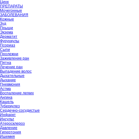
Цинк
ПРЕПАРАТЫ
Мочегонные
ЗАБОЛЕВАНИЯ
Кожные
Зуд
Прыщи
Экзема
Дерматит
Фурункулы
Псориаз
Сыпи
Пролежни
Заживление ран
Пятна
Лечение ран
Выпадение волос
Дыхательные
Дыхание
Пневмония
Астма
Воспаление легких
Ангина
Кашель
Туберкулез
Сердечно-сосудистые
Инфаркт
Инсульт
Атеросклероз
Давление
Гипертония
Ишемия