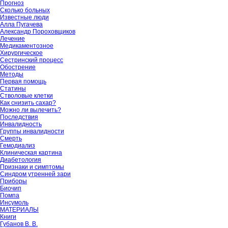
Прогноз
Сколько больных
Известные люди
Алла Пугачева
Александр Пороховщиков
Лечение
Медикаментозное
Хирургическое
Сестринский процесс
Обострение
Методы
Первая помощь
Статины
Стволовые клетки
Как снизить сахар?
Можно ли вылечить?
Последствия
Инвалидность
Группы инвалидности
Смерть
Гемодиализ
Клиническая картина
Диабетология
Признаки и симптомы
Синдром утренней зари
Приборы
Биочип
Помпа
Инсумоль
МАТЕРИАЛЫ
Книги
Губанов В. В.