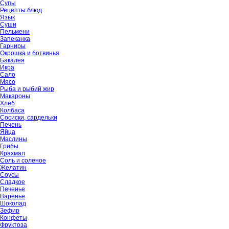
Супы
Рецепты блюд
Язык
Суши
Пельмени
Запеканка
Гарниры
Окрошка и ботвинья
Бакалея
Икра
Сало
Мясо
Рыба и рыбий жир
Макароны
Хлеб
Колбаса
Сосиски, сардельки
Печень
Яйца
Маслины
Грибы
Крахмал
Соль и соленое
Желатин
Соусы
Сладкое
Печенье
Варенье
Шоколад
Зефир
Конфеты
Фруктоза