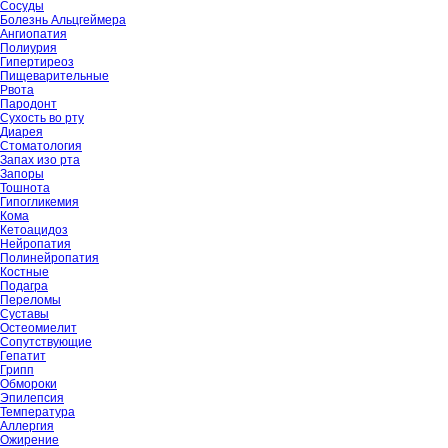
Сосуды
Болезнь Альцгеймера
Ангиопатия
Полиурия
Гипертиреоз
Пищеварительные
Рвота
Пародонт
Сухость во рту
Диарея
Стоматология
Запах изо рта
Запоры
Тошнота
Гипогликемия
Кома
Кетоацидоз
Нейропатия
Полинейропатия
Костные
Подагра
Переломы
Суставы
Остеомиелит
Сопутствующие
Гепатит
Грипп
Обмороки
Эпилепсия
Температура
Аллергия
Ожирение