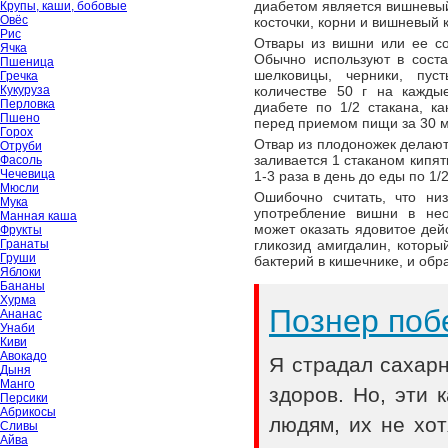
диабетом является вишневый
Крупы, каши, бобовые
Овёс
косточки, корни и вишневый 
Рис
Отвары из вишни или ее с
Ячка
Обычно используют в соста
Пшеница
шелковицы, черники, пус
Гречка
Кукуруза
количестве 50 г на кажды
Перловка
диабете по 1/2 стакана, к
Пшено
перед приемом пищи за 30 м
Горох
Отвар из плодоножек делают
Отруби
заливается 1 стаканом кипят
Фасоль
Чечевица
1-3 раза в день до еды по 1/2
Мюсли
Ошибочно считать, что ни
Мука
употребление вишни в нео
Манная каша
может оказать ядовитое дей
Фрукты
Гранаты
гликозид амигдалин, которы
Груши
бактерий в кишечнике, и обр
Яблоки
Бананы
Хурма
Познер поб
Ананас
Унаби
Киви
Авокадо
Я страдал сахар
Дыня
Манго
здоров. Но, эти
Персики
Абрикосы
людям, их не хот
Сливы
Айва