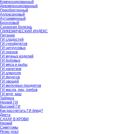
Компенсированный
Декомпенсированный
Приобретенный
Аллоксановый
Аутоиммунный
Бронзовый
Сахарная болезнь
ГЛИКЕМИЧЕСКИЙ ИНДЕКС
Питание
ГИ сладостей
ГИ сухофруктов
ГИ цитрусовых
ГИ орехов
ГИ мучных изделий
ГИ бобовых
ГИ мяса и рыбы
ГИ напитков
ГИ алкоголя
ГИ фруктов
ГИ овощей
ГИ молочных продуктов
ГИ масла, яиц, грибов
ГИ круп, каш
Таблица
Низкий ГИ
Высокий ГИ
Как рассчитать ГИ блюд?
Диета
САХАР В КРОВИ
Низкий
Симптомы
Резко упал