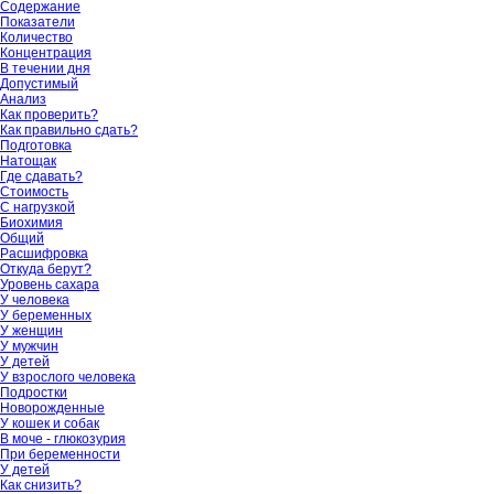
Содержание
Показатели
Количество
Концентрация
В течении дня
Допустимый
Анализ
Как проверить?
Как правильно сдать?
Подготовка
Натощак
Где сдавать?
Стоимость
С нагрузкой
Биохимия
Общий
Расшифровка
Откуда берут?
Уровень сахара
У человека
У беременных
У женщин
У мужчин
У детей
У взрослого человека
Подростки
Новорожденные
У кошек и собак
В моче - глюкозурия
При беременности
У детей
Как снизить?