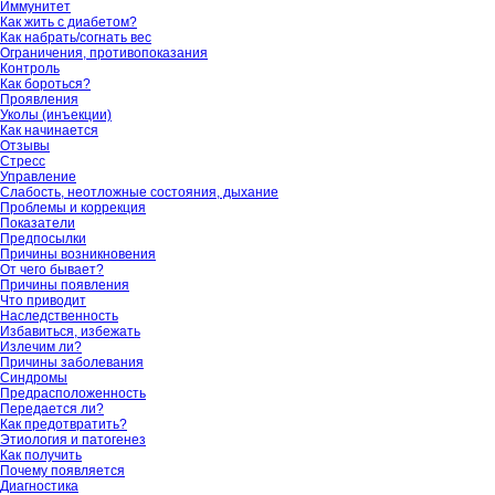
Иммунитет
Как жить с диабетом?
Как набрать/согнать вес
Ограничения, противопоказания
Контроль
Как бороться?
Проявления
Уколы (инъекции)
Как начинается
Отзывы
Стресс
Управление
Слабость, неотложные состояния, дыхание
Проблемы и коррекция
Показатели
Предпосылки
Причины возникновения
От чего бывает?
Причины появления
Что приводит
Наследственность
Избавиться, избежать
Излечим ли?
Причины заболевания
Синдромы
Предрасположенность
Передается ли?
Как предотвратить?
Этиология и патогенез
Как получить
Почему появляется
Диагностика