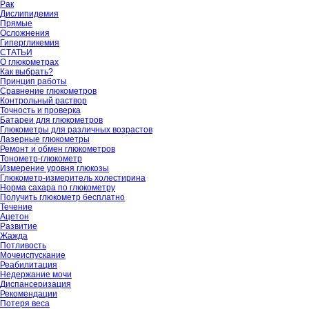
Рак
Дислипидемия
Прямые
Осложнения
Гипергликемия
СТАТЬИ
О глюкометрах
Как выбрать?
Принцип работы
Сравнение глюкометров
Контрольный раствор
Точность и проверка
Батареи для глюкометров
Глюкометры для различных возрастов
Лазерные глюкометры
Ремонт и обмен глюкометров
Тонометр-глюкометр
Измерение уровня глюкозы
Глюкометр-измеритель холестирина
Норма сахара по глюкометру
Получить глюкометр бесплатно
Течение
Ацетон
Развитие
Жажда
Потливость
Мочеиспускание
Реабилитация
Недержание мочи
Диспансеризация
Рекомендации
Потеря веса