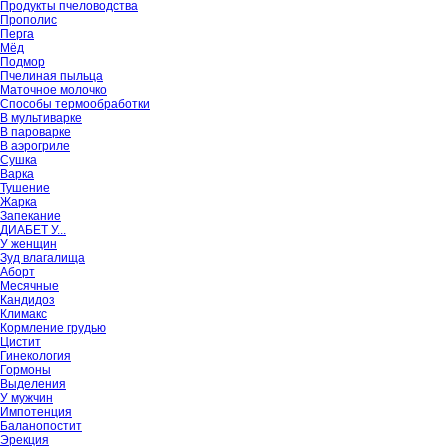
Продукты пчеловодства
Прополис
Перга
Мёд
Подмор
Пчелиная пыльца
Маточное молочко
Способы термообработки
В мультиварке
В пароварке
В аэрогриле
Сушка
Варка
Тушение
Жарка
Запекание
ДИАБЕТ У...
У женщин
Зуд влагалища
Аборт
Месячные
Кандидоз
Климакс
Кормление грудью
Цистит
Гинекология
Гормоны
Выделения
У мужчин
Импотенция
Баланопостит
Эрекция