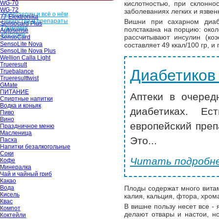
WG-70
кислотностью, при склонно
WG-72
заболеваниях легких и язвен
Холестерин и всё о нём
77 Elektronika
Лекарства и препараты
Вишни при сахарном диаб
Sensocard Plus
Гликемия
полстакана на порцию: окол
Autosense
Инсулин
рассчитывают инсулин (ко
SensoCard
SensoLite Nova
составляет 49 ккал/100 гр, и
SensoLite Nova Plus
Wellion Calla Light
Trueresult
Диабетиков
Truebalance
Trueresulttwist
GMate
ПИТАНИЕ
Аптеки в очеред
Спиртные напитки
Водка и коньяк
диабетиках. Ес
Пиво
Вино
европейский преп
Праздничное меню
Масленица
Это...
Пасха
Напитки безалкогольные
Соки
Читать подробне
Кофе
Минералка
Чай и чайный гриб
Какао
Вода
Плоды содержат много витами
Кисель
калия, кальция, фтора, хром
Квас
В вишне пользу несет все - 
Компот
делают отвары и настои, 
Коктейли