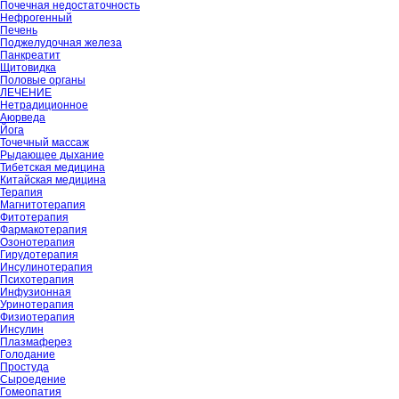
Почечная недостаточность
Нефрогенный
Печень
Поджелудочная железа
Панкреатит
Щитовидка
Половые органы
ЛЕЧЕНИЕ
Нетрадиционное
Аюрведа
Йога
Точечный массаж
Рыдающее дыхание
Тибетская медицина
Китайская медицина
Терапия
Магнитотерапия
Фитотерапия
Фармакотерапия
Озонотерапия
Гирудотерапия
Инсулинотерапия
Психотерапия
Инфузионная
Уринотерапия
Физиотерапия
Инсулин
Плазмаферез
Голодание
Простуда
Сыроедение
Гомеопатия