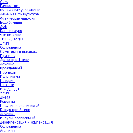
Секс
Гимнастика
Физические упражнения
Лечебная физкультура
Физические нагрузки
Бодибилдинг
ЛФК
Баня и сауна
Что полезно
ТИПЫ, ВИДЫ
1 тип
Осложнения
Симптомы и признаки
Причины
Диета при 1 типе
Лечение
Врожденный
Прогнозы
Излечим ли
История
Новости
ИЗСД, СД 1
2 тип
Диета
Рецепты
Инсулинонезависимый
Блюда при 2 типе
Лечение
Инсулинозависимый
Декомпенсация и компенсация
Осложнения
Анализы