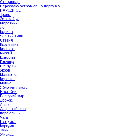
Стационар
Пересадка островков Лангерганса
НАРОДНОЕ
Травы
Золотой ус
Морозник
Лён
Корица
Черный тмин
Стевия
Козлятник
Крапива
Рыжей
Цикорий
Горчица
Петрушка
Укроп
Манжетка
Керосин
Мумиё
Яблочный уксус
Настойки
Барсучий жир
Дрожжи
Алоэ
Лавровый лист
Кора осины
Чага
Гвоздика
Куркума
Тмин
Живица