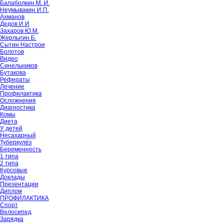
Балаболкин М. И.
Неумывакин И.П.
Ахманов
Дедов И И
Захаров Ю.М.
Жерлыгин Б.
Сытин Настрои
Болотов
Видео
Синельников
Бутакова
Рефераты
Лечение
Профилактика
Осложнения
Диагностика
Комы
Диета
У детей
Несахарный
Туберкулёз
Беременность
1 типа
2 типа
Курсовые
Доклады
Презентации
Диплом
ПРОФИЛАКТИКА
Спорт
Велосипед
Зарядка