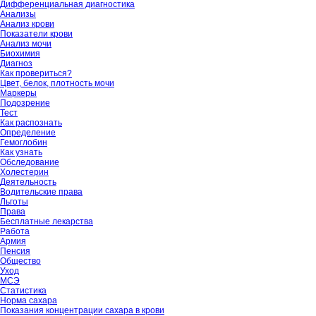
Дифференциальная диагностика
Анализы
Анализ крови
Показатели крови
Анализ мочи
Биохимия
Диагноз
Как провериться?
Цвет, белок, плотность мочи
Маркеры
Подозрение
Тест
Как распознать
Определение
Гемоглобин
Как узнать
Обследование
Холестерин
Деятельность
Водительские права
Льготы
Права
Бесплатные лекарства
Работа
Армия
Пенсия
Общество
Уход
МСЭ
Статистика
Норма сахара
Показания концентрации сахара в крови