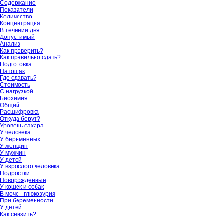
Содержание
Показатели
Количество
Концентрация
В течении дня
Допустимый
Анализ
Как проверить?
Как правильно сдать?
Подготовка
Натощак
Где сдавать?
Стоимость
С нагрузкой
Биохимия
Общий
Расшифровка
Откуда берут?
Уровень сахара
У человека
У беременных
У женщин
У мужчин
У детей
У взрослого человека
Подростки
Новорожденные
У кошек и собак
В моче - глюкозурия
При беременности
У детей
Как снизить?