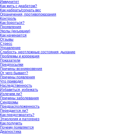
Иммунитет
Как жить с диабетом?
Как набрать/согнать вес
Ограничения, противопоказания
Контроль
Как бороться?
Проявления
Уколы (инъекции)
Как начинается
Отзывы
Стресс
Управление
Слабость, неотложные состояния, дыхание
Проблемы и коррекция
Показатели
Предпосылки
Причины возникновения
От чего бывает?
Причины появления
Что приводит
Наследственность
Избавиться, избежать
Излечим ли?
Причины заболевания
Синдромы
Предрасположенность
Передается ли?
Как предотвратить?
Этиология и патогенез
Как получить
Почему появляется
Диагностика