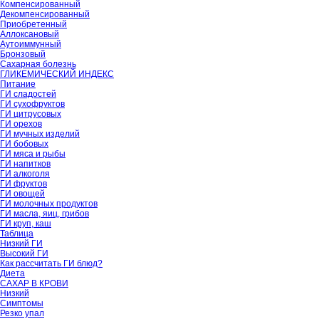
Компенсированный
Декомпенсированный
Приобретенный
Аллоксановый
Аутоиммунный
Бронзовый
Сахарная болезнь
ГЛИКЕМИЧЕСКИЙ ИНДЕКС
Питание
ГИ сладостей
ГИ сухофруктов
ГИ цитрусовых
ГИ орехов
ГИ мучных изделий
ГИ бобовых
ГИ мяса и рыбы
ГИ напитков
ГИ алкоголя
ГИ фруктов
ГИ овощей
ГИ молочных продуктов
ГИ масла, яиц, грибов
ГИ круп, каш
Таблица
Низкий ГИ
Высокий ГИ
Как рассчитать ГИ блюд?
Диета
САХАР В КРОВИ
Низкий
Симптомы
Резко упал