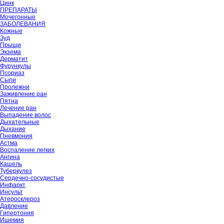
Цинк
ПРЕПАРАТЫ
Мочегонные
ЗАБОЛЕВАНИЯ
Кожные
Зуд
Прыщи
Экзема
Дерматит
Фурункулы
Псориаз
Сыпи
Пролежни
Заживление ран
Пятна
Лечение ран
Выпадение волос
Дыхательные
Дыхание
Пневмония
Астма
Воспаление легких
Ангина
Кашель
Туберкулез
Сердечно-сосудистые
Инфаркт
Инсульт
Атеросклероз
Давление
Гипертония
Ишемия