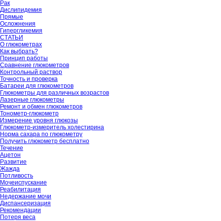
Рак
Дислипидемия
Прямые
Осложнения
Гипергликемия
СТАТЬИ
О глюкометрах
Как выбрать?
Принцип работы
Сравнение глюкометров
Контрольный раствор
Точность и проверка
Батареи для глюкометров
Глюкометры для различных возрастов
Лазерные глюкометры
Ремонт и обмен глюкометров
Тонометр-глюкометр
Измерение уровня глюкозы
Глюкометр-измеритель холестирина
Норма сахара по глюкометру
Получить глюкометр бесплатно
Течение
Ацетон
Развитие
Жажда
Потливость
Мочеиспускание
Реабилитация
Недержание мочи
Диспансеризация
Рекомендации
Потеря веса