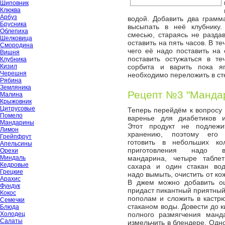
Шиповник
Клюква
Арбуз
водой. Добавить два грам
Брусника
высыпать в неё клубнику
Облепиха
смесью, стараясь не раздав
Шелковица
оставить на пять часов. В т
Смородина
чего её надо поставить на 
Вишня
поставить остужаться в те
Клубника
Кизил
сорбита и варить пока я
Черешня
необходимо переложить в ст
Рябина
Земляника
Рецепт №3 "Манда
Малина
Крыжовник
Цитрусовые
Теперь перейдём к вопросу 
Помело
варенье для диабетиков и
Мандарины
Этот продукт не подлежи
Лимон
хранению, поэтому его 
Грейпфрут
готовить в небольших кол
Апельсины
приготовления надо в
Орехи
Миндаль
мандарина, четыре таблет
Кедровые
сахара и один стакан во
Грецкие
надо вымыть, очистить от ко
Арахис
В джем можно добавить ош
Фундук
придаст пикантный приятный
Кокос
пополам и сложить в кастрю
Семечки
стаканом воды. Довести до 
Блюда
Холодец
полного размягчения манд
Салаты
измельчить в блендере. Одн