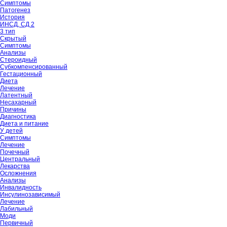
Симптомы
Патогенез
История
ИНСД, СД 2
3 тип
Скрытый
Симптомы
Анализы
Стероидный
Субкомпенсированный
Гестационный
Диета
Лечение
Латентный
Несахарный
Причины
Диагностика
Диета и питание
У детей
Симптомы
Лечение
Почечный
Центральный
Лекарства
Осложнения
Анализы
Инвалидность
Инсулинозависимый
Лечение
Лабильный
Моди
Первичный