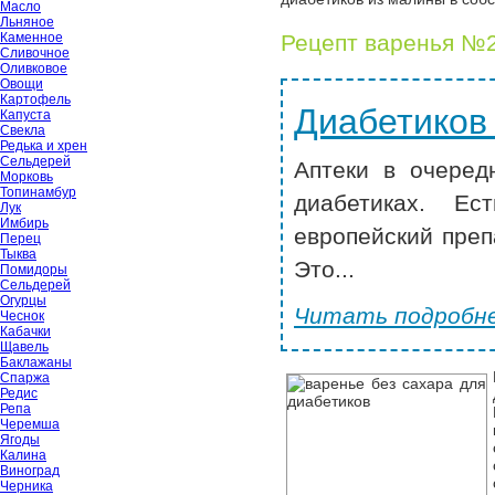
Масло
Льняное
Каменное
Рецепт варенья №2
Сливочное
Оливковое
Овощи
Картофель
Диабетиков
Капуста
Свекла
Редька и хрен
Сельдерей
Аптеки в очеред
Морковь
Топинамбур
диабетиках. Ес
Лук
Имбирь
европейский преп
Перец
Тыква
Это...
Помидоры
Сельдерей
Огурцы
Читать подробне
Чеснок
Кабачки
Щавель
Баклажаны
Спаржа
Редис
Репа
Черемша
Ягоды
Калина
Виноград
Черника