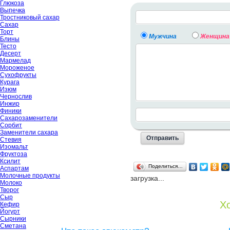
Глюкоза
Выпечка
Тростниковый сахар
Сахар
Торт
Мужчина
Женщина
Блины
Тесто
Десерт
Мармелад
Мороженое
Сухофрукты
Курага
Изюм
Чернослив
Инжир
Финики
Сахарозаменители
Сорбит
Заменители сахара
Стевия
Изомальт
Фруктоза
Ксилит
Поделиться…
Аспартам
Молочные продукты
загрузка...
Молоко
Творог
Сыр
Хо
Кефир
Йогурт
Сырники
Сметана