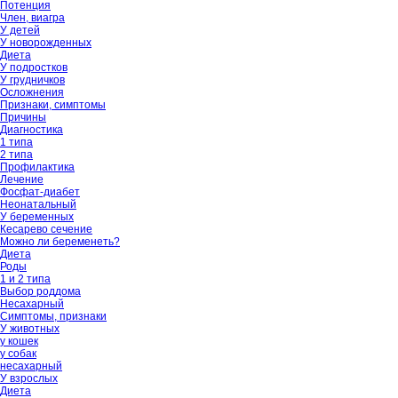
Потенция
Член, виагра
У детей
У новорожденных
Диета
У подростков
У грудничков
Осложнения
Признаки, симптомы
Причины
Диагностика
1 типа
2 типа
Профилактика
Лечение
Фосфат-диабет
Неонатальный
У беременных
Кесарево сечение
Можно ли беременеть?
Диета
Роды
1 и 2 типа
Выбор роддома
Несахарный
Симптомы, признаки
У животных
у кошек
у собак
несахарный
У взрослых
Диета