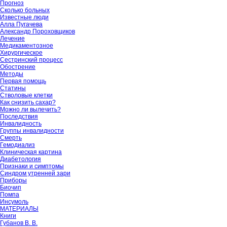
Прогноз
Сколько больных
Известные люди
Алла Пугачева
Александр Пороховщиков
Лечение
Медикаментозное
Хирургическое
Сестринский процесс
Обострение
Методы
Первая помощь
Статины
Стволовые клетки
Как снизить сахар?
Можно ли вылечить?
Последствия
Инвалидность
Группы инвалидности
Смерть
Гемодиализ
Клиническая картина
Диабетология
Признаки и симптомы
Синдром утренней зари
Приборы
Биочип
Помпа
Инсумоль
МАТЕРИАЛЫ
Книги
Губанов В. В.