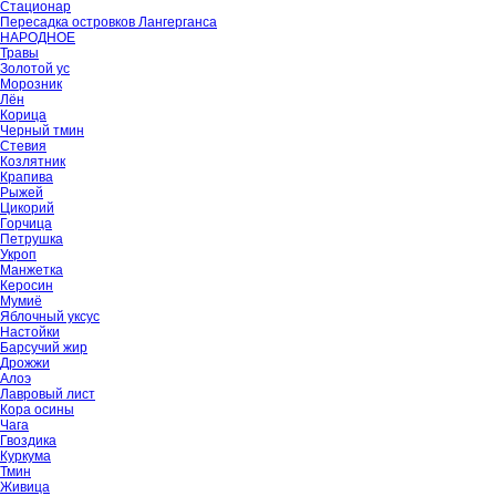
Стационар
Пересадка островков Лангерганса
НАРОДНОЕ
Травы
Золотой ус
Морозник
Лён
Корица
Черный тмин
Стевия
Козлятник
Крапива
Рыжей
Цикорий
Горчица
Петрушка
Укроп
Манжетка
Керосин
Мумиё
Яблочный уксус
Настойки
Барсучий жир
Дрожжи
Алоэ
Лавровый лист
Кора осины
Чага
Гвоздика
Куркума
Тмин
Живица