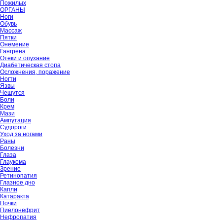
Пожилых
ОРГАНЫ
Ноги
Обувь
Массаж
Пятки
Онемение
Гангрена
Отеки и опухание
Диабетическая стопа
Осложнения, поражение
Ногти
Язвы
Чешутся
Боли
Крем
Мази
Ампутация
Судороги
Уход за ногами
Раны
Болезни
Глаза
Глаукома
Зрение
Ретинопатия
Глазное дно
Капли
Катаракта
Почки
Пиелонефрит
Нефропатия