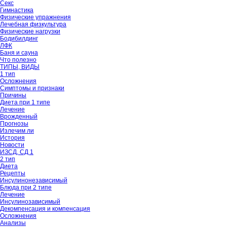
Секс
Гимнастика
Физические упражнения
Лечебная физкультура
Физические нагрузки
Бодибилдинг
ЛФК
Баня и сауна
Что полезно
ТИПЫ, ВИДЫ
1 тип
Осложнения
Симптомы и признаки
Причины
Диета при 1 типе
Лечение
Врожденный
Прогнозы
Излечим ли
История
Новости
ИЗСД, СД 1
2 тип
Диета
Рецепты
Инсулинонезависимый
Блюда при 2 типе
Лечение
Инсулинозависимый
Декомпенсация и компенсация
Осложнения
Анализы