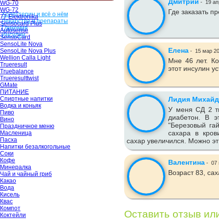
Дмитрий
-
19 ап
WG-70
WG-72
Где заказать п
Холестерин и всё о нём
77 Elektronika
Лекарства и препараты
Sensocard Plus
Гликемия
Autosense
Инсулин
SensoCard
SensoLite Nova
Елена
SensoLite Nova Plus
-
15 мар 2
Wellion Calla Light
Мне 46 лет. К
Trueresult
этот инсулин у
Truebalance
Trueresulttwist
GMate
ПИТАНИЕ
Спиртные напитки
Лидия Михайд
Водка и коньяк
У меня СД 2 т
Пиво
диабетон. В э
Вино
"Березовый га
Праздничное меню
сахара в кров
Масленица
Пасха
сахар увеличился. Можно эт
Напитки безалкогольные
Соки
Кофе
Валентина
-
07 
Минералка
Возраст 83, сах
Чай и чайный гриб
Какао
Вода
Кисель
Квас
Компот
Оставить отзыв ил
Коктейли