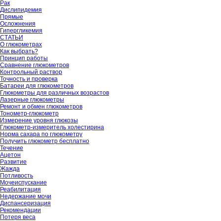
Рак
Дислипидемия
Прямые
Осложнения
Гипергликемия
СТАТЬИ
О глюкометрах
Как выбрать?
Принцип работы
Сравнение глюкометров
Контрольный раствор
Точность и проверка
Батареи для глюкометров
Глюкометры для различных возрастов
Лазерные глюкометры
Ремонт и обмен глюкометров
Тонометр-глюкометр
Измерение уровня глюкозы
Глюкометр-измеритель холестирина
Норма сахара по глюкометру
Получить глюкометр бесплатно
Течение
Ацетон
Развитие
Жажда
Потливость
Мочеиспускание
Реабилитация
Недержание мочи
Диспансеризация
Рекомендации
Потеря веса