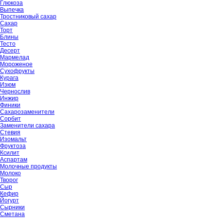
Глюкоза
Выпечка
Тростниковый сахар
Сахар
Торт
Блины
Тесто
Десерт
Мармелад
Мороженое
Сухофрукты
Курага
Изюм
Чернослив
Инжир
Финики
Сахарозаменители
Сорбит
Заменители сахара
Стевия
Изомальт
Фруктоза
Ксилит
Аспартам
Молочные продукты
Молоко
Творог
Сыр
Кефир
Йогурт
Сырники
Сметана