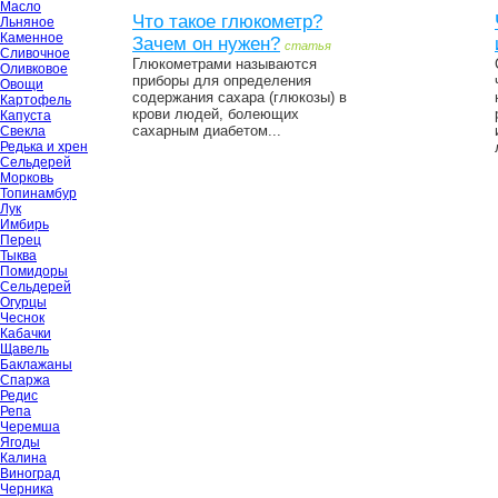
Масло
Что такое глюкометр?
Льняное
Каменное
Зачем он нужен?
статья
Сливочное
Глюкометрами называются
Оливковое
приборы для определения
Овощи
содержания сахара (глюкозы) в
Картофель
крови людей, болеющих
Капуста
сахарным диабетом...
Свекла
Редька и хрен
Сельдерей
Морковь
Топинамбур
Лук
Имбирь
Перец
Тыква
Помидоры
Сельдерей
Огурцы
Чеснок
Кабачки
Щавель
Баклажаны
Спаржа
Редис
Репа
Черемша
Ягоды
Калина
Виноград
Черника