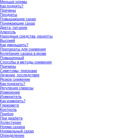
Меньше нормы
Как поднять?
Причины
Продукты
Повышающие сахар
Понижающие сахар
Диета, питание
Алкоголь
Народные средства, рецепты
Высокий
Как уменьшить?
Препараты для снижения
Колебание сахара в крови
Повышенный
Способы и методы снижения
Причины
Симптомы, признаки
Лечение, последствия
Резкое снижение
Как понизить?
Регуляция глюкозы
Измерение
Измеритель
Как измерить?
Глюкометр
Контроль
Прибор
При диабете
Холестерин
Норма сахара
Нормальный сахар
Определение