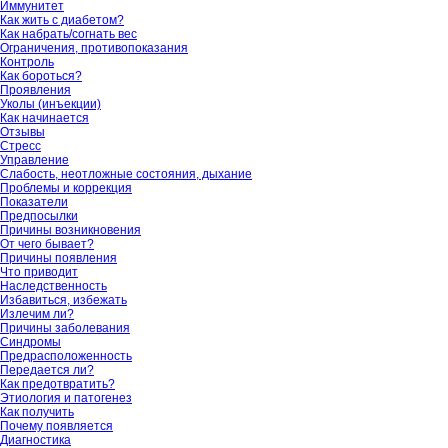
Иммунитет
Как жить с диабетом?
Как набрать/согнать вес
Ограничения, противопоказания
Контроль
Как бороться?
Проявления
Уколы (инъекции)
Как начинается
Отзывы
Стресс
Управление
Слабость, неотложные состояния, дыхание
Проблемы и коррекция
Показатели
Предпосылки
Причины возникновения
От чего бывает?
Причины появления
Что приводит
Наследственность
Избавиться, избежать
Излечим ли?
Причины заболевания
Синдромы
Предрасположенность
Передается ли?
Как предотвратить?
Этиология и патогенез
Как получить
Почему появляется
Диагностика