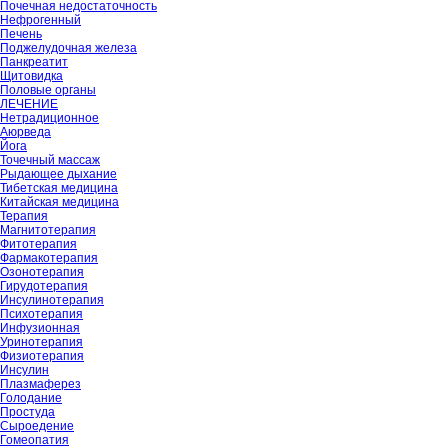
Почечная недостаточность
Нефрогенный
Печень
Поджелудочная железа
Панкреатит
Щитовидка
Половые органы
ЛЕЧЕНИЕ
Нетрадиционное
Аюрведа
Йога
Точечный массаж
Рыдающее дыхание
Тибетская медицина
Китайская медицина
Терапия
Магнитотерапия
Фитотерапия
Фармакотерапия
Озонотерапия
Гирудотерапия
Инсулинотерапия
Психотерапия
Инфузионная
Уринотерапия
Физиотерапия
Инсулин
Плазмаферез
Голодание
Простуда
Сыроедение
Гомеопатия