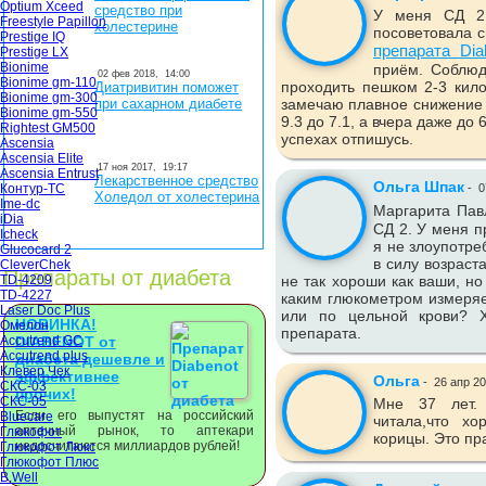
Optium Xceed
средство при
У меня СД 2 
Freestyle Papillon
холестерине
посоветовала с
Prestige IQ
препарата Dia
Prestige LX
Bionime
приём. Соблюд
02 фев 2018,
14:00
Bionime gm-110
проходить пешком 2-3 кило
Диатривитин поможет
Bionime gm-300
при сахарном диабете
замечаю плавное снижение 
Bionime gm-550
9.3 до 7.1, а вчера даже до
Rightest GM500
успехах отпишусь.
Ascensia
Ascensia Elite
17 ноя 2017,
19:17
Ascensia Entrust
Лекарственное средство
Ольга Шпак
Контур-ТС
-
0
Холедол от холестерина
Ime-dc
Маргарита Пав
iDia
СД 2. У меня п
Icheck
я не злоупотре
Glucocard 2
в силу возраст
CleverChek
Препараты от диабета
TD-4209
не так хороши как ваши, но
TD-4227
каким глюкометром измеряе
Laser Doc Plus
или по цельной крови? Х
НОВИНКА!
Омелон
препарата.
Accutrend GC
DIABENOT от
Accutrend plus
диабета дешевле и
Клевер Чек
эффективнее
Ольга
-
26 апр 2
СКС-03
прочих!
СКС-05
Мне 37 лет.
Если его выпустят на российский
Bluecare
читала,что хо
аптечный рынок, то аптекари
Глюкофот
корицы. Это пр
недосчитаются миллиардов рублей!
Глюкофот Люкс
Глюкофот Плюс
B.Well