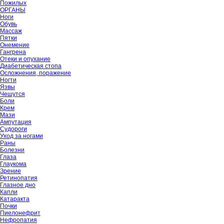
Пожилых
ОРГАНЫ
Ноги
Обувь
Массаж
Пятки
Онемение
Гангрена
Отеки и опухание
Диабетическая стопа
Осложнения, поражение
Ногти
Язвы
Чешутся
Боли
Крем
Мази
Ампутация
Судороги
Уход за ногами
Раны
Болезни
Глаза
Глаукома
Зрение
Ретинопатия
Глазное дно
Капли
Катаракта
Почки
Пиелонефрит
Нефропатия