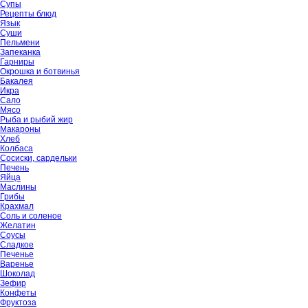
Супы
Рецепты блюд
Язык
Суши
Пельмени
Запеканка
Гарниры
Окрошка и ботвинья
Бакалея
Икра
Сало
Мясо
Рыба и рыбий жир
Макароны
Хлеб
Колбаса
Сосиски, сардельки
Печень
Яйца
Маслины
Грибы
Крахмал
Соль и соленое
Желатин
Соусы
Сладкое
Печенье
Варенье
Шоколад
Зефир
Конфеты
Фруктоза