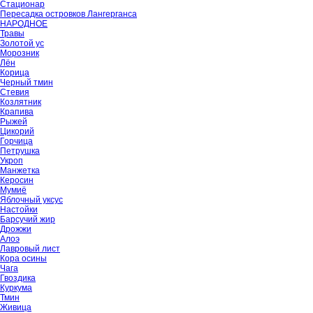
Стационар
Пересадка островков Лангерганса
НАРОДНОЕ
Травы
Золотой ус
Морозник
Лён
Корица
Черный тмин
Стевия
Козлятник
Крапива
Рыжей
Цикорий
Горчица
Петрушка
Укроп
Манжетка
Керосин
Мумиё
Яблочный уксус
Настойки
Барсучий жир
Дрожжи
Алоэ
Лавровый лист
Кора осины
Чага
Гвоздика
Куркума
Тмин
Живица