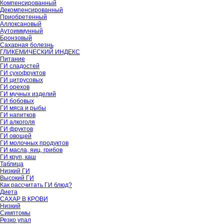
Компенсированный
Декомпенсированный
Приобретенный
Аллоксановый
Аутоиммунный
Бронзовый
Сахарная болезнь
ГЛИКЕМИЧЕСКИЙ ИНДЕКС
Питание
ГИ сладостей
ГИ сухофруктов
ГИ цитрусовых
ГИ орехов
ГИ мучных изделий
ГИ бобовых
ГИ мяса и рыбы
ГИ напитков
ГИ алкоголя
ГИ фруктов
ГИ овощей
ГИ молочных продуктов
ГИ масла, яиц, грибов
ГИ круп, каш
Таблица
Низкий ГИ
Высокий ГИ
Как рассчитать ГИ блюд?
Диета
САХАР В КРОВИ
Низкий
Симптомы
Резко упал