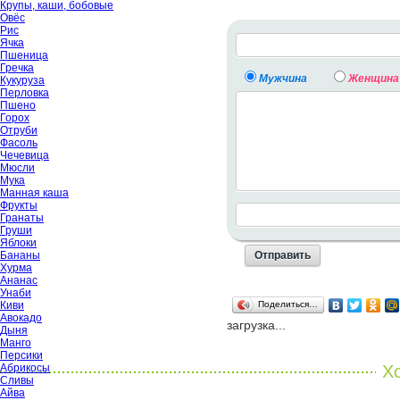
Крупы, каши, бобовые
Овёс
Рис
Ячка
Пшеница
Гречка
Мужчина
Женщина
Кукуруза
Перловка
Пшено
Горох
Отруби
Фасоль
Чечевица
Мюсли
Мука
Манная каша
Фрукты
Гранаты
Груши
Яблоки
Бананы
Хурма
Ананас
Унаби
Киви
Поделиться…
Авокадо
загрузка...
Дыня
Манго
Персики
Абрикосы
Хо
Сливы
Айва