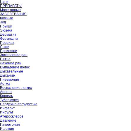
Цинк
ПРЕПАРАТЫ
Мочегонные
ЗАБОЛЕВАНИЯ
Кожные
Зуд
Прыщи
Экзема
Дерматит
Фурункулы
Псориаз
Сыпи
Пролежни
Заживление ран
Пятна
Лечение ран
Выпадение волос
Дыхательные
Дыхание
Пневмония
Астма
Воспаление легких
Ангина
Кашель
Туберкулез
Сердечно-сосудистые
Инфаркт
Инсульт
Атеросклероз
Давление
Гипертония
Ишемия