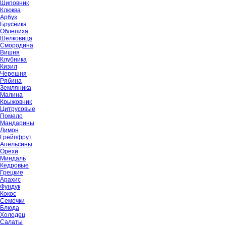
Шиповник
Клюква
Арбуз
Брусника
Облепиха
Шелковица
Смородина
Вишня
Клубника
Кизил
Черешня
Рябина
Земляника
Малина
Крыжовник
Цитрусовые
Помело
Мандарины
Лимон
Грейпфрут
Апельсины
Орехи
Миндаль
Кедровые
Грецкие
Арахис
Фундук
Кокос
Семечки
Блюда
Холодец
Салаты