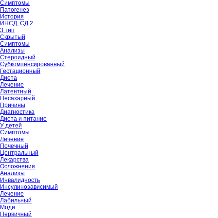
Симптомы
Патогенез
История
ИНСД, СД 2
3 тип
Скрытый
Симптомы
Анализы
Стероидный
Субкомпенсированный
Гестационный
Диета
Лечение
Латентный
Несахарный
Причины
Диагностика
Диета и питание
У детей
Симптомы
Лечение
Почечный
Центральный
Лекарства
Осложнения
Анализы
Инвалидность
Инсулинозависимый
Лечение
Лабильный
Моди
Первичный