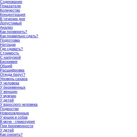
Содержание
Показатели
Количество
Концентрация
В течении дня
Допустимый
Анализ
Как проверить?
Как правильно сдать?
Подготовка
Натощак
Где сдавать?
Стоимость
С нагрузкой
Биохимия
Общий
Расшифровка
Откуда берут?
Уровень сахара
У человека
У беременных
У женщин
У мужчин
У детей
У взрослого человека
Подростки
Новорожденные
У кошек и собак
В моче - глюкозурия
При беременности
У детей
Как снизить?