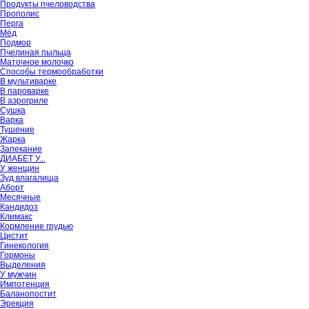
Продукты пчеловодства
Прополис
Перга
Мёд
Подмор
Пчелиная пыльца
Маточное молочко
Способы термообработки
В мультиварке
В пароварке
В аэрогриле
Сушка
Варка
Тушение
Жарка
Запекание
ДИАБЕТ У...
У женщин
Зуд влагалища
Аборт
Месячные
Кандидоз
Климакс
Кормление грудью
Цистит
Гинекология
Гормоны
Выделения
У мужчин
Импотенция
Баланопостит
Эрекция