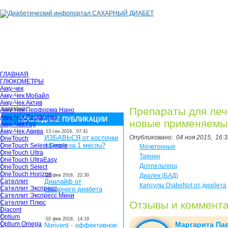
ГЛАВНАЯ
ГЛЮКОМЕТРЫ
Акку-чек
Акку-Чек Мобайл
Акку-Чек Актив
загрузка...
Препараты для леч
Акку-Чек Перформа Нано
Акку-Чек Перформа
ПОСЛЕДНИЕ ПУБЛИКАЦИИ
новые применяемы
Акку-Чек Гоу
Акку-Чек Авива
13 сен 2019,
07:41
ИЗБАВЬСЯ от косточки
Опубликовано:
04 ноя 2015,
16:3
OneTouch
на ноге за 1 месяц?
OneTouch Select Simple
Мочегонные
OneTouch Ultra
Таянин
OneTouch UltraEasy
Доппельгерц
OneTouch Select
OneTouch Horizon
Диалек (БАД)
28 фев 2018,
22:30
Сателлит
Диалайф от
Капсулы DiabeNot от диабета
Сателлит Экспресс
сахарного диабета
Сателлит Экспресс Мини
Сателлит Плюс
Отзывы и коммент
Diacont
Optium
02 фев 2018,
14:19
Optium Omega
Маргарита Па
Norivent - эффективное