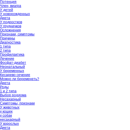
Потенция
Член, виагра
У детей
У новорожденных
Диета
У подростков
У грудничков
Осложнения
Признаки, симптомы
Причины
Диагностика
1 типа
2 типа
Профилактика
Лечение
Фосфат-диабет
Неонатальный
У беременных
Кесарево сечение
Можно ли беременеть?
Диета
Роды
1 и 2 типа
Выбор роддома
Несахарный
Симптомы, признаки
У животных
у кошек
у собак
несахарный
У взрослых
Диета