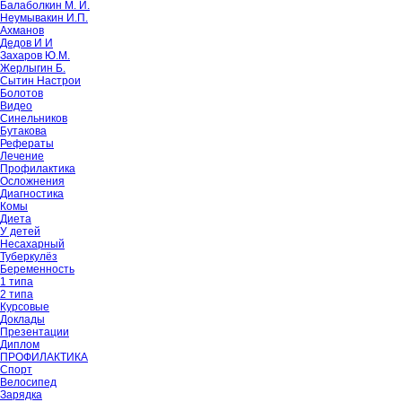
Балаболкин М. И.
Неумывакин И.П.
Ахманов
Дедов И И
Захаров Ю.М.
Жерлыгин Б.
Сытин Настрои
Болотов
Видео
Синельников
Бутакова
Рефераты
Лечение
Профилактика
Осложнения
Диагностика
Комы
Диета
У детей
Несахарный
Туберкулёз
Беременность
1 типа
2 типа
Курсовые
Доклады
Презентации
Диплом
ПРОФИЛАКТИКА
Спорт
Велосипед
Зарядка