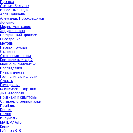
Прогноз
Сколько больных
Известные люди
Алла Пугачева
Александр Пороховщиков
Лечение
Медикаментозное
Хирургическое
Сестринский процесс
Обострение
Методы
Первая помощь
Статины
Стволовые клетки
Как снизить сахар?
Можно ли вылечить?
Последствия
Инвалидность
Группы инвалидности
Смерть
Гемодиализ
Клиническая картина
Диабетология
Признаки и симптомы
Синдром утренней зари
Приборы
Биочип
Помпа
Инсумоль
МАТЕРИАЛЫ
Книги
Губанов В. В.