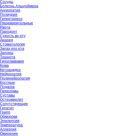
Сосуды
Болезнь Альцгеймера
Ангиопатия
Полиурия
Гипертиреоз
Пищеварительные
Рвота
Пародонт
Сухость во рту
Диарея
Стоматология
Запах изо рта
Запоры
Тошнота
Гипогликемия
Кома
Кетоацидоз
Нейропатия
Полинейропатия
Костные
Подагра
Переломы
Суставы
Остеомиелит
Сопутствующие
Гепатит
Грипп
Обмороки
Эпилепсия
Температура
Аллергия
Ожирение