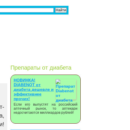
Препараты от диабета
НОВИНКА!
DIABENOT от
диабета дешевле и
эффективнее
прочих!
Если его выпустят на российский
т-
аптечный рынок, то аптекари
недосчитаются миллиардов рублей!
а,
и!