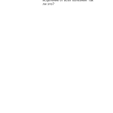
исцеление от всех болезней! Так
ли это?