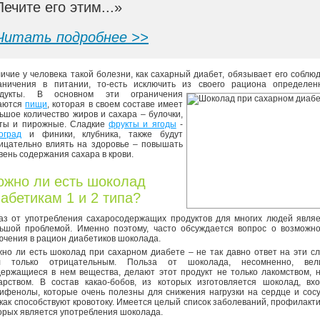
Лечите его этим...»
Читать подробнее >>
ичие у человека такой болезни, как сахарный диабет, обязывает его соблю
аничения в питании, то-есть исключить из своего рациона
определен
одукты. В основном эти ограничения
аются
пищи
, которая в своем составе имеет
ьшое количество жиров и сахара – булочки,
ты и пирожные. Сладкие
фрукты и ягоды
-
оград
и финики, клубника, также будут
ицательно влиять на здоровье – повышать
вень содержания сахара в крови.
жно ли есть шоколад
абетикам 1 и 2 типа?
аз от употребления сахаросодержащих продуктов для многих людей явля
ьшой проблемой. Именно поэтому, часто обсуждается вопрос о возможно
ючения в рацион диабетиков шоколада.
но ли есть шоколад при сахарном диабете – не так давно ответ на эти с
л только отрицательным. Польза от шоколада, несомненно, вели
ержащиеся в нем вещества, делают этот продукт не только лакомством, 
арством. В состав какао-бобов, из которых изготовляется шоколад, вх
ифенолы, которые очень полезны для снижения нагрузки на сердце и сос
 как способствуют кровотоку. Имеется целый список заболеваний, профилакт
орых является употребления шоколада.