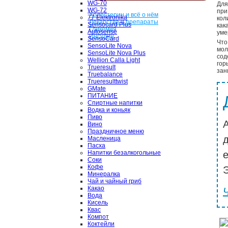
WG-70
Для
WG-72
при
Холестерин и всё о нём
77 Elektronika
кол
Лекарства и препараты
Sensocard Plus
как
Гликемия
Autosense
уме
Инсулин
SensoCard
Что
SensoLite Nova
мол
SensoLite Nova Plus
сод
Wellion Calla Light
гор
Trueresult
зан
Truebalance
Trueresulttwist
GMate
ПИТАНИЕ
Спиртные напитки
Водка и коньяк
Пиво
Вино
Праздничное меню
Масленица
Пасха
Напитки безалкогольные
Соки
Кофе
Э
Минералка
Чай и чайный гриб
Какао
Вода
Кисель
Квас
Компот
Коктейли