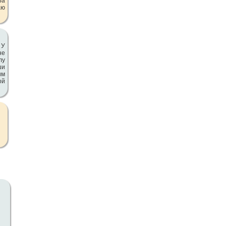
ра
аю
 У
не
лу
ши
им
ой