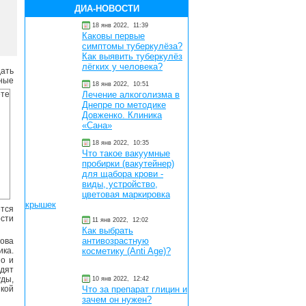
ДИА-НОВОСТИ
18 янв 2022,
11:39
Каковы первые
симптомы туберкулёза?
Как выявить туберкулёз
лёгких у человека?
дать
ные
18 янв 2022,
10:51
Лечение алкоголизма в
Днепре по методике
Довженко. Клиника
«Сана»
18 янв 2022,
10:35
Что такое вакуумные
пробирки (вакутейнер)
для щабора крови -
виды, устройство,
цветовая маркировка
крышек
ется
сти
11 янв 2022,
12:02
Как выбрать
антивозрастную
лова
ка.
косметику (Anti Age)?
но и
одят
уды,
10 янв 2022,
12:42
икой
Что за препарат глицин и
зачем он нужен?