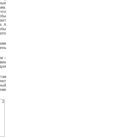
ные
ьма.
что
обы
ает
а. А
тобы
кого
ками
вень
ом –
вие
для
став
яют
сный
теме