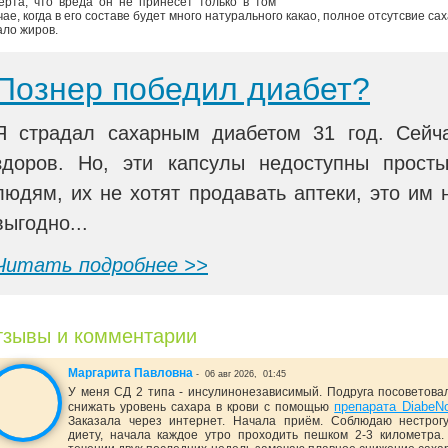
ерта, что вреда он не принесет только в том
чае, когда в его составе будет много натурального какао, полное отсутсвие са
ало жиров.
Познер победил диабет?
Я страдал сахарным диабетом 31 год. Сейч
здоров. Но, эти капсулы недоступны прост
людям, их не хотят продавать аптеки, это им 
выгодно...
Читать подробнее >>
зывы и комментарии
Маргарита Павловна
-
06 авг 2026,
01:45
У меня СД 2 типа - инсулинонезависимый. Подруга посоветова
препарата DiabeN
снижать уровень сахара в крови с помощью
Заказала через интернет. Начала приём. Соблюдаю нестрог
диету, начала каждое утро проходить пешком 2-3 километра.