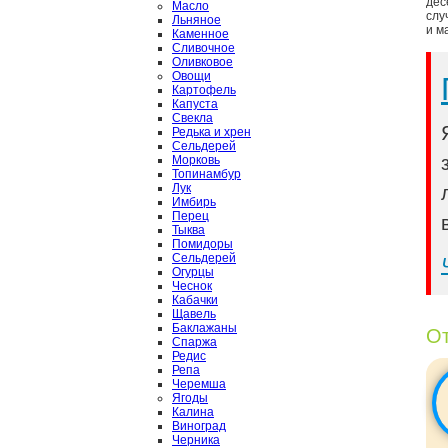
дес
Масло
слу
Льняное
и м
Каменное
Сливочное
Оливковое
Овощи
Картофель
Капуста
Свекла
Редька и хрен
Сельдерей
Морковь
Топинамбур
Лук
Имбирь
Перец
Тыква
Помидоры
Сельдерей
Огурцы
Чеснок
Кабачки
Щавель
Баклажаны
От
Спаржа
Редис
Репа
Черемша
Ягоды
Калина
Виноград
Черника