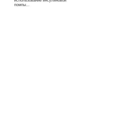
использование инсулиновой
помпы...