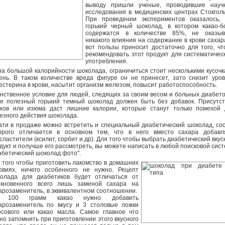
выводу пришли ученые, проводившие науч
исследования в медицинских центрах Стокгол
При проведении экспериментов оказалось, 
горький черный шоколад, в котором какао-б
содержатся в количестве 85%, не оказыв
никакого влияния на содержание в крови сахар
вот пользы приносит достаточно для того, ч
рекомендовать этот продукт для систематичес
употребления.
за большой калорийности шоколада, ограничиться стоит несколькими кусоч
ень. В таком количестве вреда фигуре он не принесет, зато снизит уро
естерина в крови, насытит организм железом, повысит работоспособность.
нственное условие для людей, следящих за своим весом и больных диабет
е полезный горький темный шоколад должен быть без добавок. Присутст
хов или изюма даст лишние калории, которые станут только помехой 
езного действия шоколада.
ати в продаже можно встретить и специальный диабетический шоколад, со
орого отличается в основном тем, что в него вместо сахара добавл
сластители (ксилит, сорбит и др). Для того чтобы выбрать диабетический вку
дукт и получше его рассмотреть, вы можете написать в любой поисковой сис
абетический шоколад фото".
 того чтобы приготовить лакомство в домашних
овиях, ничего особенного не нужно. Рецепт
олада для диабетиков будет отличаться от
кновенного всего лишь заменой сахара на
арозаменитель, в эквивалентном соотношении.
 100 грамм какао нужно добавить
арозаменитель по вкусу и 3 столовые ложки
осового или какао масла. Самое главное что
но запомнить при приготовлении этого вкусного