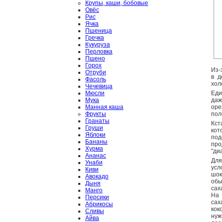
Крупы, каши, бобовые
Овёс
Рис
Ячка
Пшеница
Гречка
Кукуруза
Перловка
Пшено
Горох
Из-
Отруби
в д
Фасоль
хол
Чечевица
Мюсли
Еди
Мука
даж
Манная каша
оре
Фрукты
пол
Гранаты
Кст
Груши
кот
Яблоки
под
Бананы
про
Хурма
"ди
Ананас
Для
Унаби
усл
Киви
шок
Авокадо
обы
Дыня
сах
Манго
На
Персики
сах
Абрикосы
кок
Сливы
нуж
Айва