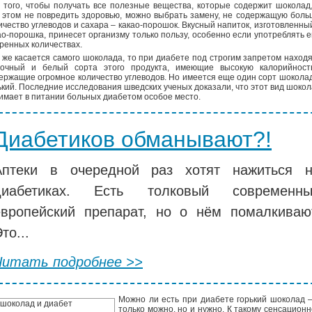
 того, чтобы получать все полезные вещества, которые содержит шоколад
 этом не повредить здоровью, можно выбрать замену, не содержащую бол
ичество углеводов и сахара – какао-порошок. Вкусный напиток, изготовленны
ао-порошка, принесет организму только пользу, особенно если употреблять е
ренных количествах.
 же касается самого шоколада, то при диабете под строгим запретом наход
очный и белый сорта этого продукта, имеющие высокую калорийност
ержащие огромное количество углеводов. Но имеется еще один сорт шокола
ький. Последние исследования шведских ученых доказали, что этот вид шоко
имает в питании больных диабетом особое место.
Диабетиков обманывают?!
Аптеки в очередной раз хотят нажиться 
диабетиках. Есть толковый современны
европейский препарат, но о нём помалкиваю
то...
Читать подробнее >>
Можно ли есть при диабете горький шоколад 
только можно, но и нужно. К такому сенсацион