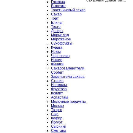
сахарным диабетом...
Глюкоза
Выпечка
Тростниковый сахар
Сахар
Торт
Блины
Тесто
Десерт
Мармелад
Мороженое
Сухофрукты
Курага
Изюм
Чернослив
Инжир
Финики
Сахарозаменители
Сорбит
Заменители сахара
Стевия
Изомальт
Фруктоза
Ксилит
Аспартам
Молочные продукты
Молоко
Творог
Сыр
Кефир
Йогурт
Сырники
Сметана