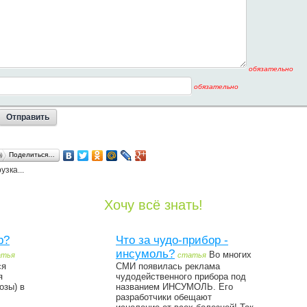
обязательно
обязательно
Поделиться…
узка...
Хочу всё знать!
р?
Что за чудо-прибор -
инсумоль?
Во многих
атья
статья
ся
СМИ появилась реклама
я
чудодейственного прибора под
озы) в
названием ИНСУМОЛЬ. Его
разработчики обещают