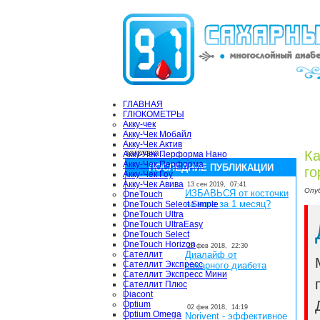
ГЛАВНАЯ
ГЛЮКОМЕТРЫ
Акку-чек
Акку-Чек Мобайл
Акку-Чек Актив
загрузка...
Ка
Акку-Чек Перформа Нано
Акку-Чек Перформа
ПОСЛЕДНИЕ ПУБЛИКАЦИИ
го
Акку-Чек Гоу
Акку-Чек Авива
13 сен 2019,
07:41
Опу
ИЗБАВЬСЯ от косточки
OneTouch
на ноге за 1 месяц?
OneTouch Select Simple
OneTouch Ultra
OneTouch UltraEasy
OneTouch Select
OneTouch Horizon
28 фев 2018,
22:30
Сателлит
Диалайф от
Сателлит Экспресс
сахарного диабета
Сателлит Экспресс Мини
Сателлит Плюс
Diacont
Optium
02 фев 2018,
14:19
Optium Omega
Norivent - эффективное