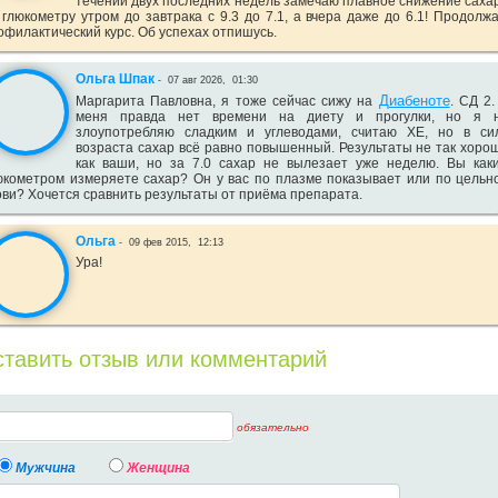
течении двух последних недель замечаю плавное снижение саха
 глюкометру утром до завтрака с 9.3 до 7.1, а вчера даже до 6.1! Продолж
офилактический курс. Об успехах отпишусь.
Ольга Шпак
-
07 авг 2026,
01:30
Диабеноте
Маргарита Павловна, я тоже сейчас сижу на
. СД 2.
меня правда нет времени на диету и прогулки, но я 
злоупотребляю сладким и углеводами, считаю ХЕ, но в си
возраста сахар всё равно повышенный. Результаты не так хоро
как ваши, но за 7.0 сахар не вылезает уже неделю. Вы как
юкометром измеряете сахар? Он у вас по плазме показывает или по цельн
ови? Хочется сравнить результаты от приёма препарата.
Ольга
-
09 фев 2015,
12:13
Ура!
тавить отзыв или комментарий
обязательно
Мужчина
Женщина