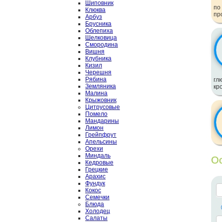
Шиповник
по
Клюква
пр
Арбуз
Брусника
Облепиха
Шелковица
Смородина
Вишня
Клубника
Кизил
Черешня
Рябина
гл
Земляника
кр
Малина
Крыжовник
Цитрусовые
Помело
Мандарины
Лимон
Грейпфрут
Апельсины
Орехи
Миндаль
Ос
Кедровые
Грецкие
Арахис
Фундук
Кокос
Семечки
Блюда
Холодец
Салаты