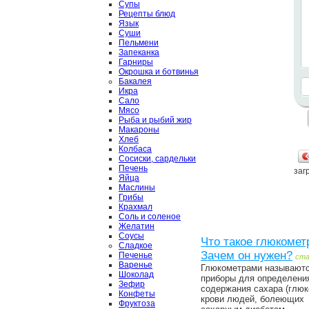
Супы
Рецепты блюд
Язык
Суши
Пельмени
Запеканка
Гарниры
Окрошка и ботвинья
Бакалея
Икра
Сало
Мясо
Рыба и рыбий жир
Макароны
Хлеб
Колбаса
Сосиски, сардельки
Печень
загр
Яйца
Маслины
Грибы
Крахмал
Соль и соленое
Желатин
Соусы
Что такое глюкомет
Сладкое
Зачем он нужен?
Печенье
ст
Варенье
Глюкометрами называют
Шоколад
приборы для определени
Зефир
содержания сахара (глюк
Конфеты
крови людей, болеющих
Фруктоза