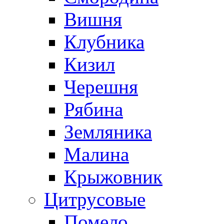
Вишня
Клубника
Кизил
Черешня
Рябина
Земляника
Малина
Крыжовник
Цитрусовые
Помело