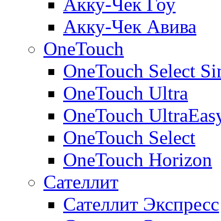
Акку-Чек Гоу
Акку-Чек Авива
OneTouch
OneTouch Select Si
OneTouch Ultra
OneTouch UltraEas
OneTouch Select
OneTouch Horizon
Сателлит
Сателлит Экспресс