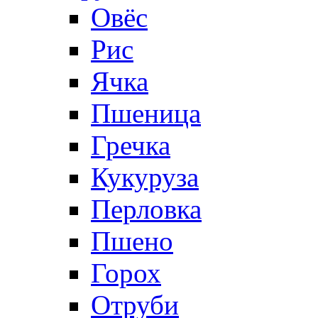
Овёс
Рис
Ячка
Пшеница
Гречка
Кукуруза
Перловка
Пшено
Горох
Отруби