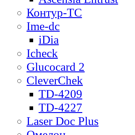
Контур-ТС
Ime-dc
iDia
Icheck
Glucocard 2
CleverChek
TD-4209
TD-4227
Laser Doc Plus
Омелон