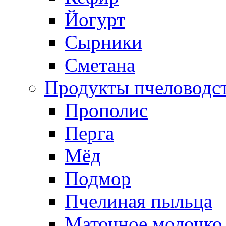
Йогурт
Сырники
Сметана
Продукты пчеловодс
Прополис
Перга
Мёд
Подмор
Пчелиная пыльца
Маточное молочко