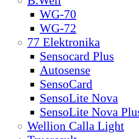
B.Well
WG-70
WG-72
77 Elektronika
Sensocard Plus
Autosense
SensoCard
SensoLite Nova
SensoLite Nova Plu
Wellion Calla Light