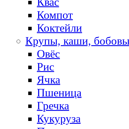
Квас
Компот
Коктейли
Крупы, каши, бобов
Овёс
Рис
Ячка
Пшеница
Гречка
Кукуруза