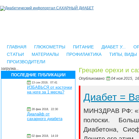
ГЛАВНАЯ
ГЛЮКОМЕТРЫ
ПИТАНИЕ
ДИАБЕТ У...
О
СТАТЬИ
МАТЕРИАЛЫ
ПРОФИЛАКТИКА
ТИПЫ, ВИДЫ
ПРОИЗВОДИТЕЛИ
загрузка...
Грецкие орехи и с
ПОСЛЕДНИЕ ПУБЛИКАЦИИ
Опубликовано:
04 ноя 2015,
16
13 сен 2019,
07:41
ИЗБАВЬСЯ от косточки
на ноге за 1 месяц?
Диабет = 
МИНЗДРАВ РФ: «В
28 фев 2018,
22:30
Диалайф от
полоски. Боль
сахарного диабета
Диабетона, Сио
02 фев 2018,
14:19
Лечите его этим..