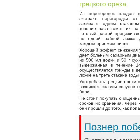
грецкого ореха
Из перегородок плодов 
экстракт: перегородки от
заливают одним стаканом
течение часа томят их на
Готовый настой процежива
по одной чайной ложке 
каждым приемом пищи.
Хороший эффект снижения 
дает больным сахарным диа
из 500 мл водки и 50 г сух
выдержанная в течение 1
осуществляется трижды в де
ложке на треть стакана воды
Употреблять грецкие орехи о
возникает спазмы сосудов г
боли.
Не стоит покупать очищенны
сроков их хранения, через 
они прошли до того, как поп
Познер поб