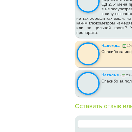
СД 2. У меня п
я не злоупотре
в силу возраст
не так хороши как ваши, но
каким глюкометром измеряе
или по цельной крови? Х
препарата.
Надежда
-
19 
Спасибо за ин
Наталья
-
23 н
Спасибо за по
Оставить отзыв ил