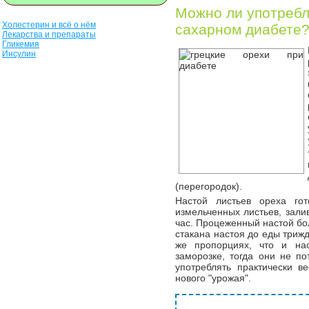
Можно ли употребл
Холестерин и всё о нём
сахарном диабете
Лекарства и препараты
Гликемия
Инсулин
(перегородок).
Настой листьев ореха гот
измельченных листьев, зали
час. Процеженный настой бо
стакана настоя до еды трижд
же пропорциях, что и нас
заморозке, тогда они не п
употреблять практически в
нового "урожая".