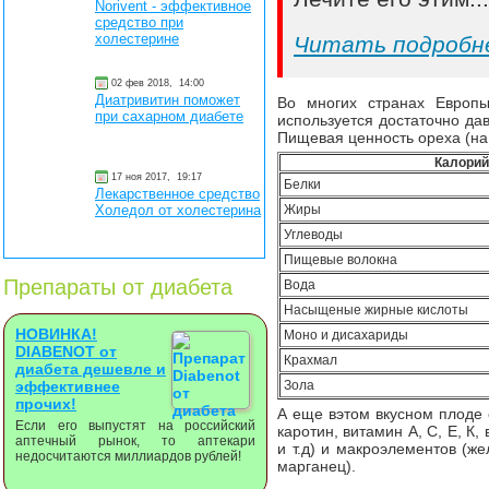
Norivent - эффективное
средство при
холестерине
Читать подробн
02 фев 2018,
14:00
Диатривитин поможет
Во многих странах Европ
при сахарном диабете
используется достаточно дав
Пищевая ценность ореха (на 
Калорий
17 ноя 2017,
19:17
Белки
Лекарственное средство
Жиры
Холедол от холестерина
Углеводы
Пищевые волокна
Препараты от диабета
Вода
Насыщеные жирные кислоты
НОВИНКА!
Моно и дисахариды
DIABENOT от
Крахмал
диабета дешевле и
Зола
эффективнее
прочих!
А еще вэтом вкусном плоде 
Если его выпустят на российский
каротин, витамин А, С, Е, К,
аптечный рынок, то аптекари
и т.д) и макроэлементов (жел
недосчитаются миллиардов рублей!
марганец).