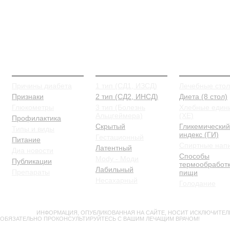
О Диабете
Типы и виды
Питание
Причины диабета
1 тип (СД1, ИЗСД)
Лечебные сто
Признаки
2 тип (СД2, ИНСД)
Диета (8 стол)
Глюкометры
3 тип (Болезнь
Хлебные един
Альцгеймера)
(ХЕ)
Профилактика
Скрытый
Гликемический
Типы и виды
индекс (ГИ)
Гестационный
Питание
Спиртные нап
Латентный
Диа новости
Способы
Mody - Моди
Публикации
термообработ
Лабильный
Препараты
пищи
Несахарный
Голодание
ВНИМАНИЕ!
ИНФОРМАЦИЯ, ОПУБЛИКОВАННАЯ НА САЙТЕ, НОСИТ ИСКЛЮЧИТЕЛ
ОБЯЗАТЕЛЬНО ПРОКОНСУЛЬТИРУЙТЕСЬ С ВАШИМ ЛЕЧАЩИМ ВРАЧОМ!