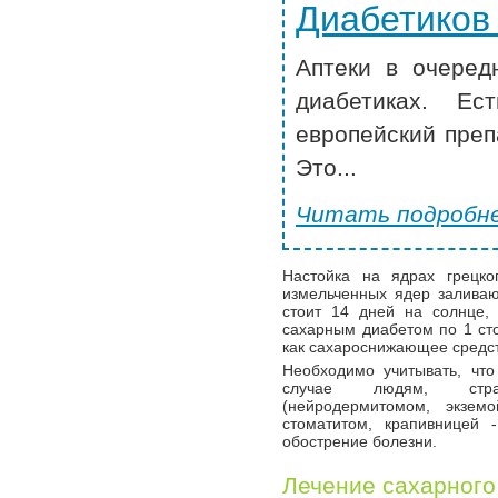
Диабетиков
Аптеки в очеред
диабетиках. Ес
европейский преп
Это...
Читать подробне
Настойка на ядрах грецк
измельченных ядер заливаю
стоит 14 дней на солнце,
сахарным диабетом по 1 с
как сахароснижающее средст
Необходимо учитывать, чт
случае людям, стра
(нейродермитомом, экземо
стоматитом, крапивницей 
обострение болезни.
Лечение сахарного