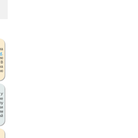
ла
ot
.
ую
 В
ра
аю
 У
не
лу
ши
им
ой