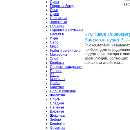
Супы
загр
Рецепты блюд
Язык
Суши
Пельмени
Запеканка
Гарниры
Окрошка и ботвинья
Что такое глюкомет
Бакалея
Икра
Зачем он нужен?
ст
Сало
Глюкометрами называют
Мясо
приборы для определени
Рыба и рыбий жир
содержания сахара (глюк
Макароны
крови людей, болеющих
Хлеб
сахарным диабетом...
Колбаса
Сосиски, сардельки
Печень
Яйца
Маслины
Грибы
Крахмал
Соль и соленое
Желатин
Соусы
Сладкое
Печенье
Варенье
Шоколад
Зефир
Конфеты
Фруктоза