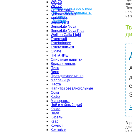
WG-70
как
WG-72
По
Холестерин и всё о нём
77 Elektronika
нео
Лекарства и препараты
Sensocard Plus
не 
Гликемия
Autosense
Инсулин
SensoCard
Тв
SensoLite Nova
SensoLite Nova Plus
ди
Wellion Calla Light
Trueresult
Truebalance
Trueresulttwist
GMate
ПИТАНИЕ
Спиртные напитки
Водка и коньяк
Пиво
Вино
Праздничное меню
Масленица
Пасха
Напитки безалкогольные
Соки
Э
Кофе
Минералка
Чай и чайный гриб
Какао
Вода
Кисель
Квас
В р
Компот
для
Коктейли
из 