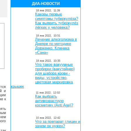
ДИА-НОВОСТИ
18 янв 2022,
11:39
Каковы первые
симптомы туберкулёза?
Как выявить туберкулёз
лёгких у человека?
18 янв 2022,
10:51
Лечение алкоголизма в
Днепре по методике
Довженко. Клиника
«Сана»
18 янв 2022,
10:35
Что такое вакуумные
пробирки (вакутейнер)
для щабора крови -
виды, устройство,
цветовая маркировка
крышек
тся
й и
11 янв 2022,
12:02
ции
Как выбрать
же к
антивозрастную
косметику (Anti Age)?
ять
рным
нем
10 янв 2022,
12:42
ого
Что за препарат глицин и
зачем он нужен?
 так