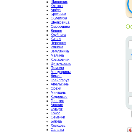
Шиповник
Клюква
Арбуз
Брусника
Облепиха
Шелковица
Ос
Смородина
Вишня
Клубника
Кизил
Черешня
Рябина
Земляника
Малина
Крыжовник
Цитрусовые
Помело
Мандарины
Лимон
Грейпфрут
Апельсины
Орехи
Миндаль
Кедровые
Грецкие
Арахис
Фундук
Кокос
Семечки
Блюда
Холодец
Салаты