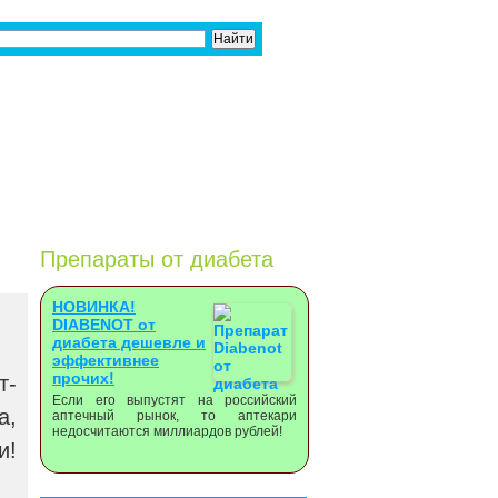
Препараты от диабета
НОВИНКА!
DIABENOT от
диабета дешевле и
эффективнее
прочих!
т-
Если его выпустят на российский
а,
аптечный рынок, то аптекари
недосчитаются миллиардов рублей!
и!