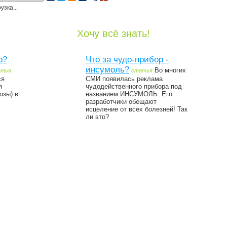
узка...
Хочу всё знать!
р?
Что за чудо-прибор -
инсумоль?
Во многих
атья
статья
ся
СМИ появилась реклама
я
чудодейственного прибора под
озы) в
названием ИНСУМОЛЬ. Его
разработчики обещают
исцеление от всех болезней! Так
ли это?