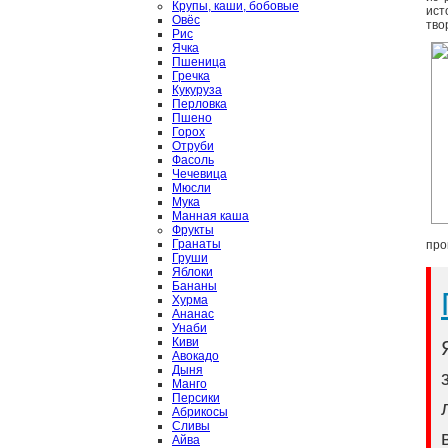
Крупы, каши, бобовые
ист
Овёс
тво
Рис
Ячка
Пшеница
Гречка
Кукуруза
Перловка
Пшено
Горох
Отруби
Фасоль
Чечевица
Мюсли
Мука
Манная каша
Фрукты
Гранаты
про
Груши
Яблоки
Бананы
Хурма
Ананас
Унаби
Киви
Авокадо
Дыня
Манго
Персики
Абрикосы
Сливы
Айва