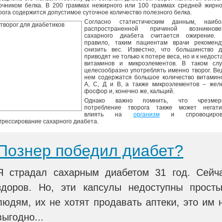
очником белка. В 200 граммах нежирного или 100 граммах средней жирн
рога содержится допустимое суточное количество полезного белка.
Согласно статистическим данным, наибо
распространенной причиной возникнове
сахарного диабета считается ожирение. 
правило, таким пациентам врачи рекоменд
снизить вес. Известно, что большинство д
приводят не только к потере веса, но и к недост
витаминов и микроэлементов. В таком слу
целесообразно употреблять именно творог. Ве
нем содержатся большое количество витамин
А, С, Д и В, а также микроэлементов – жел
фосфор и, конечно же, кальций.
Однако важно помнить, что чрезмер
потребление творога также может негати
влиять на
организм
и спровоциров
грессирование сахарного диабета.
Познер победил диабет?
Я страдал сахарным диабетом 31 год. Сейч
здоров. Но, эти капсулы недоступны прост
людям, их не хотят продавать аптеки, это им 
выгодно...