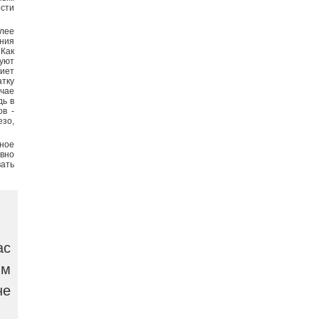
ости
лее
ния
Как
уют
иет
атку
чае
дь в
ов -
езо,
ное
вно
ать
ас
ым
не