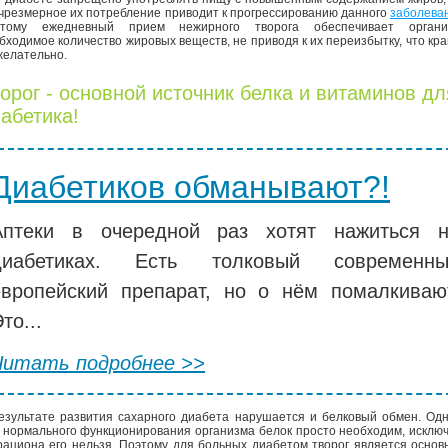
 чрезмерное их потребление приводит к прогрессированию данного
заболева
этому ежедневный прием нежирного творога обеспечивает органи
бходимое количество жировых веществ, не приводя к их переизбытку, что кр
желательно.
орог - основной источник белка и витаминов дл
абетика!
Диабетиков обманывают?!
Аптеки в очередной раз хотят нажиться 
диабетиках. Есть толковый современны
европейский препарат, но о нём помалкиваю
то...
Читать подробнее >>
езультате развития сахарного диабета нарушается и белковый обмен. Од
 нормального функционирования организма белок просто необходим, исклю
рациона его нельзя. Поэтому для больных диабетом творог является осно