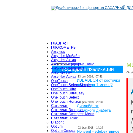
ГЛАВНАЯ
ГЛЮКОМЕТРЫ
Акку-чек
Акку-Чек Мобайл
Акку-Чек Актив
загрузка...
Мо
Акку-Чек Перформа Нано
Акку-Чек Перформа
ПОСЛЕДНИЕ ПУБЛИКАЦИИ
Акку-Чек Гоу
Опу
Акку-Чек Авива
13 сен 2019,
07:41
ИЗБАВЬСЯ от косточки
OneTouch
на ноге за 1 месяц?
OneTouch Select Simple
OneTouch Ultra
OneTouch UltraEasy
OneTouch Select
OneTouch Horizon
28 фев 2018,
22:30
Сателлит
Диалайф от
Сателлит Экспресс
сахарного диабета
Сателлит Экспресс Мини
Сателлит Плюс
Diacont
Optium
02 фев 2018,
14:19
Optium Omega
Norivent - эффективное