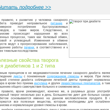
Читать подробнее >>
 правило, к развитию у человека сахарного
абета приводит неправильное
питание
и
езмерное потребление быстроусвояемых
леводов, а также жиров. Следственно, в
ганизме происходят нарушения во всех
енных процессах, таких как: белковый обмен,
ровой и углеводный. Изменения в обмене
еств ведут к прогрессированию заболевания,
удшению работы
печени
, а соответственно и к
ее тяжелым последствиям.
лезные свойства творога
я диабетиков 1 и 2 типа
вным принципом в не медикаментозном лечении сахарного диабета являе
блюдение
диеты
с пониженным
содержанием глюкозы
и жиров. При легко
дней степени диабета соблюдение лечебной диеты приводит нормализа
ара в крови без приема
инсулина
и других
лекарственных препаратов
, а так
чшению общего самочувствия больного и снижению веса.
 правило, врачи рекомендуют, конечно же, в разумных дозах употребл
ирный творог несколько раз в день. Большинство диет для больных саха
бетом основываются именно на данном кисломолочном продукте. В 
ержатся все полезные вещества, которые необходимы для ослабленн
анизма и нормализации уровня глюкозы в крови.
 диабете запрещено употреблять пищу с повышенным содержанием жиров,