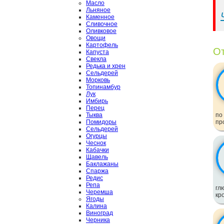
Масло
Льняное
Каменное
Сливочное
Оливковое
Овощи
Картофель
От
Капуста
Свекла
Редька и хрен
Сельдерей
Морковь
Топинамбур
Лук
Имбирь
Перец
Тыква
по
Помидоры
пр
Сельдерей
Огурцы
Чеснок
Кабачки
Щавель
Баклажаны
Спаржа
Редис
Репа
гл
Черемша
кр
Ягоды
Калина
Виноград
Черника