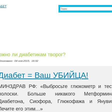
жно ли диабетикам творог?
бликовано:
04 ноя 2015,
16:32
Диабет = Ваш УБИЙЦА!
МИНЗДРАВ РФ: «Выбросьте глюкометр и тес
полоски. Больше никакого Метформин
Диабетона, Сиофора, Глюкофажа и Януви
Лечите его этим...»