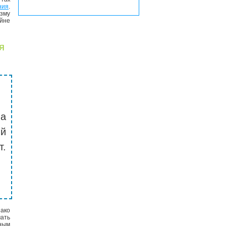
ния
.
зму
айне
я
на
й
т.
нако
чать
вным