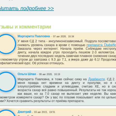
Читать подробнее >>
зывы и комментарии
Маргарита Павловна
-
07 авг 2026,
16:34
У меня СД 2 типа - инсулинонезависимый. Подруга посоветова
препарата DiabeN
снижать уровень сахара в крови с помощью
Заказала через интернет. Начала приём. Соблюдаю нестрог
диету, начала каждое утро проходить пешком 2-3 километра.
течении двух последних недель замечаю плавное снижение саха
 глюкометру утром до завтрака с 9.3 до 7.1, а вчера даже до 6.1! Продолж
офилактический курс. Об успехах отпишусь.
Ольга Шпак
-
08 авг 2026,
16:19
Диабеноте
Маргарита Павловна, я тоже сейчас сижу на
. СД 2.
меня правда нет времени на диету и прогулки, но я 
злоупотребляю сладким и углеводами, считаю ХЕ, но в си
возраста сахар всё равно повышенный. Результаты не так хоро
как ваши, но за 7.0 сахар не вылезает уже неделю. Вы как
юкометром измеряете сахар? Он у вас по плазме показывает или по цельн
ови? Хочется сравнить результаты от приёма препарата.
Дмитрий
-
03 авг 2015,
19:51