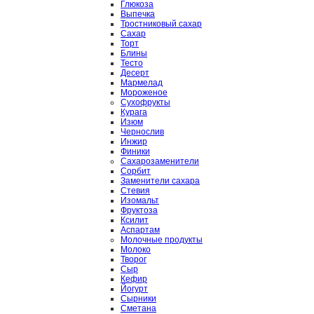
Глюкоза
Выпечка
Тростниковый сахар
Сахар
Торт
Блины
Тесто
Десерт
Мармелад
Мороженое
Сухофрукты
Курага
Изюм
Чернослив
Инжир
Финики
Сахарозаменители
Сорбит
Заменители сахара
Стевия
Изомальт
Фруктоза
Ксилит
Аспартам
Молочные продукты
Молоко
Творог
Сыр
Кефир
Йогурт
Сырники
Сметана