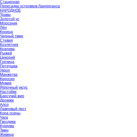
Стационар
Пересадка островков Лангерганса
НАРОДНОЕ
Травы
Золотой ус
Морозник
Лён
Корица
Черный тмин
Стевия
Козлятник
Крапива
Рыжей
Цикорий
Горчица
Петрушка
Укроп
Манжетка
Керосин
Мумиё
Яблочный уксус
Настойки
Барсучий жир
Дрожжи
Алоэ
Лавровый лист
Кора осины
Чага
Гвоздика
Куркума
Тмин
Живица