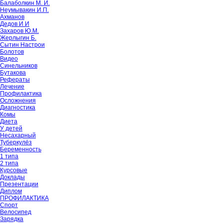
Балаболкин М. И.
Неумывакин И.П.
Ахманов
Дедов И И
Захаров Ю.М.
Жерлыгин Б.
Сытин Настрои
Болотов
Видео
Синельников
Бутакова
Рефераты
Лечение
Профилактика
Осложнения
Диагностика
Комы
Диета
У детей
Несахарный
Туберкулёз
Беременность
1 типа
2 типа
Курсовые
Доклады
Презентации
Диплом
ПРОФИЛАКТИКА
Спорт
Велосипед
Зарядка