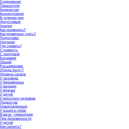
Содержание
Показатели
Количество
Концентрация
В течении дня
Допустимый
Анализ
Как проверить?
Как правильно сдать?
Подготовка
Натощак
Где сдавать?
Стоимость
С нагрузкой
Биохимия
Общий
Расшифровка
Откуда берут?
Уровень сахара
У человека
У беременных
У женщин
У мужчин
У детей
У взрослого человека
Подростки
Новорожденные
У кошек и собак
В моче - глюкозурия
При беременности
У детей
Как снизить?