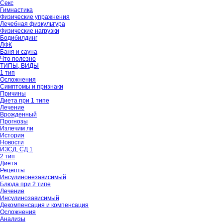
Секс
Гимнастика
Физические упражнения
Лечебная физкультура
Физические нагрузки
Бодибилдинг
ЛФК
Баня и сауна
Что полезно
ТИПЫ, ВИДЫ
1 тип
Осложнения
Симптомы и признаки
Причины
Диета при 1 типе
Лечение
Врожденный
Прогнозы
Излечим ли
История
Новости
ИЗСД, СД 1
2 тип
Диета
Рецепты
Инсулинонезависимый
Блюда при 2 типе
Лечение
Инсулинозависимый
Декомпенсация и компенсация
Осложнения
Анализы