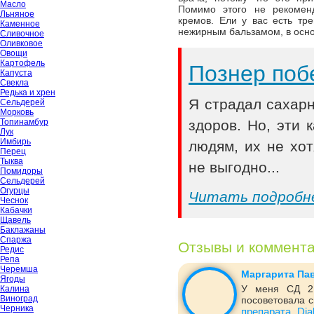
Масло
Помимо этого не рекомен
Льняное
кремов. Ели у вас есть тр
Каменное
нежирным бальзамом, в осно
Сливочное
Оливковое
Овощи
Картофель
Познер поб
Капуста
Свекла
Редька и хрен
Я страдал сахар
Сельдерей
Морковь
Топинамбур
здоров. Но, эти
Лук
Имбирь
людям, их не хот
Перец
Тыква
не выгодно...
Помидоры
Сельдерей
Огурцы
Читать подробн
Чеснок
Кабачки
Щавель
Баклажаны
Спаржа
Отзывы и коммент
Редис
Репа
Черемша
Маргарита Па
Ягоды
У меня СД 2 
Калина
Виноград
посоветовала с
Черника
препарата Dia