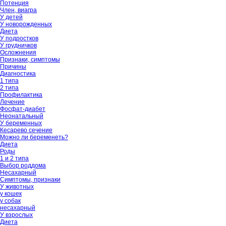
Потенция
Член, виагра
У детей
У новорожденных
Диета
У подростков
У грудничков
Осложнения
Признаки, симптомы
Причины
Диагностика
1 типа
2 типа
Профилактика
Лечение
Фосфат-диабет
Неонатальный
У беременных
Кесарево сечение
Можно ли беременеть?
Диета
Роды
1 и 2 типа
Выбор роддома
Несахарный
Симптомы, признаки
У животных
у кошек
у собак
несахарный
У взрослых
Диета