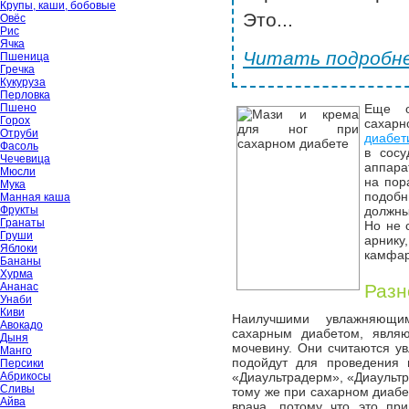
Крупы, каши, бобовые
Это...
Овёс
Рис
Ячка
Читать подробне
Пшеница
Гречка
Кукуруза
Перловка
Пшено
Еще о
Горох
сахар
Отруби
диабет
Фасоль
в сосу
Чечевица
аппара
Мюсли
на пор
Мука
подобн
Манная каша
Фрукты
должны
Гранаты
Но не 
Груши
арнику
Яблоки
камфар
Бананы
Хурма
Ананас
Разн
Унаби
Киви
Наилучшими увлажняющ
Авокадо
сахарным диабетом, являю
Дыня
мочевину. Они считаются ув
Манго
подойдут для проведения 
Персики
Абрикосы
«Диаультрадерм», «Диаультр
Сливы
тому же при сахарном диабе
Айва
врача, потому что это при