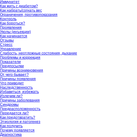
Иммунитет
Как жить с диабетом?
Как набрать/согнать вес
Ограничения, противопоказания
Контроль
Как бороться?
Проявления
Уколы (инъекции)
Как начинается
Отзывы
Стресс
Управление
Слабость, неотложные состояния, дыхание
Проблемы и коррекция
Показатели
Предпосылки
Причины возникновения
От чего бывает?
Причины появления
Что приводит
Наследственность
Избавиться, избежать
Излечим ли?
Причины заболевания
Синдромы
Предрасположенность
Передается ли?
Как предотвратить?
Этиология и патогенез
Как получить
Почему появляется
Диагностика