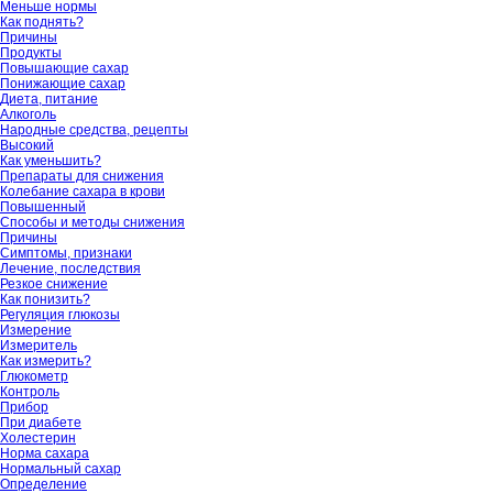
Меньше нормы
Как поднять?
Причины
Продукты
Повышающие сахар
Понижающие сахар
Диета, питание
Алкоголь
Народные средства, рецепты
Высокий
Как уменьшить?
Препараты для снижения
Колебание сахара в крови
Повышенный
Способы и методы снижения
Причины
Симптомы, признаки
Лечение, последствия
Резкое снижение
Как понизить?
Регуляция глюкозы
Измерение
Измеритель
Как измерить?
Глюкометр
Контроль
Прибор
При диабете
Холестерин
Норма сахара
Нормальный сахар
Определение