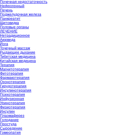
Почечная недостаточность
Нефрогенный
Печень
Поджелудочная железа
Панкреатит
Щитовидка
Половые органы
ЛЕЧЕНИЕ
Нетрадиционное
Аюрведа
Йога
Точечный массаж
Рыдающее дыхание
Тибетская медицина
Китайская медицина
Терапия
Магнитотерапия
Фитотерапия
Фармакотерапия
Озонотерапия
Гирудотерапия
Инсулинотерапия
Психотерапия
Инфузионная
Уринотерапия
Физиотерапия
Инсулин
Плазмаферез
Голодание
Простуда
Сыроедение
Гомеопатия