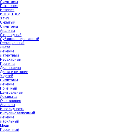
Симптомы
Патогенез
История
ИНСД, СД 2
3 тип
Скрытый
Симптомы
Анализы
Стероидный
Субкомпенсированный
Гестационный
Диета
Лечение
Латентный
Несахарный
Причины
Диагностика
Диета и питание
У детей
Симптомы
Лечение
Почечный
Центральный
Лекарства
Осложнения
Анализы
Инвалидность
Инсулинозависимый
Лечение
Лабильный
Моди
Первичный