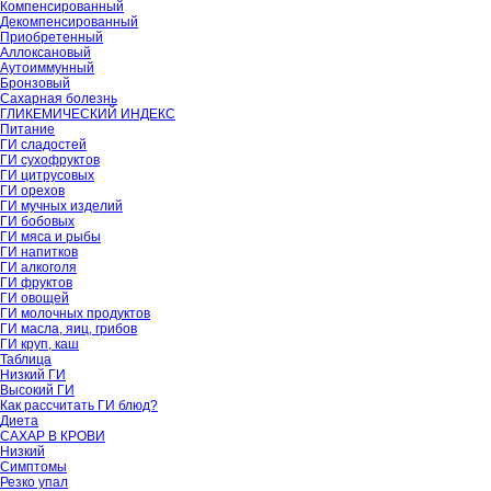
Компенсированный
Декомпенсированный
Приобретенный
Аллоксановый
Аутоиммунный
Бронзовый
Сахарная болезнь
ГЛИКЕМИЧЕСКИЙ ИНДЕКС
Питание
ГИ сладостей
ГИ сухофруктов
ГИ цитрусовых
ГИ орехов
ГИ мучных изделий
ГИ бобовых
ГИ мяса и рыбы
ГИ напитков
ГИ алкоголя
ГИ фруктов
ГИ овощей
ГИ молочных продуктов
ГИ масла, яиц, грибов
ГИ круп, каш
Таблица
Низкий ГИ
Высокий ГИ
Как рассчитать ГИ блюд?
Диета
САХАР В КРОВИ
Низкий
Симптомы
Резко упал