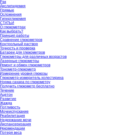
Рак
Дислипидемия
Прямые
Осложнения
Гипергликемия
СТАТЬИ
О глюкометрах
Как выбрать?
Принцип работы
Сравнение глюкометров
Контрольный раствор
Точность и проверка
Батареи для глюкометров
Глюкометры для различных возрастов
Лазерные глюкометры
Ремонт и обмен глюкометров
Тонометр-глюкометр
Измерение уровня глюкозы
Глюкометр-измеритель холестирина
Норма сахара по глюкометру
Получить глюкометр бесплатно
Течение
Ацетон
Развитие
Жажда
Потливость
Мочеиспускание
Реабилитация
Недержание мочи
Диспансеризация
Рекомендации
Потеря веса