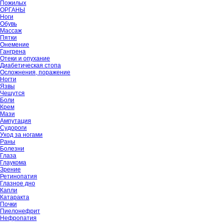
Пожилых
ОРГАНЫ
Ноги
Обувь
Массаж
Пятки
Онемение
Гангрена
Отеки и опухание
Диабетическая стопа
Осложнения, поражение
Ногти
Язвы
Чешутся
Боли
Крем
Мази
Ампутация
Судороги
Уход за ногами
Раны
Болезни
Глаза
Глаукома
Зрение
Ретинопатия
Глазное дно
Капли
Катаракта
Почки
Пиелонефрит
Нефропатия