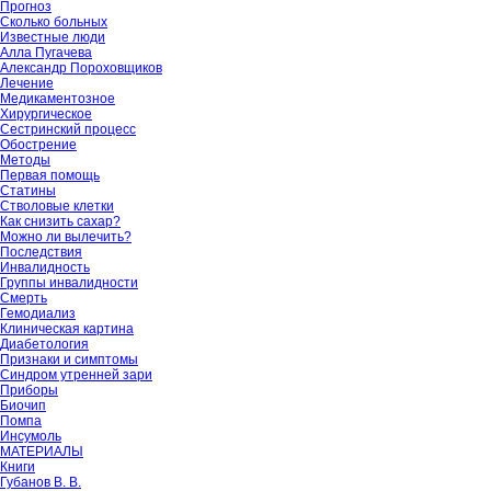
Прогноз
Сколько больных
Известные люди
Алла Пугачева
Александр Пороховщиков
Лечение
Медикаментозное
Хирургическое
Сестринский процесс
Обострение
Методы
Первая помощь
Статины
Стволовые клетки
Как снизить сахар?
Можно ли вылечить?
Последствия
Инвалидность
Группы инвалидности
Смерть
Гемодиализ
Клиническая картина
Диабетология
Признаки и симптомы
Синдром утренней зари
Приборы
Биочип
Помпа
Инсумоль
МАТЕРИАЛЫ
Книги
Губанов В. В.