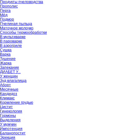
Продукты пчеловодства
Прополис
Перга
Мёд
Подмор
Пчелиная пыльца
Маточное молочко
Способы термообработки
В мультиварке
В пароварке
В аэрогриле
Сушка
Варка
Тушение
Жарка
Запекание
ДИАБЕТ У...
У женщин
Зуд влагалища
Аборт
Месячные
Кандидоз
Климакс
Кормление грудью
Цистит
Гинекология
Гормоны
Выделения
У мужчин
Импотенция
Баланопостит
Эрекция