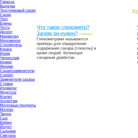
Глюкоза
Выпечка
Хо
Тростниковый сахар
Сахар
Торт
Блины
Что такое глюкометр?
Тесто
Десерт
Зачем он нужен?
статья
Мармелад
Глюкометрами называются
Мороженое
приборы для определения
Сухофрукты
содержания сахара (глюкозы) в
Курага
крови людей, болеющих
Изюм
сахарным диабетом...
Чернослив
Инжир
Финики
Сахарозаменители
Сорбит
Заменители сахара
Стевия
Изомальт
Фруктоза
Ксилит
Аспартам
Молочные продукты
Молоко
Творог
Сыр
Кефир
Йогурт
Сырники
Сметана