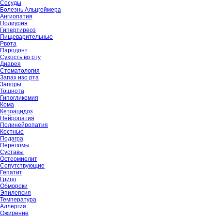
Сосуды
Болезнь Альцгеймера
Ангиопатия
Полиурия
Гипертиреоз
Пищеварительные
Рвота
Пародонт
Сухость во рту
Диарея
Стоматология
Запах изо рта
Запоры
Тошнота
Гипогликемия
Кома
Кетоацидоз
Нейропатия
Полинейропатия
Костные
Подагра
Переломы
Суставы
Остеомиелит
Сопутствующие
Гепатит
Грипп
Обмороки
Эпилепсия
Температура
Аллергия
Ожирение