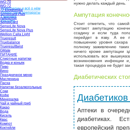
WG-70
нужно делать каждый день.
WG-72
Холестерин и всё о нём
77 Elektronika
Лекарства и препараты
Ампутация конечно
Sensocard Plus
Гликемия
Autosense
Инсулин
SensoCard
Стоит отметить, что само
SensoLite Nova
считают ампутацию конечн
SensoLite Nova Plus
ссадину и если туда поп
Wellion Calla Light
перейдет в язву. А ее п
Trueresult
повышению уровня сахара в
Truebalance
Trueresulttwist
полному заживлению таких
GMate
ничего кроме ампутации з
ПИТАНИЕ
использовать все вышеуказ
Спиртные напитки
возникновения инфекции и
Водка и коньяк
такая процедура не будет з
Пиво
Вино
Праздничное меню
Диабетических сто
Масленица
Пасха
Напитки безалкогольные
Соки
Диабетиков
Кофе
Минералка
Чай и чайный гриб
Какао
Аптеки в очеред
Вода
Кисель
диабетиках. Ес
Квас
Компот
европейский преп
Коктейли