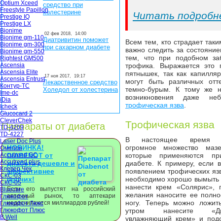
Optium Xceed
средство при
Freestyle Papillon
холестерине
Читать подробн
Prestige IQ
Prestige LX
Bionime
02 фев 2018,
14:00
Bionime gm-110
Диатривитин поможет
Всем тем, кто страдает так
Bionime gm-300
при сахарном диабете
важно следить за состояни
Bionime gm-550
тем, что при подобном за
Rightest GM500
Ascensia
трофика. Выражается это 
Ascensia Elite
пятнышек, так как капилля
17 ноя 2017,
19:17
Ascensia Entrust
могут быть различных отт
Лекарственное средство
Контур-ТС
темно-бурым. К тому же н
Холедол от холестерина
Ime-dc
возникновения даже неб
iDia
трофическая язва
.
Icheck
Glucocard 2
CleverChek
Трофическая язва
Препараты от диабета
TD-4209
TD-4227
В настоящее время вы
Laser Doc Plus
НОВИНКА!
огромное множество мазе
Омелон
Accutrend GC
DIABENOT от
которые применяются пр
Accutrend plus
диабета дешевле и
диабете. К примеру, если 
Клевер Чек
эффективнее
появлением трофических язв
СКС-03
прочих!
необходимо хорошо вымыть 
СКС-05
нанести крем «Солярис», 
Если его выпустят на российский
Bluecare
желания наносите ее полно
аптечный рынок, то аптекари
Глюкофот
ногу. Теперь можно ложить
недосчитаются миллиардов рублей!
Глюкофот Люкс
Глюкофот Плюс
утром нанесите «Дин
B.Well
увлажняющий крем» и подо