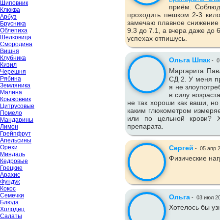
Шиповник
приём. Соблюд
Клюква
проходить пешком 2-3 кило
Арбуз
замечаю плавное снижение 
Брусника
9.3 до 7.1, а вчера даже до
Облепиха
Шелковица
успехах отпишусь.
Смородина
Вишня
Клубника
Ольга Шпак
-
0
Кизил
Маргарита Пав
Черешня
Рябина
СД 2. У меня п
Земляника
я не злоупотре
Малина
в силу возраст
Крыжовник
не так хороши как ваши, но
Цитрусовые
каким глюкометром измеряе
Помело
или по цельной крови? Х
Мандарины
препарата.
Лимон
Грейпфрут
Апельсины
Орехи
Сергей
-
05 апр 
Миндаль
Физические наг
Кедровые
Грецкие
Арахис
Фундук
Кокос
Семечки
Ольга
-
03 июл 2
Блюда
Хотелось бы уз
Холодец
Салаты