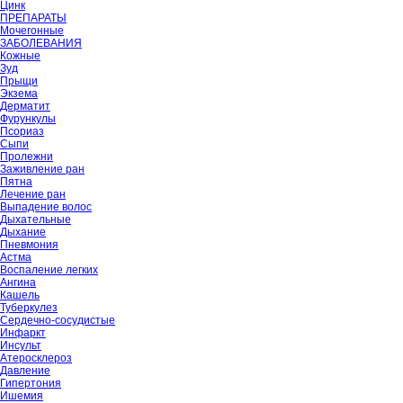
Цинк
ПРЕПАРАТЫ
Мочегонные
ЗАБОЛЕВАНИЯ
Кожные
Зуд
Прыщи
Экзема
Дерматит
Фурункулы
Псориаз
Сыпи
Пролежни
Заживление ран
Пятна
Лечение ран
Выпадение волос
Дыхательные
Дыхание
Пневмония
Астма
Воспаление легких
Ангина
Кашель
Туберкулез
Сердечно-сосудистые
Инфаркт
Инсульт
Атеросклероз
Давление
Гипертония
Ишемия