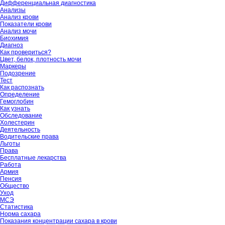
Дифференциальная диагностика
Анализы
Анализ крови
Показатели крови
Анализ мочи
Биохимия
Диагноз
Как провериться?
Цвет, белок, плотность мочи
Маркеры
Подозрение
Тест
Как распознать
Определение
Гемоглобин
Как узнать
Обследование
Холестерин
Деятельность
Водительские права
Льготы
Права
Бесплатные лекарства
Работа
Армия
Пенсия
Общество
Уход
МСЭ
Статистика
Норма сахара
Показания концентрации сахара в крови