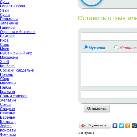
Супы
Рецепты блюд
Язык
Суши
Оставить отзыв ил
Пельмени
Запеканка
Гарниры
Окрошка и ботвинья
Бакалея
Икра
Сало
Мужчина
Женщина
Мясо
Рыба и рыбий жир
Макароны
Хлеб
Колбаса
Сосиски, сардельки
Печень
Яйца
Маслины
Грибы
Крахмал
Соль и соленое
Желатин
Соусы
Сладкое
Печенье
Варенье
Шоколад
Поделиться…
Зефир
Конфеты
загрузка...
Фруктоза