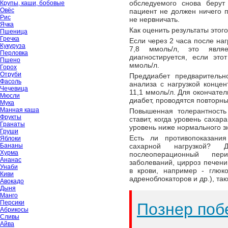
обследуемого снова берут
Крупы, каши, бобовые
Овёс
пациент не должен ничего п
Рис
не нервничать.
Ячка
Как оценить результаты этого
Пшеница
Гречка
Если через 2 часа после на
Кукуруза
7,8 ммоль/л, это являе
Перловка
диагностируется, если это
Пшено
ммоль/л.
Горох
Отруби
Преддиабет предварительн
Фасоль
анализа с нагрузкой конце
Чечевица
11,1 ммоль/л. Для окончате
Мюсли
диабет, проводятся повторн
Мука
Манная каша
Повышенная толерантность
Фрукты
ставит, когда уровень сахар
Гранаты
уровень ниже нормального з
Груши
Есть ли противопоказани
Яблоки
Бананы
сахарной нагрузкой? 
Хурма
послеоперационный пер
Ананас
заболеваний, цирроз печен
Унаби
в крови, например - глюко
Киви
адреноблокаторов и др.), так
Авокадо
Дыня
Манго
Персики
Познер поб
Абрикосы
Сливы
Айва