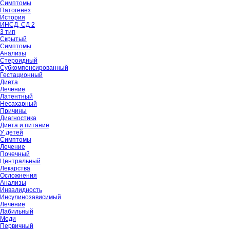
Симптомы
Патогенез
История
ИНСД, СД 2
3 тип
Скрытый
Симптомы
Анализы
Стероидный
Субкомпенсированный
Гестационный
Диета
Лечение
Латентный
Несахарный
Причины
Диагностика
Диета и питание
У детей
Симптомы
Лечение
Почечный
Центральный
Лекарства
Осложнения
Анализы
Инвалидность
Инсулинозависимый
Лечение
Лабильный
Моди
Первичный