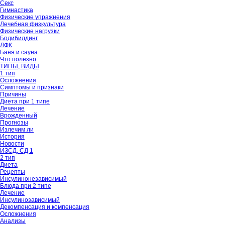
Секс
Гимнастика
Физические упражнения
Лечебная физкультура
Физические нагрузки
Бодибилдинг
ЛФК
Баня и сауна
Что полезно
ТИПЫ, ВИДЫ
1 тип
Осложнения
Симптомы и признаки
Причины
Диета при 1 типе
Лечение
Врожденный
Прогнозы
Излечим ли
История
Новости
ИЗСД, СД 1
2 тип
Диета
Рецепты
Инсулинонезависимый
Блюда при 2 типе
Лечение
Инсулинозависимый
Декомпенсация и компенсация
Осложнения
Анализы