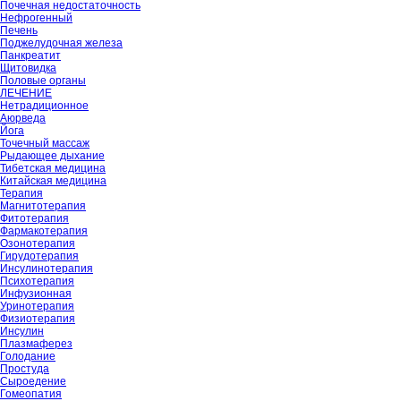
Почечная недостаточность
Нефрогенный
Печень
Поджелудочная железа
Панкреатит
Щитовидка
Половые органы
ЛЕЧЕНИЕ
Нетрадиционное
Аюрведа
Йога
Точечный массаж
Рыдающее дыхание
Тибетская медицина
Китайская медицина
Терапия
Магнитотерапия
Фитотерапия
Фармакотерапия
Озонотерапия
Гирудотерапия
Инсулинотерапия
Психотерапия
Инфузионная
Уринотерапия
Физиотерапия
Инсулин
Плазмаферез
Голодание
Простуда
Сыроедение
Гомеопатия