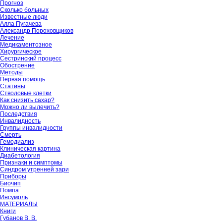
Прогноз
Сколько больных
Известные люди
Алла Пугачева
Александр Пороховщиков
Лечение
Медикаментозное
Хирургическое
Сестринский процесс
Обострение
Методы
Первая помощь
Статины
Стволовые клетки
Как снизить сахар?
Можно ли вылечить?
Последствия
Инвалидность
Группы инвалидности
Смерть
Гемодиализ
Клиническая картина
Диабетология
Признаки и симптомы
Синдром утренней зари
Приборы
Биочип
Помпа
Инсумоль
МАТЕРИАЛЫ
Книги
Губанов В. В.