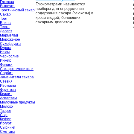
Глюкоза
Глюкометрами называются
Выпечка
приборы для определения
Тростниковый сахар
содержания сахара (глюкозы) в
Сахар
крови людей, болеющих
Торт
сахарным диабетом...
Блины
Тесто
Десерт
Мармелад
Мороженое
Сухофрукты
Курага
Изюм
Чернослив
Инжир
Финики
Сахарозаменители
Сорбит
Заменители сахара
Стевия
Изомальт
Фруктоза
Ксилит
Аспартам
Молочные продукты
Молоко
Творог
Сыр
Кефир
Йогурт
Сырники
Сметана