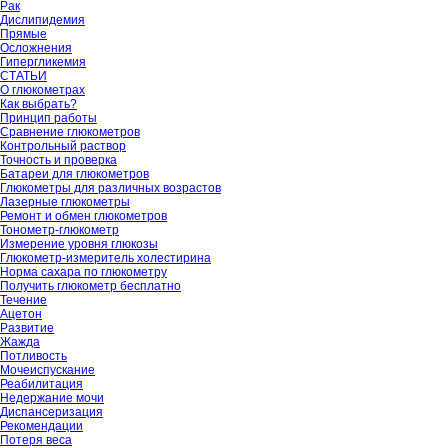
Рак
Дислипидемия
Прямые
Осложнения
Гипергликемия
СТАТЬИ
О глюкометрах
Как выбрать?
Принцип работы
Сравнение глюкометров
Контрольный раствор
Точность и проверка
Батареи для глюкометров
Глюкометры для различных возрастов
Лазерные глюкометры
Ремонт и обмен глюкометров
Тонометр-глюкометр
Измерение уровня глюкозы
Глюкометр-измеритель холестирина
Норма сахара по глюкометру
Получить глюкометр бесплатно
Течение
Ацетон
Развитие
Жажда
Потливость
Мочеиспускание
Реабилитация
Недержание мочи
Диспансеризация
Рекомендации
Потеря веса