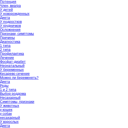
Потенция
Член, виагра
У детей
У новорожденных
Диета
У подростков
У грудничков
Осложнения
Признаки, симптомы
Причины
Диагностика
1 типа
2 типа
Профилактика
Лечение
Фосфат-диабет
Неонатальный
У беременных
Кесарево сечение
Можно ли беременеть?
Диета
Роды
1 и 2 типа
Выбор роддома
Несахарный
Симптомы, признаки
У животных
у кошек
у собак
несахарный
У взрослых
Диета