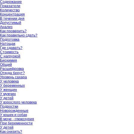
Содержание
Показатели
Количество
Концентрация
В течении дня
Допустимый
Анализ
Как проверить?
Как правильно сдать?
Подготовка
Натощак
Где сдавать?
Стоимость
С нагрузкой
Биохимия
Общий
Расшифровка
Откуда берут?
Уровень сахара
У человека
У беременных
У женщин
У мужчин
У детей
У взрослого человека
Подростки
Новорожденные
У кошек и собак
В моче - глюкозурия
При беременности
У детей
Как снизить?