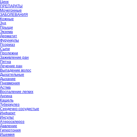
Цинк
ПРЕПАРАТЫ
Мочегонные
ЗАБОЛЕВАНИЯ
Кожные
Зуд
Прыщи
Экзема
Дерматит
Фурункулы
Псориаз
Сыпи
Пролежни
Заживление ран
Пятна
Лечение ран
Выпадение волос
Дыхательные
Дыхание
Пневмония
Астма
Воспаление легких
Ангина
Кашель
Туберкулез
Сердечно-сосудистые
Инфаркт
Инсульт
Атеросклероз
Давление
Гипертония
Ишемия