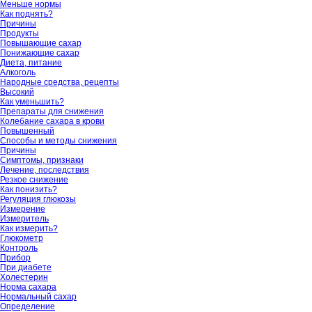
Меньше нормы
Как поднять?
Причины
Продукты
Повышающие сахар
Понижающие сахар
Диета, питание
Алкоголь
Народные средства, рецепты
Высокий
Как уменьшить?
Препараты для снижения
Колебание сахара в крови
Повышенный
Способы и методы снижения
Причины
Симптомы, признаки
Лечение, последствия
Резкое снижение
Как понизить?
Регуляция глюкозы
Измерение
Измеритель
Как измерить?
Глюкометр
Контроль
Прибор
При диабете
Холестерин
Норма сахара
Нормальный сахар
Определение