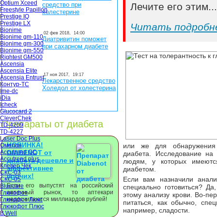
Optium Xceed
средство при
Лечите его этим..
Freestyle Papillon
холестерине
Prestige IQ
Prestige LX
Читать подробн
Bionime
02 фев 2018,
14:00
Bionime gm-110
Диатривитин поможет
Bionime gm-300
при сахарном диабете
Bionime gm-550
Rightest GM500
Ascensia
Ascensia Elite
17 ноя 2017,
19:17
Ascensia Entrust
Лекарственное средство
Контур-ТС
Холедол от холестерина
Ime-dc
iDia
Icheck
Glucocard 2
CleverChek
Препараты от диабета
TD-4209
TD-4227
Laser Doc Plus
НОВИНКА!
Омелон
или же для обнаружения
Accutrend GC
DIABENOT от
диабета. Исследование на 
Accutrend plus
диабета дешевле и
людям, у которых имеютс
Клевер Чек
эффективнее
диабетом.
СКС-03
прочих!
Если вам назначили анали
СКС-05
Если его выпустят на российский
Bluecare
специально готовиться? Да
аптечный рынок, то аптекари
Глюкофот
этому анализу крови. Во-пе
недосчитаются миллиардов рублей!
Глюкофот Люкс
питаться, как обычно, спе
Глюкофот Плюс
например, сладости.
B.Well