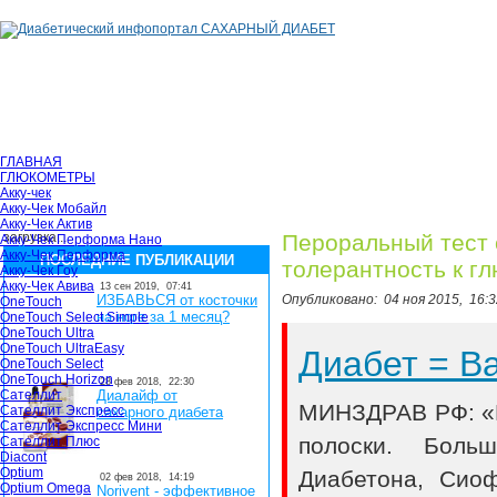
ГЛАВНАЯ
ГЛЮКОМЕТРЫ
Акку-чек
Акку-Чек Мобайл
Акку-Чек Актив
загрузка...
Пероральный тест 
Акку-Чек Перформа Нано
Акку-Чек Перформа
ПОСЛЕДНИЕ ПУБЛИКАЦИИ
толерантность к гл
Акку-Чек Гоу
Акку-Чек Авива
13 сен 2019,
07:41
ИЗБАВЬСЯ от косточки
Опубликовано:
04 ноя 2015,
16:3
OneTouch
на ноге за 1 месяц?
OneTouch Select Simple
OneTouch Ultra
OneTouch UltraEasy
Диабет = 
OneTouch Select
OneTouch Horizon
28 фев 2018,
22:30
Сателлит
Диалайф от
МИНЗДРАВ РФ: «В
Сателлит Экспресс
сахарного диабета
Сателлит Экспресс Мини
полоски. Боль
Сателлит Плюс
Diacont
Optium
Диабетона, Сио
02 фев 2018,
14:19
Optium Omega
Norivent - эффективное