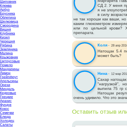
Маргарита Пав
Шиповник
СД 2. У меня п
Клюква
Арбуз
я не злоупотре
Брусника
в силу возраст
Облепиха
не так хороши как ваши, но
Шелковица
каким глюкометром измеряе
Смородина
или по цельной крови? Х
Вишня
препарата.
Клубника
Кизил
Черешня
Коля
Рябина
-
28 апр 201
Земляника
Натощак 5.4 по
Малина
может быть?
Крыжовник
Цитрусовые
Помело
Мандарины
Лимон
Нина
-
12 мар 20
Грейпфрут
Сахар натощак 
Апельсины
"нагрузкой", 
Орехи
выпила 75 гр с
Миндаль
Натощак резуль
Кедровые
Грецкие
очень удивило. Что это знач
Арахис
Фундук
Кокос
Оставить отзыв ил
Семечки
Блюда
Холодец
Салаты