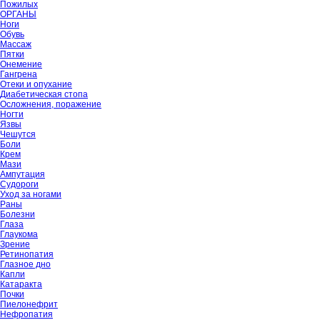
Пожилых
ОРГАНЫ
Ноги
Обувь
Массаж
Пятки
Онемение
Гангрена
Отеки и опухание
Диабетическая стопа
Осложнения, поражение
Ногти
Язвы
Чешутся
Боли
Крем
Мази
Ампутация
Судороги
Уход за ногами
Раны
Болезни
Глаза
Глаукома
Зрение
Ретинопатия
Глазное дно
Капли
Катаракта
Почки
Пиелонефрит
Нефропатия