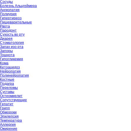
Сосуды
Болезнь Альцгеймера
Ангиопатия
Полиурия
Гипертиреоз
Пищеварительные
Рвота
Пародонт
Сухость во рту
Диарея
Стоматология
Запах изо рта
Запоры
Тошнота
Гипогликемия
Кома
Кетоацидоз
Нейропатия
Полинейропатия
Костные
Подагра
Переломы
Суставы
Остеомиелит
Сопутствующие
Гепатит
Грипп
Обмороки
Эпилепсия
Температура
Аллергия
Ожирение