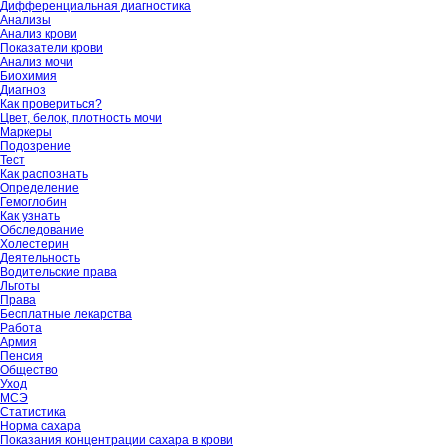
Дифференциальная диагностика
Анализы
Анализ крови
Показатели крови
Анализ мочи
Биохимия
Диагноз
Как провериться?
Цвет, белок, плотность мочи
Маркеры
Подозрение
Тест
Как распознать
Определение
Гемоглобин
Как узнать
Обследование
Холестерин
Деятельность
Водительские права
Льготы
Права
Бесплатные лекарства
Работа
Армия
Пенсия
Общество
Уход
МСЭ
Статистика
Норма сахара
Показания концентрации сахара в крови