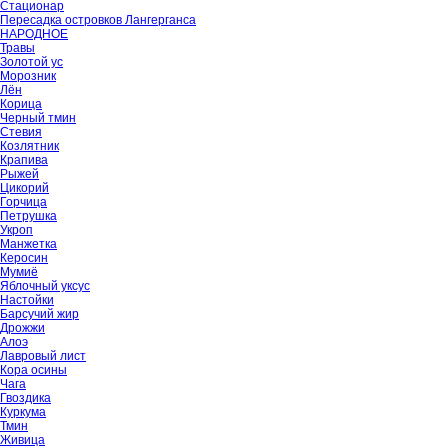
Стационар
Пересадка островков Лангерганса
НАРОДНОЕ
Травы
Золотой ус
Морозник
Лён
Корица
Черный тмин
Стевия
Козлятник
Крапива
Рыжей
Цикорий
Горчица
Петрушка
Укроп
Манжетка
Керосин
Мумиё
Яблочный уксус
Настойки
Барсучий жир
Дрожжи
Алоэ
Лавровый лист
Кора осины
Чага
Гвоздика
Куркума
Тмин
Живица