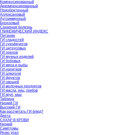
Компенсированный
Декомпенсированный
Приобретенный
Аллоксановый
Аутоиммунный
Бронзовый
Сахарная болезнь
ГЛИКЕМИЧЕСКИЙ ИНДЕКС
Питание
ГИ сладостей
ГИ сухофруктов
ГИ цитрусовых
ГИ орехов
ГИ мучных изделий
ГИ бобовых
ГИ мяса и рыбы
ГИ напитков
ГИ алкоголя
ГИ фруктов
ГИ овощей
ГИ молочных продуктов
ГИ масла, яиц, грибов
ГИ круп, каш
Таблица
Низкий ГИ
Высокий ГИ
Как рассчитать ГИ блюд?
Диета
САХАР В КРОВИ
Низкий
Симптомы
Резко упал