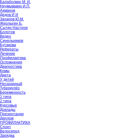
Балаболкин М. И.
Неумывакин И.П.
Ахманов
Дедов И И
Захаров Ю.М.
Жерлыгин Б.
Сытин Настрои
Болотов
Видео
Синельников
Бутакова
Рефераты
Лечение
Профилактика
Осложнения
Диагностика
Комы
Диета
У детей
Несахарный
Туберкулёз
Беременность
1 типа
2 типа
Курсовые
Доклады
Презентации
Диплом
ПРОФИЛАКТИКА
Спорт
Велосипед
Зарядка