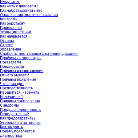
Иммунитет
Как жить с диабетом?
Как набрать/согнать вес
Ограничения, противопоказания
Контроль
Как бороться?
Проявления
Уколы (инъекции)
Как начинается
Отзывы
Стресс
Управление
Слабость, неотложные состояния, дыхание
Проблемы и коррекция
Показатели
Предпосылки
Причины возникновения
От чего бывает?
Причины появления
Что приводит
Наследственность
Избавиться, избежать
Излечим ли?
Причины заболевания
Синдромы
Предрасположенность
Передается ли?
Как предотвратить?
Этиология и патогенез
Как получить
Почему появляется
Диагностика