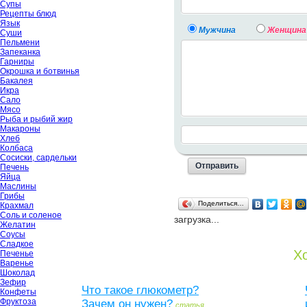
Супы
Рецепты блюд
Язык
Мужчина
Женщина
Суши
Пельмени
Запеканка
Гарниры
Окрошка и ботвинья
Бакалея
Икра
Сало
Мясо
Рыба и рыбий жир
Макароны
Хлеб
Колбаса
Сосиски, сардельки
Печень
Яйца
Маслины
Грибы
Поделиться…
Крахмал
Соль и соленое
загрузка...
Желатин
Соусы
Сладкое
Хо
Печенье
Варенье
Шоколад
Зефир
Что такое глюкометр?
Конфеты
Фруктоза
Зачем он нужен?
статья