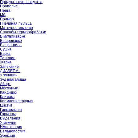
Продукты пчеловодства
Прополис
Перга
Мёд
Подмор
Пчелиная пыльца
Маточное молочко
Способы термообработки
В мультиварке
В пароварке
В аэрогриле
Сушка
Варка
Тушение
Жарка
Запекание
ДИАБЕТ У...
У женщин
Зуд влагалища
Аборт
Месячные
Кандидоз
Климакс
Кормление грудью
Цистит
Гинекология
Гормоны
Выделения
У мужчин
Импотенция
Баланопостит
Эрекция