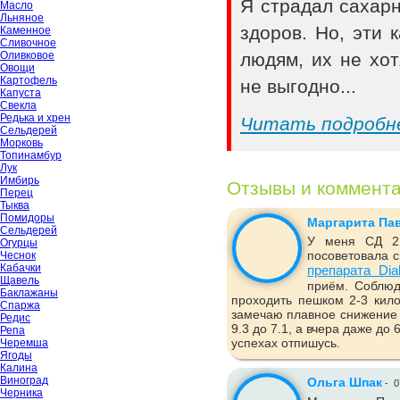
Я страдал сахар
Масло
Льняное
здоров. Но, эти
Каменное
Сливочное
Оливковое
людям, их не хот
Овощи
Картофель
не выгодно...
Капуста
Свекла
Редька и хрен
Читать подробн
Сельдерей
Морковь
Топинамбур
Лук
Имбирь
Отзывы и коммент
Перец
Тыква
Помидоры
Маргарита Па
Сельдерей
У меня СД 2 
Огурцы
посоветовала с
Чеснок
Кабачки
препарата Dia
Щавель
приём. Соблюд
Баклажаны
проходить пешком 2-3 кило
Спаржа
замечаю плавное снижение 
Редис
9.3 до 7.1, а вчера даже до
Репа
успехах отпишусь.
Черемша
Ягоды
Калина
Виноград
Ольга Шпак
-
0
Черника