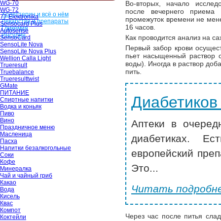
WG-70
Во-вторых, начало исслед
WG-72
после вечернего приема
Холестерин и всё о нём
77 Elektronika
промежуток времени не мене
Лекарства и препараты
Sensocard Plus
16 часов.
Гликемия
Autosense
Инсулин
Как проводится анализ на са
SensoCard
SensoLite Nova
Первый забор крови осущест
SensoLite Nova Plus
пьет насыщенный раствор с
Wellion Calla Light
воды). Иногда в раствор доб
Trueresult
пить.
Truebalance
Trueresulttwist
GMate
ПИТАНИЕ
Диабетиков
Спиртные напитки
Водка и коньяк
Пиво
Вино
Аптеки в очеред
Праздничное меню
Масленица
диабетиках. Ес
Пасха
Напитки безалкогольные
европейский преп
Соки
Кофе
Это...
Минералка
Чай и чайный гриб
Какао
Читать подробне
Вода
Кисель
Квас
Компот
Через час после питья слад
Коктейли