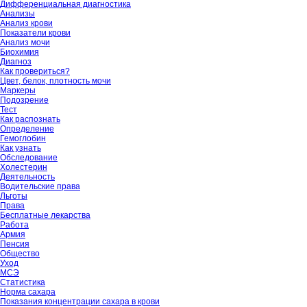
Дифференциальная диагностика
Анализы
Анализ крови
Показатели крови
Анализ мочи
Биохимия
Диагноз
Как провериться?
Цвет, белок, плотность мочи
Маркеры
Подозрение
Тест
Как распознать
Определение
Гемоглобин
Как узнать
Обследование
Холестерин
Деятельность
Водительские права
Льготы
Права
Бесплатные лекарства
Работа
Армия
Пенсия
Общество
Уход
МСЭ
Статистика
Норма сахара
Показания концентрации сахара в крови