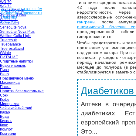
WG-70
типа ниже средних показате
WG-72
42 года после начала
Холестерин и всё о нём
77 Elektronika
недостаточности. Чере
Лекарства и препараты
Sensocard Plus
атеросклерозные осложне
Гликемия
Autosense
Инсулин
гангрены
, после ампутац
SensoCard
ишемической болезни се
SensoLite Nova
преждевременной гибели
SensoLite Nova Plus
Wellion Calla Light
гипертензия и т.п.
Trueresult
Чтобы предотвратить и заме
Truebalance
протекание уже имеющихся
Trueresulttwist
над уровнем сахара. При вы
GMate
ПИТАНИЕ
возникает у каждого четвер
Спиртные напитки
период начальной ремисси
Водка и коньяк
месяцев до полугода (в ре
Пиво
стабилизируется и заметно с
Вино
Праздничное меню
Масленица
Пасха
Диабетиков
Напитки безалкогольные
Соки
Кофе
Аптеки в очеред
Минералка
Чай и чайный гриб
диабетиках. Ес
Какао
Вода
Кисель
европейский преп
Квас
Компот
Это...
Коктейли