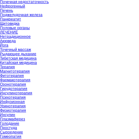
Почечная недостаточность
Нефрогенный
Печень
Поджелудочная железа
Панкреатит
Щитовидка
Половые органы
ЛЕЧЕНИЕ
Нетрадиционное
Аюрведа
Йога
Точечный массаж
Рыдающее дыхание
Тибетская медицина
Китайская медицина
Терапия
Магнитотерапия
Фитотерапия
Фармакотерапия
Озонотерапия
Гирудотерапия
Инсулинотерапия
Психотерапия
Инфузионная
Уринотерапия
Физиотерапия
Инсулин
Плазмаферез
Голодание
Простуда
Сыроедение
Гомеопатия