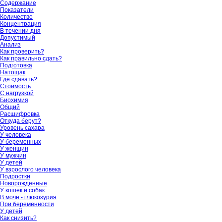
Содержание
Показатели
Количество
Концентрация
В течении дня
Допустимый
Анализ
Как проверить?
Как правильно сдать?
Подготовка
Натощак
Где сдавать?
Стоимость
С нагрузкой
Биохимия
Общий
Расшифровка
Откуда берут?
Уровень сахара
У человека
У беременных
У женщин
У мужчин
У детей
У взрослого человека
Подростки
Новорожденные
У кошек и собак
В моче - глюкозурия
При беременности
У детей
Как снизить?