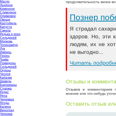
Масло
продолжительность жизни воз
Льняное
Каменное
Сливочное
Познер поб
Оливковое
Овощи
Картофель
Капуста
Я страдал сахар
Свекла
Редька и хрен
здоров. Но, эти
Сельдерей
Морковь
людям, их не хот
Топинамбур
Лук
не выгодно...
Имбирь
Перец
Тыква
Читать подробн
Помидоры
Сельдерей
Огурцы
Чеснок
Кабачки
Отзывы и коммент
Щавель
Баклажаны
Спаржа
Отзывов и комментариев п
Редис
мнение или что-нибудь уточн
Репа
Черемша
Оставить отзыв ил
Ягоды
Калина
Виноград
Черника