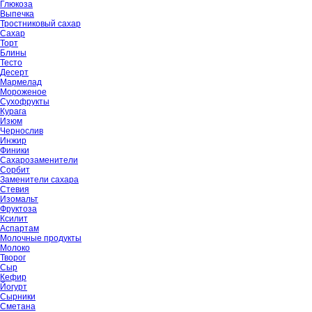
Глюкоза
Выпечка
Тростниковый сахар
Сахар
Торт
Блины
Тесто
Десерт
Мармелад
Мороженое
Сухофрукты
Курага
Изюм
Чернослив
Инжир
Финики
Сахарозаменители
Сорбит
Заменители сахара
Стевия
Изомальт
Фруктоза
Ксилит
Аспартам
Молочные продукты
Молоко
Творог
Сыр
Кефир
Йогурт
Сырники
Сметана