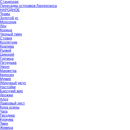
Стационар
Пересадка островков Лангерганса
НАРОДНОЕ
Травы
Золотой ус
Морозник
Лён
Корица
Черный тмин
Стевия
Козлятник
Крапива
Рыжей
Цикорий
Горчица
Петрушка
Укроп
Манжетка
Керосин
Мумиё
Яблочный уксус
Настойки
Барсучий жир
Дрожжи
Алоэ
Лавровый лист
Кора осины
Чага
Гвоздика
Куркума
Тмин
Живица