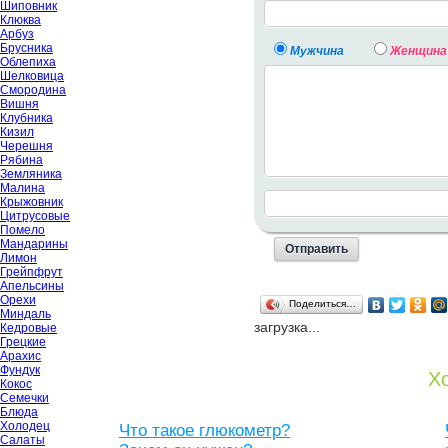
Шиповник
Клюква
Арбуз
Брусника
Мужчина
Женщина
Облепиха
Шелковица
Смородина
Вишня
Клубника
Кизил
Черешня
Рябина
Земляника
Малина
Крыжовник
Цитрусовые
Помело
Мандарины
Лимон
Грейпфрут
Апельсины
Орехи
Поделиться…
Миндаль
загрузка...
Кедровые
Грецкие
Арахис
Фундук
Хо
Кокос
Семечки
Блюда
Холодец
Что такое глюкометр?
Салаты