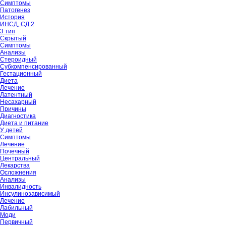
Симптомы
Патогенез
История
ИНСД, СД 2
3 тип
Скрытый
Симптомы
Анализы
Стероидный
Субкомпенсированный
Гестационный
Диета
Лечение
Латентный
Несахарный
Причины
Диагностика
Диета и питание
У детей
Симптомы
Лечение
Почечный
Центральный
Лекарства
Осложнения
Анализы
Инвалидность
Инсулинозависимый
Лечение
Лабильный
Моди
Первичный