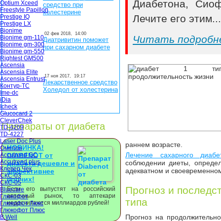
Диабетона, Сио
Optium Xceed
средство при
Freestyle Papillon
холестерине
Лечите его этим..
Prestige IQ
Prestige LX
Bionime
02 фев 2018,
14:00
Читать подробн
Bionime gm-110
Диатривитин поможет
Bionime gm-300
при сахарном диабете
Bionime gm-550
Rightest GM500
Ascensia
Ascensia Elite
17 ноя 2017,
19:17
Ascensia Entrust
Лекарственное средство
Контур-ТС
Холедол от холестерина
Ime-dc
iDia
Icheck
Glucocard 2
CleverChek
Препараты от диабета
TD-4209
TD-4227
Laser Doc Plus
раннем возрасте.
НОВИНКА!
Омелон
Лечение сахарного диаб
Accutrend GC
DIABENOT от
Accutrend plus
соблюдении диеты, опреде
диабета дешевле и
Клевер Чек
адекватном и своевременн
эффективнее
СКС-03
прочих!
СКС-05
Прогноз и последс
Если его выпустят на российский
Bluecare
аптечный рынок, то аптекари
Глюкофот
типа
недосчитаются миллиардов рублей!
Глюкофот Люкс
Глюкофот Плюс
Прогноз на продолжительн
B.Well