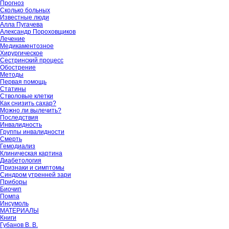
Прогноз
Сколько больных
Известные люди
Алла Пугачева
Александр Пороховщиков
Лечение
Медикаментозное
Хирургическое
Сестринский процесс
Обострение
Методы
Первая помощь
Статины
Стволовые клетки
Как снизить сахар?
Можно ли вылечить?
Последствия
Инвалидность
Группы инвалидности
Смерть
Гемодиализ
Клиническая картина
Диабетология
Признаки и симптомы
Синдром утренней зари
Приборы
Биочип
Помпа
Инсумоль
МАТЕРИАЛЫ
Книги
Губанов В. В.