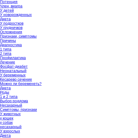
Потенция
Член, виагра
У детей
У новорожденных
Диета
У подростков
У грудничков
Осложнения
Признаки, симптомы
Причины
Диагностика
1 типа
2 типа
Профилактика
Лечение
Фосфат-диабет
Неонатальный
У беременных
Кесарево сечение
Можно ли беременеть?
Диета
Роды
1 и 2 типа
Выбор роддома
Несахарный
Симптомы, признаки
У животных
у кошек
у собак
несахарный
У взрослых
Диета