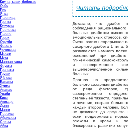
Крупы, каши, бобовые
Овёс
Читать подробне
Рис
Ячка
Пшеница
Гречка
Доказано, что диабет п
Кукуруза
соблюдения рационального 
Перловка
больных диабетом жизненно
Пшено
эмоциональных стрессов, сп
Горох
Очень важно непрерывное п
Отруби
Фасоль
сахарного диабета 1 типа, 
Чечевица
развиваются намного позже
Мюсли
осложнений при диабете
Мука
гликемический самоконтроль
Манная каша
и своевременное из
Фрукты
вышеперечисленное силь
Гранаты
больных.
Груши
Яблоки
Прогноз на продолжител
Бананы
больного сахарным диабетом
Хурма
от ряда факторов, ср
Ананас
своевременное определе
Унаби
Киви
степень её тяжести, правиль
Авокадо
и лечение, возраст больног
Дыня
каждый второй человек, бол
Манго
не доживает до среднего в
Персики
если поддерживать норма
Абрикосы
глюкозы в крови и по
Сливы
блокировать развитие сопу
Айва