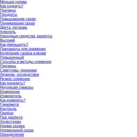
Меньше нормы
Как поднять?
Причины
Продукты
Повышающие сахар
Понижающие сахар
Диета, питание
Алкоголь
Народные средства, рецепты
Высокий
Как уменьшить?
Препараты для снижения
Колебание сахара в крови
Повышенный
Способы и методы снижения
Причины
Симптомы, признаки
Лечение, последствия
Резкое снижение
Как понизить?
Регуляция глюкозы
Измерение
Измеритель
Как измерить?
Глюкометр
Контроль
Прибор
При диабете
Холестерин
Норма сахара
Нормальный сахар
Определение