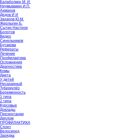
Балаболкин М. И.
Неумывакин И.П.
Ахманов
Дедов И И
Захаров Ю.М.
Жерлыгин Б.
Сытин Настрои
Болотов
Видео
Синельников
Бутакова
Рефераты
Лечение
Профилактика
Осложнения
Диагностика
Комы
Диета
У детей
Несахарный
Туберкулёз
Беременность
1 типа
2 типа
Курсовые
Доклады
Презентации
Диплом
ПРОФИЛАКТИКА
Спорт
Велосипед
Зарядка