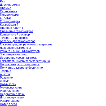
Рак
Дислипидемия
Прямые
Осложнения
Гипергликемия
СТАТЬИ
О глюкометрах
Как выбрать?
Принцип работы
Сравнение глюкометров
Контрольный раствор
Точность и проверка
Батареи для глюкометров
Глюкометры для различных возрастов
Лазерные глюкометры
Ремонт и обмен глюкометров
Тонометр-глюкометр
Измерение уровня глюкозы
Глюкометр-измеритель холестирина
Норма сахара по глюкометру
Получить глюкометр бесплатно
Течение
Ацетон
Развитие
Жажда
Потливость
Мочеиспускание
Реабилитация
Недержание мочи
Диспансеризация
Рекомендации
Потеря веса