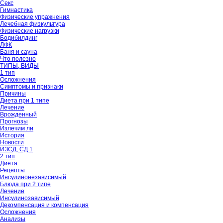
Секс
Гимнастика
Физические упражнения
Лечебная физкультура
Физические нагрузки
Бодибилдинг
ЛФК
Баня и сауна
Что полезно
ТИПЫ, ВИДЫ
1 тип
Осложнения
Симптомы и признаки
Причины
Диета при 1 типе
Лечение
Врожденный
Прогнозы
Излечим ли
История
Новости
ИЗСД, СД 1
2 тип
Диета
Рецепты
Инсулинонезависимый
Блюда при 2 типе
Лечение
Инсулинозависимый
Декомпенсация и компенсация
Осложнения
Анализы