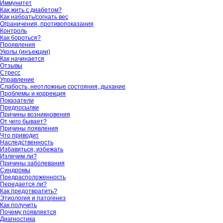
Иммунитет
Как жить с диабетом?
Как набрать/согнать вес
Ограничения, противопоказания
Контроль
Как бороться?
Проявления
Уколы (инъекции)
Как начинается
Отзывы
Стресс
Управление
Слабость, неотложные состояния, дыхание
Проблемы и коррекция
Показатели
Предпосылки
Причины возникновения
От чего бывает?
Причины появления
Что приводит
Наследственность
Избавиться, избежать
Излечим ли?
Причины заболевания
Синдромы
Предрасположенность
Передается ли?
Как предотвратить?
Этиология и патогенез
Как получить
Почему появляется
Диагностика