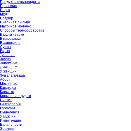
Продукты пчеловодства
Прополис
Перга
Мёд
Подмор
Пчелиная пыльца
Маточное молочко
Способы термообработки
В мультиварке
В пароварке
В аэрогриле
Сушка
Варка
Тушение
Жарка
Запекание
ДИАБЕТ У...
У женщин
Зуд влагалища
Аборт
Месячные
Кандидоз
Климакс
Кормление грудью
Цистит
Гинекология
Гормоны
Выделения
У мужчин
Импотенция
Баланопостит
Эрекция