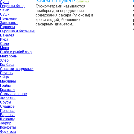
Зачем он нужен?
статья
Супы
Рецепты блюд
Глюкометрами называются
Язык
приборы для определения
Суши
содержания сахара (глюкозы) в
Пельмени
крови людей, болеющих
Запеканка
сахарным диабетом...
Гарниры
Окрошка и ботвинья
Бакалея
Икра
Сало
Мясо
Рыба и рыбий жир
Макароны
Хлеб
Колбаса
Сосиски, сардельки
Печень
Яйца
Маслины
Грибы
Крахмал
Соль и соленое
Желатин
Соусы
Сладкое
Печенье
Варенье
Шоколад
Зефир
Конфеты
Фруктоза