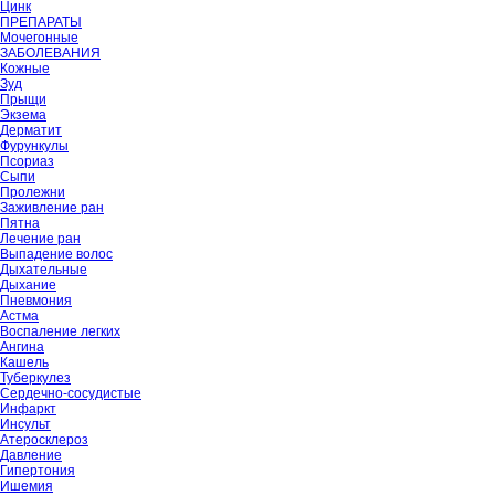
Цинк
ПРЕПАРАТЫ
Мочегонные
ЗАБОЛЕВАНИЯ
Кожные
Зуд
Прыщи
Экзема
Дерматит
Фурункулы
Псориаз
Сыпи
Пролежни
Заживление ран
Пятна
Лечение ран
Выпадение волос
Дыхательные
Дыхание
Пневмония
Астма
Воспаление легких
Ангина
Кашель
Туберкулез
Сердечно-сосудистые
Инфаркт
Инсульт
Атеросклероз
Давление
Гипертония
Ишемия