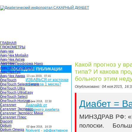
ГЛАВНАЯ
ГЛЮКОМЕТРЫ
Акку-чек
Акку-Чек Мобайл
Акку-Чек Актив
загрузка...
Какой прогноз у вр
Акку-Чек Перформа Нано
Акку-Чек Перформа
ПОСЛЕДНИЕ ПУБЛИКАЦИИ
типа? И какова пр
Акку-Чек Гоу
Акку-Чек Авива
13 сен 2019,
07:41
больного этим нед
ИЗБАВЬСЯ от косточки
OneTouch
на ноге за 1 месяц?
OneTouch Select Simple
Опубликовано:
04 ноя 2015,
16:3
OneTouch Ultra
OneTouch UltraEasy
OneTouch Select
Диабет = 
OneTouch Horizon
28 фев 2018,
22:30
Сателлит
Диалайф от
Сателлит Экспресс
сахарного диабета
Сателлит Экспресс Мини
МИНЗДРАВ РФ: «В
Сателлит Плюс
Diacont
полоски. Боль
Optium
02 фев 2018,
14:19
Optium Omega
Norivent - эффективное