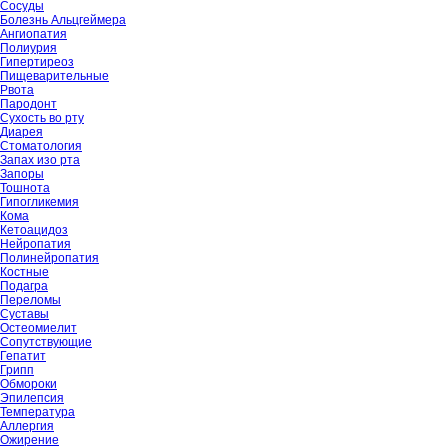
Сосуды
Болезнь Альцгеймера
Ангиопатия
Полиурия
Гипертиреоз
Пищеварительные
Рвота
Пародонт
Сухость во рту
Диарея
Стоматология
Запах изо рта
Запоры
Тошнота
Гипогликемия
Кома
Кетоацидоз
Нейропатия
Полинейропатия
Костные
Подагра
Переломы
Суставы
Остеомиелит
Сопутствующие
Гепатит
Грипп
Обмороки
Эпилепсия
Температура
Аллергия
Ожирение