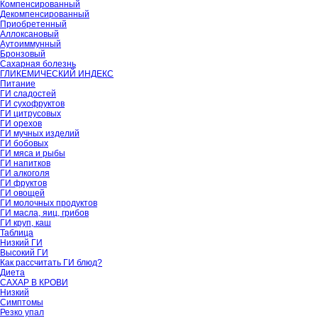
Компенсированный
Декомпенсированный
Приобретенный
Аллоксановый
Аутоиммунный
Бронзовый
Сахарная болезнь
ГЛИКЕМИЧЕСКИЙ ИНДЕКС
Питание
ГИ сладостей
ГИ сухофруктов
ГИ цитрусовых
ГИ орехов
ГИ мучных изделий
ГИ бобовых
ГИ мяса и рыбы
ГИ напитков
ГИ алкоголя
ГИ фруктов
ГИ овощей
ГИ молочных продуктов
ГИ масла, яиц, грибов
ГИ круп, каш
Таблица
Низкий ГИ
Высокий ГИ
Как рассчитать ГИ блюд?
Диета
САХАР В КРОВИ
Низкий
Симптомы
Резко упал