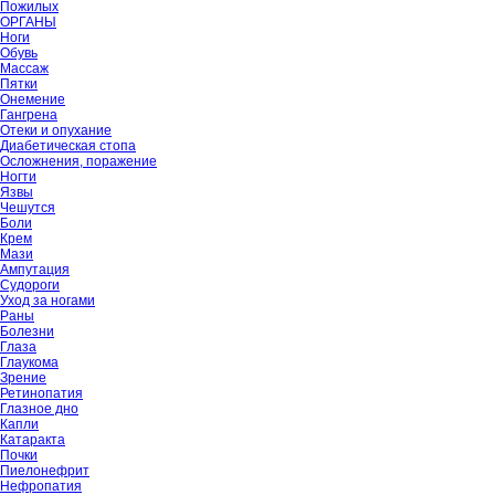
Пожилых
ОРГАНЫ
Ноги
Обувь
Массаж
Пятки
Онемение
Гангрена
Отеки и опухание
Диабетическая стопа
Осложнения, поражение
Ногти
Язвы
Чешутся
Боли
Крем
Мази
Ампутация
Судороги
Уход за ногами
Раны
Болезни
Глаза
Глаукома
Зрение
Ретинопатия
Глазное дно
Капли
Катаракта
Почки
Пиелонефрит
Нефропатия