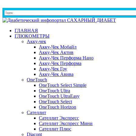
ГЛАВНАЯ
ГЛЮКОМЕТРЫ
Акку-чек
Акку-Чек Мобайл
Акку-Чек Актив
Акку-Чек Перформа Нано
Акку-Чек Перформа
Акку-Чек Гоу
Акку-Чек Авива
OneTouch
OneTouch Select Simple
OneTouch Ultra
OneTouch UltraEasy
OneTouch Select
OneTouch Horizon
Сателлит
Сателлит Экспресс
Сателлит Экспресс Мини
Сателлит Плюс
Diacont