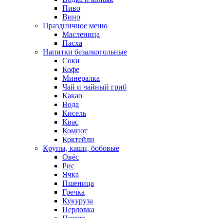
Пиво
Вино
Праздничное меню
Масленица
Пасха
Напитки безалкогольные
Соки
Кофе
Минералка
Чай и чайный гриб
Какао
Вода
Кисель
Квас
Компот
Коктейли
Крупы, каши, бобовые
Овёс
Рис
Ячка
Пшеница
Гречка
Кукуруза
Перловка