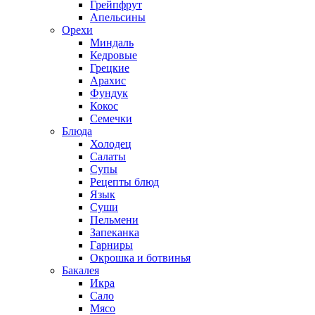
Грейпфрут
Апельсины
Орехи
Миндаль
Кедровые
Грецкие
Арахис
Фундук
Кокос
Семечки
Блюда
Холодец
Салаты
Супы
Рецепты блюд
Язык
Суши
Пельмени
Запеканка
Гарниры
Окрошка и ботвинья
Бакалея
Икра
Сало
Мясо