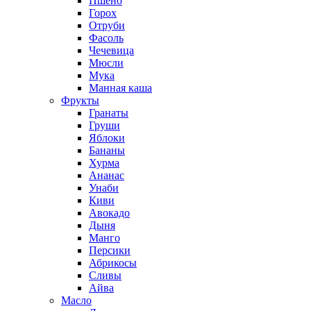
Пшено
Горох
Отруби
Фасоль
Чечевица
Мюсли
Мука
Манная каша
Фрукты
Гранаты
Груши
Яблоки
Бананы
Хурма
Ананас
Унаби
Киви
Авокадо
Дыня
Манго
Персики
Абрикосы
Сливы
Айва
Масло