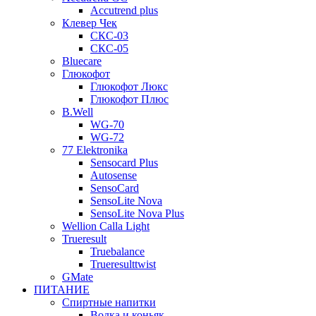
Accutrend plus
Клевер Чек
СКС-03
СКС-05
Bluecare
Глюкофот
Глюкофот Люкс
Глюкофот Плюс
B.Well
WG-70
WG-72
77 Elektronika
Sensocard Plus
Autosense
SensoCard
SensoLite Nova
SensoLite Nova Plus
Wellion Calla Light
Trueresult
Truebalance
Trueresulttwist
GMate
ПИТАНИЕ
Спиртные напитки
Водка и коньяк