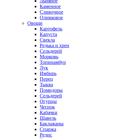
Льняное
Каменное
Сливочное
Оливковое
Овощи
Картофель
Капуста
Свекла
Редька и хрен
Сельдерей
Морковь
Топинамбур
Лук
Имбирь
Перец
Тыква
Помидоры
Сельдерей
Огурцы
Чеснок
Кабачки
Щавель
Баклажаны
Спаржа
Редис