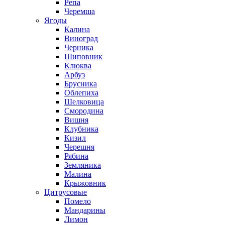
Репа
Черемша
Ягоды
Калина
Виноград
Черника
Шиповник
Клюква
Арбуз
Брусника
Облепиха
Шелковица
Смородина
Вишня
Клубника
Кизил
Черешня
Рябина
Земляника
Малина
Крыжовник
Цитрусовые
Помело
Мандарины
Лимон