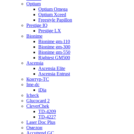
Optium
Optium Omega
Optium Xceed
Freestyle Papillon
Prestige IQ
Prestige LX
Bionime
Bionime gm-110
Bionime gm-300
Bionime gm-550
Rightest GM500
Ascensia
Ascensia Elite
Ascensia Entrust
Контур-ТС
Ime-dc
iDia
Icheck
Glucocard 2
CleverChek
TD-4209
TD-4227
Laser Doc Plus
Омелон
Accutrend GC