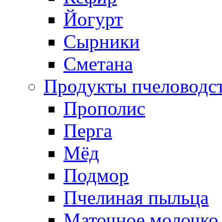
Йогурт
Сырники
Сметана
Продукты пчеловодс
Прополис
Перга
Мёд
Подмор
Пчелиная пыльца
Маточное молочко