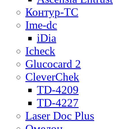
Контур-ТС
Ime-dc
iDia
Icheck
Glucocard 2
CleverChek
TD-4209
TD-4227
Laser Doc Plus
Омелон