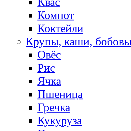
Квас
Компот
Коктейли
Крупы, каши, бобов
Овёс
Рис
Ячка
Пшеница
Гречка
Кукуруза