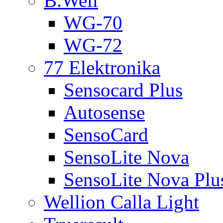
B.Well
WG-70
WG-72
77 Elektronika
Sensocard Plus
Autosense
SensoCard
SensoLite Nova
SensoLite Nova Plu
Wellion Calla Light