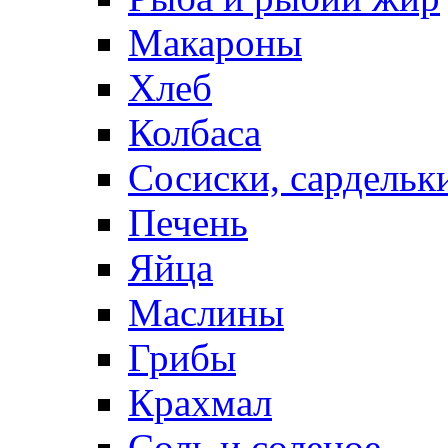
Макароны
Хлеб
Колбаса
Сосиски, сардельк
Печень
Яйца
Маслины
Грибы
Крахмал
Соль и соленое