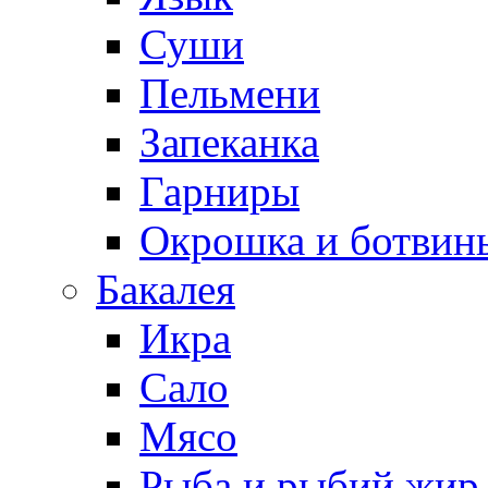
Суши
Пельмени
Запеканка
Гарниры
Окрошка и ботвин
Бакалея
Икра
Сало
Мясо
Рыба и рыбий жир