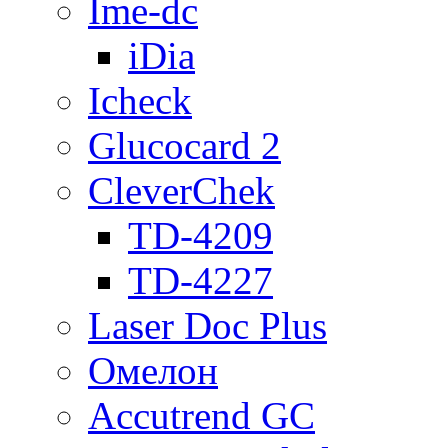
Ime-dc
iDia
Icheck
Glucocard 2
CleverChek
TD-4209
TD-4227
Laser Doc Plus
Омелон
Accutrend GC