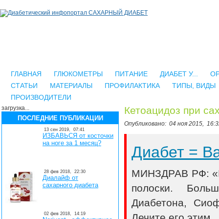
ГЛАВНАЯ
ГЛЮКОМЕТРЫ
ПИТАНИЕ
ДИАБЕТ У...
О
СТАТЬИ
МАТЕРИАЛЫ
ПРОФИЛАКТИКА
ТИПЫ, ВИДЫ
ПРОИЗВОДИТЕЛИ
загрузка...
Кетоацидоз при са
ПОСЛЕДНИЕ ПУБЛИКАЦИИ
Опубликовано:
04 ноя 2015,
16:3
13 сен 2019,
07:41
ИЗБАВЬСЯ от косточки
на ноге за 1 месяц?
Диабет = 
МИНЗДРАВ РФ: «В
28 фев 2018,
22:30
Диалайф от
сахарного диабета
полоски. Боль
Диабетона, Сио
02 фев 2018,
14:19
Лечите его этим..