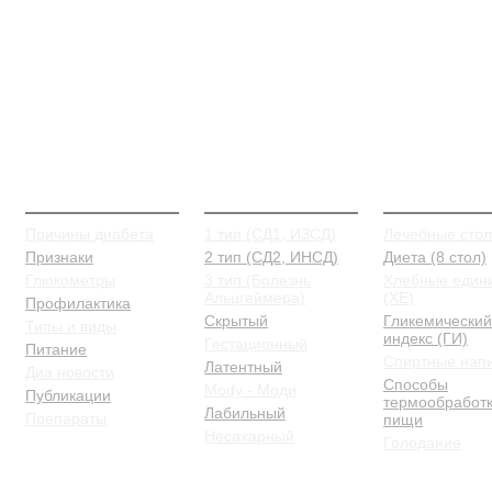
О Диабете
Типы и виды
Питание
Причины диабета
1 тип (СД1, ИЗСД)
Лечебные сто
Признаки
2 тип (СД2, ИНСД)
Диета (8 стол)
Глюкометры
3 тип (Болезнь
Хлебные един
Альцгеймера)
(ХЕ)
Профилактика
Скрытый
Гликемический
Типы и виды
индекс (ГИ)
Гестационный
Питание
Спиртные нап
Латентный
Диа новости
Способы
Mody - Моди
Публикации
термообработ
Лабильный
Препараты
пищи
Несахарный
Голодание