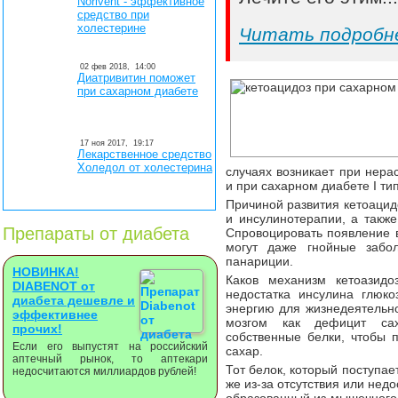
Norivent - эффективное
средство при
холестерине
Читать подробн
02 фев 2018,
14:00
Диатривитин поможет
при сахарном диабете
17 ноя 2017,
19:17
Лекарственное средство
Холедол от холестерина
случаях возникает при нера
и при сахарном диабете І тип
Причиной развития кетоацид
и инсулинотерапии, а такж
Препараты от диабета
Спровоцировать появление 
могут даже гнойные забо
панариции.
НОВИНКА!
Каков механизм кетоазидо
DIABENOT от
недостатка инсулина глюк
диабета дешевле и
энергию для жизнедеятельно
эффективнее
мозгом как дефицит сах
прочих!
собственные белки, чтобы 
Если его выпустят на российский
сахар.
аптечный рынок, то аптекари
Тот белок, который поступае
недосчитаются миллиардов рублей!
же из-за отсутствия или недо