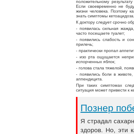
положительному результату
Если своевременно не буду
жизни человека. Поэтому к
знать симптомы кетоацидоза
К доктору следует срочно обр
- появилась сильная жажда
часто посещаете туалет;
- появились слабость и сон
прилечь;
- практически пропал аппетит
- изо рта ощущается непри
испорченных яблок;
- голова стала тяжелой, поя
- появились боли в животе,
аппендицита.
При таких симптомах след
ситуация может привести к к
Познер поб
Я страдал сахар
здоров. Но, эти