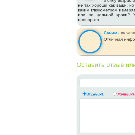
в силу возраст
не так хороши как ваши, но
каким глюкометром измеряе
или по цельной крови? Х
препарата.
Саним
-
06 окт 2
Отличная инф
Оставить отзыв ил
Мужчина
Женщина