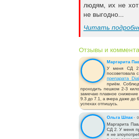
людям, их не хот
не выгодно...
Читать подробн
Отзывы и коммент
Маргарита Па
У меня СД 2 
посоветовала с
препарата Dia
приём. Соблюд
проходить пешком 2-3 кило
замечаю плавное снижение 
9.3 до 7.1, а вчера даже до
успехах отпишусь.
Ольга Шпак
-
0
Маргарита Пав
СД 2. У меня п
я не злоупотре