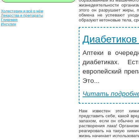
образованный из мышечного б
жизнедеятельности организ
этого он разрушает жиры, п
Холестерин и всё о нём
обмена не успевают уходи
Лекарства и препараты
образуют кетоновые тела, ср
Гликемия
Инсулин
Диабетиков
Аптеки в очеред
диабетиках. Ес
европейский преп
Это...
Читать подробне
Нам известен этот хими
представить себе, какой вре
запахом, если он обычно и
растворения лака! Организ
реагировать на такую химич
жизнь начинает использовать