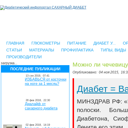
ГЛАВНАЯ
ГЛЮКОМЕТРЫ
ПИТАНИЕ
ДИАБЕТ У...
О
СТАТЬИ
МАТЕРИАЛЫ
ПРОФИЛАКТИКА
ТИПЫ, ВИДЫ
ПРОИЗВОДИТЕЛИ
загрузка...
Можно ли чечевицу
ПОСЛЕДНИЕ ПУБЛИКАЦИИ
Опубликовано:
04 ноя 2015,
16:3
13 сен 2019,
07:41
ИЗБАВЬСЯ от косточки
на ноге за 1 месяц?
Диабет = 
МИНЗДРАВ РФ: «В
28 фев 2018,
22:30
Диалайф от
сахарного диабета
полоски. Боль
Диабетона, Сио
02 фев 2018,
14:19
Лечите его этим..