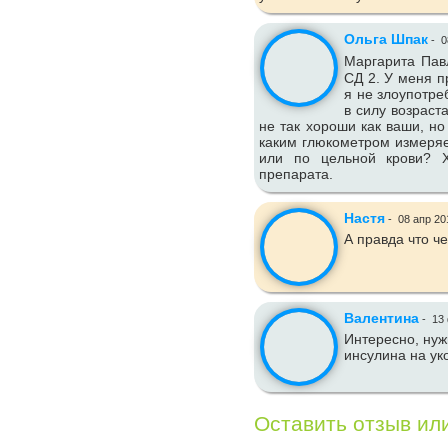
Ольга Шпак
-
0
Маргарита Пав
СД 2. У меня п
я не злоупотре
в силу возраст
не так хороши как ваши, но
каким глюкометром измеряе
или по цельной крови? Х
препарата.
Настя
-
08 апр 20
А правда что ч
Валентина
-
13 
Интересно, нуж
инсулина на ук
Оставить отзыв ил