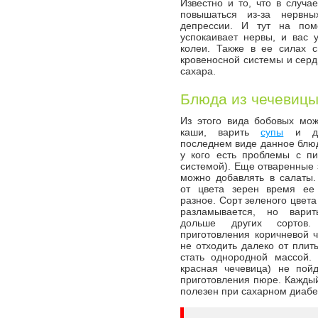
Известно и то, что в случа
повышаться из-за нервны
депрессии. И тут на пом
успокаивает нервы, и вас 
колеи. Также в ее силах 
кровеносной системы и серд
сахара.
Блюда из чечевицы
Из этого вида бобовых мож
каши, варить
супы
и да
последнем виде данное блюд
у кого есть проблемы с п
системой). Еще отваренные 
можно добавлять в салаты.
от цвета зерен время ее 
разное. Сорт зеленого цвета
разламывается, но вари
дольше других сортов
приготовления коричневой 
не отходить далеко от плит
стать однородной массой.
красная чечевица) не пой
приготовления пюре. Каждый
полезен при сахарном диабе