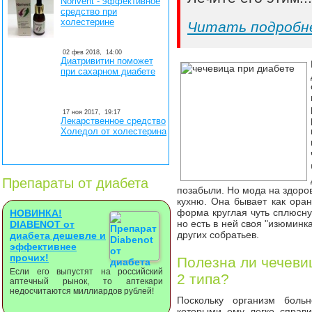
Norivent - эффективное
средство при
холестерине
Читать подробн
02 фев 2018,
14:00
Диатривитин поможет
при сахарном диабете
17 ноя 2017,
19:17
Лекарственное средство
Холедол от холестерина
Препараты от диабета
позабыли. Но мода на здоро
кухню. Она бывает как оран
форма круглая чуть сплюсн
НОВИНКА!
но есть в ней своя "изюминк
DIABENOT от
других собратьев.
диабета дешевле и
эффективнее
прочих!
Полезна ли чечеви
Если его выпустят на российский
2 типа?
аптечный рынок, то аптекари
недосчитаются миллиардов рублей!
Поскольку организм боль
которыми ему легко справи