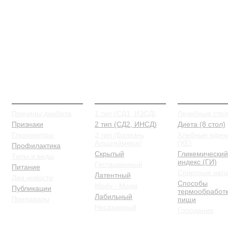
О Диабете
Типы и виды
Питание
Причины диабета
1 тип (СД1, ИЗСД)
Лечебные сто
Признаки
2 тип (СД2, ИНСД)
Диета (8 стол)
Глюкометры
3 тип (Болезнь
Хлебные един
Альцгеймера)
(ХЕ)
Профилактика
Скрытый
Гликемический
Типы и виды
индекс (ГИ)
Гестационный
Питание
Спиртные нап
Латентный
Диа новости
Способы
Mody - Моди
Публикации
термообработ
Лабильный
Препараты
пищи
Несахарный
Голодание