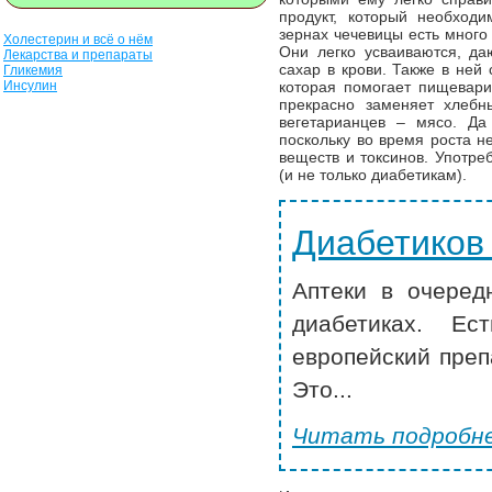
продукт, который необход
зернах чечевицы есть много
Холестерин и всё о нём
Они легко усваиваются, д
Лекарства и препараты
сахар в крови. Также в ней
Гликемия
Инсулин
которая помогает пищевари
прекрасно заменяет хлебн
вегетарианцев – мясо. Да
поскольку во время роста н
веществ и токсинов. Употре
(и не только диабетикам).
Диабетиков
Аптеки в очеред
диабетиках. Ес
европейский преп
Это...
Читать подробне