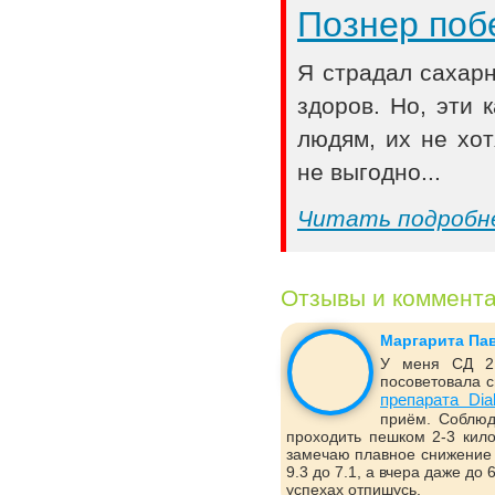
Познер поб
Я страдал сахар
здоров. Но, эти
людям, их не хот
не выгодно...
Читать подробн
Отзывы и коммент
Маргарита Па
У меня СД 2 
посоветовала с
препарата Dia
приём. Соблюд
проходить пешком 2-3 кило
замечаю плавное снижение 
9.3 до 7.1, а вчера даже до
успехах отпишусь.