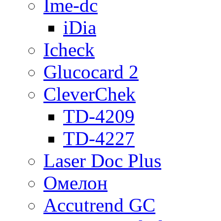
Ime-dc
iDia
Icheck
Glucocard 2
CleverChek
TD-4209
TD-4227
Laser Doc Plus
Омелон
Accutrend GC