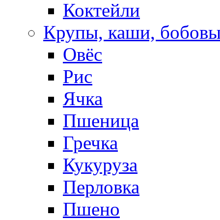
Коктейли
Крупы, каши, бобов
Овёс
Рис
Ячка
Пшеница
Гречка
Кукуруза
Перловка
Пшено