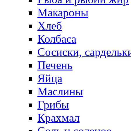
Макароны
Хлеб
Колбаса
Сосиски, сардельк
Печень
Яйца
Маслины
Грибы
Крахмал
Соль и соленое