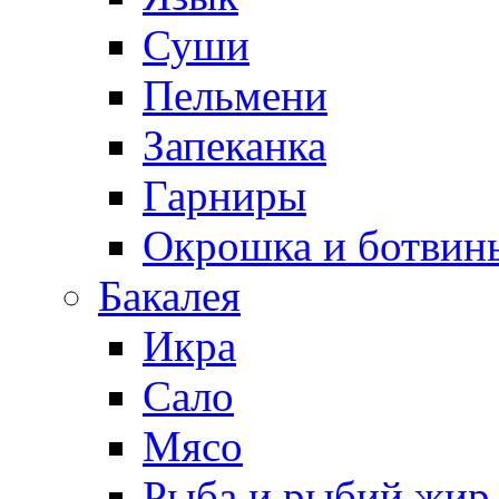
Суши
Пельмени
Запеканка
Гарниры
Окрошка и ботвин
Бакалея
Икра
Сало
Мясо
Рыба и рыбий жир