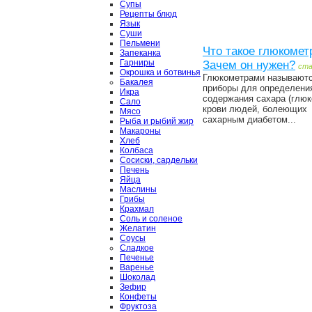
Супы
Рецепты блюд
Язык
Суши
Пельмени
Что такое глюкомет
Запеканка
Гарниры
Зачем он нужен?
ст
Окрошка и ботвинья
Глюкометрами называют
Бакалея
приборы для определени
Икра
содержания сахара (глюк
Сало
крови людей, болеющих
Мясо
сахарным диабетом...
Рыба и рыбий жир
Макароны
Хлеб
Колбаса
Сосиски, сардельки
Печень
Яйца
Маслины
Грибы
Крахмал
Соль и соленое
Желатин
Соусы
Сладкое
Печенье
Варенье
Шоколад
Зефир
Конфеты
Фруктоза