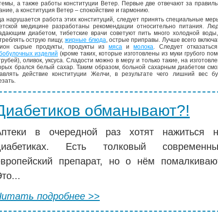
темы, а также работы конституции Ветер. Первые две отвечают за правил
ание, а конституция Ветер – спокойствие и гармонию.
да нарушается работа этих конституций, следует принять специальные мер
етской медицине разработаны рекомендации относительно питания. Люд
адающим диабетом, тибетские врачи советуют пить много холодной воды
треблять острую пищу,
жирные блюда
, острые приправы. Лучше всего включа
ион сырые продукты, продукты из
мяса
и
молока
. Следует отказатьс
бобулочных изделий
(кроме таких, которые изготовлены из муки грубого по
трубей), оливок, уксуса. Сладости можно в меру и только такие, на изготовл
орых брался белый сахар. Таким образом, больной сахарным диабетом см
авлять действие конституции Желчи, в результате чего лишний вес бу
езать.
Диабетиков обманывают?!
Аптеки в очередной раз хотят нажиться 
диабетиках. Есть толковый современны
европейский препарат, но о нём помалкиваю
то...
Читать подробнее >>