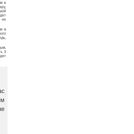
ам и
ару,
дкой
удет
о не
ым в
ого
едь,
ым,
ть 3
удет
ас
ым
не