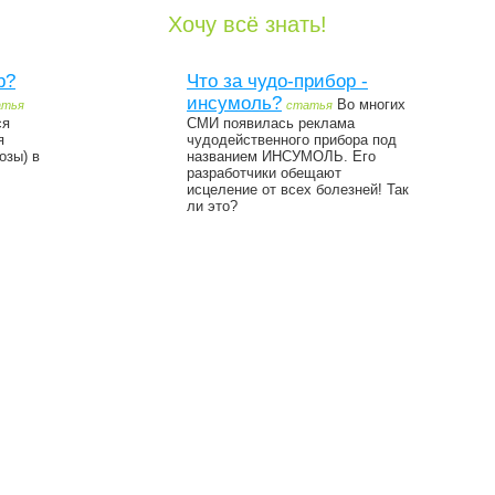
Хочу всё знать!
р?
Что за чудо-прибор -
инсумоль?
Во многих
атья
статья
ся
СМИ появилась реклама
я
чудодейственного прибора под
озы) в
названием ИНСУМОЛЬ. Его
разработчики обещают
исцеление от всех болезней! Так
ли это?