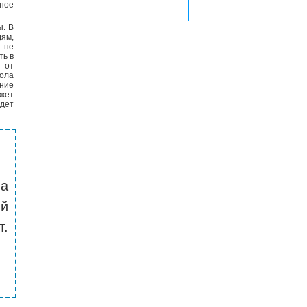
ьное
ы. В
ям,
, не
ть в
я от
мола
ение
ожет
дет
на
й
т.