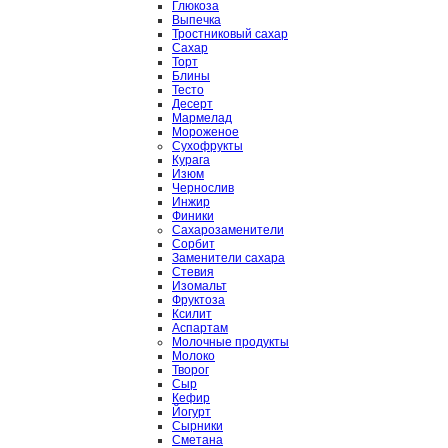
Глюкоза
Выпечка
Тростниковый сахар
Сахар
Торт
Блины
Тесто
Десерт
Мармелад
Мороженое
Сухофрукты
Курага
Изюм
Чернослив
Инжир
Финики
Сахарозаменители
Сорбит
Заменители сахара
Стевия
Изомальт
Фруктоза
Ксилит
Аспартам
Молочные продукты
Молоко
Творог
Сыр
Кефир
Йогурт
Сырники
Сметана