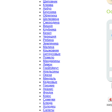
Шиповник
Клюква
Арбуз
Ос
Брусника
Облепиха
Шелковица
Смородина
Вишня
Клубника
Кизил
Черешня
Рябина
Земляника
Малина
Крыжовник
Цитрусовые
Помело
Мандарины
Лимон
Грейпфрут
Апельсины
Орехи
Миндаль
Кедровые
Грецкие
Арахис
Фундук
Кокос
Семечки
Блюда
загр
Холодец
Салаты