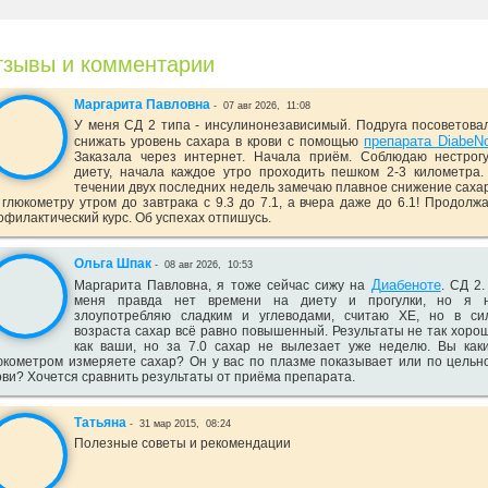
зывы и комментарии
Маргарита Павловна
-
07 авг 2026,
11:08
У меня СД 2 типа - инсулинонезависимый. Подруга посоветова
препарата DiabeN
снижать уровень сахара в крови с помощью
Заказала через интернет. Начала приём. Соблюдаю нестрог
диету, начала каждое утро проходить пешком 2-3 километра.
течении двух последних недель замечаю плавное снижение саха
 глюкометру утром до завтрака с 9.3 до 7.1, а вчера даже до 6.1! Продолж
офилактический курс. Об успехах отпишусь.
Ольга Шпак
-
08 авг 2026,
10:53
Диабеноте
Маргарита Павловна, я тоже сейчас сижу на
. СД 2.
меня правда нет времени на диету и прогулки, но я 
злоупотребляю сладким и углеводами, считаю ХЕ, но в си
возраста сахар всё равно повышенный. Результаты не так хоро
как ваши, но за 7.0 сахар не вылезает уже неделю. Вы как
юкометром измеряете сахар? Он у вас по плазме показывает или по цельн
ови? Хочется сравнить результаты от приёма препарата.
Татьяна
-
31 мар 2015,
08:24
Полезные советы и рекомендации