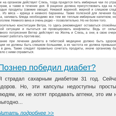
и на организм действует Слизь, тогда придется пить имбирные чаи по утр
ерам, а также в течение дня. В рационе должна присутствовать еда на п
рдые продукты (свежие овощи). Никакой жареной, жирной и слишком сла
. Из мяса – курица и немного баранины. Также полезной для лечения б
а, запивать блюда необходимо все тем же теплым имбирным напитком, н
оголем. Немного вина и очень редко – позволительно. Но не более того.
осительно конституции Ветра, то здесь рекомендуют оставаться спокойн
ой ситуации и пытаться не провоцировать конфликты. Ведь от сильн
вного потрясения Ветер действует на Желчь и Слизь, а они, в свою очер
инают работать против вас.
ание при лечении диабета в тибетской медицине должно быть здоров
ции не должны быть слишком большими, а их частота не должна превыша
 в день. Также следует правильно сочетать продукты, иначе организму б
ело с ними справиться.
Познер победил диабет?
Я страдал сахарным диабетом 31 год. Сейч
здоров. Но, эти капсулы недоступны прост
людям, их не хотят продавать аптеки, это им 
выгодно...
Читать подробнее >>