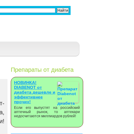
Препараты от диабета
НОВИНКА!
DIABENOT от
диабета дешевле и
эффективнее
прочих!
т-
Если его выпустят на российский
а,
аптечный рынок, то аптекари
недосчитаются миллиардов рублей!
и!