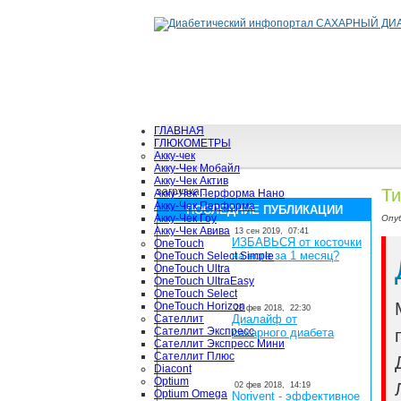
ГЛАВНАЯ
ГЛЮКОМЕТРЫ
Акку-чек
Акку-Чек Мобайл
Акку-Чек Актив
загрузка...
Ти
Акку-Чек Перформа Нано
Акку-Чек Перформа
ПОСЛЕДНИЕ ПУБЛИКАЦИИ
Акку-Чек Гоу
Опу
Акку-Чек Авива
13 сен 2019,
07:41
ИЗБАВЬСЯ от косточки
OneTouch
на ноге за 1 месяц?
OneTouch Select Simple
OneTouch Ultra
OneTouch UltraEasy
OneTouch Select
OneTouch Horizon
28 фев 2018,
22:30
Сателлит
Диалайф от
Сателлит Экспресс
сахарного диабета
Сателлит Экспресс Мини
Сателлит Плюс
Diacont
Optium
02 фев 2018,
14:19
Optium Omega
Norivent - эффективное