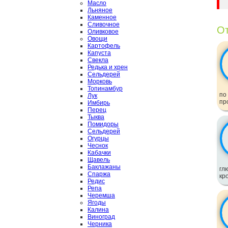
Масло
Льняное
Каменное
Сливочное
От
Оливковое
Овощи
Картофель
Капуста
Свекла
Редька и хрен
Сельдерей
Морковь
Топинамбур
по
Лук
пр
Имбирь
Перец
Тыква
Помидоры
Сельдерей
Огурцы
Чеснок
Кабачки
Щавель
Баклажаны
гл
Спаржа
кр
Редис
Репа
Черемша
Ягоды
Калина
Виноград
Черника