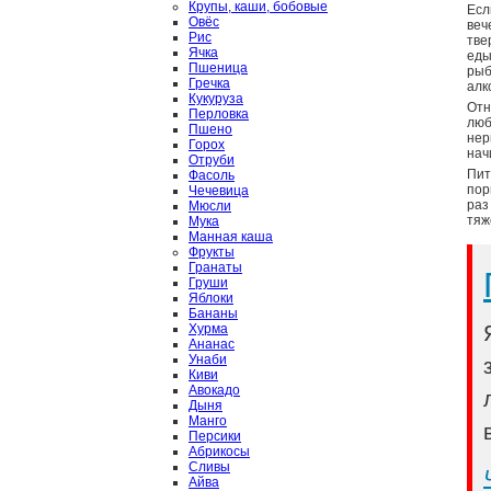
Крупы, каши, бобовые
Есл
Овёс
веч
Рис
тве
Ячка
еды
Пшеница
рыб
Гречка
алк
Кукуруза
Отн
Перловка
люб
Пшено
нер
Горох
нач
Отруби
Пит
Фасоль
пор
Чечевица
раз
Мюсли
тяж
Мука
Манная каша
Фрукты
Гранаты
Груши
Яблоки
Бананы
Хурма
Ананас
Унаби
Киви
Авокадо
Дыня
Манго
Персики
Абрикосы
Сливы
Айва