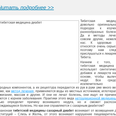
Читать подробнее >>
Тибетская медиц
довольно оригинальн
подходах к изуче
разнообразных болезн
Да и методы лече
совсем другие, нежел
нас. К здоровью 
относятся очень серье
поэтому нам след
прислушаться к лекаря
Тибета.
Начнем с того, 
тибетская медицина
использует синтетиче
добавок и лекарств н
основе, чтобы вылеч
недуг. Все средс
исключительно
родных компонентов, а их рецептура передается из рук в руки уже много ве
 же, как
метод лечения
, применяются воды из местных источников, иглотера
жигание, массаж и другие. И они не лечат болезнь, они ищут ее причи
ются с корнем заболевания. Практики этого вида
нетрадиционной медицин
лько определит причину возникшего недуга, но и сможет распозн
ождающуюся болезнь. Но как они справляются с сахарным диабетом?
канонам
тибетской медицины сахарный диабет
возникает от возмущения 
ституций – Слизь и Желчь, от этого возникает нарушение пищеваритель