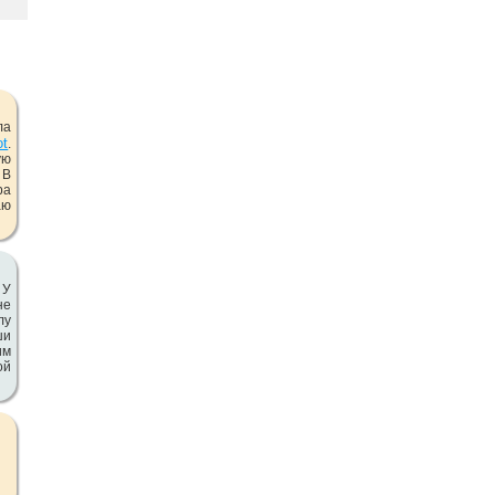
ла
ot
.
ую
 В
ра
аю
 У
не
лу
ши
им
ой