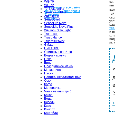
WG-70
сис
WG-72
пит
Холестерин и всё о нём
77 Elektronika
Ког
Лекарства и препараты
Sensocard Plus
тиб
Гликемия
Autosense
стр
Инсулин
SensoCard
упо
SensoLite Nova
рац
SensoLite Nova Plus
хле
Wellion Calla Light
и о
Trueresult
кот
Truebalance
под
Trueresulttwist
исч
GMate
ПИТАНИЕ
Спиртные напитки
Водка и коньяк
Пиво
Вино
Праздничное меню
Масленица
Пасха
Напитки безалкогольные
Соки
Кофе
Минералка
Чай и чайный гриб
Э
Какао
Вода
Кисель
Квас
Компот
Коктейли