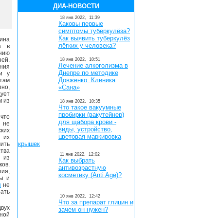
ДИА-НОВОСТИ
18 янв 2022,
11:39
Каковы первые
симптомы туберкулёза?
Как выявить туберкулёз
ина
лёгких у человека?
а в
нию
ей.
18 янв 2022,
10:51
Лечение алкоголизма в
ния
Днепре по методике
и у
Довженко. Клиника
там
зно,
«Сана»
ует
м из
18 янв 2022,
10:35
Что такое вакуумные
пробирки (вакутейнер)
что
для щабора крови -
 не
виды, устройство,
ских
цветовая маркировка
а их
крышек
ить
тва
11 янв 2022,
12:02
 из
Как выбрать
ков.
антивозрастную
пия,
косметику (Anti Age)?
ны и
ы
не
ать
10 янв 2022,
12:42
Что за препарат глицин и
двух
зачем он нужен?
ной