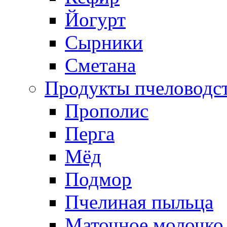
Йогурт
Сырники
Сметана
Продукты пчеловодс
Прополис
Перга
Мёд
Подмор
Пчелиная пыльца
Маточное молочко