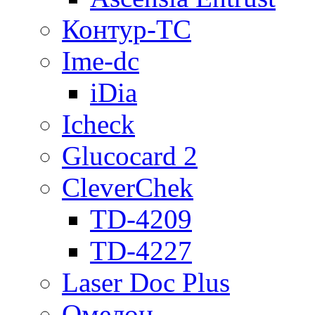
Контур-ТС
Ime-dc
iDia
Icheck
Glucocard 2
CleverChek
TD-4209
TD-4227
Laser Doc Plus
Омелон