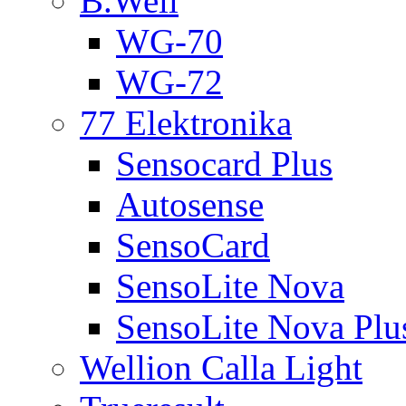
B.Well
WG-70
WG-72
77 Elektronika
Sensocard Plus
Autosense
SensoCard
SensoLite Nova
SensoLite Nova Plu
Wellion Calla Light