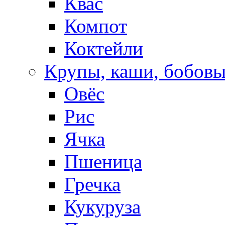
Квас
Компот
Коктейли
Крупы, каши, бобов
Овёс
Рис
Ячка
Пшеница
Гречка
Кукуруза